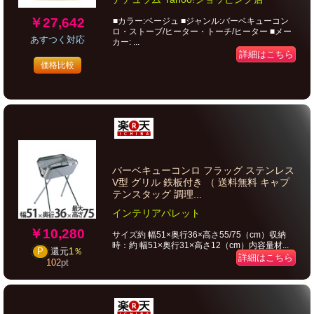
￥27,642
■カラー:ベージュ ■ジャンル:バーベキューコン
ロ・ストーブ/ヒーター・トーチ/ヒーター ■メー
あすつく対応
カー: ...
詳細はこちら
価格比較
バーベキューコンロ フラッグ ステンレス
V型 グリル 鉄板付き （ 送料無料 キャプ
テンスタッグ 調理...
インテリアパレット
￥10,280
サイズ約 幅51×奥行36×高さ55/75（cm）収納
時：約 幅51×奥行31×高さ12（cm）内容量材...
P
還元
1％
詳細はこちら
102
pt