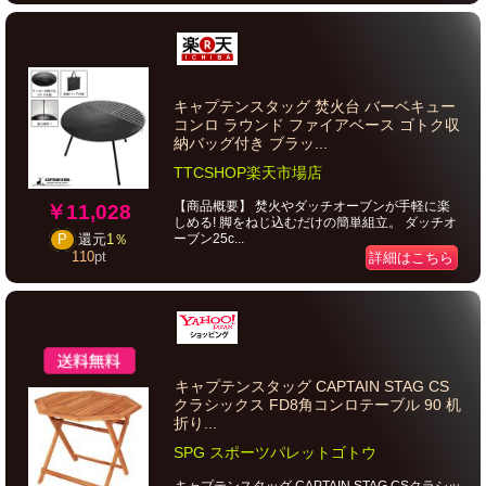
キャプテンスタッグ 焚火台 バーベキュー
コンロ ラウンド ファイアベース ゴトク収
納バッグ付き ブラッ...
TTCSHOP楽天市場店
【商品概要】 焚火やダッチオーブンが手軽に楽
￥11,028
しめる! 脚をねじ込むだけの簡単組立。 ダッチオ
ーブン25c...
P
還元
1％
110
pt
詳細はこちら
キャプテンスタッグ CAPTAIN STAG CS
クラシックス FD8角コンロテーブル 90 机
折り...
SPG スポーツパレットゴトウ