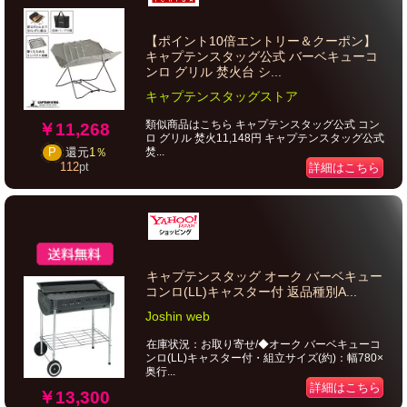
【ポイント10倍エントリー＆クーポン】
キャプテンスタッグ公式 バーベキューコ
ンロ グリル 焚火台 シ...
キャプテンスタッグストア
類似商品はこちら キャプテンスタッグ公式 コン
￥11,268
ロ グリル 焚火11,148円 キャプテンスタッグ公式
焚...
P
還元
1％
112
pt
詳細はこちら
キャプテンスタッグ オーク バーベキュー
コンロ(LL)キャスター付 返品種別A...
Joshin web
在庫状況：お取り寄せ/◆オーク バーベキューコ
ンロ(LL)キャスター付・組立サイズ(約)：幅780×
奥行...
詳細はこちら
￥13,300