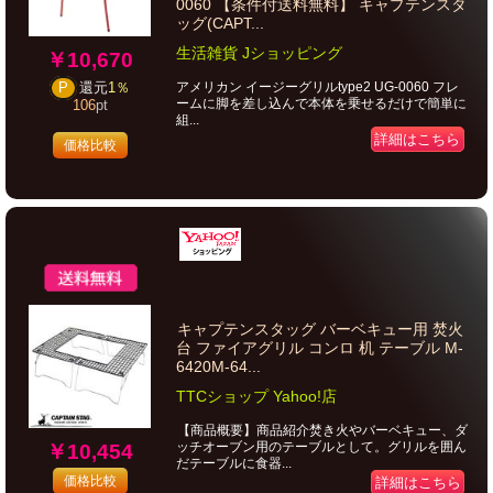
0060 【条件付送料無料】 キャプテンスタ
ッグ(CAPT...
生活雑貨 Jショッピング
￥10,670
アメリカン イージーグリルtype2 UG-0060 フレ
P
還元
1％
ームに脚を差し込んで本体を乗せるだけで簡単に
106
pt
組...
詳細はこちら
価格比較
キャプテンスタッグ バーベキュー用 焚火
台 ファイアグリル コンロ 机 テーブル M-
6420M-64...
TTCショップ Yahoo!店
【商品概要】商品紹介焚き火やバーベキュー、ダ
ッチオーブン用のテーブルとして。グリルを囲ん
￥10,454
だテーブルに食器...
価格比較
詳細はこちら