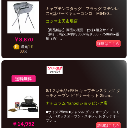
キャプテンスタッグ フラッグ ステンレ
スV型バーベキューコンロ M6490...
コジマ楽天市場店
【商品解説】商品の概要・仕様●組立サイズ
（約）：幅510×奥行360×高さ550・750mm●重
￥8,870
量（約）...
詳細はこちら
P
還元
1％
88
pt
8/1-2は全品+P5% キャプテンスタッグ ダ
ッチオーブン ビギナーセット 25cm...
ナチュラム Yahoo!ショッピング店
■サイズ:25cm ■ジャンル:ダッチオーブン・スモ
ーカー/ダッチオーブン・スキレット/ダッチオー
ブン ...
￥14,952
詳細はこちら