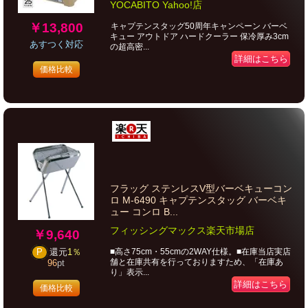
YOCABITO Yahoo!店
￥13,800
キャプテンスタッグ50周年キャンペーン バーベ
キュー アウトドア ハードクーラー 保冷厚み3cm
あすつく対応
の超高密...
詳細はこちら
価格比較
フラッグ ステンレスV型バーベキューコン
ロ M-6490 キャプテンスタッグ バーベキ
ュー コンロ B...
フィッシングマックス楽天市場店
￥9,640
■高さ75cm・55cmの2WAY仕様。■在庫当店実店
P
還元
1％
舗と在庫共有を行っておりますため、「在庫あ
96
pt
り」表示...
詳細はこちら
価格比較