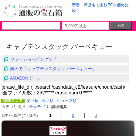
型番・商品名で多数ECを価格比
較！
キャプテンスタッグ バーベキュー
ヤフーショッピングで「」
楽天で「キャプテンスタッグ バーベキュー」
AMAZONで「」
[erase_file_dir]../search/cashdata_c2/leasure/chouri/cash/
[全ファイル数：262***** erase num 0 *****
標準スコア
安い順
高い順
ショップ順
カテゴリ選択：
全カテゴリ
│
調理器具
1件～30件(全83件)
1
2
3