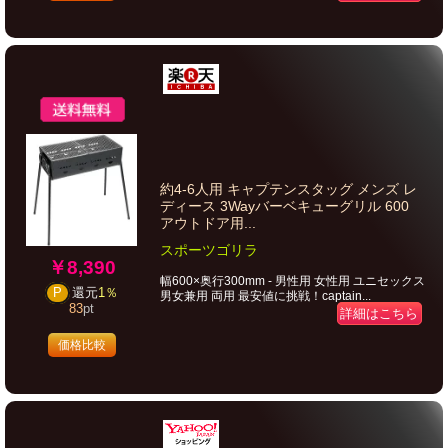
約4-6人用 キャプテンスタッグ メンズ レ
ディース 3Wayバーベキューグリル 600
アウトドア用...
スポーツゴリラ
￥8,390
幅600×奥行300mm - 男性用 女性用 ユニセックス
P
還元
1％
男女兼用 両用 最安値に挑戦！captain...
83
pt
詳細はこちら
価格比較