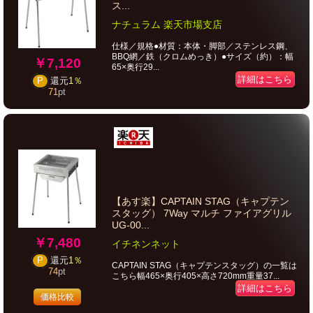
ス...
ナチュラム 楽天市場支店
仕様／規格●材質：本体・脚部／ステンレス鋼、
BBQ網／鉄（クロムめっき）●サイズ（約）：幅
￥7,120
65×奥行29...
詳細はこちら
P
還元
1％
71
pt
【あす楽】CAPTAIN STAG（キャプテン
スタッグ） 7Way マルチ ファイアグリル
UG-00...
￥7,480
イチネンネット
P
還元
1％
CAPTAIN STAG（キャプテンスタッグ）の一覧は
74
pt
こちら幅465×奥行405×高さ720mm重量37...
詳細はこちら
価格比較