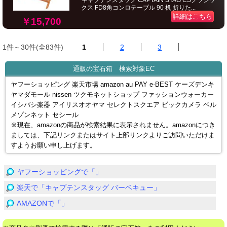
キャプテンスタッグ CAPTAIN STAG CSクラシッ
クス FD8角コンロテーブル 90 机 折りた...
詳細はこちら
￥15,700
1件～30件(全83件)
1
2
3
通販の宝石箱 検索対象EC
ヤフーショッピング 楽天市場 amazon au PAY e-BEST ケーズデンキ
ヤマダモール nissen ツクモネットショップ ファッションウォーカー
イシバシ楽器 アイリスオオヤマ セレクトスクエア ビックカメラ ベル
メゾンネット セシール
※現在、amazonの商品が検索結果に表示されません。amazonにつき
ましては、下記リンクまたはサイト上部リンクよりご訪問いただけま
すようお願い申し上げます。
ヤフーショッピングで「」
楽天で「キャプテンスタッグ バーベキュー」
AMAZONで「」