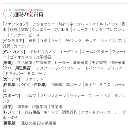
[ファッション]
アクセサリー
│
時計
│
ネックレス
│
ネイル
│
バッグ
│
香
水
│
財布
│
雑貨
│
ジュエリー
│
アパレル
│
シューズ
│
リング
│
ブレスレッ
ト
│
インナー
│
ピアス
[インテリア]
家具
│
収納
│
ラック
│
AVラック
│
チェア
│
ベッド
│
バス
│
雑貨
│
カーテン
[AV・カメラ]
テレビ
│
カメラ
│
オーディオ
│
ホームシアター
│
プレーヤ
ー
│
ビデオカメラ
│
光学機器
[家電]
生活家電
│
空調家電
│
ヒーター
│
健康家電
│
美容家電
│
情報家電
[ＰＣ・周辺機器]
デスクトップパソコン
│
ノートパソコン
│
プリンター
│
ドライバー
│
ＰＣパーツ
[ガーデン]
ファニチャー
[自動車・バイク・自転車]
自転車
│
車パーツ
│
タイヤ
│
ＥＴＣ
│
カーナ
ビ
[スポーツ]
ゴルフ
│
マリンスポーツ
│
サッカー
│
フィットネス
│
ランニ
ング
[音楽]
弦楽器
│
鍵盤楽器
│
管楽器
[レジャー]
旅行用品
│
キャンプ
│
調理器具
│
アウトドアバッグ
│
テーブ
ル・椅子
[携帯版]
通販の宝石箱 携帯版