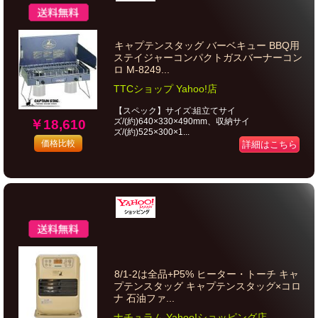
キャプテンスタッグ バーベキュー BBQ用
ステイジャーコンパクトガスバーナーコン
ロ M-8249...
TTCショップ Yahoo!店
【スペック】サイズ:組立てサイ
ズ/(約)640×330×490mm、収納サイ
￥18,610
ズ/(約)525×300×1...
価格比較
詳細はこちら
8/1-2は全品+P5% ヒーター・トーチ キャ
プテンスタッグ キャプテンスタッグ×コロ
ナ 石油ファ...
ナチュラム Yahoo!ショッピング店