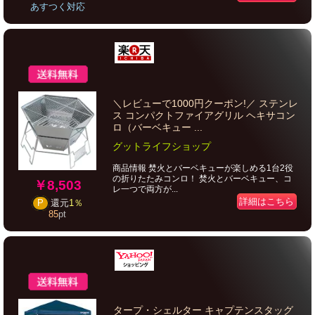
あすつく対応
＼レビューで1000円クーポン!／ ステンレ
ス コンパクトファイアグリル ヘキサコン
ロ（バーベキュー ...
グットライフショップ
商品情報 焚火とバーベキューが楽しめる1台2役
の折りたたみコンロ！ 焚火とバーベキュー、コ
￥8,503
レ一つで両方が...
詳細はこちら
P
還元
1％
85
pt
タープ・シェルター キャプテンスタッグ