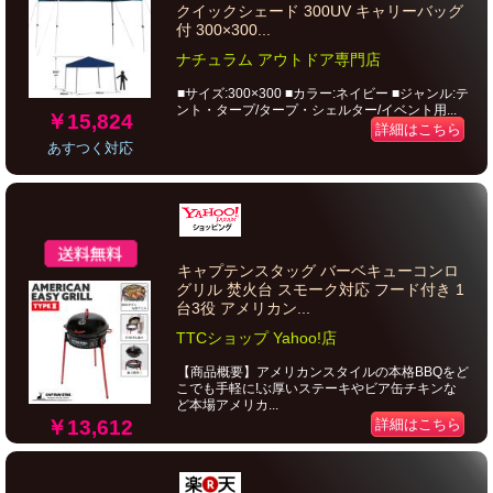
クイックシェード 300UV キャリーバッグ
付 300×300...
ナチュラム アウトドア専門店
■サイズ:300×300 ■カラー:ネイビー ■ジャンル:テ
ント・タープ/タープ・シェルター/イベント用...
￥15,824
詳細はこちら
あすつく対応
キャプテンスタッグ バーベキューコンロ
グリル 焚火台 スモーク対応 フード付き 1
台3役 アメリカン...
TTCショップ Yahoo!店
【商品概要】アメリカンスタイルの本格BBQをど
こでも手軽に!ぶ厚いステーキやビア缶チキンな
ど本場アメリカ...
￥13,612
詳細はこちら