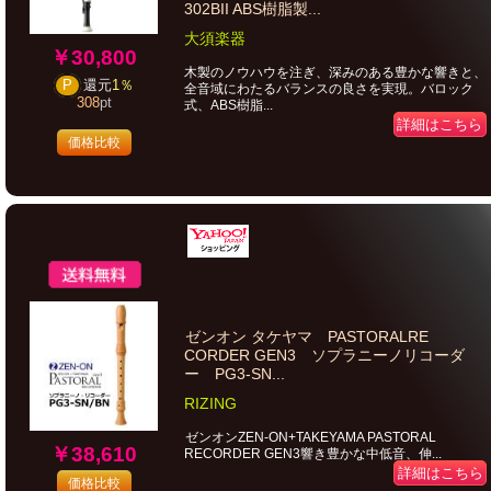
302BII ABS樹脂製...
大須楽器
￥30,800
木製のノウハウを注ぎ、深みのある豊かな響きと、
P
還元
1％
全音域にわたるバランスの良さを実現。バロック
308
pt
式、ABS樹脂...
詳細はこちら
価格比較
ゼンオン タケヤマ PASTORALRE
CORDER GEN3 ソプラニーノリコーダ
ー PG3-SN...
RIZING
ゼンオンZEN-ON+TAKEYAMA PASTORAL
￥38,610
RECORDER GEN3響き豊かな中低音、伸...
詳細はこちら
価格比較