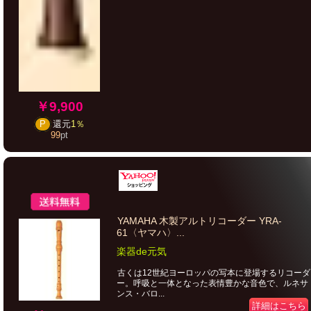
￥9,900
P
還元
1％
99
pt
YAMAHA 木製アルトリコーダー YRA-
61〈ヤマハ〉...
楽器de元気
古くは12世紀ヨーロッパの写本に登場するリコーダ
ー。呼吸と一体となった表情豊かな音色で、ルネサ
ンス・バロ...
詳細はこちら