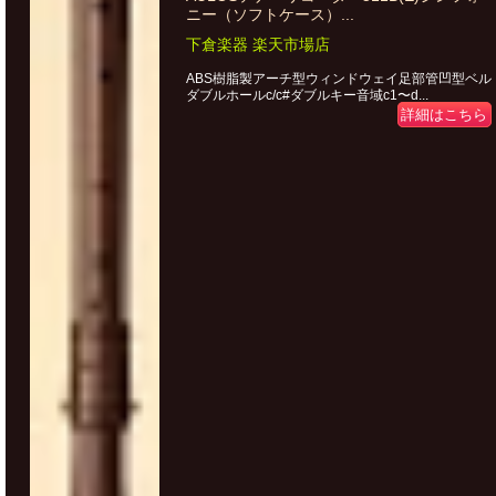
ニー（ソフトケース）...
下倉楽器 楽天市場店
ABS樹脂製アーチ型ウィンドウェイ足部管凹型ベル
ダブルホールc/c#ダブルキー音域c1〜d...
詳細はこちら