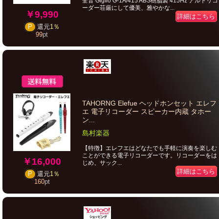
全音 Giglio G-1A/415 ABS樹脂製 415Hz アルトリコ
ーダー荘厳にして優美、雅やかな...
￥9,990
詳細はこちら
P
還元
1％
99
pt
TAHORNG Elefue ヘッドホンセット エレフ
エ 電子リコーダー スピーカー内蔵 タホー
ン...
島村楽器
【特徴】エレフエはどなたでも手軽に演奏を楽しむ
ことができる電子リコーダーです。リコーダーをは
￥16,000
じめ、サック...
詳細はこちら
P
還元
1％
160
pt