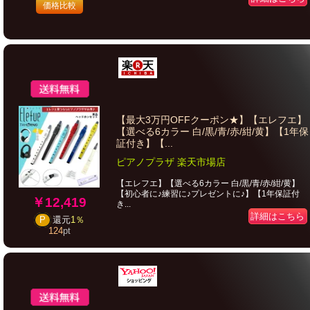
価格比較
【最大3万円OFFクーポン★】【エレフエ】
【選べる6カラー 白/黒/青/赤/紺/黄】【1年保
証付き】【...
ピアノプラザ 楽天市場店
【エレフエ】【選べる6カラー 白/黒/青/赤/紺/黄】
【初心者に♪練習に♪プレゼントに♪】【1年保証付
￥12,419
き...
詳細はこちら
P
還元
1％
124
pt