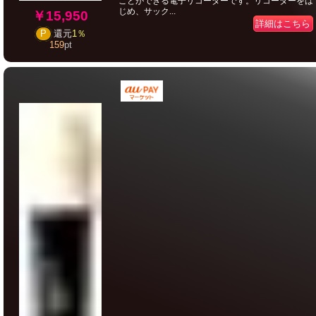
ことができる電子リコーダーです。リコーダーをは
じめ、サック...
￥15,950
詳細はこちら
P
還元
1％
159
pt