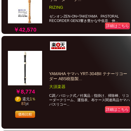
RIZING
ゼンオンZEN-ON+TAKEYAMA PASTORAL
RECORDER GEN3響き豊かな中低音、伸...
詳細はこちら
￥42,570
YAMAHA ヤマハ YRT-304BII テナーリコー
ダー ABS樹脂製...
大須楽器
￥8,774
C調／バロック式／付属品：指掛け、掃除棒、リコ
P
還元
1％
ーダークリーム、運指表、布ケース関連商品ヤマハ
87
pt
バスリコー...
詳細はこちら
価格比較