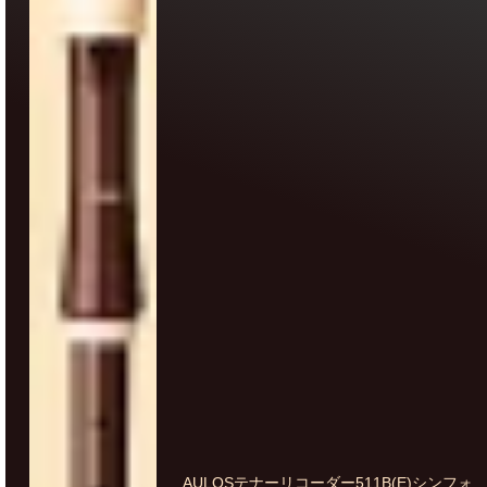
AULOSテナーリコーダー511B(E)シンフォ