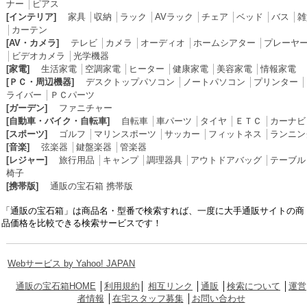
ナー
│
ピアス
[インテリア]
家具
│
収納
│
ラック
│
AVラック
│
チェア
│
ベッド
│
バス
│
雑
│
カーテン
[AV・カメラ]
テレビ
│
カメラ
│
オーディオ
│
ホームシアター
│
プレーヤ
│
ビデオカメラ
│
光学機器
[家電]
生活家電
│
空調家電
│
ヒーター
│
健康家電
│
美容家電
│
情報家電
[ＰＣ・周辺機器]
デスクトップパソコン
│
ノートパソコン
│
プリンター
│
ライバー
│
ＰＣパーツ
[ガーデン]
ファニチャー
[自動車・バイク・自転車]
自転車
│
車パーツ
│
タイヤ
│
ＥＴＣ
│
カーナビ
[スポーツ]
ゴルフ
│
マリンスポーツ
│
サッカー
│
フィットネス
│
ランニン
[音楽]
弦楽器
│
鍵盤楽器
│
管楽器
[レジャー]
旅行用品
│
キャンプ
│
調理器具
│
アウトドアバッグ
│
テーブル
椅子
[携帯版]
通販の宝石箱 携帯版
「通販の宝石箱」は商品名・型番で検索すれば、一度に大手通販サイトの商
品価格を比較できる検索サービスです！
Webサービス by Yahoo! JAPAN
通販の宝石箱HOME
│
利用規約
│
相互リンク
│
通販
│
検索について
│
運営
者情報
│
在宅スタッフ募集
│
お問い合わせ