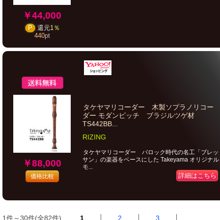
￥44,000
P
還元
1％
440
pt
タケヤマリコーダー 木製ソプラノリコー
ダー モダンピッチ ブラジルツゲ材
TS442BB...
RIZING
タケヤマリコーダー バロック時代の名工「ブレッ
サン」の楽器をベースにした Takeyama オリジナル
￥88,000
モ...
詳細はこちら
価格比較
1件～30件(全82件)
1
2
3