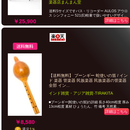
楽器店まんまん堂
送料Sサイズですバス・リコーダー AULOS アウロ
ス シンフォニー 521(E)軽量で扱いやすいデザイ...
￥25,900
詳細はこちら
【送料無料】 プーンギー 蛇使いの笛 / イン
ド 楽器 管楽器 民族楽器 民族楽器の管楽器
全部 イン...
インド雑貨・アジア雑貨-TIRAKITA
■プーンギー[蛇使いの笛]の詳細 長さ40cm程度 厚み
13cm程度 素材 ひょうたん、竹 備考 天然素...
詳細はこちら
￥8,580
P
還元
1％