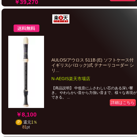
￥39,270
AULOS/アウロス 511B (E) ソフトケース付
イギリス(バロック)式 テナーリコーダー シ
リ...
N-AEGIS楽天市場店
【商品説明】 中低音にふさわしい芯のある深い響
き。 やわらかい音から力強い音まで、様々な表現が
できる。 ...
詳細はこちら
￥8,100
P
還元
1％
81
pt