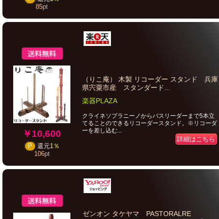
85
pt
（りこ庵） 木製 リコーダー スタンド 兵庫
県宍粟市産 スタンダード...
楽器PLAZA
クライネソプラニーノからバスリーダーまで5本立
てることのできるリコーダースタンド。※リコーダ
ーを差し込む...
￥10,600
詳細はこちら
P
還元
1％
106
pt
ゼンオン タケヤマ PASTORALRE