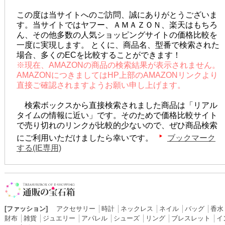
この度は当サイトへのご訪問、誠にありがとうございま
す。当サイトではヤフー、ＡＭＡＺＯＮ、楽天はもちろ
ん、その他多数の人気ショッピングサイトの価格比較を
一度に実現します。 とくに、商品名、型番で検索された
場合、多くのECを比較することができます！
※現在、AMAZONの商品の検索結果が表示されません。
AMAZONにつきましてはHP上部のAMAZONリンクより
直接ご確認されますようお願い申し上げます。
検索ボックスから直接検索されました商品は「リアル
タイムの情報に近い」です。そのためで価格比較サイト
で売り切れのリンクが比較的少ないので、ぜひ商品検索
にご利用いただけましたら幸いです。
ブックマーク
する(IE専用)
[ファッション]
アクセサリー
│
時計
│
ネックレス
│
ネイル
│
バッグ
│
香水
財布
│
雑貨
│
ジュエリー
│
アパレル
│
シューズ
│
リング
│
ブレスレット
│
イ