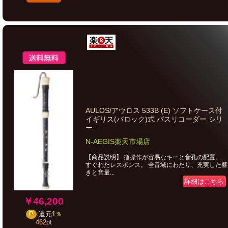
AULOS/アウロス 533B (E) ソフトケース付
イギリス(バロック)式 バスリコーダー シリ
ー...
N-AEGIS楽天市場店
【商品説明】 指操作が容易なキーと音孔の配置。
すぐれたレスポンス。 全音域にわたり、充実した響
きと音量...
詳細はこちら
￥46,200
P
還元
1％
462
pt