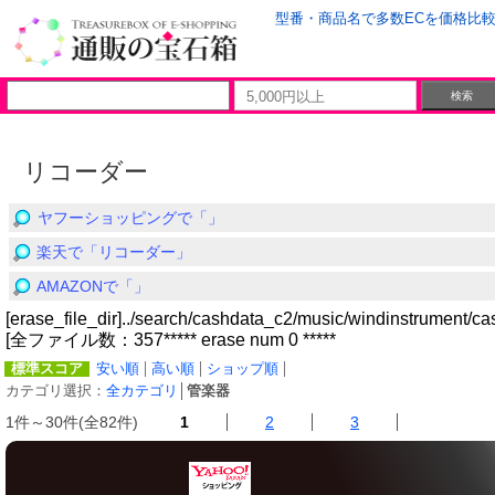
型番・商品名で多数ECを価格比
リコーダー
ヤフーショッピングで「」
楽天で「リコーダー」
AMAZONで「」
[erase_file_dir]../search/cashdata_c2/music/windinstrument/ca
[全ファイル数：357***** erase num 0 *****
標準スコア
安い順
高い順
ショップ順
カテゴリ選択：
全カテゴリ
│
管楽器
1件～30件(全82件)
1
2
3