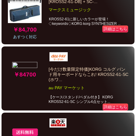
[KROSS2-61-DB] + SC-...
マークスミュージック
KROSS2-61に新しいカラーが登場！
◇keywords◇KORG korg SYNTHESIZER ...
￥84,700
詳細はこちら
あすつく対応
[今だけ数量限定特価]KORG コルグ バン
￥84700
ド用キーボードならこれ! KROSS2-61-SC
(ホワ...
au PAY マーケット
【ケース/スタンド/ペダル付き】 KORG
KROSS2-61-SC シンプル4点セット...
詳細はこちら