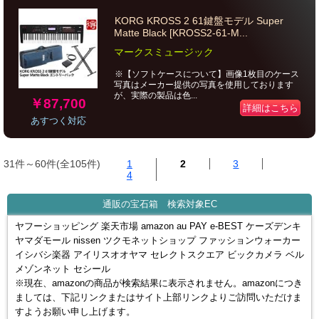
KORG KROSS 2 61鍵盤モデル Super
Matte Black [KROSS2-61-M...
マークスミュージック
※【ソフトケースについて】画像1枚目のケース
写真はメーカー提供の写真を使用しております
が、実際の製品は色...
￥87,700
詳細はこちら
あすつく対応
31件～60件(全105件)
1
2
3
4
通販の宝石箱 検索対象EC
ヤフーショッピング 楽天市場 amazon au PAY e-BEST ケーズデンキ
ヤマダモール nissen ツクモネットショップ ファッションウォーカー
イシバシ楽器 アイリスオオヤマ セレクトスクエア ビックカメラ ベル
メゾンネット セシール
※現在、amazonの商品が検索結果に表示されません。amazonにつき
ましては、下記リンクまたはサイト上部リンクよりご訪問いただけま
すようお願い申し上げます。