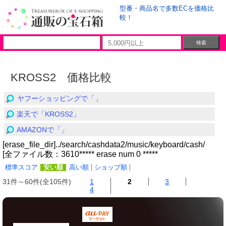
型番・商品名で多数ECを価格比
較！
KROSS2 価格比較
ヤフーショッピングで「」
楽天で「KROSS2」
AMAZONで「」
[erase_file_dir]../search/cashdata2/music/keyboard/cash/
[全ファイル数：3610***** erase num 0 *****
標準スコア
安い順
高い順
ショップ順
31件～60件(全105件)
1
2
3
4