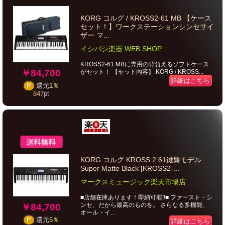
KORG コルグ / KROSS2-61 MB 【ケース
セット！】ワークステーションシンセサイ
ザー マ...
イシバシ楽器 WEB SHOP
KROSS2-61 MBに専用の背負えるソフトケース
￥84,700
がセット！ 【セット内容】 KORG / KROSS...
詳細はこちら
P
還元
1％
847
pt
KORG コルグ KROSS 2 61鍵盤モデル
Super Matte Black [KROSS2-...
マークスミュージック楽天市場店
■店舗在庫あります！即納可能!!■ ファースト・シ
ンセ、だから最高のものを。 さらなる多機能、
￥84,700
オール・イ...
P
還元
5％
詳細はこちら