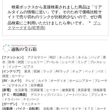
検索ボックスから直接検索されました商品は「リア
ルタイムの情報に近い」です。そのためで価格比較サ
イトで売り切れのリンクが比較的少ないので、ぜひ商
品検索にご利用いただけましたら幸いです。
ブッ
クマークする(IE専用)
[ファッション]
アクセサリー
│
時計
│
ネックレス
│
ネイル
│
バッグ
│
香
水
│
財布
│
雑貨
│
ジュエリー
│
アパレル
│
シューズ
│
リング
│
ブレスレッ
ト
│
インナー
│
ピアス
[インテリア]
家具
│
収納
│
ラック
│
AVラック
│
チェア
│
ベッド
│
バス
│
雑貨
│
カーテン
[AV・カメラ]
テレビ
│
カメラ
│
オーディオ
│
ホームシアター
│
プレーヤ
ー
│
ビデオカメラ
│
光学機器
[家電]
生活家電
│
空調家電
│
ヒーター
│
健康家電
│
美容家電
│
情報家電
[ＰＣ・周辺機器]
デスクトップパソコン
│
ノートパソコン
│
プリンター
│
ドライバー
│
ＰＣパーツ
[ガーデン]
ファニチャー
[自動車・バイク・自転車]
自転車
│
車パーツ
│
タイヤ
│
ＥＴＣ
│
カーナ