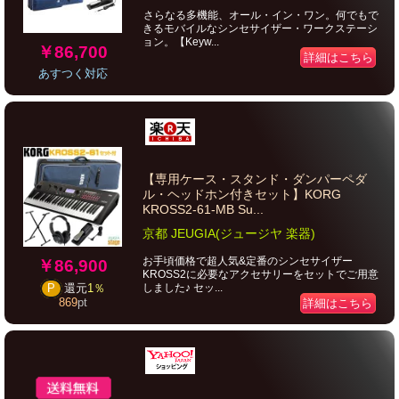
さらなる多機能、オール・イン・ワン。何でもで
きるモバイルなシンセサイザー・ワークステーシ
ョン。【Keyw...
￥86,700
詳細はこちら
あすつく対応
【専用ケース・スタンド・ダンパーペダ
ル・ヘッドホン付きセット】KORG
KROSS2-61-MB Su...
京都 JEUGIA(ジュージヤ 楽器)
お手頃価格で超人気&定番のシンセサイザー
￥86,900
KROSS2に必要なアクセサリーをセットでご用意
しました♪ セッ...
P
還元
1％
869
pt
詳細はこちら