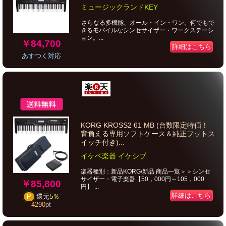
ミュージックランドKEY
さらなる多機能、オール・イン・ワン。何でもで
きるモバイルなシンセサイザー・ワークステーシ
ョン。...
￥84,700
詳細はこちら
あすつく対応
KORG KROSS2 61 MB (台数限定特価！
背負える専用ソフトケース＆純正フットス
イッチ付き)...
イケベ楽器 イケシブ
楽器種別：新品KORG/新品 商品一覧＞＞シンセ
サイザー・電子楽器【50，000円～105，000
￥85,800
円】 ...
詳細はこちら
P
還元
5％
4290
pt