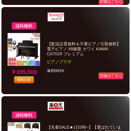
詳細はこちら
【配送設置無料＆不要ピアノ引取無料】
電子ピアノ 88鍵盤 カワイ KAWAI
CA701R プレミアム
ピアノプラザ
爆買WEEK
￥335,500
詳細はこちら
価格比較
【先着SALE★1日0時~】【選ばれていま