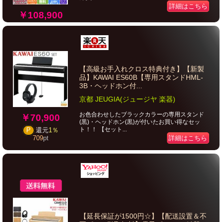
詳細はこちら
￥108,900
【高級お手入れクロス特典付き】【新製
品】KAWAI ES60B【専用スタンドHML-
3B・ヘッドホン付...
京都 JEUGIA(ジュージヤ 楽器)
お色合わせしたブラックカラーの専用スタンド
￥70,900
(黒)・ヘッドホン(黒)が付いたお買い得なセッ
ト！！ 【セット...
P
還元
1％
詳細はこちら
709
pt
【延長保証が1500円☆】【配送設置＆不