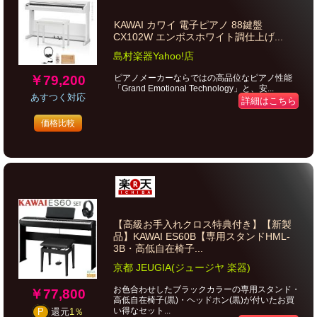
KAWAI カワイ 電子ピアノ 88鍵盤
CX102W エンボスホワイト調仕上げ...
島村楽器Yahoo!店
￥79,200
ピアノメーカーならではの高品位なピアノ性能
「Grand Emotional Technology」と、安...
あすつく対応
詳細はこちら
価格比較
【高級お手入れクロス特典付き】【新製
品】KAWAI ES60B【専用スタンドHML-
3B・高低自在椅子...
京都 JEUGIA(ジュージヤ 楽器)
お色合わせしたブラックカラーの専用スタンド・
￥77,800
高低自在椅子(黒)・ヘッドホン(黒)が付いたお買
い得なセット...
P
還元
1％