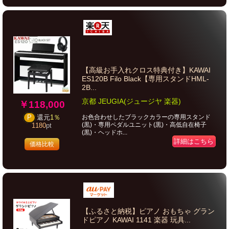
【高級お手入れクロス特典付き】KAWAI
ES120B Filo Black【専用スタンドHML-
2B...
京都 JEUGIA(ジュージヤ 楽器)
￥118,000
お色合わせしたブラックカラーの専用スタンド
P
還元
1％
(黒)・専用ペダルユニット(黒)・高低自在椅子
1180
pt
(黒)・ヘッドホ...
詳細はこちら
価格比較
【ふるさと納税】ピアノ おもちゃ グラン
ドピアノ KAWAI 1141 楽器 玩具...