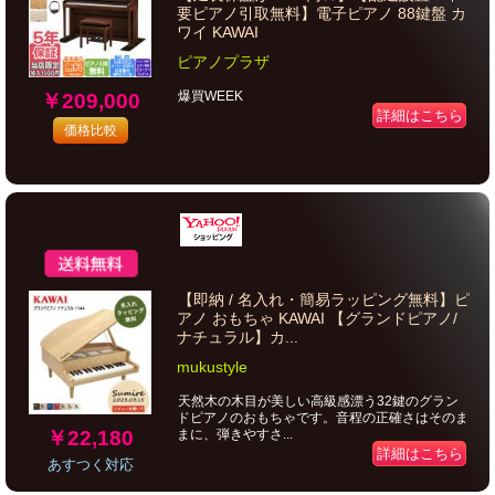
要ピアノ引取無料】電子ピアノ 88鍵盤 カ
ワイ KAWAI
ピアノプラザ
爆買WEEK
￥209,000
詳細はこちら
価格比較
【即納 / 名入れ・簡易ラッピング無料】ピ
アノ おもちゃ KAWAI 【グランドピアノ/
ナチュラル】カ...
mukustyle
天然木の木目が美しい高級感漂う32鍵のグラン
ドピアノのおもちゃです。音程の正確さはそのま
￥22,180
まに、弾きやすさ...
詳細はこちら
あすつく対応