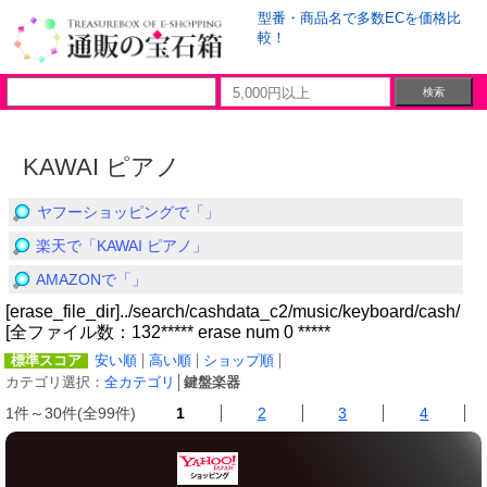
型番・商品名で多数ECを価格比
較！
KAWAI ピアノ
ヤフーショッピングで「」
楽天で「KAWAI ピアノ」
AMAZONで「」
[erase_file_dir]../search/cashdata_c2/music/keyboard/cash/
[全ファイル数：132***** erase num 0 *****
標準スコア
安い順
高い順
ショップ順
カテゴリ選択：
全カテゴリ
│
鍵盤楽器
1件～30件(全99件)
1
2
3
4