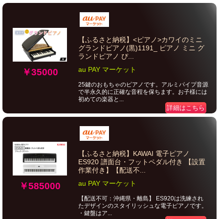
【ふるさと納税】<ピアノ>カワイのミニ
グランドピアノ(黒)1191_ ピアノ ミニ グ
ランドピアノ ぴ...
au PAY マーケット
￥35000
25鍵のおもちゃのピアノです。アルミパイプ音源
で半永久的に正確な音程を保ちます。お子様には
初めての楽器と...
詳細はこちら
【ふるさと納税】KAWAI 電子ピアノ
ES920 譜面台・フットペダル付き 【設置
作業付き】【配送不...
au PAY マーケット
￥585000
【配送不可：沖縄県・離島】 ES920は洗練され
たデザインのスタイリッシュな電子ピアノです。
・鍵盤はア...