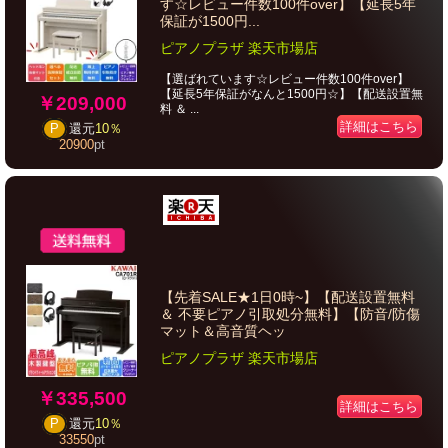
す☆レビュー件数100件over】【延長5年
保証が1500円...
ピアノプラザ 楽天市場店
【選ばれています☆レビュー件数100件over】
【延長5年保証がなんと1500円☆】【配送設置無
￥209,000
料 ＆ ...
詳細はこちら
P
還元
10％
20900
pt
【先着SALE★1日0時~】【配送設置無料
＆ 不要ピアノ引取処分無料】【防音/防傷
マット＆高音質ヘッ
ピアノプラザ 楽天市場店
￥335,500
詳細はこちら
P
還元
10％
33550
pt