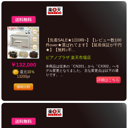
【先着SALE★1日0時~】【レビュー数100
件over★選ばれてます】【延長保証が千円
★】【無料♪不...
ピアノプラザ 楽天市場店
￥132,000
本商品は従来の「CN201」から「CX302」へモ
デル変更となりました。 主な変更点は以下の通
P
還元
10％
りです。 ...
13200
pt
詳細はこちら
価格比較