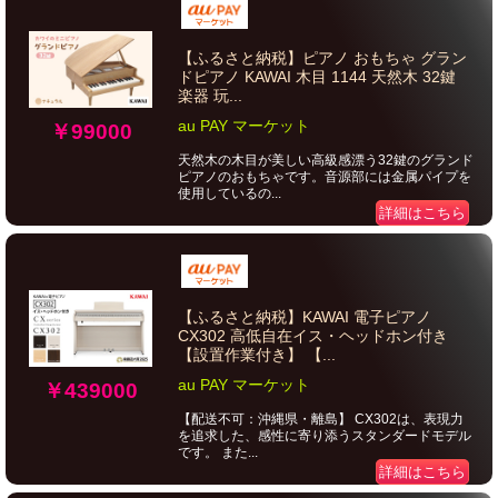
【ふるさと納税】ピアノ おもちゃ グラン
ドピアノ KAWAI 木目 1144 天然木 32鍵
楽器 玩...
au PAY マーケット
￥99000
天然木の木目が美しい高級感漂う32鍵のグランド
ピアノのおもちゃです。音源部には金属パイプを
使用しているの...
詳細はこちら
【ふるさと納税】KAWAI 電子ピアノ
CX302 高低自在イス・ヘッドホン付き
【設置作業付き】 【...
au PAY マーケット
￥439000
【配送不可：沖縄県・離島】 CX302は、表現力
を追求した、感性に寄り添うスタンダードモデル
です。 また...
詳細はこちら