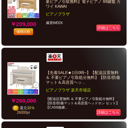
要ピアノ引取無料】電子ピアノ 88鍵盤 カ
ワイ KAWAI
ピアノプラザ
爆買WEEK
￥209,000
詳細はこちら
価格比較
【先着SALE★1日0時~】【配送設置無料
＆ 不要ピアノ引取処分無料】【防音/防傷
マット＆高音質ヘッ...
ピアノプラザ 楽天市場店
【配送設置無料 ＆ 不要ピアノ引取処分無料】
￥260,000
【防音/防傷マット＆高音質ヘッドホン セット】
【CA59後継...
P
還元
10％
詳細はこちら
26000
pt