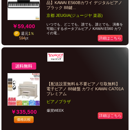
品】KAWAI ES60Bカワイ デジタルピアノ
ブラック 88鍵...
京都 JEUGIA(ジュージヤ 楽器)
いつでも、どこでも、誰でも、誰とでも、演奏を
￥59,400
可能にするポータブルピアノ KAWAI ES60 カワ
イの電...
P
還元
1％
詳細はこちら
594
pt
【配送設置無料＆不要ピアノ引取無料】
電子ピアノ 88鍵盤 カワイ KAWAI CA701A
プレミアム
ピアノプラザ
爆買WEEK
￥335,500
詳細はこちら
価格比較