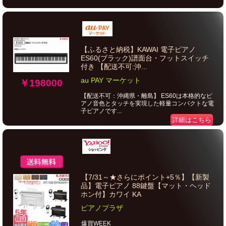
【ふるさと納税】KAWAI 電子ピアノ
ES60(ブラック)譜面台・フットスイッチ
付き 【配送不可:沖...
au PAY マーケット
￥198000
【配送不可：沖縄県・離島】 ES60は本格的なピ
アノ音色とタッチを実現した軽量コンパクトな電
子ピアノです...
詳細はこちら
【7/31～★さらにポイント+5％】【新製
品】電子ピアノ 88鍵盤【マット・ヘッド
ホン付】カワイ KA
ピアノプラザ
爆買WEEK