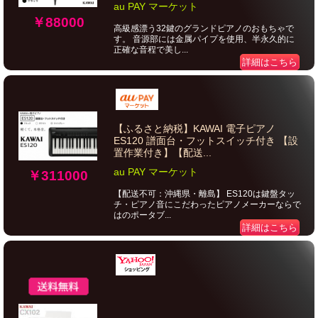
au PAY マーケット
￥88000
高級感漂う32鍵のグランドピアノのおもちゃで
す。 音源部には金属パイプを使用、半永久的に
正確な音程で美し...
詳細はこちら
【ふるさと納税】KAWAI 電子ピアノ
ES120 譜面台・フットスイッチ付き 【設
置作業付き】【配送...
au PAY マーケット
￥311000
【配送不可：沖縄県・離島】 ES120は鍵盤タッ
チ・ピアノ音にこだわったピアノメーカーならで
はのポータブ...
詳細はこちら