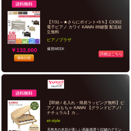
【7/31～★さらにポイント+5％】CX302
電子ピアノ カワイ KAWAI 88鍵盤 配送組
立無料
ピアノプラザ
爆買WEEK
￥132,000
詳細はこちら
価格比較
【即納 / 名入れ・簡易ラッピング無料】ピ
アノ おもちゃ KAWAI 【グランドピアノ/
ナチュラル】カ...
et-style
天然木の木目が美しい高級感漂う32鍵のグラン