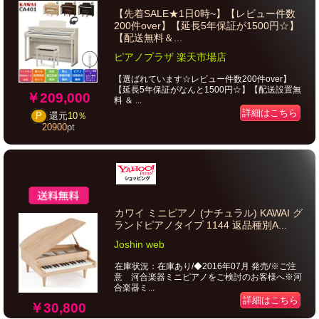
【先着SALE★1日0時~】【レビュー件数
200件over】【延長5年保証が1500円☆】
【配送無料＆...
ピアノプラザ 楽天市場店
【選ばれています☆レビュー件数200件over】
【延長5年保証がなんと1500円☆】【配送設置無
￥209,000
料 ＆ ...
詳細はこちら
P
還元
10％
20900
pt
カワイ ミニピアノ (ナチュラル) KAWAI グ
ランドピアノタイプ 1144 返品種別A...
Joshin web
在庫状況：在庫あり/◆2016年07月 発売/※ご注
意 河合楽器ミニピアノをご検討のお客様へ※河
合楽器ミ...
詳細はこちら
￥30,800