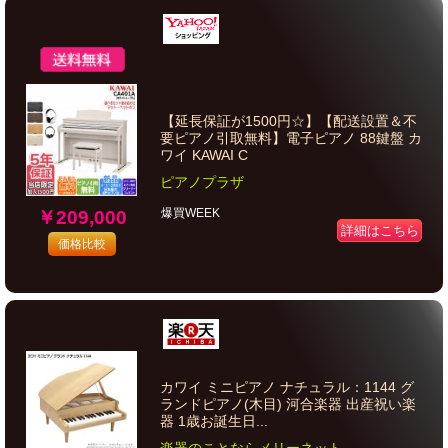
【延長保証が1500円☆】【配送設置＆不
要ピアノ引取無料】電子ピアノ 88鍵盤 カ
ワイ KAWAI C
ピアノプラザ
爆買WEEK
￥209,000
詳細はこちら
価格比較
カワイ ミニピアノ ナチュラル：1144 グ
ランドピアノ(木目) 河合楽器 出産祝い楽
器 1歳お誕生日...