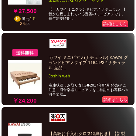
楽器のことならメリーネット
【 カワイ ミニグランドピアノ ナチュラル 】
￥27,500
昔から親しまれている定番のミニピアノです。
毎年需要時期...
P
還元
1％
275
pt
詳細はこちら
カワイ ミニピアノ(ナチュラル) KAWAI グ
ランドピアノタイプ 1164-P32-ナチュラ
ル 返品...
Joshin web
在庫状況：お取り寄せ/◆2017年07月 発売/※ご
注意 河合楽器ミニピアノをご検討のお客様へ※
河合楽器...
￥24,200
詳細はこちら
【高級お手入れクロス特典付き】【新製