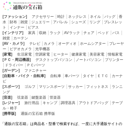
[ファッション]
アクセサリー
│
時計
│
ネックレス
│
ネイル
│
バッグ
│
香
水
│
財布
│
雑貨
│
ジュエリー
│
アパレル
│
シューズ
│
リング
│
ブレスレッ
ト
│
インナー
│
ピアス
[インテリア]
家具
│
収納
│
ラック
│
AVラック
│
チェア
│
ベッド
│
バス
│
雑貨
│
カーテン
[AV・カメラ]
テレビ
│
カメラ
│
オーディオ
│
ホームシアター
│
プレーヤ
ー
│
ビデオカメラ
│
光学機器
[家電]
生活家電
│
空調家電
│
ヒーター
│
健康家電
│
美容家電
│
情報家電
[ＰＣ・周辺機器]
デスクトップパソコン
│
ノートパソコン
│
プリンター
│
ドライバー
│
ＰＣパーツ
[ガーデン]
ファニチャー
[自動車・バイク・自転車]
自転車
│
車パーツ
│
タイヤ
│
ＥＴＣ
│
カーナ
ビ
[スポーツ]
ゴルフ
│
マリンスポーツ
│
サッカー
│
フィットネス
│
ランニ
ング
[音楽]
弦楽器
│
鍵盤楽器
│
管楽器
[レジャー]
旅行用品
│
キャンプ
│
調理器具
│
アウトドアバッグ
│
テーブ
ル・椅子
[携帯版]
通販の宝石箱 携帯版
「通販の宝石箱」は商品名・型番で検索すれば、一度に大手通販サイトの