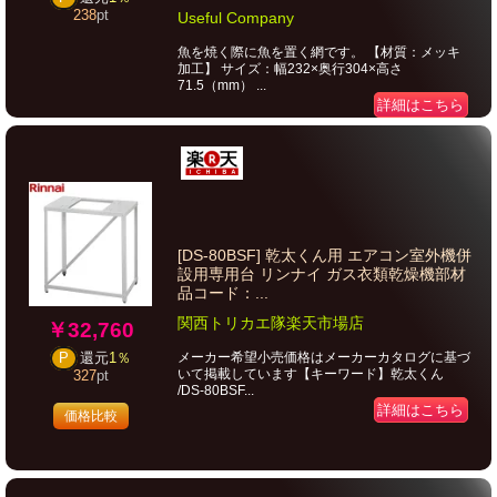
238
pt
Useful Company
魚を焼く際に魚を置く網です。 【材質：メッキ
加工】 サイズ：幅232×奥行304×高さ
71.5（mm） ...
詳細はこちら
[DS-80BSF] 乾太くん用 エアコン室外機併
設用専用台 リンナイ ガス衣類乾燥機部材
品コード：...
関西トリカエ隊楽天市場店
￥32,760
メーカー希望小売価格はメーカーカタログに基づ
P
還元
1％
いて掲載しています【キーワード】乾太くん
327
pt
/DS-80BSF...
詳細はこちら
価格比較