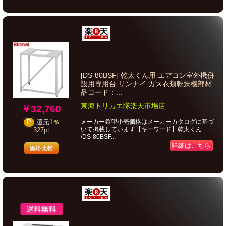
[DS-80BSF] 乾太くん用 エアコン室外機併
設用専用台 リンナイ ガス衣類乾燥機部材
品コード：...
東海トリカエ隊楽天市場店
￥32,760
メーカー希望小売価格はメーカーカタログに基づ
P
還元
1％
いて掲載しています【キーワード】乾太くん
327
pt
/DS-80BSF...
詳細はこちら
価格比較