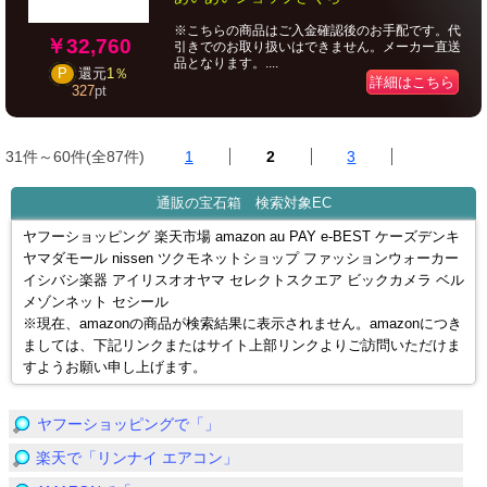
※こちらの商品はご入金確認後のお手配です。代
￥32,760
引きでのお取り扱いはできません。メーカー直送
品となります。....
P
還元
1％
詳細はこちら
327
pt
31件～60件(全87件)
1
2
3
通販の宝石箱 検索対象EC
ヤフーショッピング 楽天市場 amazon au PAY e-BEST ケーズデンキ
ヤマダモール nissen ツクモネットショップ ファッションウォーカー
イシバシ楽器 アイリスオオヤマ セレクトスクエア ビックカメラ ベル
メゾンネット セシール
※現在、amazonの商品が検索結果に表示されません。amazonにつき
ましては、下記リンクまたはサイト上部リンクよりご訪問いただけま
すようお願い申し上げます。
ヤフーショッピングで「」
楽天で「リンナイ エアコン」