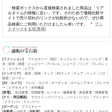
検索ボックスから直接検索されました商品は「リア
ルタイムの情報に近い」です。そのためで価格比較サ
イトで売り切れのリンクが比較的少ないので、ぜひ商
品検索にご利用いただけましたら幸いです。
ブッ
クマークする(IE専用)
[ファッション]
アクセサリー
│
時計
│
ネックレス
│
ネイル
│
バッグ
│
香
水
│
財布
│
雑貨
│
ジュエリー
│
アパレル
│
シューズ
│
リング
│
ブレスレッ
ト
│
インナー
│
ピアス
[インテリア]
家具
│
収納
│
ラック
│
AVラック
│
チェア
│
ベッド
│
バス
│
雑貨
│
カーテン
[AV・カメラ]
テレビ
│
カメラ
│
オーディオ
│
ホームシアター
│
プレーヤ
ー
│
ビデオカメラ
│
光学機器
[家電]
生活家電
│
空調家電
│
ヒーター
│
健康家電
│
美容家電
│
情報家電
[ＰＣ・周辺機器]
デスクトップパソコン
│
ノートパソコン
│
プリンター
│
ドライバー
│
ＰＣパーツ
[ガーデン]
ファニチャー
[自動車・バイク・自転車]
自転車
│
車パーツ
│
タイヤ
│
ＥＴＣ
│
カーナ