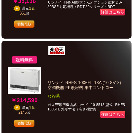
￥35,136
リンナイ[RINNAI]乾太くんオプション部材 DS-
80BSF 対応機種：RDT-80シリーズ・RDT...
P
還元
1％
詳細はこちら
351
pt
価格比較
リンナイ RHFS-1006FL-13A (10-8513) :
空調機器 FF暖房機 集中コントロー...
たね葉
￥214,590
ガスFF暖房機 品名コード : 10-8513 型式 : RHFS-
P
還元
1％
1006FL 外形寸法（高さx幅x奥...
2145
pt
詳細はこちら
価格比較