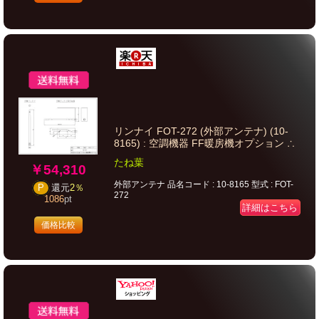
リンナイ FOT-272 (外部アンテナ) (10-
8165) : 空調機器 FF暖房機オプション ∴
たね葉
￥54,310
外部アンテナ 品名コード : 10-8165 型式 : FOT-
P
還元
2％
272
1086
pt
詳細はこちら
価格比較