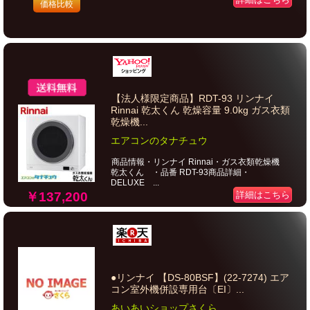
価格比較
【法人様限定商品】RDT-93 リンナイ
Rinnai 乾太くん 乾燥容量 9.0kg ガス衣類
乾燥機...
エアコンのタナチュウ
商品情報・リンナイ Rinnai・ガス衣類乾燥機
乾太くん ・品番 RDT-93商品詳細・
DELUXE ...
￥137,200
詳細はこちら
●リンナイ 【DS-80BSF】(22-7274) エア
コン室外機併設専用台〔EI〕...
あいあいショップさくら