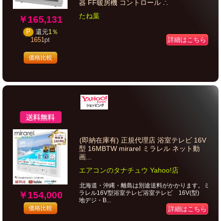
器 FF暖房機 コントロール ∴
たね葉
￥165,131
P
還元
1％
詳細はこちら
1651
pt
価格比較
(即納在庫有) 正規代理店 浴室テレビ 16V
型 16MBTW mirarel ミラレル ネット動
画...
エアコンのタナチュウ Yahoo!店
北海道・沖縄・離島は別途送料がかかります。ミ
ラレル16V型浴室テレビ浴室テレビ 16V(型)
￥154,000
地デジ・B...
価格比較
詳細はこちら