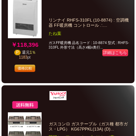
リンナイ RHFS-310FL (10-8874) : 空調機
器 FF暖房機 コントロール ∴...
たね葉
ガスFF暖房機 品名コード : 10-8874 型式 : RHFS-
￥118,396
310FL 外形寸法（高さx幅x奥行...
詳細はこちら
P
還元
1％
1183
pt
価格比較
ガスコンロ ガステーブル（ガス種 都市ガ
ス・LPG） KG67PPKL(13A) (D)...