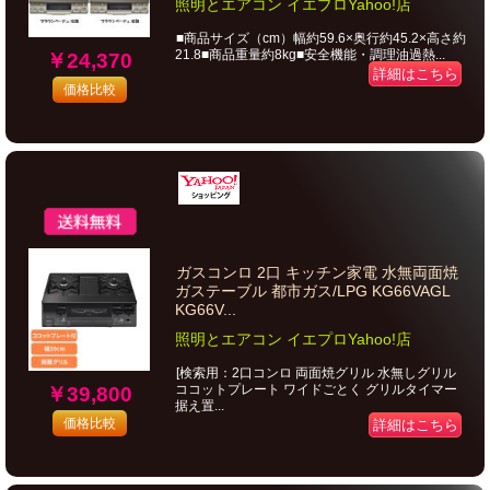
照明とエアコン イエプロYahoo!店
■商品サイズ（cm）幅約59.6×奥行約45.2×高さ約
21.8■商品重量約8kg■安全機能・調理油過熱...
￥24,370
詳細はこちら
価格比較
ガスコンロ 2口 キッチン家電 水無両面焼
ガステーブル 都市ガス/LPG KG66VAGL
KG66V...
照明とエアコン イエプロYahoo!店
[検索用：2口コンロ 両面焼グリル 水無しグリル
ココットプレート ワイドごとく グリルタイマー
￥39,800
据え置...
価格比較
詳細はこちら