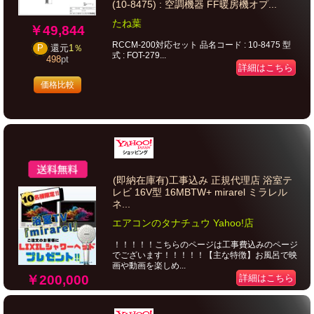
(10-8475) : 空調機器 FF暖房機オプ...
たね葉
￥49,844
RCCM-200対応セット 品名コード : 10-8475 型
P
還元
1％
式 : FOT-279...
498
pt
詳細はこちら
価格比較
(即納在庫有)工事込み 正規代理店 浴室テ
レビ 16V型 16MBTW+ mirarel ミラレル
ネ...
エアコンのタナチュウ Yahoo!店
！！！！！こちらのページは工事費込みのページ
でございます！！！！！【主な特徴】お風呂で映
画や動画を楽しめ...
￥200,000
詳細はこちら