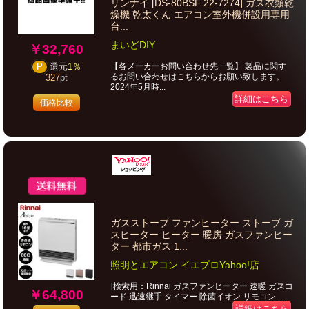
リンナイ [DS-80BSF 22-7274] ガス衣類乾
燥機 乾太くん エアコン室外機併設用専用
台...
まいどDIY
￥32,760
【各メーカーお問い合わせ先一覧】 製品に関す
P
還元
1％
るお問い合わせはこちらからお願い致します。
327
pt
2024年5月時...
詳細はこちら
価格比較
ガスストーブ ファンヒーター ストーブ ガ
スヒーター ヒーター 暖房 ガスファンヒー
ター 都市ガス 1...
照明とエアコン イエプロYahoo!店
[検索用：Rinnai ガスファンヒーター 速暖 ガスコ
￥64,800
ード 迅速継手 タイマー 除菌イオン リモコン ...
詳細はこちら