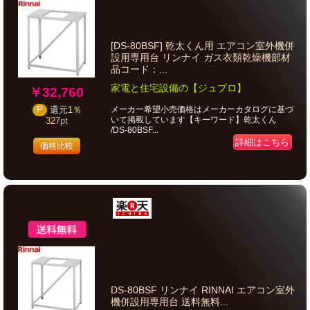
[DS-80BSF] 乾太くん用 エアコン室外機併
設用専用台 リンナイ ガス衣類乾燥機部材
品コード：...
家電と住宅設備の【ジュプロ】
￥32,760
メーカー希望小売価格はメーカーカタログに基づ
P
還元
1％
いて掲載しています【キーワード】乾太くん
327
pt
/DS-80BSF...
詳細はこちら
価格比較
DS-80BSF リンナイ RINNAI エアコン室外
機併設用専用台 送料無料...