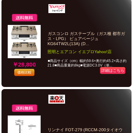
ガスコンロ ガステーブル（ガス種 都市ガ
ス・LPG） ピュアベージュ
KG64TW2L(13A) (D...
照明とエアコン イエプロYahoo!店
■商品サイズ（cm）幅約59.6×奥行約45.2×高さ約
￥28,800
21.8■商品重量約8kg■電源DC3.0V（単...
詳細はこちら
価格比較
リンナイ FOT-279 (RCCM-200タイオウ