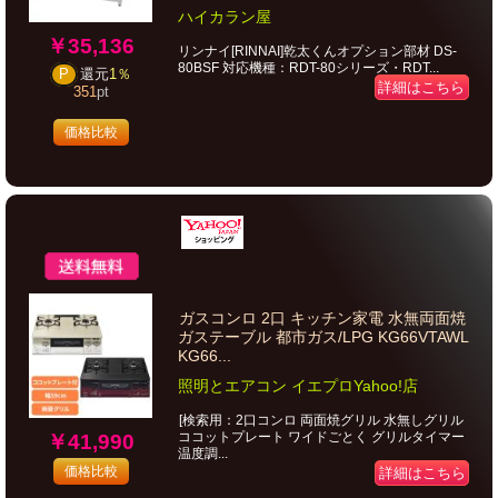
ハイカラン屋
￥35,136
リンナイ[RINNAI]乾太くんオプション部材 DS-
80BSF 対応機種：RDT-80シリーズ・RDT...
P
還元
1％
詳細はこちら
351
pt
価格比較
ガスコンロ 2口 キッチン家電 水無両面焼
ガステーブル 都市ガス/LPG KG66VTAWL
KG66...
照明とエアコン イエプロYahoo!店
[検索用：2口コンロ 両面焼グリル 水無しグリル
ココットプレート ワイドごとく グリルタイマー
￥41,990
温度調...
価格比較
詳細はこちら