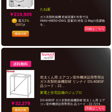
たね葉
￥219,909
ガス衣類乾燥機 乾燥容量9 外形寸法
H684×W650×D641 質量35 特長 1) 9kgの洗濯物
P
還元
3％
を...
6597
pt
詳細はこちら
価格比較
乾太くん用 エアコン室外機併設用専用台
ガス衣類乾燥機部材 リンナイ DS-80BSF
品コード：22...
家電と住宅設備のジュプロ
DS-80BSF ガス衣類乾燥機部材 乾太くん用 エア
￥32,279
コン室外機併設用専用台 品コード：22-7274...
詳細はこちら
価格比較