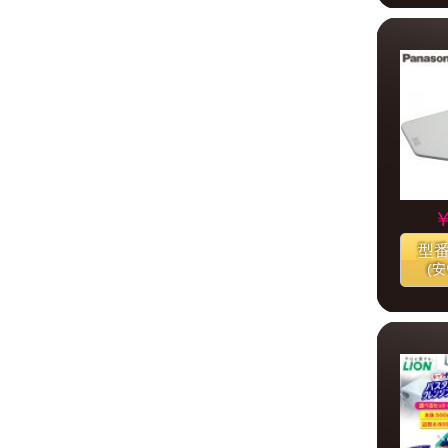
￥
型
(