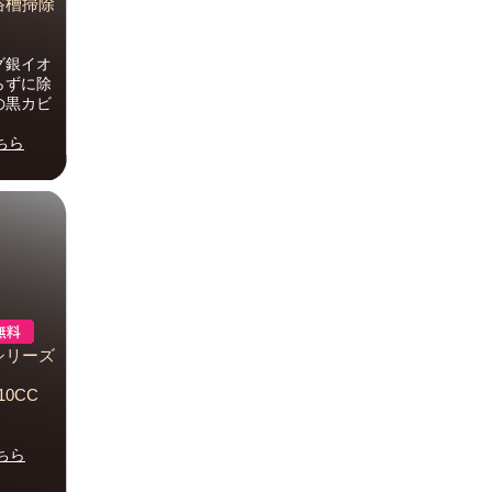
浴槽掃除
グ銀イオ
らずに除
の黒カビ
ちら
シリーズ
10CC
ちら