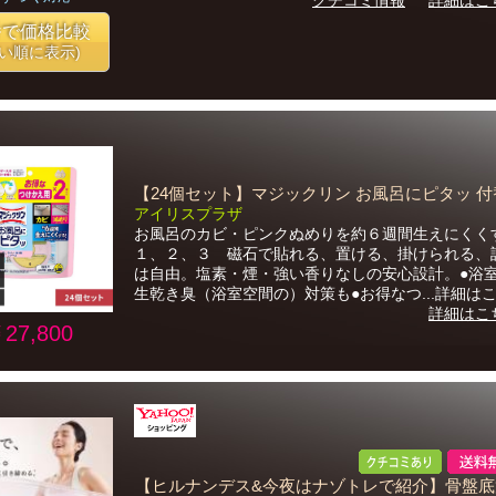
クチコミ情報
詳細はこ
番で価格比較
安い順に表示)
【24個セット】マジックリン お風呂にピタッ 付
アイリスプラザ
お風呂のカビ・ピンクぬめりを約６週間生えにくく
１、２、３ 磁石で貼れる、置ける、掛けられる、
は自由。塩素・煙・強い香りなしの安心設計。●浴
生乾き臭（浴室空間の）対策も●お得なつ...詳細は
詳細はこ
27,800
【ヒルナンデス&今夜はナゾトレで紹介】骨盤底