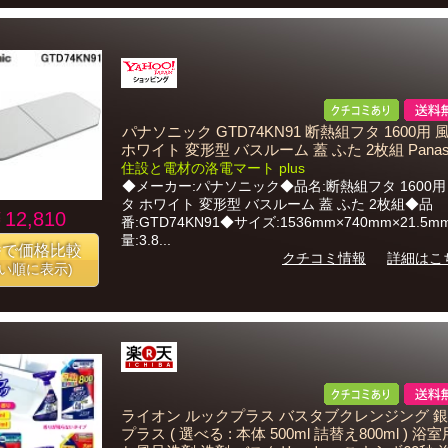
パナソニック GTD74KN91 断熱組フタ 1600用
ホワイト 変形型 バスルーム 蓋 ふた 2枚組 Panaso
住設と電材の洛電マート plus
◆メーカー:パナソニック◆品名:断熱組フタ 1600用
タ ホワイト 変形型 バスルーム 蓋 ふた 2枚組◆品
12,810
番:GTD74KN91◆サイズ:1536mm×740mm×21.5
量:3.8...
番で価格比較
クチコミ情報
詳細はこ
安い順に表示)
ライオン ルックプラス バスタブクレンジング 
プラス ( 選べる : 本体 500ml 詰替え800ml ) 浴