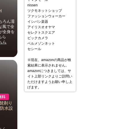
nissen
H
ツクモネットショップ
ファッションウォーカー
ちろん濡
イシバシ楽器
な風で全
アイリスオオヤマ
が全身を
セレクトスクエア
ちら
ビックカメラ
ちら
ベルメゾンネット
セシール
※現在、amazonの商品が検
索結果に表示されません。
amazonにつきましては、サ
イト上部リンクよりご訪問い
ただけますようお願い申し上
げます。
 髭剃り
 防水設