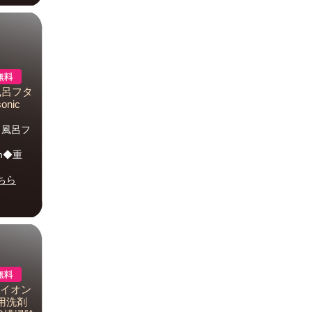
 風呂フタ
nic
 風呂フ
mm◆重
ちら
銀イオン
室用洗剤