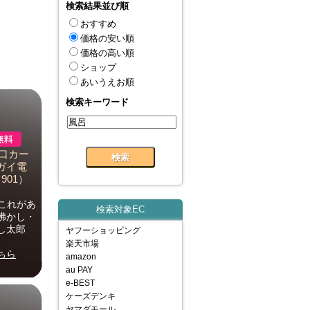
検索結果並び順
おすすめ
価格の安い順
価格の高い順
ショップ
あいうえお順
検索キーワード
口カー
ガイ電
901）
これがあ
検索対象EC
沸かし・
し太郎
ヤフーショッピング
楽天市場
ちら
amazon
au PAY
e-BEST
ケーズデンキ
ヤマダモール