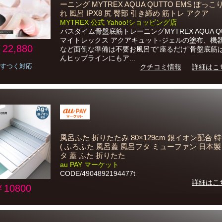
ーニング MYTREX AQUA QUTTO EMS ぽっこ
れ 風呂 IPX8 尻 臀部 引き締め 筋トレ アクア
MYTREX 公式 Yahoo!ショッピング店
バスタイム骨盤底筋トレーニングMYTREX AQUA QU
マイトレックス アクアキュット-ジェルの塗布、機
22,880
など面倒な準備は不要お風呂で“座るだけ”骨盤底筋
んヒップラインにもア...
すつく対応
クチコミ情報
詳細はこ
風呂ふた 折りたたみ 80×129cm 銀イオン配合 
( ふろふた 風呂蓋 風呂フタ ミューファン 日本製
タ 蓋 ふた 折りたた
au PAY マーケット
CODE/4904892194477t
詳細はこ
￥10800