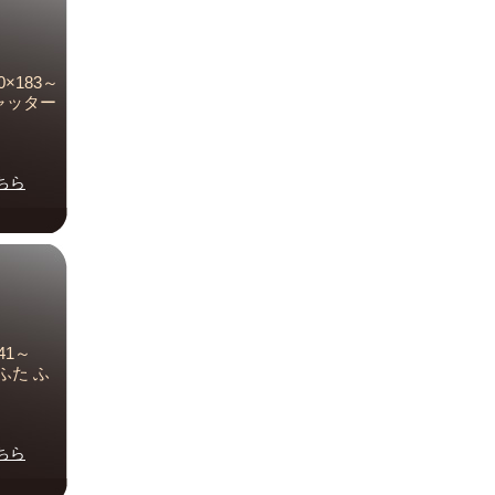
×183～
シャッター
ちら
41～
 ふた ふ
ちら