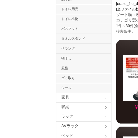
[erase_file_d
トイレ用品
[全ファイル数：15
ソート順：
トイレ小物
カテゴリ選
1件～30件(全
バスマット
検索条件：
タオルスタンド
ベランダ
物干し
風呂
ゴミ取り
シール
家具
￥
収納
ラック
AVラック
ベッド