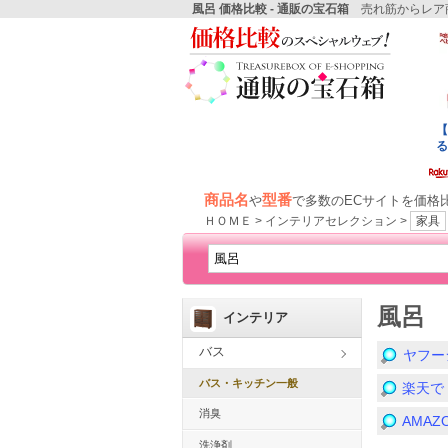
風呂 価格比較 - 通販の宝石箱
売れ筋からレア商
商品名
型番
や
で多数のECサイトを価格
ＨＯＭＥ > インテリアセレクション >
家具
風呂
インテリア
バス
ヤフー
バス・キッチン一般
楽天で
消臭
AMA
洗浄剤