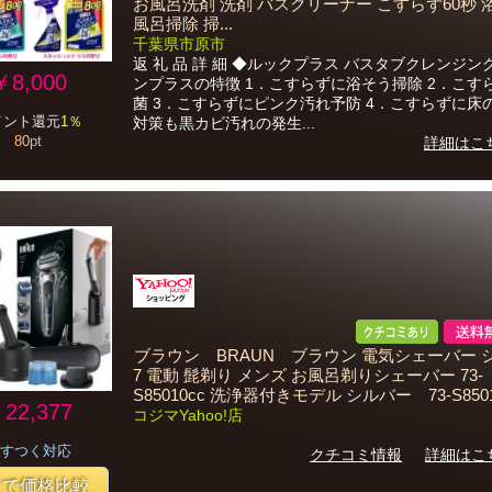
お風呂洗剤 洗剤 バスクリーナー こすらず60秒 
風呂掃除 掃...
千葉県市原市
返 礼 品 詳 細 ◆ルックプラス バスタブクレンジン
￥8,000
ンプラスの特徴 1．こすらずに浴そう掃除 2．こす
菌 3．こすらずにピンク汚れ予防 4．こすらずに床
イント還元
1％
対策も黒カビ汚れの発生...
80
pt
詳細はこ
ブラウン BRAUN ブラウン 電気シェーバー 
7 電動 髭剃り メンズ お風呂剃りシェーバー 73-
S85010cc 洗浄器付きモデル シルバー 73-S850
22,377
コジマYahoo!店
すつく対応
クチコミ情報
詳細はこ
番で価格比較