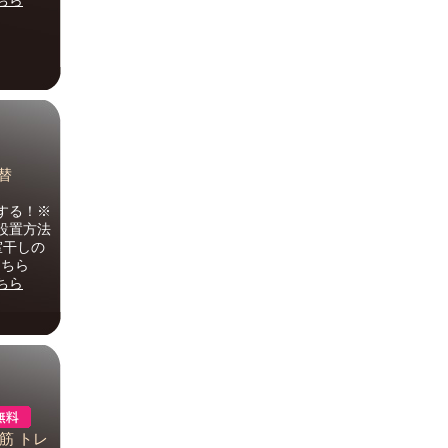
ちら
替
する！※
設置方法
室干しの
こちら
ちら
筋 トレ