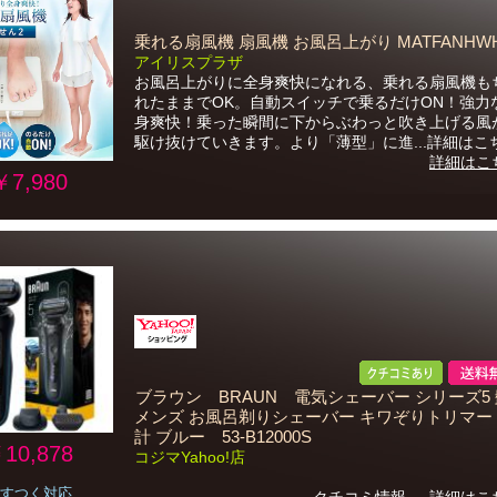
乗れる扇風機 扇風機 お風呂上がり MATFANHW
アイリスプラザ
お風呂上がりに全身爽快になれる、乗れる扇風機も
れたままでOK。自動スイッチで乗るだけON！強力
身爽快！乗った瞬間に下からぶわっと吹き上げる風
駆け抜けていきます。より「薄型」に進...詳細はこ
詳細はこ
￥7,980
ブラウン BRAUN 電気シェーバー シリーズ5
メンズ お風呂剃りシェーバー キワぞりトリマー
計 ブルー 53-B12000S
10,878
コジマYahoo!店
すつく対応