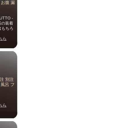
りお腹 漏
TTO -
器の装着
はもちろ
ちら
特注 別注
 風呂 フ
ちら