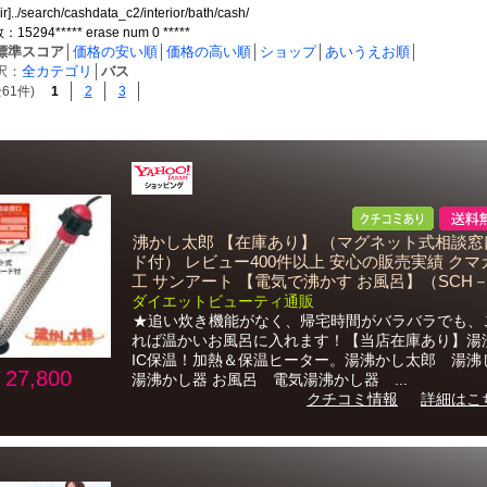
ir]../search/cashdata_c2/interior/bath/cash/
294***** erase num 0 *****
標準スコア
│
価格の安い順
│
価格の高い順
│
ショップ
│
あいうえお順
│
択：
全カテゴリ
│
バス
61件)
1
2
3
沸かし太郎 【在庫あり】 （マグネット式相談窓
ド付） レビュー400件以上 安心の販売実績 クマ
工 サンアート 【電気で沸かす お風呂】（SCH－
ダイエットビューティ通販
★追い炊き機能がなく、帰宅時間がバラバラでも、
れば温かいお風呂に入れます！【当店在庫あり】湯
IC保温！加熱＆保温ヒーター。湯沸かし太郎 湯沸
27,800
湯沸かし器 お風呂 電気湯沸かし器 ...
クチコミ情報
詳細はこ