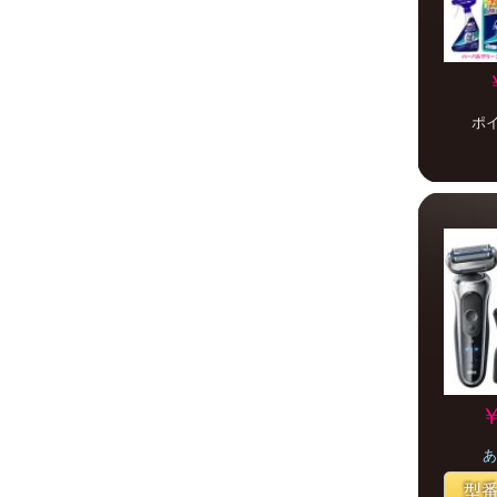
ポ
￥
あ
型