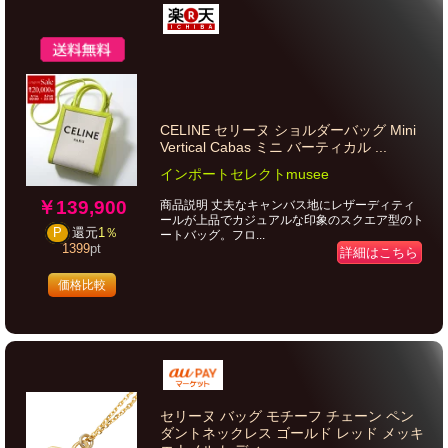
CELINE セリーヌ ショルダーバッグ Mini
Vertical Cabas ミニ バーティカル ...
インポートセレクトmusee
￥139,900
商品説明 丈夫なキャンバス地にレザーディティ
ールが上品でカジュアルな印象のスクエア型のト
P
還元
1％
ートバッグ。フロ...
1399
pt
詳細はこちら
価格比較
セリーヌ バッグ モチーフ チェーン ペン
ダントネックレス ゴールド レッド メッキ