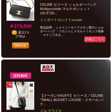
CELINE セリーヌ ショルダーバッグ
Multipochette マルチポシェット
10L973G...
インポートセレクトmusee
￥279,500
商品説明 ・シャイニーカーフスキン製のショル
ダーバッグ ・フロントにメタルトリオンフ装飾
P
還元
1％
・スナップボタ...
2795
pt
詳細はこちら
価格比較
【クーポン5%OFF】セリーヌ／CELINE
"SMALL BUCKET LOUISE・スモール バ
ケ...
イル テライオ