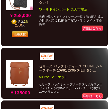
タン 1...
ワールドインポート 楽天市場店
￥258,000
当店で見つかるギフトシーン一覧 1月お正月 成人
の日 成人式 ご挨拶 お年賀2月バレンタイン 本命
P
還元
1％
義理...
2580
pt
詳細はこちら
価格比較
セリーヌ バッグ レディース CELINE シャ
ープポーチ 10P81 2K05 04LU タン...
au PAY マーケット
セリーヌ バッグ シャープポーチ スリムなスクエ
アフォルムが特徴のセリーヌバッグ。 上質なス
ムースラムス...
￥135000
詳細はこちら