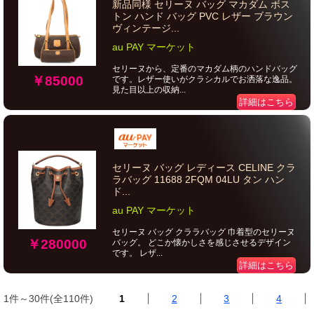
新品同様 セリーヌ バッグ マカダム ボス
トン ハンド バッグ PVC レザー ブラウン
ヴィンテージ...
au PAY マーケット
セリーヌから、定番のマカダム柄のハンドバッグ
￥85000
です。レザー使いがクラシカルでお洒落な逸品。
見た目以上の収納...
詳細はこちら
セリーヌ バッグ レディース CELINE クラ
ラバッグ 11688 2FQM 04LU タン ハン
ド...
au PAY マーケット
セリーヌ バッグ クララバッグ 巾着型のセリーヌ
￥280000
バッグ。 どこか懐かしさを感じさせるデザイン
です。 レザ...
詳細はこちら
1件～30件(全110件)
1
2
3
4