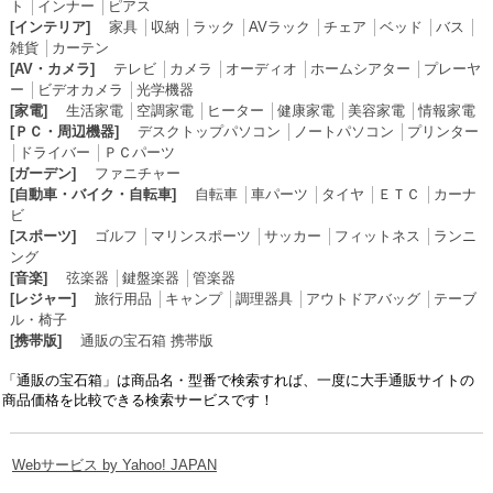
ト
│
インナー
│
ピアス
[インテリア]
家具
│
収納
│
ラック
│
AVラック
│
チェア
│
ベッド
│
バス
│
雑貨
│
カーテン
[AV・カメラ]
テレビ
│
カメラ
│
オーディオ
│
ホームシアター
│
プレーヤ
ー
│
ビデオカメラ
│
光学機器
[家電]
生活家電
│
空調家電
│
ヒーター
│
健康家電
│
美容家電
│
情報家電
[ＰＣ・周辺機器]
デスクトップパソコン
│
ノートパソコン
│
プリンター
│
ドライバー
│
ＰＣパーツ
[ガーデン]
ファニチャー
[自動車・バイク・自転車]
自転車
│
車パーツ
│
タイヤ
│
ＥＴＣ
│
カーナ
ビ
[スポーツ]
ゴルフ
│
マリンスポーツ
│
サッカー
│
フィットネス
│
ランニ
ング
[音楽]
弦楽器
│
鍵盤楽器
│
管楽器
[レジャー]
旅行用品
│
キャンプ
│
調理器具
│
アウトドアバッグ
│
テーブ
ル・椅子
[携帯版]
通販の宝石箱 携帯版
「通販の宝石箱」は商品名・型番で検索すれば、一度に大手通販サイトの
商品価格を比較できる検索サービスです！
Webサービス by Yahoo! JAPAN