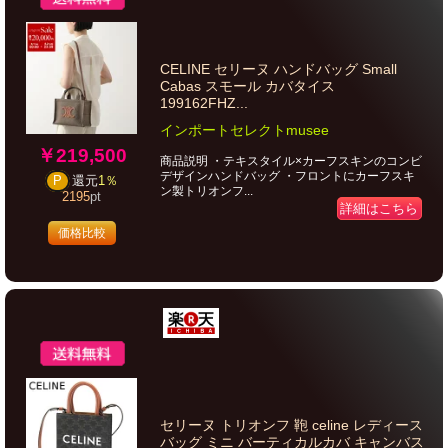
CELINE セリーヌ ハンドバッグ Small
Cabas スモール カバタイス
199162FHZ...
インポートセレクトmusee
￥219,500
商品説明 ・テキスタイル×カーフスキンのコンビ
デザインハンドバッグ ・フロントにカーフスキ
P
還元
1％
ン製トリオンフ...
2195
pt
詳細はこちら
価格比較
セリーヌ トリオンフ 鞄 celine レディース
バッグ ミニ バーティカルカバ キャンバス