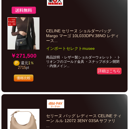
CELINE セリーヌ ショルダーバッグ
Margo マーゴ 10L033DPV.38NO レディ
ース...
インポートセレクトmusee
￥271,500
商品説明 ・レザー製ショルダーウォレット ・ト
リオンフのゴールド金具 ・スナップボタン開閉
P
還元
1％
・内側メイン...
2715
pt
詳細はこちら
価格比較
セリーヌ バッグ レディース CELINE ティ
ーン ルル 12072 3ENY 03SA サファリ
...