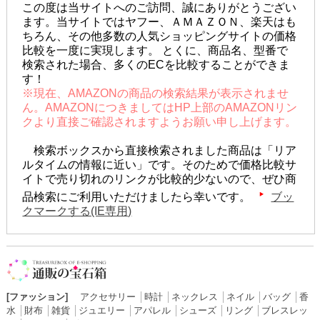
この度は当サイトへのご訪問、誠にありがとうござい
ます。当サイトではヤフー、ＡＭＡＺＯＮ、楽天はも
ちろん、その他多数の人気ショッピングサイトの価格
比較を一度に実現します。 とくに、商品名、型番で
検索された場合、多くのECを比較することができま
す！
※現在、AMAZONの商品の検索結果が表示されませ
ん。AMAZONにつきましてはHP上部のAMAZONリン
クより直接ご確認されますようお願い申し上げます。
検索ボックスから直接検索されました商品は「リア
ルタイムの情報に近い」です。そのためで価格比較サ
イトで売り切れのリンクが比較的少ないので、ぜひ商
品検索にご利用いただけましたら幸いです。
ブッ
クマークする(IE専用)
[ファッション]
アクセサリー
│
時計
│
ネックレス
│
ネイル
│
バッグ
│
香
水
│
財布
│
雑貨
│
ジュエリー
│
アパレル
│
シューズ
│
リング
│
ブレスレッ