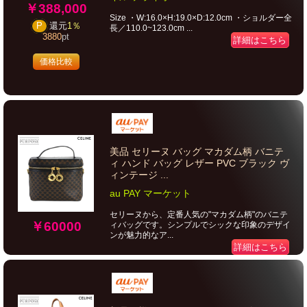
￥388,000
Size ・W:16.0×H:19.0×D:12.0cm ・ショルダー全
P
還元
1％
長／110.0~123.0cm ...
3880
pt
詳細はこちら
価格比較
美品 セリーヌ バッグ マカダム柄 バニテ
ィ ハンド バッグ レザー PVC ブラック ヴ
ィンテージ ...
au PAY マーケット
セリーヌから、定番人気の"マカダム柄"のバニテ
￥60000
ィバッグです。シンプルでシックな印象のデザイ
ンが魅力的なア...
詳細はこちら