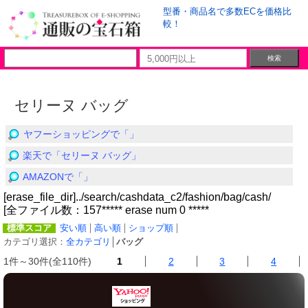
型番・商品名で多数ECを価格比
較！
セリーヌ バッグ
ヤフーショッピングで「」
楽天で「セリーヌ バッグ」
AMAZONで「」
[erase_file_dir]../search/cashdata_c2/fashion/bag/cash/
[全ファイル数：157***** erase num 0 *****
標準スコア
安い順
高い順
ショップ順
カテゴリ選択：
全カテゴリ
│
バッグ
1件～30件(全110件)
1
2
3
4