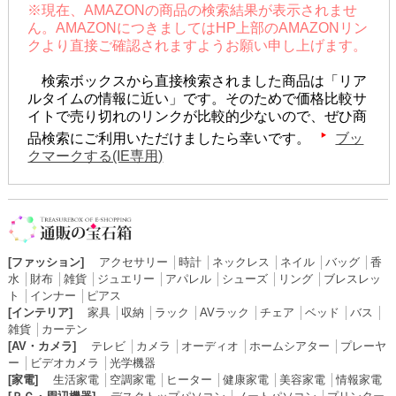
※現在、AMAZONの商品の検索結果が表示されませ
ん。AMAZONにつきましてはHP上部のAMAZONリン
クより直接ご確認されますようお願い申し上げます。
検索ボックスから直接検索されました商品は「リア
ルタイムの情報に近い」です。そのためで価格比較サ
イトで売り切れのリンクが比較的少ないので、ぜひ商
品検索にご利用いただけましたら幸いです。
ブッ
クマークする(IE専用)
[ファッション]
アクセサリー
│
時計
│
ネックレス
│
ネイル
│
バッグ
│
香
水
│
財布
│
雑貨
│
ジュエリー
│
アパレル
│
シューズ
│
リング
│
ブレスレッ
ト
│
インナー
│
ピアス
[インテリア]
家具
│
収納
│
ラック
│
AVラック
│
チェア
│
ベッド
│
バス
│
雑貨
│
カーテン
[AV・カメラ]
テレビ
│
カメラ
│
オーディオ
│
ホームシアター
│
プレーヤ
ー
│
ビデオカメラ
│
光学機器
[家電]
生活家電
│
空調家電
│
ヒーター
│
健康家電
│
美容家電
│
情報家電