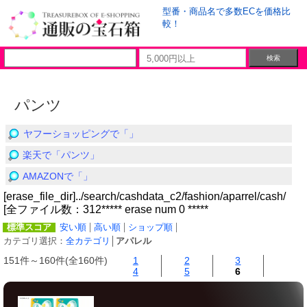
型番・商品名で多数ECを価格比
較！
パンツ
ヤフーショッピングで「」
楽天で「パンツ」
AMAZONで「」
[erase_file_dir]../search/cashdata_c2/fashion/aparrel/cash/
[全ファイル数：312***** erase num 0 *****
標準スコア
安い順
高い順
ショップ順
カテゴリ選択：
全カテゴリ
│
アパレル
151件～160件(全160件)
1
2
3
4
5
6