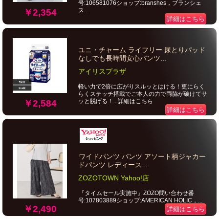
号:106581076ショップ:branshes，ブランシェ
ス...
￥2,354
詳細はこちら
ユニ・チャーム ライフリー 尿とりパッド
なしでも長時間安心パンツ...
アイリスプラザ
軽い力で2倍に広がりスルッとはける！更にらく
らくステッチ搭載でご本人の力で両脇が破けてサ
ッと脱げる！...詳細はこちら
￥2,584
詳細はこちら
ワイドパンツ パンツ アソート柄ジャカー
ドパンツ レディース...
ZOZOTOWN Yahoo!店
『タイムセール実施中』ZOZO問い合わせ番
号:107803889ショップ:AMERICAN HOLIC，...
￥2,490
詳細はこちら