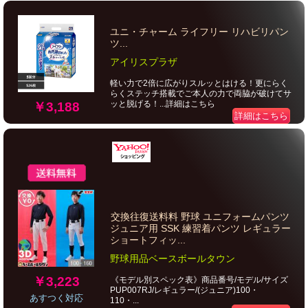
ユニ・チャーム ライフリー リハビリパン
ツ...
アイリスプラザ
軽い力で2倍に広がりスルッとはける！更にらく
らくステッチ搭載でご本人の力で両脇が破けてサ
ッと脱げる！...詳細はこちら
￥3,188
詳細はこちら
交換往復送料料 野球 ユニフォームパンツ
ジュニア用 SSK 練習着パンツ レギュラー
ショートフィッ...
野球用品ベースボールタウン
￥3,223
《モデル別スペック表》商品番号/モデル/サイズ
PUP007RJ/レギュラー/(ジュニア)100・
あすつく対応
110・...