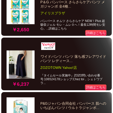
P＆G パンパース さらさらケアパンツ メ
ガジャンボ 全4種...
アイリスプラザ
パンパース オムツ さらさらケア NEW！Plus 超
吸収ジェル モレ・ムレ０へ！最長12時間モレ安
心。...詳細はこちら
￥2,650
詳細はこちら
ワイドパンツ パンツ 落ち感フレアワイド
パンツ レディース...
ZOZOTOWN Yahoo!店
『タイムセール実施中』ZOZO問い合わせ番
号:106524178ショップ:Chez toi，シェトワブ
ラ...
￥6,237
詳細はこちら
P&Gジャパン合同会社 パンパース 肌への
いちばんパンツ / ウルトラジャンボ...