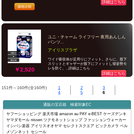
詳細はこちら
価格比較
ユニ・チャーム ライフリー 夜用あんしん
パンツ...
アイリスプラザ
ワイド吸収体が足周りにフィット。さらに、股下
スリットとギャザーが股下にフィットし寝姿勢モ
レを防ぐ。...詳細はこちら
￥2,520
詳細はこちら
151件～160件(全160件)
1
2
3
4
5
6
通販の宝石箱 検索対象EC
ヤフーショッピング 楽天市場 amazon au PAY e-BEST ケーズデンキ
ヤマダモール nissen ツクモネットショップ ファッションウォーカー
イシバシ楽器 アイリスオオヤマ セレクトスクエア ビックカメラ ベル
メゾンネット セシール