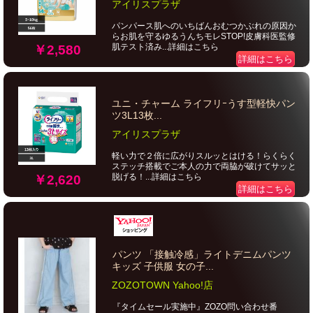
アイリスプラザ
パンパース肌へのいちばんおむつかぶれの原因か
らお肌を守るゆるうんちモレSTOP!皮膚科医監修
肌テスト済み...詳細はこちら
￥2,580
詳細はこちら
ユニ・チャーム ライフリｰうす型軽快パン
ツ3L13枚...
アイリスプラザ
軽い力で２倍に広がりスルッとはける！らくらく
ステッチ搭載でご本人の力で両脇が破けてサッと
脱げる！...詳細はこちら
￥2,620
詳細はこちら
パンツ 「接触冷感」ライトデニムパンツ
キッズ 子供服 女の子...
ZOZOTOWN Yahoo!店
『タイムセール実施中』ZOZO問い合わせ番