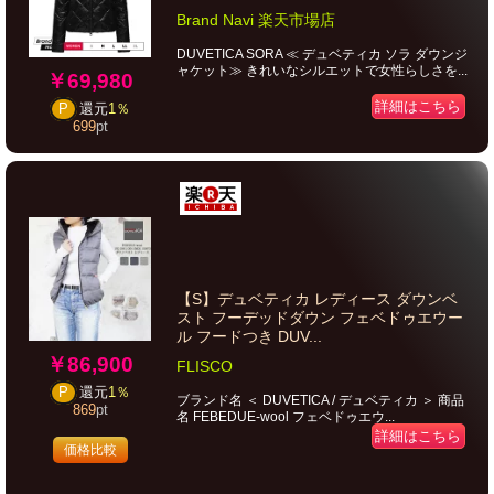
Brand Navi 楽天市場店
DUVETICA SORA ≪ デュベティカ ソラ ダウンジ
ャケット≫ きれいなシルエットで女性らしさを...
￥69,980
詳細はこちら
P
還元
1％
699
pt
【S】デュベティカ レディース ダウンベ
スト フーデッドダウン フェベドゥエウー
ル フードつき DUV...
￥86,900
FLISCO
P
還元
1％
ブランド名 ＜ DUVETICA / デュベティカ ＞ 商品
869
pt
名 FEBEDUE-wool フェベドゥエウ...
詳細はこちら
価格比較