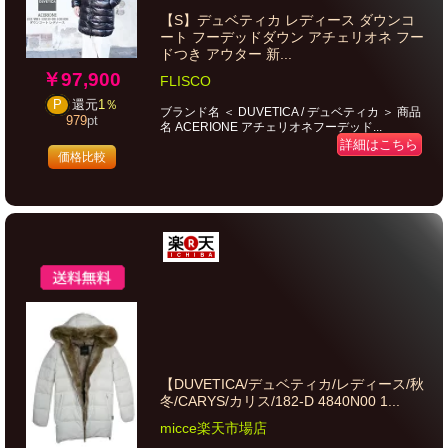
【S】デュベティカ レディース ダウンコ
ート フーデッドダウン アチェリオネ フー
ドつき アウター 新...
￥97,900
FLISCO
P
還元
1％
ブランド名 ＜ DUVETICA / デュベティカ ＞ 商品
979
pt
名 ACERIONE アチェリオネフーデッド...
詳細はこちら
価格比較
【DUVETICA/デュベティカ/レディース/秋
冬/CARYS/カリス/182-D 4840N00 1...
micce楽天市場店