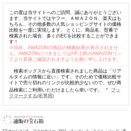
この度は当サイトへのご訪問、誠にありがとうござい
ます。当サイトではヤフー、ＡＭＡＺＯＮ、楽天はも
ちろん、その他多数の人気ショッピングサイトの価格
比較を一度に実現します。 とくに、商品名、型番で
検索された場合、多くのECを比較することができま
す！
※現在、AMAZONの商品の検索結果が表示されませ
ん。AMAZONにつきましてはHP上部のAMAZONリン
クより直接ご確認されますようお願い申し上げます。
検索ボックスから直接検索されました商品は「リア
ルタイムの情報に近い」です。そのためで価格比較サ
イトで売り切れのリンクが比較的少ないので、ぜひ商
品検索にご利用いただけましたら幸いです。
ブッ
クマークする(IE専用)
[ファッション]
アクセサリー
│
時計
│
ネックレス
│
ネイル
│
バッグ
│
香