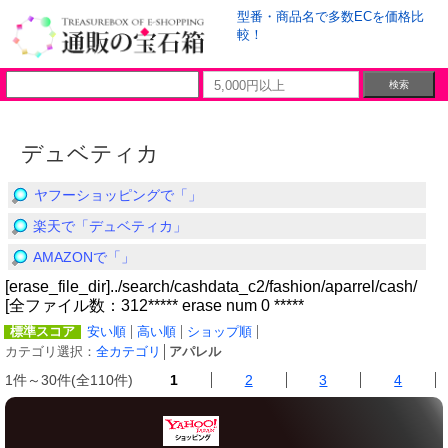
型番・商品名で多数ECを価格比
較！
デュベティカ
ヤフーショッピングで「」
楽天で「デュベティカ」
AMAZONで「」
[erase_file_dir]../search/cashdata_c2/fashion/aparrel/cash/
[全ファイル数：312***** erase num 0 *****
標準スコア
安い順
高い順
ショップ順
カテゴリ選択：
全カテゴリ
│
アパレル
1件～30件(全110件)
1
2
3
4