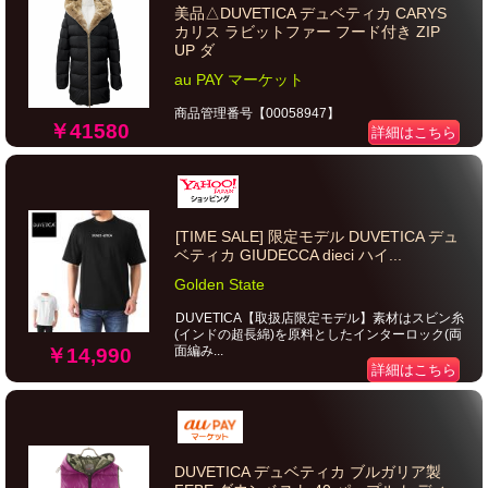
美品△DUVETICA デュベティカ CARYS
カリス ラビットファー フード付き ZIP
UP ダ
au PAY マーケット
商品管理番号【00058947】
￥41580
詳細はこちら
[TIME SALE] 限定モデル DUVETICA デュ
ベティカ GIUDECCA dieci ハイ...
Golden State
DUVETICA【取扱店限定モデル】素材はスビン糸
(インドの超長綿)を原料としたインターロック(両
面編み...
￥14,990
詳細はこちら
DUVETICA デュベティカ ブルガリア製