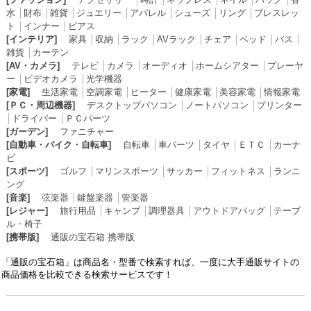
水
│
財布
│
雑貨
│
ジュエリー
│
アパレル
│
シューズ
│
リング
│
ブレスレッ
ト
│
インナー
│
ピアス
[インテリア]
家具
│
収納
│
ラック
│
AVラック
│
チェア
│
ベッド
│
バス
│
雑貨
│
カーテン
[AV・カメラ]
テレビ
│
カメラ
│
オーディオ
│
ホームシアター
│
プレーヤ
ー
│
ビデオカメラ
│
光学機器
[家電]
生活家電
│
空調家電
│
ヒーター
│
健康家電
│
美容家電
│
情報家電
[ＰＣ・周辺機器]
デスクトップパソコン
│
ノートパソコン
│
プリンター
│
ドライバー
│
ＰＣパーツ
[ガーデン]
ファニチャー
[自動車・バイク・自転車]
自転車
│
車パーツ
│
タイヤ
│
ＥＴＣ
│
カーナ
ビ
[スポーツ]
ゴルフ
│
マリンスポーツ
│
サッカー
│
フィットネス
│
ランニ
ング
[音楽]
弦楽器
│
鍵盤楽器
│
管楽器
[レジャー]
旅行用品
│
キャンプ
│
調理器具
│
アウトドアバッグ
│
テーブ
ル・椅子
[携帯版]
通販の宝石箱 携帯版
「通販の宝石箱」は商品名・型番で検索すれば、一度に大手通販サイトの
商品価格を比較できる検索サービスです！