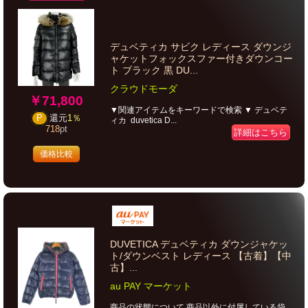
デュベティカ サビク レディース ダウンジ
ャケットフォックスファー付きダウンコー
ト ブラック 黒 DU...
クラウドモーダ
￥71,800
▼関連アイテムをキーワードで検索 ▼ デュベテ
P
還元
1％
ィカ duvetica D...
718
pt
詳細はこちら
価格比較
DUVETICA デュベティカ ダウンジャケッ
ト/ダウンベスト レディース 【古着】【中
古】...
au PAY マーケット
商品の状態について 商品以外に付属している袋