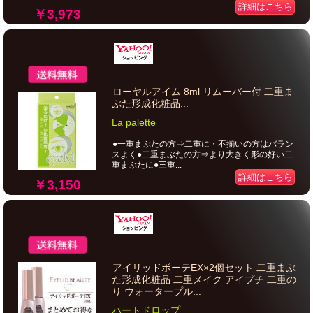
詳細はこちら
￥3,973
ローヤルアイム 8ml リムーバー付 二重ま
ぶた形成化粧品...
La palette
●一重まぶたの方⇒二重に・不揃いの方はバラン
スよく●二重まぶたの方⇒より大きく形の好い二
重まぶたに●三重...
詳細はこちら
￥3,150
アイリッドボーテEX×2個セット 二重まぶ
た形成化粧品 二重メイク アイプチ 二重の
り ウォータープル...
ハートドロップ