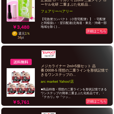
正規品 ローヤルアイム8ml 二重メイク ロ
ーヤル化研 二重まぶた化粧品...
フェアリーぺアリー
【宅急便コンパクト（小型宅配便）】 ・宅配便
と同様扱い ・翌日配達(北海道・東北・沖縄一部
￥3,480
地域を除く) ...
詳細はこちら
P
還元
1％
34
pt
メジカライナー 2ml×5個セット 品
番:D008-5 理想の二重ラインを形状記憶で
きるワンステップの...
arc market Yahoo!店
■商品特徴・理想の二重ラインを形状記憶できる
ワンステップの簡単二重まぶた化粧品です。・
『テカリ』や『ツッ...
￥5,761
詳細はこちら