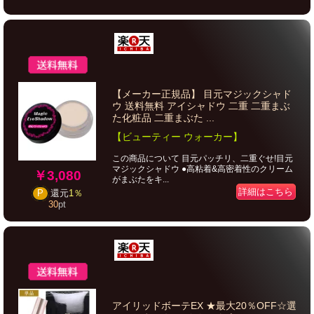
【メーカー正規品】 目元マジックシャド
ウ 送料無料 アイシャドウ 二重 二重まぶ
た化粧品 二重まぶた ...
【ビューティー ウォーカー】
この商品について 目元パッチリ、二重ぐせ!目元
マジックシャドウ ●高粘着&高密着性のクリーム
￥3,080
がまぶたをキ...
詳細はこちら
P
還元
1％
30
pt
アイリッドボーテEX ★最大20％OFF☆選