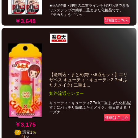
■商品特徴・理想の二重ラインを形状記憶できる
ワンステップの簡単二重まぶた化粧品です。・
『テカリ』や『ツッ...
￥3,648
詳細はこちら
【送料込・まとめ買い×6点セット】エリ
ザベス キューティ・キューティZ 7ml ふ
たえメイク( 二重ま...
姫路流通センター
キューティ・キューティZ 7ml(二重まぶた化粧品)
すぐにパッチリ簡単ふたえメイク、毎日使えるリ
ーズナ...
詳細はこちら
￥3,175
P
還元
1％
31
pt