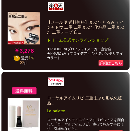
【メール便 送料無料】まぶた たるみ アイ
シャドウ 二重 二重まぶた化粧品 二重まぶ
た 二重テープ 自...
ドリーム公式オンラインショップ
★PROIDEA(プロイデア) メーカー直営店
￥3,278
★PROIDEA（プロイデア） ひとみバッチリアイ
カラード...
P
還元
1％
32
pt
詳細はこちら
ローヤルアイムリピ 二重まぶた形成化粧
品...
La palette
ローヤルアイムモイスチュアにリピジュアを配合
した「ローヤルアイムリピ」塗って乾かす事によ
り、引締めながら...