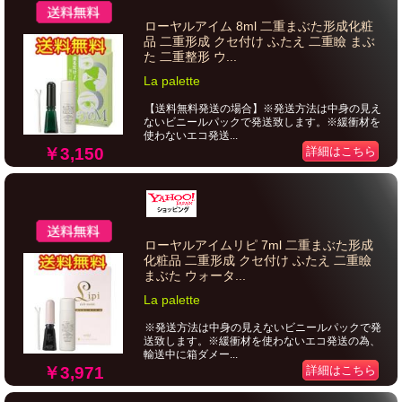
ローヤルアイム 8ml 二重まぶた形成化粧
品 二重形成 クセ付け ふたえ 二重瞼 まぶ
た 二重整形 ウ...
La palette
【送料無料発送の場合】※発送方法は中身の見え
ないビニールパックで発送致します。※緩衝材を
使わないエコ発送...
￥3,150
詳細はこちら
ローヤルアイムリピ 7ml 二重まぶた形成
化粧品 二重形成 クセ付け ふたえ 二重瞼
まぶた ウォータ...
La palette
※発送方法は中身の見えないビニールパックで発
送致します。※緩衝材を使わないエコ発送の為、
輸送中に箱ダメー...
￥3,971
詳細はこちら