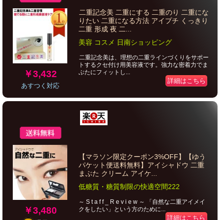
二重記念美 二重にする 二重のり 二重にな
りたい 二重になる方法 アイプチ くっきり
二重 形成 夜 二...
美容 コスメ 日南ショッピング
二重記念美は、理想の二重ラインづくりをサポー
トするクセ付け用美容液です。強力な密着力でま
￥3,432
ぶたにフィットし...
詳細はこちら
あすつく対応
【マラソン限定クーポン3%OFF】【ゆう
パケット便送料無料】アイシャドウ 二重
まぶた クリーム アイケ...
低糖質・糖質制限の快適空間222
～ S t a f f _ R e v i e w ～ 「自然な二重アイメイ
￥3,480
クをしたい」という方のために...
詳細はこちら