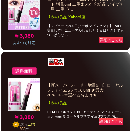
ード 増量6ml 二重まぶた 化粧品 アイプチ
一重 二重 ウ...
りかの良品 Yahoo!店
【レビューで300円クーポンプレゼント】150％
増量してリニューアルしました！まばたきしても
￥3,080
つっぱらない...
詳細はこちら
あすつく対応
【新スーパーハード・増量6ml】ローヤル
プチアイムSプラス 6ml ★最大
20％OFF☆選べるおまけ★...
りかの良品
ITEM INFORMATION - アイテムインフォメーシ
￥3,080
ョン 商品名 ローヤルプチアイムSプラス 内...
詳細はこちら
P
還元
10％
308
pt