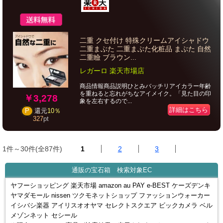
二重 クセ付け 特殊クリームアイシャドウ
二重まぶた 二重まぶた化粧品 まぶた 自然
二重瞼 ブラウン...
レガーロ 楽天市場店
商品情報商品説明ひとみバッチリアイカラー年齢
を重ねると忘れがちなアイメイク。「見た目の印
￥3,278
象を左右するので...
詳細はこちら
P
還元
10％
327
pt
1件～30件(全87件)
1
2
3
通販の宝石箱 検索対象EC
ヤフーショッピング 楽天市場 amazon au PAY e-BEST ケーズデンキ
ヤマダモール nissen ツクモネットショップ ファッションウォーカー
イシバシ楽器 アイリスオオヤマ セレクトスクエア ビックカメラ ベル
メゾンネット セシール