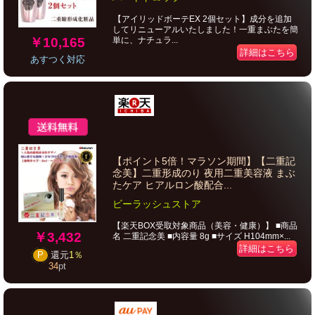
【アイリッドボーテEX 2個セット】成分を追加
してリニューアルいたしました！一重まぶたを簡
￥10,165
単に、ナチュラ...
詳細はこちら
あすつく対応
【ポイント5倍！マラソン期間】【二重記
念美】二重形成のり 夜用二重美容液 まぶ
たケア ヒアルロン酸配合...
ビーラッシュストア
【楽天BOX受取対象商品（美容・健康）】 ■商品
￥3,432
名 二重記念美 ■内容量 8g ■サイズ H104mm×...
詳細はこちら
P
還元
1％
34
pt