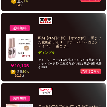
P
還元
1％
34
pt
即納【365日出荷】【オマケ付】二重まぶ
た化粧品 アイリッドボーテEX×2個セット
アイプチ 二重まぶ...
ディンプル
アイリッドボーテEX単品はこちら！ 商品名 アイ
リッドボーテEX 二重瞼形成化粧品 商品特徴 成分
￥10,165
を追加...
詳細はこちら
P
還元
10％
1016
pt
ローヤルプチアイムSプラス 新スーパーハ