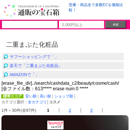
型番・商品名で多数ECを価格比
較！
二重まぶた化粧品
ヤフーショッピングで「」
楽天で「二重まぶた化粧品」
AMAZONで「」
[erase_file_dir]../search/cashdata_c2/beauty/cosme/cash/
[全ファイル数：613***** erase num 0 *****
標準スコア
安い順
高い順
ショップ順
カテゴリ選択：
全カテゴリ
│
コスメ
1件～30件(全87件)
1
2
3