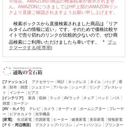
※現在、AMAZONの商品の検索結果が表示されませ
ん。AMAZONにつきましてはHP上部のAMAZONリン
クより直接ご確認されますようお願い申し上げます。
検索ボックスから直接検索されました商品は「リア
ルタイムの情報に近い」です。そのためで価格比較サ
イトで売り切れのリンクが比較的少ないので、ぜひ商
品検索にご利用いただけましたら幸いです。
ブッ
クマークする(IE専用)
[ファッション]
アクセサリー
│
時計
│
ネックレス
│
ネイル
│
バッグ
│
香
水
│
財布
│
雑貨
│
ジュエリー
│
アパレル
│
シューズ
│
リング
│
ブレスレッ
ト
│
インナー
│
ピアス
[インテリア]
家具
│
収納
│
ラック
│
AVラック
│
チェア
│
ベッド
│
バス
│
雑貨
│
カーテン
[AV・カメラ]
テレビ
│
カメラ
│
オーディオ
│
ホームシアター
│
プレーヤ
ー
│
ビデオカメラ
│
光学機器
[家電]
生活家電
│
空調家電
│
ヒーター
│
健康家電
│
美容家電
│
情報家電
[ＰＣ・周辺機器]
デスクトップパソコン
│
ノートパソコン
│
プリンター