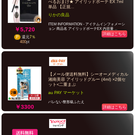
べるおまけ★ アイリッドボーテ EX 7ml
単品 【正規...
りかの良品
ITEM INFORMATION - アイテムインフォメーシ
￥5,720
ョン 商品名 アイリッドボーテEX 内容量 ...
詳細はこちら
P
還元
7％
400
pt
【メール便送料無料】シーオーメディカル
湘南美容 アイリッドグルー (4ml) ×2個セ
ット<二重まぶ
au PAY マーケット
バレない整形級ふたえ
￥3300
詳細はこちら