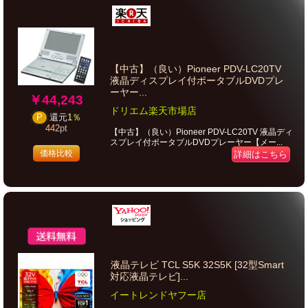
【中古】（良い）Pioneer PDV-LC20TV
液晶ディスプレイ付ポータブルDVDプレ
ーヤー...
￥44,243
ドリエム楽天市場店
P
還元
1％
442
pt
【中古】（良い）Pioneer PDV-LC20TV 液晶ディ
スプレイ付ポータブルDVDプレーヤー【メー...
価格比較
詳細はこちら
液晶テレビ TCL S5K 32S5K [32型Smart
対応液晶テレビ]...
イートレンドヤフー店