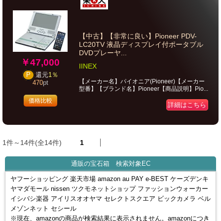
【中古】【非常に良い】Pioneer PDV-
LC20TV 液晶ディスプレイ付ポータブル
DVDプレーヤ...
￥47,000
IINEX
P
還元
1％
【メーカー名】パイオニア(Pioneer)【メーカー
470
pt
型番】【ブランド名】Pioneer【商品説明】Pio...
価格比較
詳細はこちら
1件～14件(全14件)
1
通販の宝石箱 検索対象EC
ヤフーショッピング 楽天市場 amazon au PAY e-BEST ケーズデンキ
ヤマダモール nissen ツクモネットショップ ファッションウォーカー
イシバシ楽器 アイリスオオヤマ セレクトスクエア ビックカメラ ベル
メゾンネット セシール
※現在、amazonの商品が検索結果に表示されません。amazonにつき