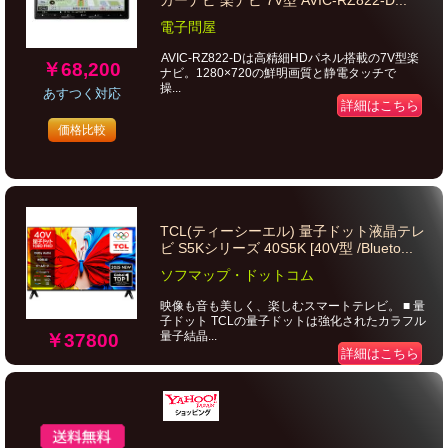
カーナビ 楽ナビ 7V型 AVIC-RZ822-D...
電子問屋
AVIC-RZ822-Dは高精細HDパネル搭載の7V型楽
￥68,200
ナビ。1280×720の鮮明画質と静電タッチで
操...
あすつく対応
詳細はこちら
価格比較
TCL(ティーシーエル) 量子ドット液晶テレ
ビ S5Kシリーズ 40S5K [40V型 /Blueto...
ソフマップ・ドットコム
映像も音も美しく、楽しむスマートテレビ。 ■ 量
子ドット TCLの量子ドットは強化されたカラフル
量子結晶...
￥37800
詳細はこちら