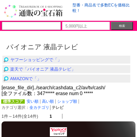
型番・商品名で多数ECを価格比
較！
パイオニア 液晶テレビ
ヤフーショッピングで「」
楽天で「パイオニア 液晶テレビ」
AMAZONで「」
[erase_file_dir]../search/cashdata_c2/av/tv/cash/
[全ファイル数：347***** erase num 0 *****
標準スコア
安い順
高い順
ショップ順
カテゴリ選択：
全カテゴリ
│
テレビ
1件～14件(全14件)
1