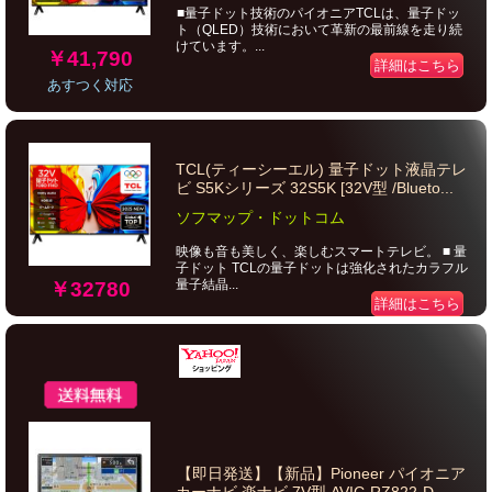
■量子ドット技術のパイオニアTCLは、量子ドッ
ト（QLED）技術において革新の最前線を走り続
けています。...
￥41,790
詳細はこちら
あすつく対応
TCL(ティーシーエル) 量子ドット液晶テレ
ビ S5Kシリーズ 32S5K [32V型 /Blueto...
ソフマップ・ドットコム
映像も音も美しく、楽しむスマートテレビ。 ■ 量
子ドット TCLの量子ドットは強化されたカラフル
量子結晶...
￥32780
詳細はこちら
【即日発送】【新品】Pioneer パイオニア