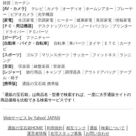
雑貨
│
カーテン
[AV・カメラ]
テレビ
│
カメラ
│
オーディオ
│
ホームシアター
│
プレーヤ
ー
│
ビデオカメラ
│
光学機器
[家電]
生活家電
│
空調家電
│
ヒーター
│
健康家電
│
美容家電
│
情報家電
[ＰＣ・周辺機器]
デスクトップパソコン
│
ノートパソコン
│
プリンター
│
ドライバー
│
ＰＣパーツ
[ガーデン]
ファニチャー
[自動車・バイク・自転車]
自転車
│
車パーツ
│
タイヤ
│
ＥＴＣ
│
カーナ
ビ
[スポーツ]
ゴルフ
│
マリンスポーツ
│
サッカー
│
フィットネス
│
ランニ
ング
[音楽]
弦楽器
│
鍵盤楽器
│
管楽器
[レジャー]
旅行用品
│
キャンプ
│
調理器具
│
アウトドアバッグ
│
テーブ
ル・椅子
[携帯版]
通販の宝石箱 携帯版
「通販の宝石箱」は商品名・型番で検索すれば、一度に大手通販サイトの
商品価格を比較できる検索サービスです！
Webサービス by Yahoo! JAPAN
通販の宝石箱HOME
│
利用規約
│
相互リンク
│
通販
│
検索について
│
運営者情報
│
在宅スタッフ募集
│
お問い合わせ