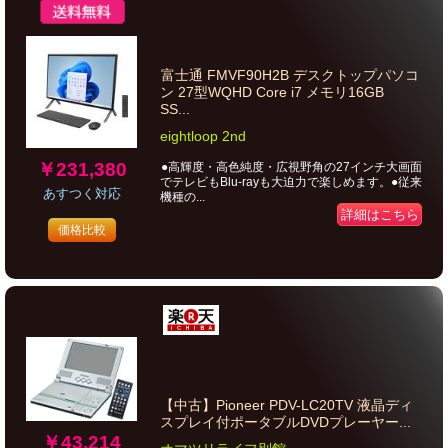
富士通 FMVF90H2B デスクトップパソコ
ン 27型WQHD Core i7 メモリ16GB
SS...
eightloop 2nd
￥231,380
●高輝度・高色純度・広視野角の27インチ大画面
でテレビもBlu-rayも大迫力で楽しめます。●従来
あすつく対応
機種の...
詳細はこちら
価格比較
【中古】Pioneer PDV-LC20TV 液晶ディ
スプレイ付ポータブルDVDプレーヤー...
￥43,214