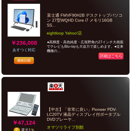
富士通 FMVF90H2B デスクトップパソコ
ン 27型WQHD Core i7 メモリ16GB
SS...
eightloop Yahoo!店
￥236,008
●高輝度・高色純度・広視野角の27インチ大画面
でテレビもBlu-rayも大迫力で楽しめます。●従来
あすつく対応
機種の...
詳細はこちら
価格比較
【中古】「非常に良い」Pioneer PDV-
LC20TV 液晶ディスプレイ付ポータブル
DVDプレーヤ...
￥47,124
オマツリライフ別館
P
還元
1％