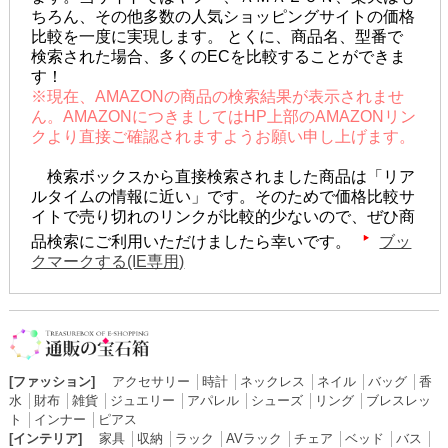
ちろん、その他多数の人気ショッピングサイトの価格
比較を一度に実現します。 とくに、商品名、型番で
検索された場合、多くのECを比較することができま
す！
※現在、AMAZONの商品の検索結果が表示されませ
ん。AMAZONにつきましてはHP上部のAMAZONリン
クより直接ご確認されますようお願い申し上げます。
検索ボックスから直接検索されました商品は「リア
ルタイムの情報に近い」です。そのためで価格比較サ
イトで売り切れのリンクが比較的少ないので、ぜひ商
品検索にご利用いただけましたら幸いです。
ブッ
クマークする(IE専用)
[ファッション]
アクセサリー
│
時計
│
ネックレス
│
ネイル
│
バッグ
│
香
水
│
財布
│
雑貨
│
ジュエリー
│
アパレル
│
シューズ
│
リング
│
ブレスレッ
ト
│
インナー
│
ピアス
[インテリア]
家具
│
収納
│
ラック
│
AVラック
│
チェア
│
ベッド
│
バス
│