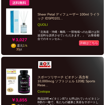
Sheer Petal ディフューザー 100ml ライラ
ック IDSP0101...
QUOLI
「北海道・沖縄・離島・一部地域へのお届けは別
途送料を請求させていただきます。」「お客様都
￥3,027
合でのキャンセル...
詳細はこちら
P
還元
1％
30
pt
スポーツリサーチ ビオチン 高含有
10,000mcg ソフトジェル 120粒 Sports
Rese...
Costopa
商品説明 ●ビタミンB7とも呼ばれていたビタミン
￥3,855
B群の一種で、私たちの健康と美容をサポートし