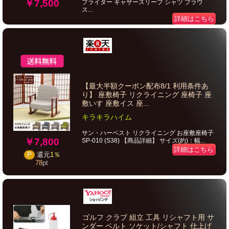
￥7,500
プライター ギャザースリーブ シャツ ブラウ
ス...
詳細はこちら
【最大半額クーポン配布8/1 利用条件あ
り】 座敷椅子 リクライニング 座椅子 座
敷いす 座敷イス 座...
キラキラハイム
サン・ハーベスト リクライニング お座敷座椅子
￥7,800
SP-010 (S38) 【商品詳細】 サイズ(約)：幅...
詳細はこちら
P
還元
1％
78
pt
ゴルフ クラブ 組立 工具 リシャフト用 サ
ンダー ベルト ソケット/シャフト 仕上げ