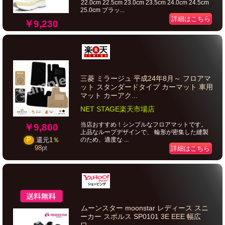
22.0cm 22.5cm 23.0cm 23.5cm 24.0cm 24.5cm
25.0cm ブラッ...
詳細はこちら
￥9,230
三菱 ミラージュ 平成24年8月～ フロアマ
ット スタンダードタイプ カーマット 車用
マット カーアク...
NET STAGE楽天市場店
当店おすすめ！シンプルなフロアマットです。
￥9,800
上品なループデザインで、 輪形が密集した縫製
のため、適度な ...
P
還元
1％
98
pt
詳細はこちら
ムーンスター moonstar レディース スニ
ーカー スポルス SP0101 3E EEE 幅広