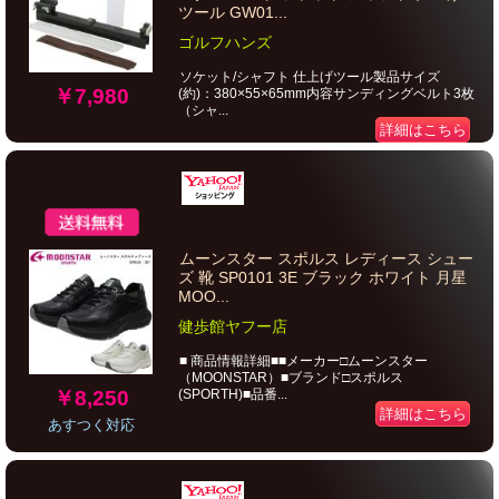
ツール GW01...
ゴルフハンズ
ソケット/シャフト 仕上げツール製品サイズ
￥7,980
(約)：380×55×65mm内容サンディングベルト3枚
（シャ...
詳細はこちら
ムーンスター スポルス レディース シュー
ズ 靴 SP0101 3E ブラック ホワイト 月星
MOO...
健歩館ヤフー店
■ 商品情報詳細■■メーカー□ムーンスター
（MOONSTAR）■ブランド□スポルス
￥8,250
(SPORTH)■品番...
詳細はこちら
あすつく対応