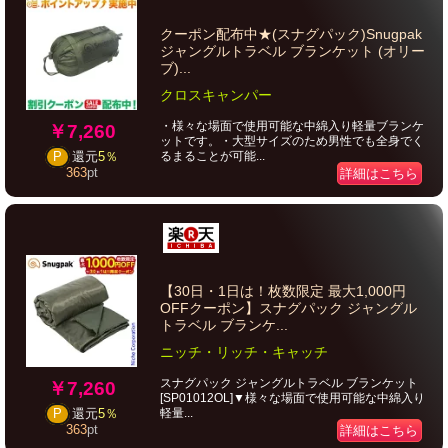
クーポン配布中★(スナグパック)Snugpak
ジャングルトラベル ブランケット (オリー
ブ)...
クロスキャンパー
・様々な場面で使用可能な中綿入り軽量ブランケ
￥7,260
ットです。・大型サイズのため男性でも全身でく
るまることが可能...
P
還元
5％
363
pt
詳細はこちら
【30日・1日は！枚数限定 最大1,000円
OFFクーポン】スナグパック ジャングル
トラベル ブランケ...
ニッチ・リッチ・キャッチ
スナグパック ジャングルトラベル ブランケット
￥7,260
[SP01012OL]▼様々な場面で使用可能な中綿入り
軽量...
P
還元
5％
363
pt
詳細はこちら