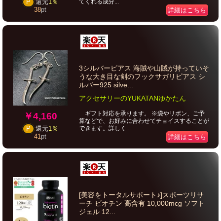
てくれる成分...
P
還元
1％
38
pt
詳細はこちら
3シルバーピアス 海賊や山賊が持っていそ
うな大き目な剣のフックサガリピアス シ
ルバー925 silve...
アクセサリーのYUKATANゆかたん
ギフト対応を承ります。 ※袋やリボン、ご予
￥4,160
算などで、お好みに合わせてチョイスすることが
できます。詳しく...
P
還元
1％
41
pt
詳細はこちら
[美容をトータルサポート♪]スポーツリサ
ーチ ビオチン 高含有 10,000mcg ソフト
ジェル 12...