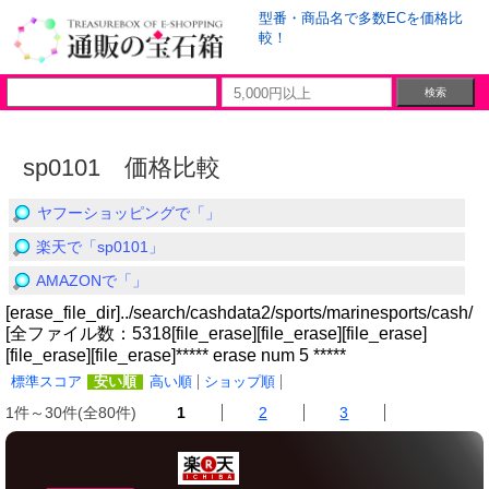
型番・商品名で多数ECを価格比
較！
sp0101 価格比較
ヤフーショッピングで「」
楽天で「sp0101」
AMAZONで「」
[erase_file_dir]../search/cashdata2/sports/marinesports/cash/
[全ファイル数：5318[file_erase][file_erase][file_erase]
[file_erase][file_erase]***** erase num 5 *****
標準スコア
安い順
高い順
ショップ順
1件～30件(全80件)
1
2
3