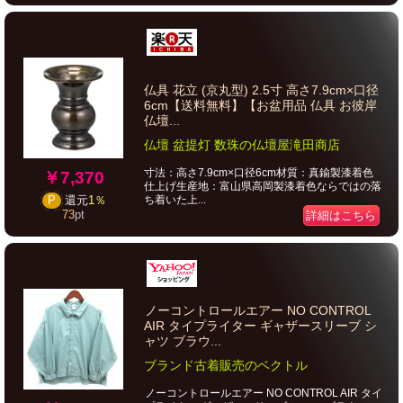
仏具 花立 (京丸型) 2.5寸 高さ7.9cm×口径
6cm【送料無料】【お盆用品 仏具 お彼岸
仏壇...
仏壇 盆提灯 数珠の仏壇屋滝田商店
寸法：高さ7.9cm×口径6cm材質：真鍮製漆着色
￥7,370
仕上げ生産地：富山県高岡製漆着色ならではの落
ち着いた上...
P
還元
1％
73
pt
詳細はこちら
ノーコントロールエアー NO CONTROL
AIR タイプライター ギャザースリーブ シ
ャツ ブラウ...
ブランド古着販売のベクトル
ノーコントロールエアー NO CONTROL AIR タイ