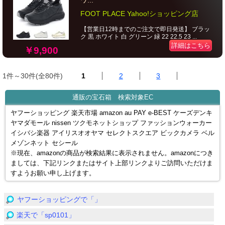
ワ...
FOOT PLACE Yahoo!ショッピング店
【営業日12時までのご注文で即日発送】 ブラッ
ク 黒 ホワイト 白 グリーン 緑 22 22.5 23 ...
詳細はこちら
￥9,900
1件～30件(全80件)
1
2
3
通販の宝石箱 検索対象EC
ヤフーショッピング 楽天市場 amazon au PAY e-BEST ケーズデンキ
ヤマダモール nissen ツクモネットショップ ファッションウォーカー
イシバシ楽器 アイリスオオヤマ セレクトスクエア ビックカメラ ベル
メゾンネット セシール
※現在、amazonの商品が検索結果に表示されません。amazonにつき
ましては、下記リンクまたはサイト上部リンクよりご訪問いただけま
すようお願い申し上げます。
ヤフーショッピングで「」
楽天で「sp0101」