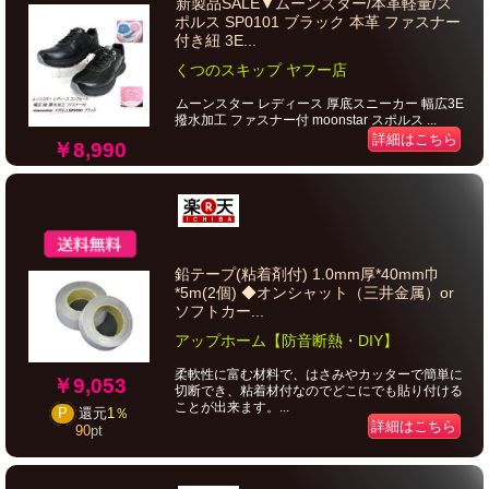
新製品SALE▼ムーンスター/本革軽量/ス
ポルス SP0101 ブラック 本革 ファスナー
付き紐 3E...
くつのスキップ ヤフー店
ムーンスター レディース 厚底スニーカー 幅広3E
撥水加工 ファスナー付 moonstar スポルス ...
詳細はこちら
￥8,990
鉛テープ(粘着剤付) 1.0mm厚*40mm巾
*5m(2個) ◆オンシャット（三井金属）or
ソフトカー...
アップホーム【防音断熱・DIY】
柔軟性に富む材料で、はさみやカッターで簡単に
￥9,053
切断でき、粘着材付なのでどこにでも貼り付ける
ことが出来ます。...
P
還元
1％
詳細はこちら
90
pt