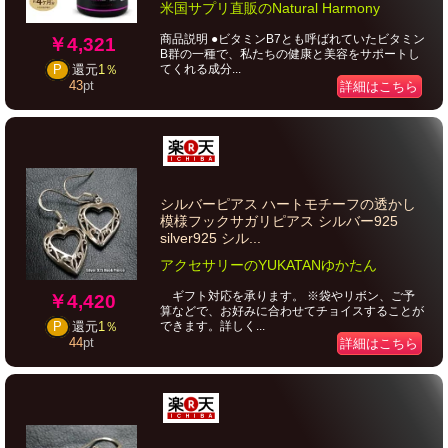
米国サプリ直販のNatural Harmony
商品説明 ●ビタミンB7とも呼ばれていたビタミン
￥4,321
B群の一種で、私たちの健康と美容をサポートし
てくれる成分...
P
還元
1％
43
pt
詳細はこちら
シルバーピアス ハートモチーフの透かし
模様フックサガリピアス シルバー925
silver925 シル...
アクセサリーのYUKATANゆかたん
ギフト対応を承ります。 ※袋やリボン、ご予
￥4,420
算などで、お好みに合わせてチョイスすることが
できます。詳しく...
P
還元
1％
44
pt
詳細はこちら