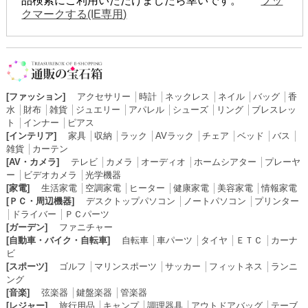
品検索にご利用いただけましたら幸いです。
ブッ
クマークする(IE専用)
[ファッション]
アクセサリー
│
時計
│
ネックレス
│
ネイル
│
バッグ
│
香
水
│
財布
│
雑貨
│
ジュエリー
│
アパレル
│
シューズ
│
リング
│
ブレスレッ
ト
│
インナー
│
ピアス
[インテリア]
家具
│
収納
│
ラック
│
AVラック
│
チェア
│
ベッド
│
バス
│
雑貨
│
カーテン
[AV・カメラ]
テレビ
│
カメラ
│
オーディオ
│
ホームシアター
│
プレーヤ
ー
│
ビデオカメラ
│
光学機器
[家電]
生活家電
│
空調家電
│
ヒーター
│
健康家電
│
美容家電
│
情報家電
[ＰＣ・周辺機器]
デスクトップパソコン
│
ノートパソコン
│
プリンター
│
ドライバー
│
ＰＣパーツ
[ガーデン]
ファニチャー
[自動車・バイク・自転車]
自転車
│
車パーツ
│
タイヤ
│
ＥＴＣ
│
カーナ
ビ
[スポーツ]
ゴルフ
│
マリンスポーツ
│
サッカー
│
フィットネス
│
ランニ
ング
[音楽]
弦楽器
│
鍵盤楽器
│
管楽器
[レジャー]
旅行用品
│
キャンプ
│
調理器具
│
アウトドアバッグ
│
テーブ