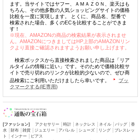
ます。当サイトではヤフー、ＡＭＡＺＯＮ、楽天はも
ちろん、その他多数の人気ショッピングサイトの価格
比較を一度に実現します。 とくに、商品名、型番で
検索された場合、多くのECを比較することができま
す！
※現在、AMAZONの商品の検索結果が表示されませ
ん。AMAZONにつきましてはHP上部のAMAZONリン
クより直接ご確認されますようお願い申し上げます。
検索ボックスから直接検索されました商品は「リア
ルタイムの情報に近い」です。そのためで価格比較サ
イトで売り切れのリンクが比較的少ないので、ぜひ商
品検索にご利用いただけましたら幸いです。
ブッ
クマークする(IE専用)
[ファッション]
アクセサリー
│
時計
│
ネックレス
│
ネイル
│
バッグ
│
香
水
│
財布
│
雑貨
│
ジュエリー
│
アパレル
│
シューズ
│
リング
│
ブレスレッ
ト
│
インナー
│
ピアス