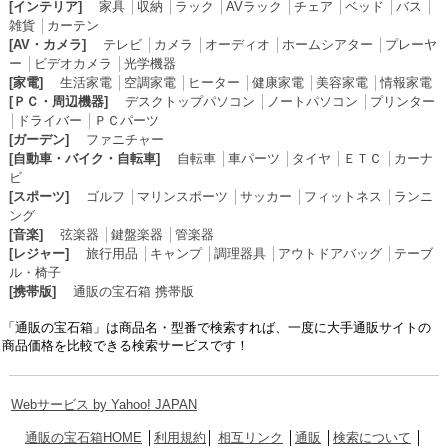
[インテリア]
家具
│
収納
│
ラック
│
AVラック
│
チェア
│
ベッド
│
バス
│
雑貨
│
カーテン
[AV・カメラ]
テレビ
│
カメラ
│
オーディオ
│
ホームシアター
│
プレーヤ
ー
│
ビデオカメラ
│
光学機器
[家電]
生活家電
│
空調家電
│
ヒーター
│
健康家電
│
美容家電
│
情報家電
[ＰＣ・周辺機器]
デスクトップパソコン
│
ノートパソコン
│
プリンター
│
ドライバー
│
ＰＣパーツ
[ガーデン]
ファニチャー
[自動車・バイク・自転車]
自転車
│
車パーツ
│
タイヤ
│
ＥＴＣ
│
カーナ
ビ
[スポーツ]
ゴルフ
│
マリンスポーツ
│
サッカー
│
フィットネス
│
ランニ
ング
[音楽]
弦楽器
│
鍵盤楽器
│
管楽器
[レジャー]
旅行用品
│
キャンプ
│
調理器具
│
アウトドアバッグ
│
テーブ
ル・椅子
[携帯版]
通販の宝石箱 携帯版
「通販の宝石箱」は商品名・型番で検索すれば、一度に大手通販サイトの
商品価格を比較できる検索サービスです！
Webサービス by Yahoo! JAPAN
通販の宝石箱HOME
│
利用規約
│
相互リンク
│
通販
│
検索について
│