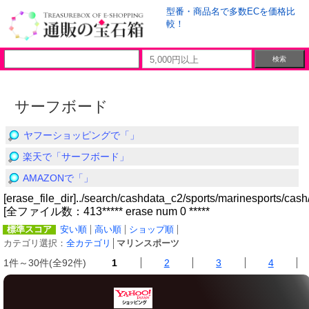
型番・商品名で多数ECを価格比
較！
サーフボード
ヤフーショッピングで「」
楽天で「サーフボード」
AMAZONで「」
[erase_file_dir]../search/cashdata_c2/sports/marinesports/cash
[全ファイル数：413***** erase num 0 *****
標準スコア
安い順
高い順
ショップ順
カテゴリ選択：
全カテゴリ
│
マリンスポーツ
1件～30件(全92件)
1
2
3
4