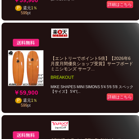
￥59,900
詳細はこちら
P
還元
1％
599
pt
【エントリーでポイント5倍】【2026年6
月度月間優良ショップ受賞】サーフボード
ミニシモンズ サーフ...
BREAKOUT
MIKE SHAPES MINI SIMONS 5'4 5'6 5'8 スペック
【サイズ】 5'4"(...
￥59,900
詳細はこちら
P
還元
1％
599
pt