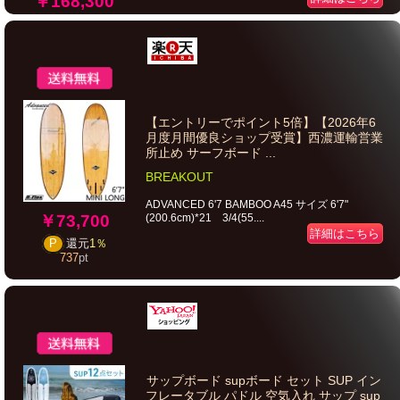
￥168,300
【エントリーでポイント5倍】【2026年6
月度月間優良ショップ受賞】西濃運輸営業
所止め サーフボード ...
BREAKOUT
ADVANCED 6'7 BAMBOO A45 サイズ 6'7"
(200.6cm)*21 3/4(55....
￥73,700
詳細はこちら
P
還元
1％
737
pt
サップボード supボード セット SUP イン
フレータブル パドル 空気入れ サップ sup