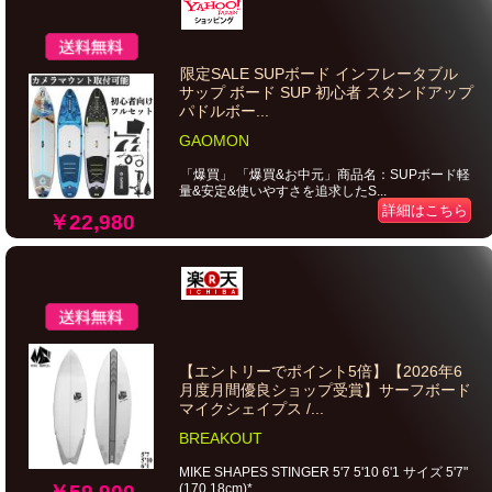
限定SALE SUPボード インフレータブル
サップ ボード SUP 初心者 スタンドアップ
パドルボー...
GAOMON
「爆買」 「爆買&お中元」商品名：SUPボード軽
量&安定&使いやすさを追求したS...
詳細はこちら
￥22,980
【エントリーでポイント5倍】【2026年6
月度月間優良ショップ受賞】サーフボード
マイクシェイプス /...
BREAKOUT
MIKE SHAPES STINGER 5'7 5'10 6'1 サイズ 5'7"
(170.18cm)*...