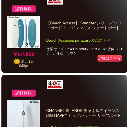
【Beach Access】 Standardシリーズ ソフ
トボード ミッドレングス ショートボード
...
Beach Access&nanazero公式ストア
仕様 サイズ：6'4"(193cm) x 21" x 2 3/4" (約41.7L)
テール形状：ラウン...
￥64,800
詳細はこちら
P
還元
1％
648
pt
CHANNEL ISLANDS チャネルアイランズ
BIG HAPPY ビックハッピー サーフボード
...