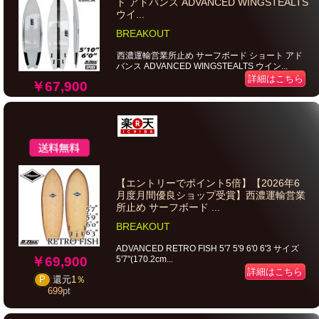
ト アドバンス ADVANCED WINGSTEALTS
ウイ...
BREAKOUT
西濃運輸営業所止め サーフボード ショート アド
バンス ADVANCED WINGSTEALTS ウイン...
詳細はこちら
￥67,900
【エントリーでポイント5倍】【2026年6
月度月間優良ショップ受賞】西濃運輸営業
所止め サーフボード ...
BREAKOUT
ADVANCED RETRO FISH 5'7 5'9 6'0 6'3 サイズ
5'7"(170.2cm...
￥69,900
詳細はこちら
P
還元
1％
699
pt