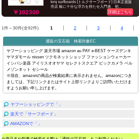
torq surfboards [トルクサーフボード] 日本正規販
売店 板に十分な浮力を持たせ入門者、初...
￥102300
詳細はこちら
1件～30件(全92件)
1
2
3
4
通販の宝石箱 検索対象EC
ヤフーショッピング 楽天市場 amazon au PAY e-BEST ケーズデンキ
ヤマダモール nissen ツクモネットショップ ファッションウォーカー
イシバシ楽器 アイリスオオヤマ セレクトスクエア ビックカメラ ベル
メゾンネット セシール
※現在、amazonの商品が検索結果に表示されません。amazonにつき
ましては、下記リンクまたはサイト上部リンクよりご訪問いただけま
すようお願い申し上げます。
ヤフーショッピングで「」
楽天で「サーフボード」
AMAZONで「」
※商品名や型番で検索する際は「通販の宝石箱」をご利用ください。