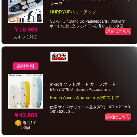
サーフ...
HURRYUPハリーアップ
SUPとは「Stand Up Paddleboard」の略称で、
ボードの上に立ってパドルを漕ぐことで水面...
￥18,980
詳細はこちら
あすつく対応
m-soft ソフトボード サーフボード
6'0"/7'0"/8'0" Beach Access m-...
Beach Access&nanazero公式ストア
仕様 サイズ/ボリューム/重さ(6'0")：6'0" x 21" x 3
1/8" / 52L / 3....
￥43,800
詳細はこちら
P
還元
1％
438
pt