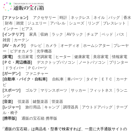
[ファッション]
アクセサリー
│
時計
│
ネックレス
│
ネイル
│
バッグ
│
香水
│
財布
│
雑貨
│
ジュエリー
│
アパレル
│
シューズ
│
リング
│
ブレスレット
│
インナー
│
ピアス
[インテリア]
家具
│
収納
│
ラック
│
AVラック
│
チェア
│
ベッド
│
バス
│
雑貨
│
カーテン
[AV・カメラ]
テレビ
│
カメラ
│
オーディオ
│
ホームシアター
│
プレーヤ
ー
│
ビデオカメラ
│
光学機器
[家電]
生活家電
│
空調家電
│
ヒーター
│
健康家電
│
美容家電
│
情報家電
[ＰＣ・周辺機器]
デスクトップパソコン
│
ノートパソコン
│
プリンター
│
ドライバー
│
ＰＣパーツ
[ガーデン]
ファニチャー
[自動車・バイク・自転車]
自転車
│
車パーツ
│
タイヤ
│
ＥＴＣ
│
カーナ
ビ
[スポーツ]
ゴルフ
│
マリンスポーツ
│
サッカー
│
フィットネス
│
ランニ
ング
[音楽]
弦楽器
│
鍵盤楽器
│
管楽器
[レジャー]
旅行用品
│
キャンプ
│
調理器具
│
アウトドアバッグ
│
テーブ
ル・椅子
[携帯版]
通販の宝石箱 携帯版
「通販の宝石箱」は商品名・型番で検索すれば、一度に大手通販サイトの