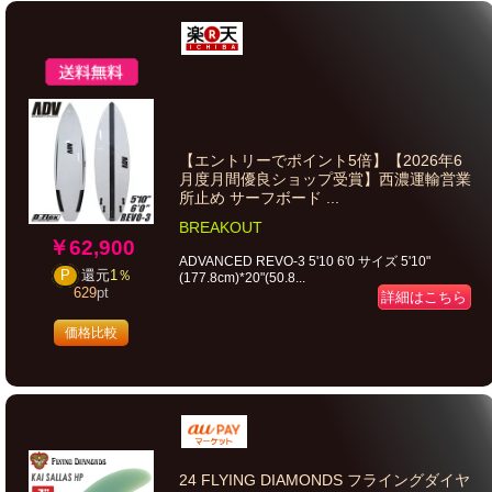
【エントリーでポイント5倍】【2026年6
月度月間優良ショップ受賞】西濃運輸営業
所止め サーフボード ...
BREAKOUT
￥62,900
ADVANCED REVO-3 5'10 6'0 サイズ 5'10"
P
還元
1％
(177.8cm)*20"(50.8...
629
pt
詳細はこちら
価格比較
24 FLYING DIAMONDS フライングダイヤ