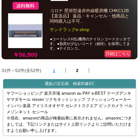
コロナ 壁掛型遠赤外線暖房機 CHKC12B
【直送品】 返品・キャンセル・他商品と
同時購入は不可...
サンドラッグe-shop
●コードレス刈払機用のナイロンコードカッタで
す。●負荷が少ないコード（細径）を採用してま
す。●ナイロンコ...
￥56,900
詳細はこちら
31件～52件(全52件)
1
2
通販の宝石箱 検索対象EC
ヤフーショッピング 楽天市場 amazon au PAY e-BEST ケーズデンキ
ヤマダモール nissen ツクモネットショップ ファッションウォーカー
イシバシ楽器 アイリスオオヤマ セレクトスクエア ビックカメラ ベル
メゾンネット セシール
※現在、amazonの商品が検索結果に表示されません。amazonにつき
ましては、下記リンクまたはサイト上部リンクよりご訪問いただけま
すようお願い申し上げます。