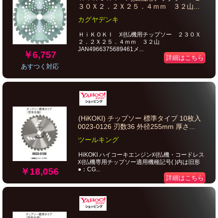
３０Ｘ２．２Ｘ２５．４ｍｍ ３２山...
カグヤデンキ
ＨｉＫＯＫＩ 刈払機用チップソー ２３０Ｘ
２．２Ｘ２５．４ｍｍ ３２山
JAN4966375689461メ...
￥6,757
詳細はこちら
あすつく対応
(HiKOKI) チップソー 標準タイプ 10枚入
0023-0126 刃数36 外径255mm 厚さ...
ツールキング
HiKOKI ハイコーキエンジン刈払機・コードレス
刈払機専用チップソー適用機種記号( )内は旧形
●：CG...
￥18,056
詳細はこちら