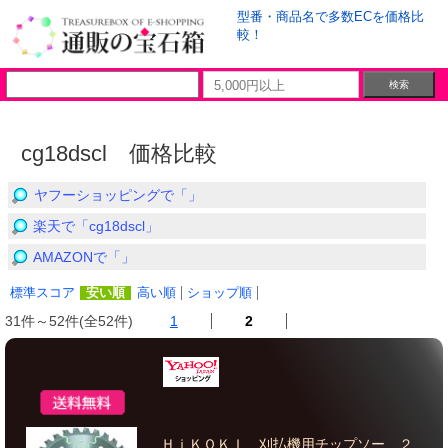
型番・商品名で多数ECを価格比
較！
cg18dscl 価格比較
ヤフーショッピングで「」
楽天で「cg18dscl」
AMAZONで「」
標準スコア
安い順
高い順
ショップ順
31件～52件(全52件)
1
2
ＨｉＫＯＫＩ 刈払機用チップソー ２