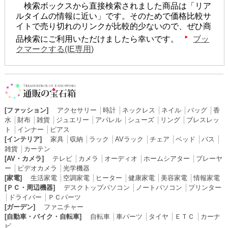
検索ボックスから直接検索されました商品は「リア
ルタイムの情報に近い」です。そのためで価格比較サ
イトで売り切れのリンクが比較的少ないので、ぜひ商
品検索にご利用いただけましたら幸いです。
ブッ
クマークする(IE専用)
[ファッション]
アクセサリー
│
時計
│
ネックレス
│
ネイル
│
バッグ
│
香
水
│
財布
│
雑貨
│
ジュエリー
│
アパレル
│
シューズ
│
リング
│
ブレスレッ
ト
│
インナー
│
ピアス
[インテリア]
家具
│
収納
│
ラック
│
AVラック
│
チェア
│
ベッド
│
バス
│
雑貨
│
カーテン
[AV・カメラ]
テレビ
│
カメラ
│
オーディオ
│
ホームシアター
│
プレーヤ
ー
│
ビデオカメラ
│
光学機器
[家電]
生活家電
│
空調家電
│
ヒーター
│
健康家電
│
美容家電
│
情報家電
[ＰＣ・周辺機器]
デスクトップパソコン
│
ノートパソコン
│
プリンター
│
ドライバー
│
ＰＣパーツ
[ガーデン]
ファニチャー
[自動車・バイク・自転車]
自転車
│
車パーツ
│
タイヤ
│
ＥＴＣ
│
カーナ
ビ