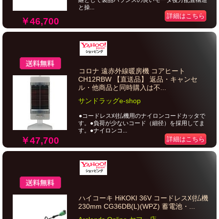
継として製品バランスの良いモータ後方配置構造
と操...
詳細はこちら
￥46,700
コロナ 遠赤外線暖房機 コアヒート
CH12RBW 【直送品】 返品・キャンセ
ル・他商品と同時購入は不...
サンドラッグe-shop
●コードレス刈払機用のナイロンコードカッタで
す。●負荷が少ないコード（細径）を採用してま
す。●ナイロンコ...
￥47,700
詳細はこちら
ハイコーキ HiKOKI 36V コードレス刈払機
230mm CG36DB(L)(WPZ) 蓄電池・...