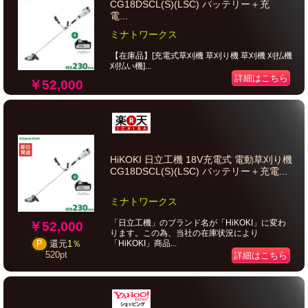
CG18DSCL(S)(LSC) バッテリー＋充
電...
ミナトワークス
【在庫品】[充電式草刈機 草刈り機 草刈機 刈払機
刈払い機]...
詳細はこちら
￥52,000
HiKOKI 日立工機 18V充電式 電動草刈り機
CG18DSCL(S)(LSC) バッテリー＋充電...
ミナトワークス
「日立工機」のブランド名が「HiKOKI」に変わ
￥52,000
ります。この為、当社の在庫状況により
「HiKOKI」商品...
P
還元
1％
520
pt
詳細はこちら