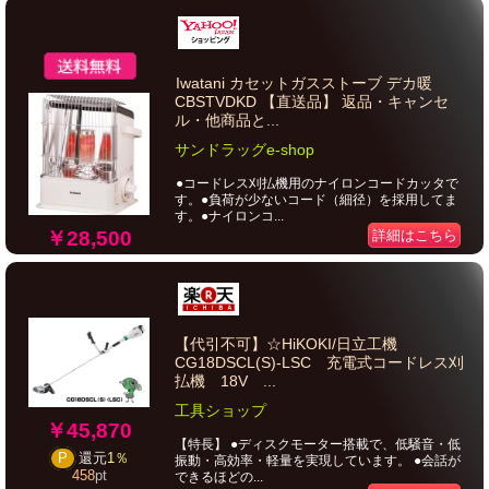
Iwatani カセットガスストーブ デカ暖
CBSTVDKD 【直送品】 返品・キャンセ
ル・他商品と...
サンドラッグe-shop
●コードレス刈払機用のナイロンコードカッタで
す。●負荷が少ないコード（細径）を採用してま
す。●ナイロンコ...
￥28,500
詳細はこちら
【代引不可】☆HiKOKI/日立工機
CG18DSCL(S)-LSC 充電式コードレス刈
払機 18V ...
工具ショップ
￥45,870
【特長】 ●ディスクモーター搭載で、低騒音・低
P
還元
1％
振動・高効率・軽量を実現しています。 ●会話が
458
pt
できるほどの...