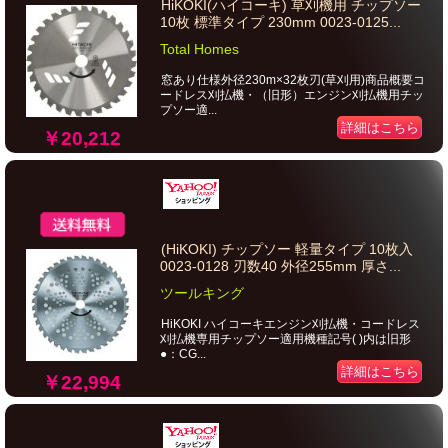
HiKOKI(ハイコーキ) 草刈機用 チップソー
10枚 標準タイプ 230mm 0023-0125...
Total Homes
窓あり仕様外径230m×32枚刃(草刈用)商品概要コ
ードレス刈払機・（旧形）エンジン刈払機用チッ
プソー適...
詳細はこちら
￥20,212
(HiKOKI) チップソー 軽量タイプ 10枚入
0023-0128 刃数40 外径255mm 厚さ...
ツールキング
HiKOKI ハイコーキエンジン刈払機・コードレス
刈払機専用チップソー適用機種記号( )内は旧形
●：CG...
詳細はこちら
￥22,994