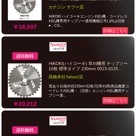
カナジン ヤフー店
HiKOKI ハイコーキエンジン刈払機・コードレス
刈払機専用チップソー適用機種記号( )内は旧形
●：CG...
￥18,597
詳細はこちら
HiKOKI(ハイコーキ) 草刈機用 チップソー
10枚 標準タイプ 230mm 0023-0125...
高橋本社Yahoo!店
窓あり仕様外径230m×32枚刃(草刈用)商品概要コ
ードレス刈払機・（旧形）エンジン刈払機用チッ
プソー適...
詳細はこちら
￥20,212