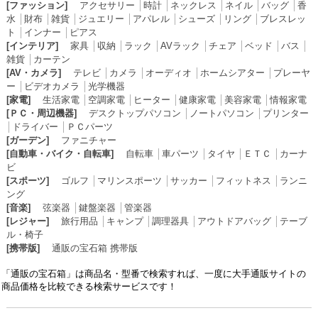
[ファッション]
アクセサリー
│
時計
│
ネックレス
│
ネイル
│
バッグ
│
香
水
│
財布
│
雑貨
│
ジュエリー
│
アパレル
│
シューズ
│
リング
│
ブレスレッ
ト
│
インナー
│
ピアス
[インテリア]
家具
│
収納
│
ラック
│
AVラック
│
チェア
│
ベッド
│
バス
│
雑貨
│
カーテン
[AV・カメラ]
テレビ
│
カメラ
│
オーディオ
│
ホームシアター
│
プレーヤ
ー
│
ビデオカメラ
│
光学機器
[家電]
生活家電
│
空調家電
│
ヒーター
│
健康家電
│
美容家電
│
情報家電
[ＰＣ・周辺機器]
デスクトップパソコン
│
ノートパソコン
│
プリンター
│
ドライバー
│
ＰＣパーツ
[ガーデン]
ファニチャー
[自動車・バイク・自転車]
自転車
│
車パーツ
│
タイヤ
│
ＥＴＣ
│
カーナ
ビ
[スポーツ]
ゴルフ
│
マリンスポーツ
│
サッカー
│
フィットネス
│
ランニ
ング
[音楽]
弦楽器
│
鍵盤楽器
│
管楽器
[レジャー]
旅行用品
│
キャンプ
│
調理器具
│
アウトドアバッグ
│
テーブ
ル・椅子
[携帯版]
通販の宝石箱 携帯版
「通販の宝石箱」は商品名・型番で検索すれば、一度に大手通販サイトの
商品価格を比較できる検索サービスです！