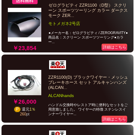
ゼログラビティ ZZR1100（D型） スクリ
ーン スポーツツーリング カラー ダークス
モーク ZER...
モトメガネ2号店
●メーカー名：ゼログラビティ / ZEROGRAVITY●
商品名：スクリーン スポーツツーリング●カラ
ー...
￥23,854
詳細はこちら
ZZR1100(D) ブラックワイヤー・メッシュ
ブレーキホース セット アルキャンハンズ
(ALCAN...
ALCANhands
￥26,000
ハンドル交換時やレストア時に便利なセットをご
P
還元
1％
用意致しました。 ワイヤーの特徴 ステンレスイ
ンナーワイヤー...
260
pt
詳細はこちら