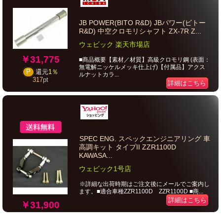
JB POWER(BITO R&D) JBパワー(ビトー
R&D) 中空クロモリシャフト ZX-7R Z...
ウェビック 楽天市場店
￥31,775
■商品概要【素材／材質】高級クロモリ鋼 (表面：
無電解ニッケルメッキ仕上げ)【付属品】アクス
P
還元
1％
ルナットカラ...
317
pt
詳細はこちら
SPEC ENG. スペックエンジニアリング 車
高調キット タイプII ZZR1100D
KAWASA...
ウェビック1号店
※詳細な出荷時期はご注文後にメールでご案内し
ます。■適合車種ZZR1100D ZZR1100D ■商...
詳細はこちら
￥31,900