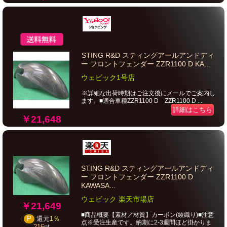
STING R&D スティングアールアンドディ
ー フロントフェンダー ZZR1100 D KA...
ウェビック1号店
※詳細な出荷時期はご注文後にメールでご案内し
ます。■適合車種ZZR1100 D ZZR1100 D ...
詳細はこちら
￥21,648
STING R&D スティングアールアンドディ
ー フロントフェンダー ZZR1100 D
KAWASA...
ウェビック 楽天市場店
￥21,649
■商品概要【素材／材質】カーボン(綾織り)■注意
P
還元
1％
点※受注生産です。納期に2-3週間ほど掛かりま
216
pt