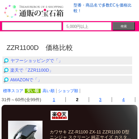
型番・商品名で多数ECを価格比
較！
ZZR1100D 価格比較
ヤフーショッピングで「」
楽天で「ZZR1100D」
AMAZONで「」
標準スコア
安い順
高い順
ショップ順
31件～60件(全99件)
1
2
3
4
カワサキ ZZ-R1100 ZX-11 ZZR1100 D型
ニンジャ スクリーン 純正サイズ カスタ...