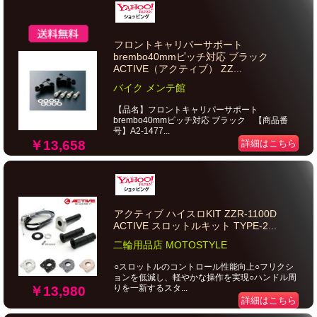
フロントキャリパーサポート
brembo40mmピッチ対応 ブラック
ACTIVE（アクティブ） ZZ...
バイク メンテ館
【品名】フロントキャリパーサポート
brembo40mmピッチ対応 ブラック 【商品番
号】A2-1477...
￥13,658
詳細はこちら
アクティブ ハイスロKIT ZZR-1100D
ACTIVE スロットルキット TYPE-2...
二輪用品店 MOTOSTYLE
○スロットルのコントロール性能向上○フリクシ
ョンを低減し、軽やかな操作を実現○ハンドル周
りを一新するスタ...
￥13,980
詳細はこちら