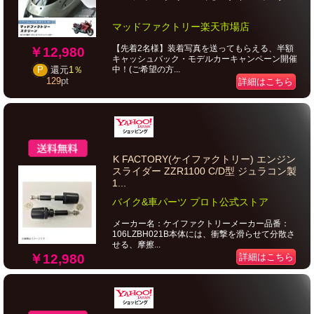
マッドファクトリー楽天市場店
【先着2名様】装着写真を送ってもらえる、半額
￥12,980
キャッシュバック・モデルカーキャンペーン開催
中！(ご希望の方...
P
還元
1％
129
pt
詳細はこちら
K FACTORY(ケイファクトリー) エンジン
スライダー ZZR1100 C/D型 ジュラコン製
1...
バイク&車パーツ プロト公式ストア
メーカー名：ケイファクトリーメーカー品番：
106LZBH021B本体には、衝撃を滑らせて分散さ
せる、摩擦...
￥12,980
詳細はこちら