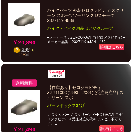
バイクパーツ 外装ゼログラビティ スクリ
ーン スポーツツーリング Dスモーク
2327119 4538...
バイク・バイク用品はとやグループ
■メーカー名：ZEROGRAVITY(ゼログラビティ) ■
￥20,890
メーカー品番：2327119 ■JAN：453...
詳細はこちら
P
還元
1％
208
pt
【在庫あり】ゼログラビティ
ZZR1100D(1993～2001) (受注発注品) ス
クリーン スポ...
パーツボックス3号店
カスタム パーツ スクリーン ZERO GRAVITY ゼ
ログラビティ※受注発注の為キャンセル不可で
す。...
￥21,490
詳細はこちら