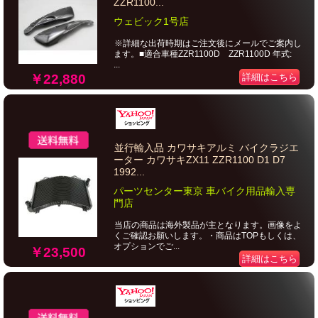
ZZR1100...
ウェビック1号店
※詳細な出荷時期はご注文後にメールでご案内し
ます。■適合車種ZZR1100D ZZR1100D 年式:
...
￥22,880
詳細はこちら
並行輸入品 カワサキアルミ バイクラジエ
ーター カワサキZX11 ZZR1100 D1 D7
1992...
パーツセンター東京 車バイク用品輸入専
門店
当店の商品は海外製品が主となります。画像をよ
くご確認お願いします。・商品はTOPもしくは、
オプションでご...
￥23,500
詳細はこちら