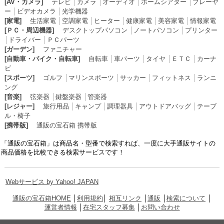
[AV・カメラ]
テレビ
│
カメラ
│
オーディオ
│
ホームシアター
│
プレーヤ
ー
│
ビデオカメラ
│
光学機器
[家電]
生活家電
│
空調家電
│
ヒーター
│
健康家電
│
美容家電
│
情報家電
[ＰＣ・周辺機器]
デスクトップパソコン
│
ノートパソコン
│
プリンター
│
ドライバー
│
ＰＣパーツ
[ガーデン]
ファニチャー
[自動車・バイク・自転車]
自転車
│
車パーツ
│
タイヤ
│
ＥＴＣ
│
カーナ
ビ
[スポーツ]
ゴルフ
│
マリンスポーツ
│
サッカー
│
フィットネス
│
ランニ
ング
[音楽]
弦楽器
│
鍵盤楽器
│
管楽器
[レジャー]
旅行用品
│
キャンプ
│
調理器具
│
アウトドアバッグ
│
テーブ
ル・椅子
[携帯版]
通販の宝石箱 携帯版
「通販の宝石箱」は商品名・型番で検索すれば、一度に大手通販サイトの
商品価格を比較できる検索サービスです！
Webサービス by Yahoo! JAPAN
通販の宝石箱HOME
│
利用規約
│
相互リンク
│
通販
│
検索について
│
運営者情報
│
在宅スタッフ募集
│
お問い合わせ