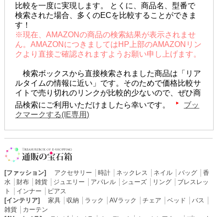
比較を一度に実現します。 とくに、商品名、型番で
検索された場合、多くのECを比較することができま
す！
※現在、AMAZONの商品の検索結果が表示されませ
ん。AMAZONにつきましてはHP上部のAMAZONリン
クより直接ご確認されますようお願い申し上げます。
検索ボックスから直接検索されました商品は「リア
ルタイムの情報に近い」です。そのためで価格比較サ
イトで売り切れのリンクが比較的少ないので、ぜひ商
品検索にご利用いただけましたら幸いです。
ブッ
クマークする(IE専用)
[ファッション]
アクセサリー
│
時計
│
ネックレス
│
ネイル
│
バッグ
│
香
水
│
財布
│
雑貨
│
ジュエリー
│
アパレル
│
シューズ
│
リング
│
ブレスレッ
ト
│
インナー
│
ピアス
[インテリア]
家具
│
収納
│
ラック
│
AVラック
│
チェア
│
ベッド
│
バス
│
雑貨
│
カーテン