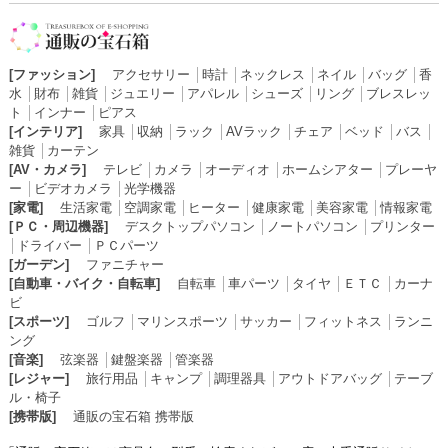
[ファッション]
アクセサリー
│
時計
│
ネックレス
│
ネイル
│
バッグ
│
香
水
│
財布
│
雑貨
│
ジュエリー
│
アパレル
│
シューズ
│
リング
│
ブレスレッ
ト
│
インナー
│
ピアス
[インテリア]
家具
│
収納
│
ラック
│
AVラック
│
チェア
│
ベッド
│
バス
│
雑貨
│
カーテン
[AV・カメラ]
テレビ
│
カメラ
│
オーディオ
│
ホームシアター
│
プレーヤ
ー
│
ビデオカメラ
│
光学機器
[家電]
生活家電
│
空調家電
│
ヒーター
│
健康家電
│
美容家電
│
情報家電
[ＰＣ・周辺機器]
デスクトップパソコン
│
ノートパソコン
│
プリンター
│
ドライバー
│
ＰＣパーツ
[ガーデン]
ファニチャー
[自動車・バイク・自転車]
自転車
│
車パーツ
│
タイヤ
│
ＥＴＣ
│
カーナ
ビ
[スポーツ]
ゴルフ
│
マリンスポーツ
│
サッカー
│
フィットネス
│
ランニ
ング
[音楽]
弦楽器
│
鍵盤楽器
│
管楽器
[レジャー]
旅行用品
│
キャンプ
│
調理器具
│
アウトドアバッグ
│
テーブ
ル・椅子
[携帯版]
通販の宝石箱 携帯版