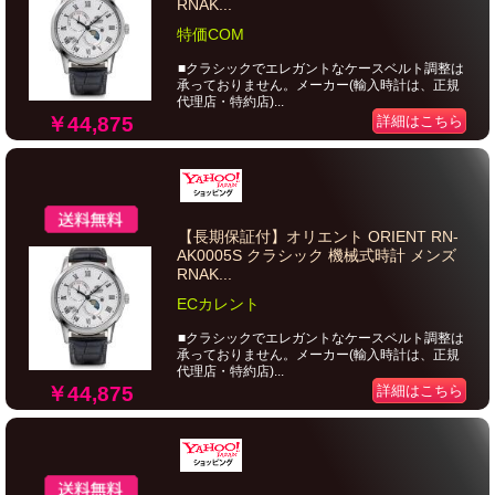
RNAK...
特価COM
■クラシックでエレガントなケースベルト調整は
承っておりません。メーカー(輸入時計は、正規
代理店・特約店)...
￥44,875
詳細はこちら
【長期保証付】オリエント ORIENT RN-
AK0005S クラシック 機械式時計 メンズ
RNAK...
ECカレント
■クラシックでエレガントなケースベルト調整は
承っておりません。メーカー(輸入時計は、正規
代理店・特約店)...
￥44,875
詳細はこちら