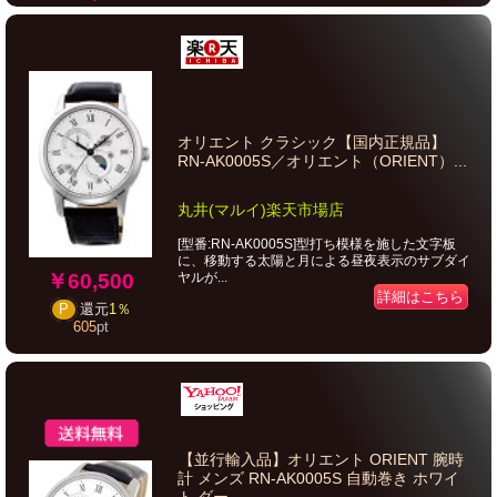
オリエント クラシック【国内正規品】
RN-AK0005S／オリエント（ORIENT）...
丸井(マルイ)楽天市場店
[型番:RN-AK0005S]型打ち模様を施した文字板
に、移動する太陽と月による昼夜表示のサブダイ
ヤルが...
￥60,500
詳細はこちら
P
還元
1％
605
pt
【並行輸入品】オリエント ORIENT 腕時
計 メンズ RN-AK0005S 自動巻き ホワイ