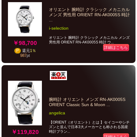
オリエント 腕時計 クラシック メカニカル
メンズ 男性用 ORIENT RN-AK0005S 時計
...
i-selection
オリエント 腕時計 クラシック メカニカル メンズ
￥98,700
男性用 ORIENT RN-AK0005S 時計 ウ...
詳細はこちら
P
還元
1％
987
pt
腕時計 オリエント メンズ RN-AK0005S
ORIENT Classic Sun & Moon ...
angelica
【ORIENT（オリエント）とは 】セイコーやシチ
ズンと並んで日本3大メーカーとも称される国産
￥119,820
時計ブラン...
詳細はこちら