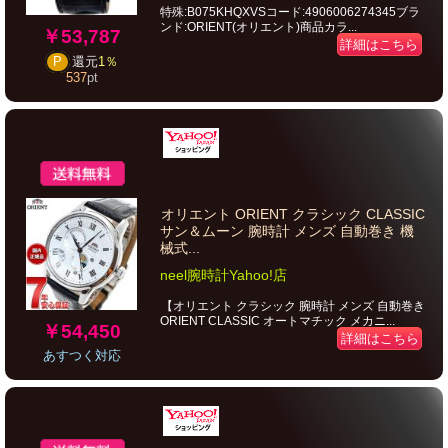
特殊:B075KHQXVSコード:4906006274345ブラ
ンド:ORIENT(オリエント)商品カラ...
￥53,787
詳細はこちら
P
還元
1％
537
pt
オリエント ORIENT クラシック CLASSIC
サン＆ムーン 腕時計 メンズ 自動巻き 機
械式...
neel腕時計Yahoo!店
【オリエント クラシック 腕時計 メンズ 自動巻き
ORIENT CLASSIC オートマチック メカニ...
￥54,450
詳細はこちら
あすつく対応