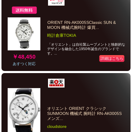
ORIENT RN-AK0005SClassic SUN &
MOON 機械式腕時計 爆買...
時計倉庫TOKIA
「オリエント」は自社製ムーブメントと独創的な
デザインを融合した1950年誕生のブランドで
す。...
￥48,450
詳細はこちら
あすつく対応
オリエント ORIENT クラシック
SUNMOON 機械式 腕時計 RN-AK0005S
メンズ...
cloudstore