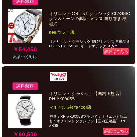
オリエント ORIENT クラシック CLASSIC
サン＆ムーン 腕時計 メンズ 自動巻き 機
械式...
neelヤフー店
【オリエント クラシック 腕時計 メンズ 自動巻き
ORIENT CLASSIC オートマチック メカニ...
￥54,450
詳細はこちら
あすつく対応
オリエント クラシック【国内正規品】
RN-AK0005S...
マルイ(丸井)Yahoo!店
型番：RN-AK0005Sブランド：オリエント商品
名：オリエント クラシック【国内正規品】RN-
AK00...
詳細はこちら
￥60,500