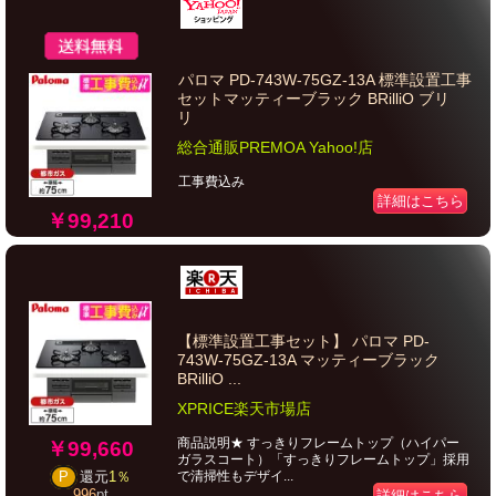
パロマ PD-743W-75GZ-13A 標準設置工事
セットマッティーブラック BRilliO ブリ
リ
総合通販PREMOA Yahoo!店
工事費込み
詳細はこちら
￥99,210
【標準設置工事セット】 パロマ PD-
743W-75GZ-13A マッティーブラック
BRilliO ...
XPRICE楽天市場店
商品説明★ すっきりフレームトップ（ハイパー
￥99,660
ガラスコート）「すっきりフレームトップ」採用
で清掃性もデザイ...
P
還元
1％
996
pt
詳細はこちら