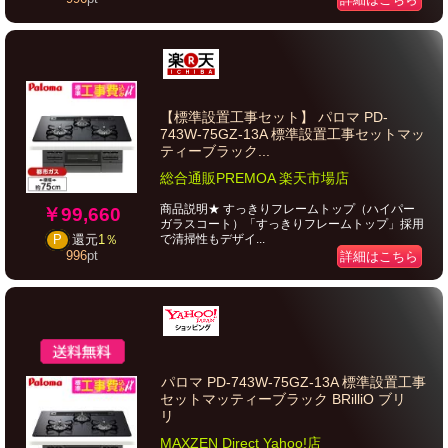
【標準設置工事セット】 パロマ PD-
743W-75GZ-13A 標準設置工事セットマッ
ティーブラック...
総合通販PREMOA 楽天市場店
商品説明★ すっきりフレームトップ（ハイパー
￥99,660
ガラスコート）「すっきりフレームトップ」採用
で清掃性もデザイ...
P
還元
1％
996
pt
詳細はこちら
パロマ PD-743W-75GZ-13A 標準設置工事
セットマッティーブラック BRilliO ブリ
リ
MAXZEN Direct Yahoo!店