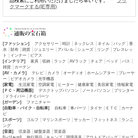
品検索にご利用いただけましたら幸いです。
ブッ
クマークする(IE専用)
[ファッション]
アクセサリー
│
時計
│
ネックレス
│
ネイル
│
バッグ
│
香
水
│
財布
│
雑貨
│
ジュエリー
│
アパレル
│
シューズ
│
リング
│
ブレスレッ
ト
│
インナー
│
ピアス
[インテリア]
家具
│
収納
│
ラック
│
AVラック
│
チェア
│
ベッド
│
バス
│
雑貨
│
カーテン
[AV・カメラ]
テレビ
│
カメラ
│
オーディオ
│
ホームシアター
│
プレーヤ
ー
│
ビデオカメラ
│
光学機器
[家電]
生活家電
│
空調家電
│
ヒーター
│
健康家電
│
美容家電
│
情報家電
[ＰＣ・周辺機器]
デスクトップパソコン
│
ノートパソコン
│
プリンター
│
ドライバー
│
ＰＣパーツ
[ガーデン]
ファニチャー
[自動車・バイク・自転車]
自転車
│
車パーツ
│
タイヤ
│
ＥＴＣ
│
カーナ
ビ
[スポーツ]
ゴルフ
│
マリンスポーツ
│
サッカー
│
フィットネス
│
ランニ
ング
[音楽]
弦楽器
│
鍵盤楽器
│
管楽器
[レジャー]
旅行用品
│
キャンプ
│
調理器具
│
アウトドアバッグ
│
テーブ