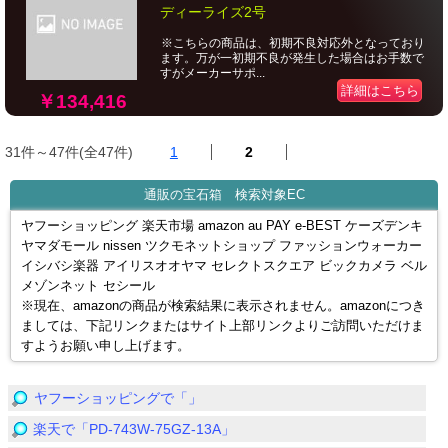
ディーライズ2号
※こちらの商品は、初期不良対応外となっており
ます。万が一初期不良が発生した場合はお手数で
すがメーカーサポ...
詳細はこちら
￥134,416
31件～47件(全47件)
1
2
通販の宝石箱 検索対象EC
ヤフーショッピング 楽天市場 amazon au PAY e-BEST ケーズデンキ
ヤマダモール nissen ツクモネットショップ ファッションウォーカー
イシバシ楽器 アイリスオオヤマ セレクトスクエア ビックカメラ ベル
メゾンネット セシール
※現在、amazonの商品が検索結果に表示されません。amazonにつき
ましては、下記リンクまたはサイト上部リンクよりご訪問いただけま
すようお願い申し上げます。
ヤフーショッピングで「」
楽天で「PD-743W-75GZ-13A」