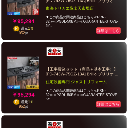
[PD-743W-75GZ-13A] Brillio ブリリオ ...
東海トリカエ隊楽天市場店
▼この商品の関連商品はこちら≪PRN-
￥95,294
32≫≪PGDL-50BM≫≪GUARANTEE-STOVE-
5Y...
P
還元
1％
詳細はこちら
952
pt
【工事費込セット（商品＋基本工事）】
[PD-743W-75GZ-13A] Brillio ブリリオ ...
住宅設備専門 ジャストリフォーム
▼この商品の関連商品はこちら≪PRN-
￥95,294
32≫≪PGDL-50BM≫≪GUARANTEE-STOVE-
5Y...
P
還元
1％
詳細はこちら
952
pt