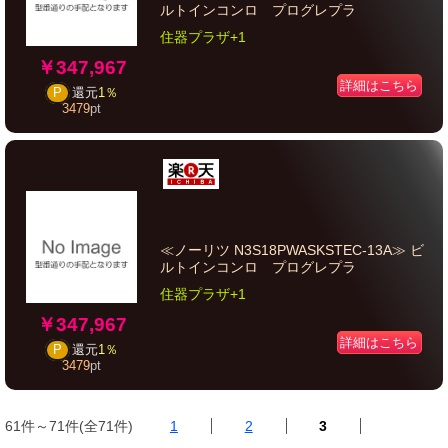
ルトインコンロ プログレプラ
住器プラザ+1
￥347,967
詳細はこちら
P
還元
1％
3479
pt
≪ノーリツ N3S18PWASKSTEC-13A≫ ビ
ルトインコンロ プログレプラ
住器プラザ+1
￥347,967
詳細はこちら
P
還元
1％
3479
pt
61件～71件(全71件)
1
2
3