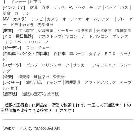
ト
│
インナー
│
ピアス
[インテリア]
家具
│
収納
│
ラック
│
AVラック
│
チェア
│
ベッド
│
バス
│
雑貨
│
カーテン
[AV・カメラ]
テレビ
│
カメラ
│
オーディオ
│
ホームシアター
│
プレーヤ
ー
│
ビデオカメラ
│
光学機器
[家電]
生活家電
│
空調家電
│
ヒーター
│
健康家電
│
美容家電
│
情報家電
[ＰＣ・周辺機器]
デスクトップパソコン
│
ノートパソコン
│
プリンター
│
ドライバー
│
ＰＣパーツ
[ガーデン]
ファニチャー
[自動車・バイク・自転車]
自転車
│
車パーツ
│
タイヤ
│
ＥＴＣ
│
カーナ
ビ
[スポーツ]
ゴルフ
│
マリンスポーツ
│
サッカー
│
フィットネス
│
ランニ
ング
[音楽]
弦楽器
│
鍵盤楽器
│
管楽器
[レジャー]
旅行用品
│
キャンプ
│
調理器具
│
アウトドアバッグ
│
テーブ
ル・椅子
[携帯版]
通販の宝石箱 携帯版
「通販の宝石箱」は商品名・型番で検索すれば、一度に大手通販サイトの
商品価格を比較できる検索サービスです！
Webサービス by Yahoo! JAPAN