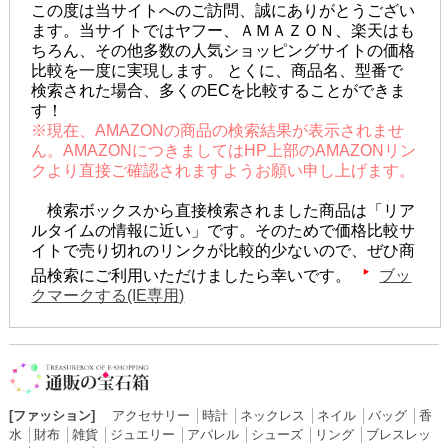
この度は当サイトへのご訪問、誠にありがとうござい
ます。当サイトではヤフー、ＡＭＡＺＯＮ、楽天はも
ちろん、その他多数の人気ショッピングサイトの価格
比較を一度に実現します。 とくに、商品名、型番で
検索された場合、多くのECを比較することができま
す！
※現在、AMAZONの商品の検索結果が表示されませ
ん。AMAZONにつきましてはHP上部のAMAZONリン
クより直接ご確認されますようお願い申し上げます。
検索ボックスから直接検索されました商品は「リア
ルタイムの情報に近い」です。そのためで価格比較サ
イトで売り切れのリンクが比較的少ないので、ぜひ商
品検索にご利用いただけましたら幸いです。
ブッ
クマークする(IE専用)
[ファッション]
アクセサリー
│
時計
│
ネックレス
│
ネイル
│
バッグ
│
香
水
│
財布
│
雑貨
│
ジュエリー
│
アパレル
│
シューズ
│
リング
│
ブレスレッ