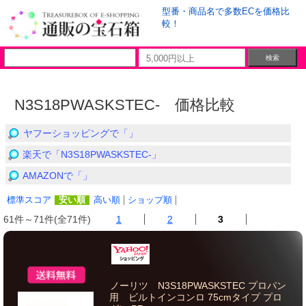
型番・商品名で多数ECを価格比
較！
N3S18PWASKSTEC- 価格比較
ヤフーショッピングで「」
楽天で「N3S18PWASKSTEC-」
AMAZONで「」
標準スコア
安い順
高い順
ショップ順
61件～71件(全71件)
1
2
3
ノーリツ N3S18PWASKSTEC プロパン
用 ビルトインコンロ 75cmタイプ プロ