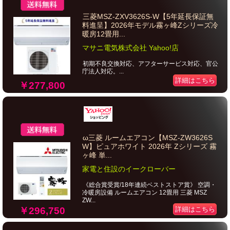
三菱MSZ-ZXV3626S-W【5年延長保証無
料進呈】2026年モデル霧ヶ峰Zシリーズ冷
暖房12畳用...
マサニ電気株式会社 Yahoo!店
初期不良交換対応、アフターサービス対応、官公
庁法人対応。...
詳細はこちら
￥277,800
ω三菱 ルームエアコン【MSZ-ZW3626S
W】ピュアホワイト 2026年 Zシリーズ 霧
ヶ峰 単...
家電と住設のイークローバー
《総合賞受賞/18年連続ベストストア賞》 空調・
冷暖房設備 ルームエアコン 12畳用 三菱 MSZ
ZW...
￥296,750
詳細はこちら