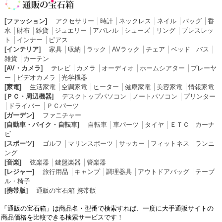
[ファッション]
アクセサリー
│
時計
│
ネックレス
│
ネイル
│
バッグ
│
香
水
│
財布
│
雑貨
│
ジュエリー
│
アパレル
│
シューズ
│
リング
│
ブレスレッ
ト
│
インナー
│
ピアス
[インテリア]
家具
│
収納
│
ラック
│
AVラック
│
チェア
│
ベッド
│
バス
│
雑貨
│
カーテン
[AV・カメラ]
テレビ
│
カメラ
│
オーディオ
│
ホームシアター
│
プレーヤ
ー
│
ビデオカメラ
│
光学機器
[家電]
生活家電
│
空調家電
│
ヒーター
│
健康家電
│
美容家電
│
情報家電
[ＰＣ・周辺機器]
デスクトップパソコン
│
ノートパソコン
│
プリンター
│
ドライバー
│
ＰＣパーツ
[ガーデン]
ファニチャー
[自動車・バイク・自転車]
自転車
│
車パーツ
│
タイヤ
│
ＥＴＣ
│
カーナ
ビ
[スポーツ]
ゴルフ
│
マリンスポーツ
│
サッカー
│
フィットネス
│
ランニ
ング
[音楽]
弦楽器
│
鍵盤楽器
│
管楽器
[レジャー]
旅行用品
│
キャンプ
│
調理器具
│
アウトドアバッグ
│
テーブ
ル・椅子
[携帯版]
通販の宝石箱 携帯版
「通販の宝石箱」は商品名・型番で検索すれば、一度に大手通販サイトの
商品価格を比較できる検索サービスです！