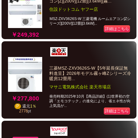
コン[Z][200V][12畳][3.6kW][霧...
住設ドットコム ヤフー店
MSZ-ZXV3626S-W 三菱電機 ルームエアコン[Zシ
リーズ][200V][12畳][3.6kW]...
詳細はこちら
￥249,392
三菱MSZ-ZXV3626S-W【5年延長保証無
料進呈】2026年モデル霧ヶ峰Zシリーズ冷
暖房12畳用...
マサニ電気株式会社 楽天市場店
発売時期2025年10月【商品詳細】(1)世界初の空
￥277,800
調「エモコテック」の進化により、省エネ性が向
上気流が...
P
還元
1％
詳細はこちら
2778
pt