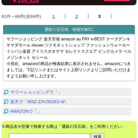
￥335,328
61件～66件(全66件)
1
2
3
通販の宝石箱 検索対象EC
ヤフーショッピング 楽天市場 amazon au PAY e-BEST ケーズデンキ
ヤマダモール nissen ツクモネットショップ ファッションウォーカー
イシバシ楽器 アイリスオオヤマ セレクトスクエア ビックカメラ ベル
メゾンネット セシール
※現在、amazonの商品が検索結果に表示されません。amazonにつき
ましては、下記リンクまたはサイト上部リンクよりご訪問いただけま
すようお願い申し上げます。
ヤフーショッピングで「」
楽天で「MSZ-ZXV3626S-W」
AMAZONで「」
※商品名や型番で検索する際は「通販の宝石箱」をご利用ください。