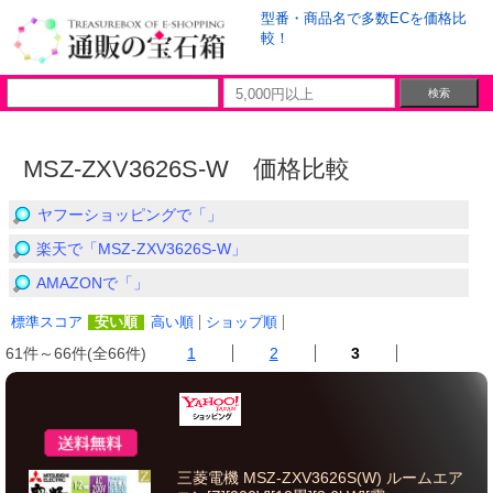
型番・商品名で多数ECを価格比
較！
MSZ-ZXV3626S-W 価格比較
ヤフーショッピングで「」
楽天で「MSZ-ZXV3626S-W」
AMAZONで「」
標準スコア
安い順
高い順
ショップ順
61件～66件(全66件)
1
2
3
三菱電機 MSZ-ZXV3626S(W) ルームエア