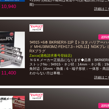
+1100円(税込)※離島は発送不可(お電話頂ければご
能)---------------------...
10,940
詳細はこ
94915 ×6本 BKR6ERX-11P【トヨタ ハリアー
ド MHU38W3MZ-FEH17.3～H25.11】NGKプ
RXプラグ
Zacca(適格請求番号登録店)
ＮＧＫメーカー正規品になります◆品番：BKR6ERX-
ストックNo：94915・ネジ径：14mm・ネジ長：1
角対辺：16mm・熱価：6・端子形状：一体形・商
11,400
わからない方は車種...
詳細はこ