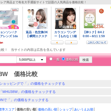
レア商品まで有名大手通販サイトで話題の人気商品を価格比較！
比較！ 当サイトの内容は広告を含んでいます
一般
価格比較
38W 価格比較
ショッピングで「」の価格をチェックする
「MHU38W」の価格をチェックする
ZONで「」の価格をチェックする
標準スコア
│
価格の安い順
│
価格の高い順
│
ショップ
│
あいうえお順
│