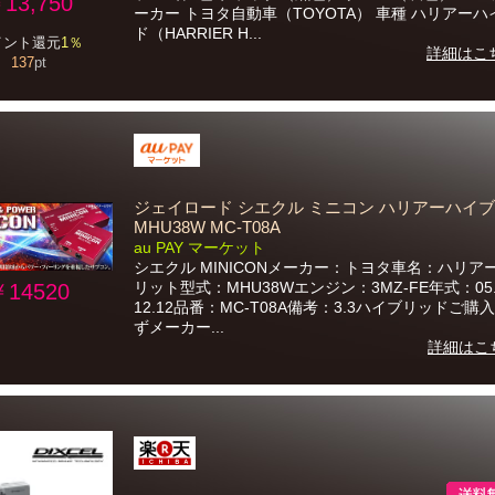
13,750
ーカー トヨタ自動車（TOYOTA） 車種 ハリアー
ド（HARRIER H...
イント還元
1％
詳細はこ
137
pt
ジェイロード シエクル ミニコン ハリアーハイ
MHU38W MC-T08A
au PAY マーケット
シエクル MINICONメーカー：トヨタ車名：ハリア
リット型式：MHU38Wエンジン：3MZ-FE年式：05.
￥14520
12.12品番：MC-T08A備考：3.3ハイブリッドご購
ずメーカー...
詳細はこ