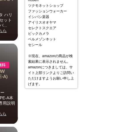
nissen
ツクモネットショップ
ファッションウォーカー
ヨタ ハリ
イシバシ楽器
1セット
アイリスオオヤマ
...
セレクトスクエア
ちら
ビックカメラ
ベルメゾンネット
セシール
※現在、amazonの商品が検
索結果に表示されません。
amazonにつきましては、サ
8W
イト上部リンクよりご訪問い
-A)
ただけますようお願い申し上
げます。
アー
PE-A本
専用説明
ちら