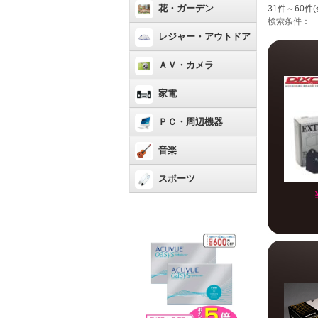
花・ガーデン
31件～60件(
検索条件：
レジャー・アウトドア
ＡＶ・カメラ
家電
ＰＣ・周辺機器
音楽
スポーツ