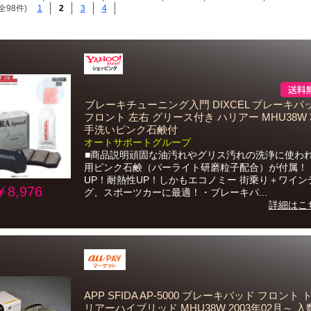
全98件)
1
2
3
4
ブレーキチューニング入門 DIXCEL ブレーキパッ
フロント 左右 グリース付き ハリアー MHU38W 31
手洗いピンク石鹸付
オートサポートグループ
■商品説明頑固な油汚れやグリス汚れの洗浄に使わ
用ピンク石鹸（パーライト研磨粒子配合）が付属！
UP！耐熱性UP！しかもエコノミー 街乗り＋ワイン
￥8,976
グ、スポーツカーに最適！・ブレーキパ...
詳細はこ
APP SFIDA AP-5000 ブレーキパッド フロント 
リアーハイブリッド MHU38W 2003年02月～ 入