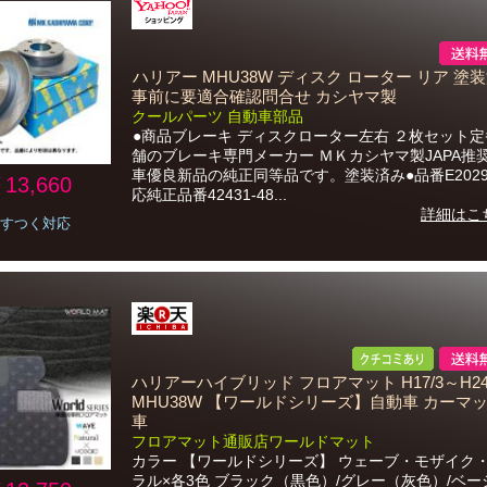
ハリアー MHU38W ディスク ローター リア 塗装
事前に要適合確認問合せ カシヤマ製
クールパーツ 自動車部品
●商品ブレーキ ディスクローター左右 ２枚セット
舗のブレーキ専門メーカー ＭＫカシヤマ製JAPA推
車優良新品の純正同等品です。塗装済み●品番E202
13,660
応純正品番42431-48...
詳細はこ
すつく対応
ハリアーハイブリッド フロアマット H17/3～H24/
MHU38W 【ワールドシリーズ】自動車 カーマッ
車
フロアマット通販店ワールドマット
カラー 【ワールドシリーズ】 ウェーブ・モザイク
ラル×各3色 ブラック（黒色）/グレー（灰色）/ベー