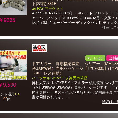
ト(左右) 331F
au PAY マーケット
APP SFIDA AP-5000 ブレーキパッド フロント ト
アーハイブリッド MHU38W 2003年02月～ 入数：
￥9235
(左右) 331F エーピーピー ディスクパッド ディスクパ
詳細はこ
ドアミラー 自動格納装置 ハリアー （MHU3
系,U3#W系）専用パッケージ【TY02-005】(TYPE
（キーレス連動）
パーソナルCARパーツ楽天市場店
弊社人気No1のTYPE-Aドアミラー格納装置のハリ
￥9,590
（MHU38W系,U3#W系）専用パッケージです ！ TY
体＋専用ハーネス＋インパネ取り外し説明書＋取付
イント還元
1％
書が同梱されます。 ...
95
pt
詳細はこ