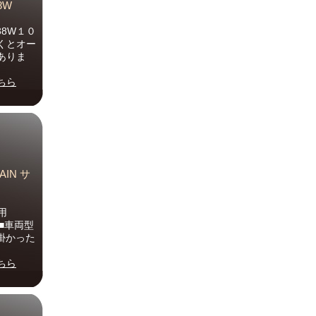
8W
38W１０
くとオー
ありま
ちら
IN サ
用
■車両型
掛かった
ちら