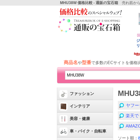
MHU38W 価格比較 - 通販の宝石箱
売れ筋から
商品名
型番
や
で多数のECサイトを価格
MHU
ファッション
ヤフー
インテリア
楽天で
美容・健康
AMA
車・バイク・自転車
ソート順：