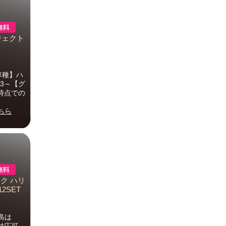
ロジェクト
車種】ハ
03～【グ
月時点での
ちら
ク ハリ
2SET
島は