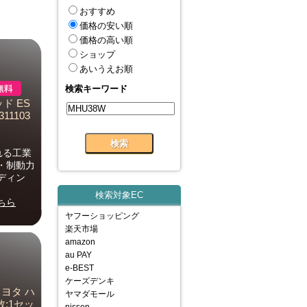
おすすめ
価格の安い順
価格の高い順
ショップ
あいうえお順
検索キーワード
ド ES
1103
れる工業
・制動力
ディン
検索対象EC
ちら
ヤフーショッピング
楽天市場
amazon
au PAY
e-BEST
ケーズデンキ
トヨタ ハ
ヤマダモール
数:1セッ