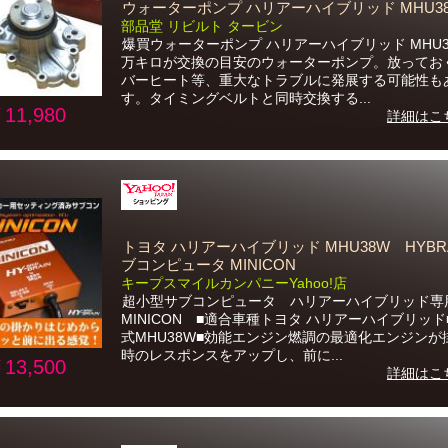
ウォーターポンプ ハリアーハイブリッド MHU3
部品堂 リビルト タービン
爆買ウォーターポンプ ハリアーハイブリッド MHU
万キロが交換の目安のウォーターポンプ。放ってお
バーヒート等、重大なトラブルに発展する可能性も
す。タイミングベルトと同時交換する...
11,980
詳細はこ
トヨタ ハリアーハイブリッド MHU38W HYBRA
ブコンピュータ MINICON
キープスマイルカンパニーYahoo!店
超小型サブコンピュータ ハリアーハイブリッド専
MINICON ■適合車種トヨタ ハリアーハイブリッド
式MHU38W■効能エンジン燃調の最適化エンジンが
時のレスポンスをアップし、前に...
13,500
詳細はこ