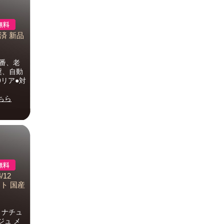
済 新品
定番、老
奨、自動
9リア●対
ちら
12
ト 国産
・ナチュ
ジュ メ