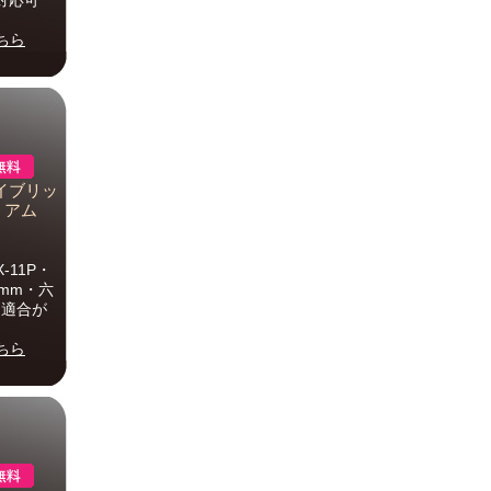
対応可
ちら
ハイブリッ
レミアム
11P・
9mm・六
品適合が
ちら