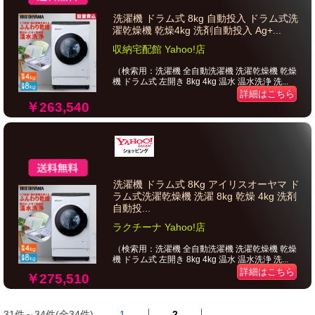
洗濯機 ドラム式 8kg 自動投入 ドラム式洗
濯乾燥機 乾燥4kg 洗剤自動投入 Ag+...
収納宅配館 Yahoo!店
（検索用：洗濯機 全自動洗濯機 洗濯乾燥機 乾燥
機 ドラム式 左開き 8kg 4kg 温水 温水洗浄 洗...
詳細はこちら
￥263,540
洗濯機 ドラム式 8Kg アイリスオーヤマ ド
ラム式洗濯乾燥機 洗濯 8kg 乾燥 4kg 洗剤
自動投...
ラクチーナ Yahoo!店
（検索用：洗濯機 全自動洗濯機 洗濯乾燥機 乾燥
機 ドラム式 左開き 8kg 4kg 温水 温水洗浄 洗...
詳細はこちら
￥275,510
31件～34件(全34件)
1
2