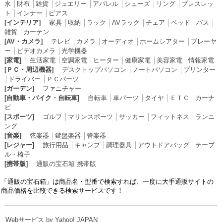
水
│
財布
│
雑貨
│
ジュエリー
│
アパレル
│
シューズ
│
リング
│
ブレスレッ
ト
│
インナー
│
ピアス
[インテリア]
家具
│
収納
│
ラック
│
AVラック
│
チェア
│
ベッド
│
バス
│
雑貨
│
カーテン
[AV・カメラ]
テレビ
│
カメラ
│
オーディオ
│
ホームシアター
│
プレーヤ
ー
│
ビデオカメラ
│
光学機器
[家電]
生活家電
│
空調家電
│
ヒーター
│
健康家電
│
美容家電
│
情報家電
[ＰＣ・周辺機器]
デスクトップパソコン
│
ノートパソコン
│
プリンター
│
ドライバー
│
ＰＣパーツ
[ガーデン]
ファニチャー
[自動車・バイク・自転車]
自転車
│
車パーツ
│
タイヤ
│
ＥＴＣ
│
カーナ
ビ
[スポーツ]
ゴルフ
│
マリンスポーツ
│
サッカー
│
フィットネス
│
ランニ
ング
[音楽]
弦楽器
│
鍵盤楽器
│
管楽器
[レジャー]
旅行用品
│
キャンプ
│
調理器具
│
アウトドアバッグ
│
テーブ
ル・椅子
[携帯版]
通販の宝石箱 携帯版
「通販の宝石箱」は商品名・型番で検索すれば、一度に大手通販サイトの
商品価格を比較できる検索サービスです！
Webサービス by Yahoo! JAPAN