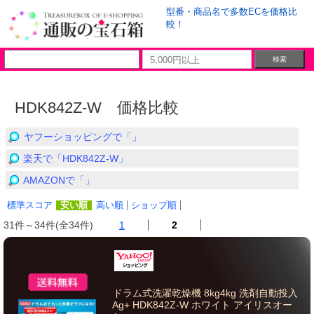
型番・商品名で多数ECを価格比
較！
HDK842Z-W 価格比較
ヤフーショッピングで「」
楽天で「HDK842Z-W」
AMAZONで「」
標準スコア
安い順
高い順
ショップ順
31件～34件(全34件)
1
2
ドラム式洗濯乾燥機 8kg4kg 洗剤自動投入
Ag+ HDK842Z-W ホワイト アイリスオー