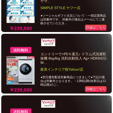
ヤマ...
SIMPLE STYLE ヤフー店
●ソーシャルギフト注文について・一部設置商品
は対象外です。 対象外の場合はメールにてご連
絡させていただき...
￥239,580
詳細はこちら
エントリーで+P5％還元♪ ドラム式洗濯乾
燥機 8kg4kg 洗剤自動投入 Ag+ HDK842Z-
W...
家具インテリア館Yahoo!店
●翌日優良配送対象商品につきまして●下記の場
合は対象外となります。・13時以降(休業日は12
時以降)のご...
￥239,580
詳細はこちら