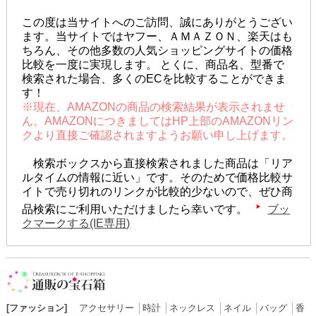
この度は当サイトへのご訪問、誠にありがとうござい
ます。当サイトではヤフー、ＡＭＡＺＯＮ、楽天はも
ちろん、その他多数の人気ショッピングサイトの価格
比較を一度に実現します。 とくに、商品名、型番で
検索された場合、多くのECを比較することができま
す！
※現在、AMAZONの商品の検索結果が表示されませ
ん。AMAZONにつきましてはHP上部のAMAZONリン
クより直接ご確認されますようお願い申し上げます。
検索ボックスから直接検索されました商品は「リア
ルタイムの情報に近い」です。そのためで価格比較サ
イトで売り切れのリンクが比較的少ないので、ぜひ商
品検索にご利用いただけましたら幸いです。
ブッ
クマークする(IE専用)
[ファッション]
アクセサリー
│
時計
│
ネックレス
│
ネイル
│
バッグ
│
香