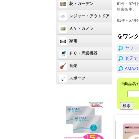
花・ガーデン
61件～57件(
検索条件：
レジャー・アウトドア
61件～57件(
ＡＶ・カメラ
をワン
家電
ヤフー
ＰＣ・周辺機器
楽天で
音楽
AMA
スポーツ
※商品名