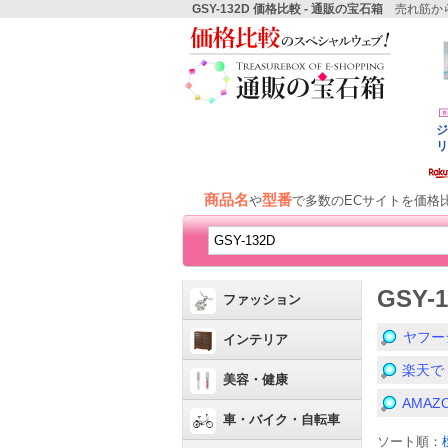
GSY-132D 価格比較 - 通販の宝石箱
売れ筋から
商品名
型番
や
で多数のECサイトを価格
GSY
ファッション
ヤフー
インテリア
楽天で
美容・健康
AMA
車・バイク・自転車
ソート順：