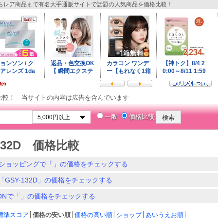
レア商品まで有名大手通販サイトで話題の人気商品を価格比較！
比較！ 当サイトの内容は広告を含んでいます
一般
価格比較
-132D 価格比較
ショッピングで「」の価格をチェックする
「GSY-132D」の価格をチェックする
ZONで「」の価格をチェックする
標準スコア
│
価格の安い順
│
価格の高い順
│
ショップ
│
あいうえお順
│