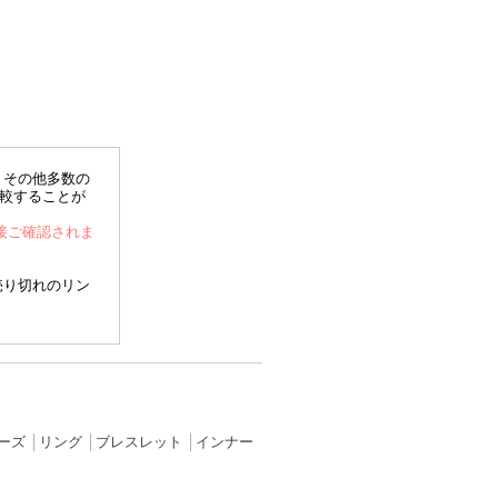
、その他多数の
比較することが
直接ご確認されま
売り切れのリン
ーズ
│
リング
│
ブレスレット
│
インナー