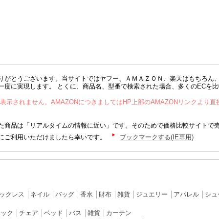
りがとうございます。当サイトではヤフー、ＡＭＡＺＯＮ、楽天はもちろん
一度に実現します。 とくに、商品名、型番で検索された場合、多くのECを
が表示されません。AMAZONにつきましてはHP上部のAMAZONリンクより
商品は「リアルタイムの情報に近い」です。そのためで価格比較サイトで
にご利用いただけましたら幸いです。
ブックマークする(IE専用)
ックレス
│
ネイル
│
バッグ
│
香水
│
財布
│
雑貨
│
ジュエリー
│
アパレル
│
シュ
ラック
│
チェア
│
ベッド
│
バス
│
雑貨
│
カーテン