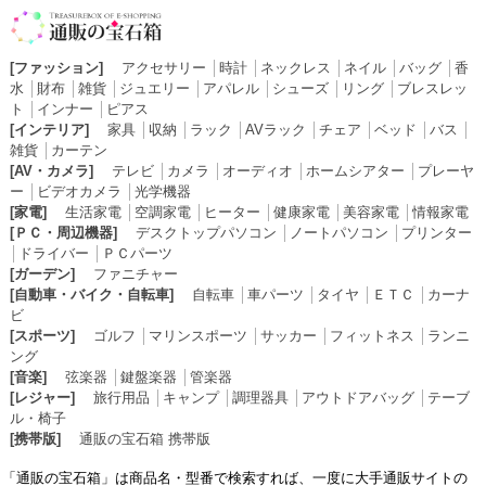
[ファッション]
アクセサリー
│
時計
│
ネックレス
│
ネイル
│
バッグ
│
香
水
│
財布
│
雑貨
│
ジュエリー
│
アパレル
│
シューズ
│
リング
│
ブレスレッ
ト
│
インナー
│
ピアス
[インテリア]
家具
│
収納
│
ラック
│
AVラック
│
チェア
│
ベッド
│
バス
│
雑貨
│
カーテン
[AV・カメラ]
テレビ
│
カメラ
│
オーディオ
│
ホームシアター
│
プレーヤ
ー
│
ビデオカメラ
│
光学機器
[家電]
生活家電
│
空調家電
│
ヒーター
│
健康家電
│
美容家電
│
情報家電
[ＰＣ・周辺機器]
デスクトップパソコン
│
ノートパソコン
│
プリンター
│
ドライバー
│
ＰＣパーツ
[ガーデン]
ファニチャー
[自動車・バイク・自転車]
自転車
│
車パーツ
│
タイヤ
│
ＥＴＣ
│
カーナ
ビ
[スポーツ]
ゴルフ
│
マリンスポーツ
│
サッカー
│
フィットネス
│
ランニ
ング
[音楽]
弦楽器
│
鍵盤楽器
│
管楽器
[レジャー]
旅行用品
│
キャンプ
│
調理器具
│
アウトドアバッグ
│
テーブ
ル・椅子
[携帯版]
通販の宝石箱 携帯版
「通販の宝石箱」は商品名・型番で検索すれば、一度に大手通販サイトの