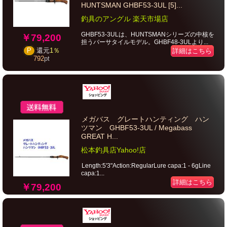
HUNTSMAN GHBF53-3UL [5]...
釣具のアングル 楽天市場店
GHBF53-3ULは、HUNTSMANシリーズの中核を
￥79,200
担うバーサタイルモデル。GHBF48-3ULより...
P
還元
1％
詳細はこちら
792
pt
メガバス グレートハンティング ハン
ツマン GHBF53-3UL / Megabass
GREAT H...
松本釣具店Yahoo!店
Length:5'3"Action:RegularLure capa:1 - 6gLine
capa:1...
詳細はこちら
￥79,200