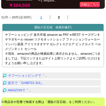
ー】Megaba...
￥104,500
詳細はこちら
31件～38件(全38件)
1
2
通販の宝石箱 検索対象EC
ヤフーショッピング 楽天市場 amazon au PAY e-BEST ケーズデンキ
ヤマダモール nissen ツクモネットショップ ファッションウォーカー
イシバシ楽器 アイリスオオヤマ セレクトスクエア ビックカメラ ベル
メゾンネット セシール
※現在、amazonの商品が検索結果に表示されません。amazonにつき
ましては、下記リンクまたはサイト上部リンクよりご訪問いただけま
すようお願い申し上げます。
ヤフーショッピングで「」
楽天で「GHBF53-3UL」
AMAZONで「」
※商品名や型番で検索する際は「通販の宝石箱」をご利用ください。