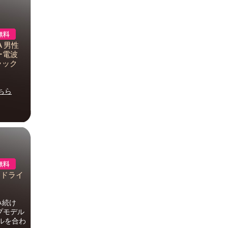
A 男性
ラー電波
ラック
ちら
コ・ドライ
み続け
プモデル
ルを合わ