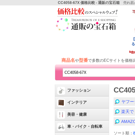
CC4058-67X 価格比較 - 通販の宝石箱
売れ筋か
商品名
型番
や
で多数のECサイトを価格
CC40
ファッション
ヤフー
インテリア
楽天で
美容・健康
AMA
車・バイク・自転車
ソート順：