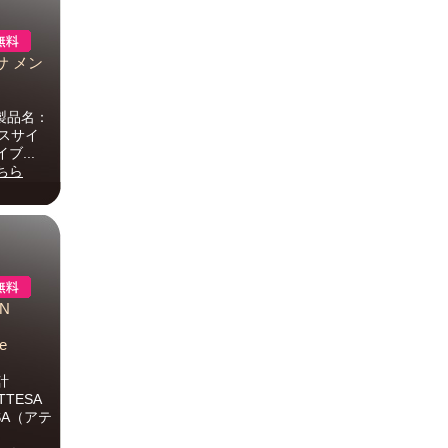
ッサ メン
 製品名：
ースサイ
...
ちら
N
e
計
TTESA
SA（アテ