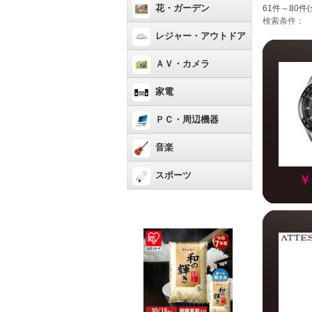
花・ガーデン
61件～80件(
検索条件：
レジャー・アウトドア
ＡＶ・カメラ
家電
ＰＣ・周辺機器
音楽
スポーツ
￥