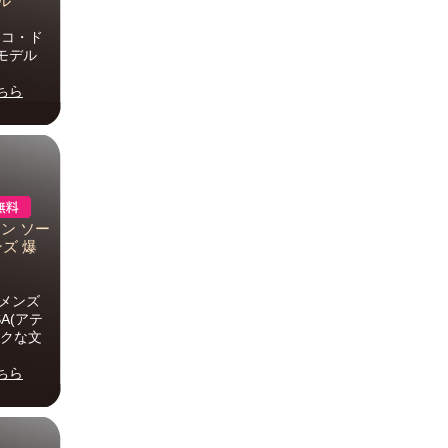
ル
 エコ・ド
モデル
ちら
イン ソー
ンズ 爆
X メンズ
A(アテ
ックな文
ちら