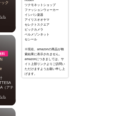
nissen
ラック
ツクモネットショップ
ファッションウォーカー
イシバシ楽器
ちら
アイリスオオヤマ
セレクトスクエア
ビックカメラ
ベルメゾンネット
セシール
※現在、amazonの商品が検
索結果に表示されません。
N
amazonにつきましては、サ
イト上部リンクよりご訪問い
e
ただけますようお願い申し上
げます。
計
TTESA
SA（アテ
ちら