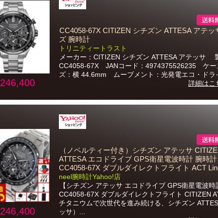
CC4058-67X CITIZEN シチズン ATTESA アテ
ズ 腕時計
トリニティートラスト
メーカー：CITIZEN シチズン ATTESA アテッサ
CC4058-67X JANコード：4974375526235 ケ
ズ：横 44.6mm ムーブメント：光発電エコ・ドライブ
246,400
詳細はこ
（ノベルティー付き）シチズン アテッサ CITIZE
ATTESA エコドライブ GPS衛星電波時計 腕時計
CC4058-67X ダブルダイレクトフライト ACT Lin
neel腕時計Yahoo!店
【シチズン アテッサ エコドライブ GPS衛星電波時
CC4058-67X ダブルダイレクトフライト CITIZEN A
チタニウムで次世代を進み続ける、シチズン ATTE
246,400
ッサ）...