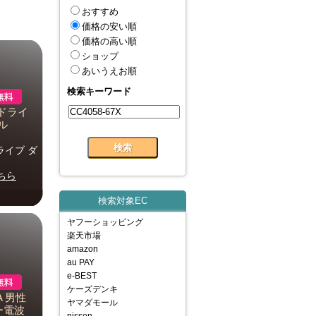
おすすめ
価格の安い順
価格の高い順
ショップ
あいうえお順
検索キーワード
コ・ドライ
ル
ドライブ ダ
ちら
検索対象EC
ヤフーショッピング
楽天市場
amazon
au PAY
e-BEST
ケーズデンキ
A 男性
ヤマダモール
ラー電波