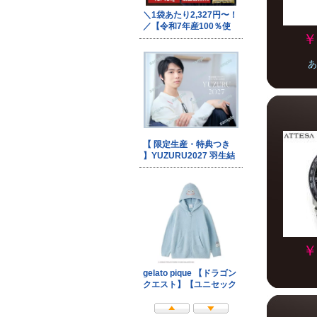
￥
あ
￥