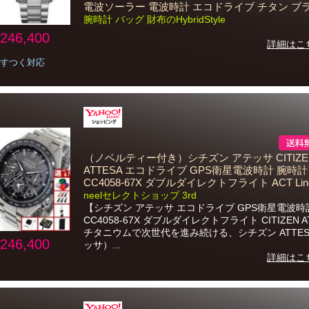
電波ソーラー 電波時計 エコドライブ チタン ブ
腕時計 バッグ 財布のHybridStyle
246,400
詳細はこ
すつく対応
（ノベルティー付き）シチズン アテッサ CITIZE
ATTESA エコドライブ GPS衛星電波時計 腕時計
CC4058-67X ダブルダイレクトフライト ACT Lin
neelセレクトショップ 3rd
【シチズン アテッサ エコドライブ GPS衛星電波時
CC4058-67X ダブルダイレクトフライト CITIZEN A
チタニウムで次世代を進み続ける、シチズン ATTE
246,400
ッサ）...
詳細はこ