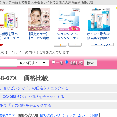
らレア商品まで有名大手通販サイトで話題の人気商品を価格比較！
比較！ 当サイトの内容は広告を含んでいます
一般
価格比較
58-67X 価格比較
ショッピングで「」の価格をチェックする
「CC4058-67X」の価格をチェックする
ZONで「」の価格をチェックする
標準スコア
│
価格の安い順
│
価格の高い順
│
ショップ
│
あいうえお順
│