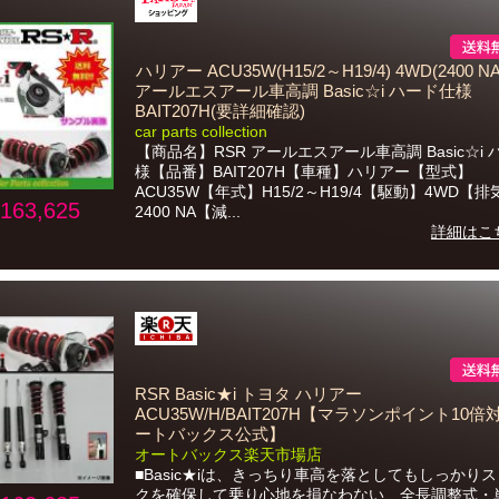
ハリアー ACU35W(H15/2～H19/4) 4WD(2400 NA
アールエスアール車高調 Basic☆i ハード仕様
BAIT207H(要詳細確認)
car parts collection
【商品名】RSR アールエスアール車高調 Basic☆i
様【品番】BAIT207H【車種】ハリアー【型式】
ACU35W【年式】H15/2～H19/4【駆動】4WD【
163,625
2400 NA【減...
詳細はこ
RSR Basic★i トヨタ ハリアー
ACU35W/H/BAIT207H【マラソンポイント10
ートバックス公式】
オートバックス楽天市場店
■Basic★iは、きっちり車高を落としてもしっかり
クを確保して乗り心地を損なわない、全長調整式・