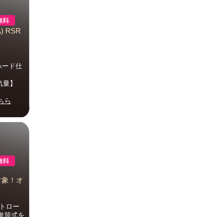
) RSR
 ハード仕
排気量】
ちら
倍対象！オ
ストロー
単筒式を