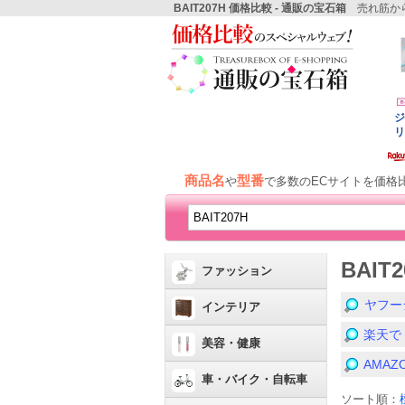
BAIT207H 価格比較 - 通販の宝石箱
売れ筋から
商品名
型番
や
で多数のECサイトを価格
BAI
ファッション
ヤフー
インテリア
楽天で
美容・健康
AMA
車・バイク・自転車
ソート順：