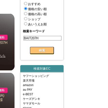
おすすめ
価格の安い順
価格の高い順
ショップ
あいうえお順
検索キーワード
207H
ちら
検索対象EC
ヤフーショッピング
楽天市場
amazon
au PAY
e-BEST
A)
ケーズデンキ
仕様
ヤマダモール