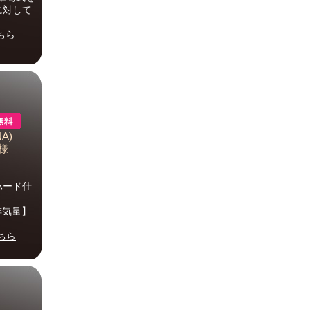
に対して
ちら
A)
仕様
 ハード仕
【排気量】
ちら