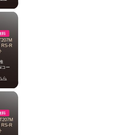
207M
 RS-R
ト
推
ANコー
ちら
T207M
 RS-R
ト