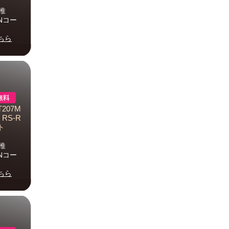
推
ANコー
ちら
207M
 RS-R
ト
推
ANコー
ちら