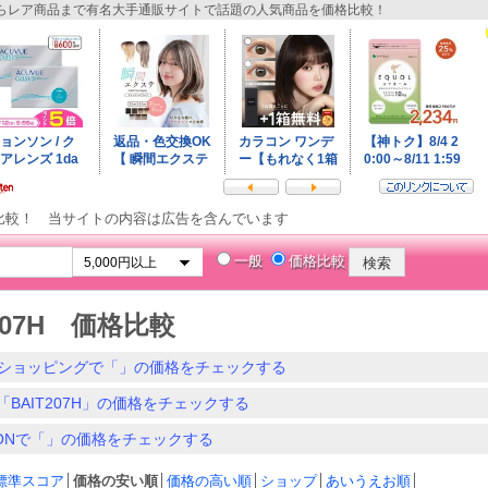
レア商品まで有名大手通販サイトで話題の人気商品を価格比較！
比較！ 当サイトの内容は広告を含んでいます
一般
価格比較
T207H 価格比較
ショッピングで「」の価格をチェックする
「BAIT207H」の価格をチェックする
ZONで「」の価格をチェックする
標準スコア
│
価格の安い順
│
価格の高い順
│
ショップ
│
あいうえお順
│