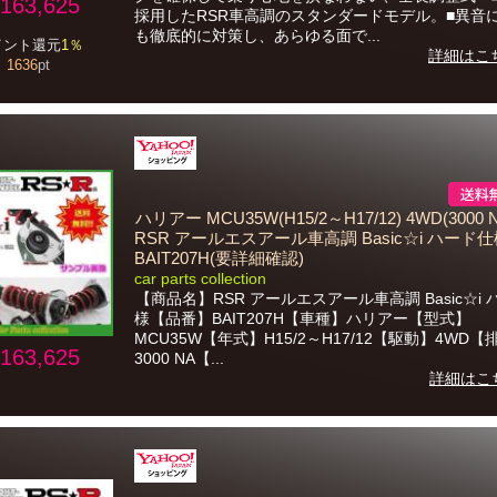
163,625
採用したRSR車高調のスタンダードモデル。■異音
も徹底的に対策し、あらゆる面で...
イント還元
1％
詳細はこ
1636
pt
ハリアー MCU35W(H15/2～H17/12) 4WD(3000 N
RSR アールエスアール車高調 Basic☆i ハード
BAIT207H(要詳細確認)
car parts collection
【商品名】RSR アールエスアール車高調 Basic☆i
様【品番】BAIT207H【車種】ハリアー【型式】
MCU35W【年式】H15/2～H17/12【駆動】4WD
163,625
3000 NA【...
詳細はこ