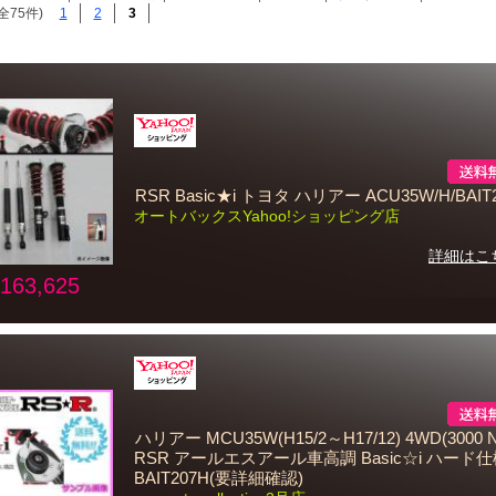
全75件)
1
2
3
RSR Basic★i トヨタ ハリアー ACU35W/H/BAIT
オートバックスYahoo!ショッピング店
詳細はこ
163,625
ハリアー MCU35W(H15/2～H17/12) 4WD(3000 N
RSR アールエスアール車高調 Basic☆i ハード
BAIT207H(要詳細確認)