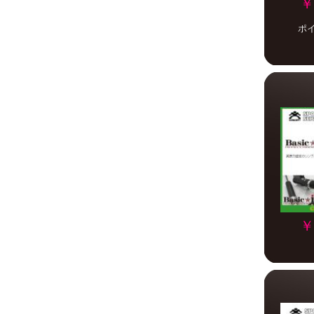
￥
ポ
￥