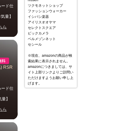
nissen
 ハード仕
ツクモネットショップ
ファッションウォーカー
【排気量】
イシバシ楽器
アイリスオオヤマ
ちら
セレクトスクエア
ビックカメラ
ベルメゾンネット
セシール
※現在、amazonの商品が検
索結果に表示されません。
amazonにつきましては、サ
) RSR
イト上部リンクよりご訪問い
ただけますようお願い申し上
げます。
 ハード仕
排気量】
ちら