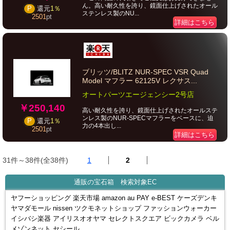
ん。高い耐久性を誇り、鏡面仕上げされたオール
P
還元
1％
ステンレス製のNU...
2501
pt
詳細はこちら
ブリッツ/BLITZ NUR-SPEC VSR Quad
Model マフラー 62125V レクサス...
オートパーツエージェンシー2号店
￥250,140
高い耐久性を誇り、鏡面仕上げされたオールステ
ンレス製のNUR-SPECマフラーをベースに、迫
P
還元
1％
力の4本出し...
2501
pt
詳細はこちら
31件～38件(全38件)
1
2
通販の宝石箱 検索対象EC
ヤフーショッピング 楽天市場 amazon au PAY e-BEST ケーズデンキ
ヤマダモール nissen ツクモネットショップ ファッションウォーカー
イシバシ楽器 アイリスオオヤマ セレクトスクエア ビックカメラ ベル
メゾンネット セシール