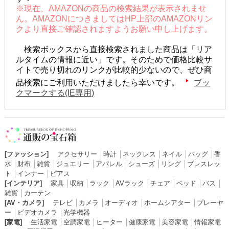
※現在、AMAZONの商品の検索結果が表示されませ
ん。AMAZONにつきましてはHP上部のAMAZONリン
クより直接ご確認されますようお願い申し上げます。
検索ボックスから直接検索されました商品は「リア
ルタイムの情報に近い」です。そのためで価格比較サ
イトで売り切れのリンクが比較的少ないので、ぜひ商
品検索にご利用いただけましたら幸いです。
ブッ
クマークする(IE専用)
[ファッション]
アクセサリー
│
時計
│
ネックレス
│
ネイル
│
バッグ
│
香
水
│
財布
│
雑貨
│
ジュエリー
│
アパレル
│
シューズ
│
リング
│
ブレスレッ
ト
│
インナー
│
ピアス
[インテリア]
家具
│
収納
│
ラック
│
AVラック
│
チェア
│
ベッド
│
バス
│
雑貨
│
カーテン
[AV・カメラ]
テレビ
│
カメラ
│
オーディオ
│
ホームシアター
│
プレーヤ
ー
│
ビデオカメラ
│
光学機器
[家電]
生活家電
│
空調家電
│
ヒーター
│
健康家電
│
美容家電
│
情報家電