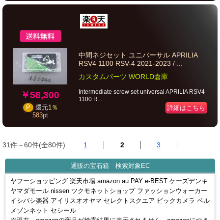
中間ネジセット ユニバーサル APRILIA
RSV4 1100 RSV-4 2021-2023 / ...
カスタムパーツ WORLD倉庫
Intermediate screw set universal APRILIA RSV4
￥58,300
1100 R...
詳細はこちら
P
還元
1％
583
pt
31件～60件(全80件)
1
2
3
通販の宝石箱 検索対象EC
ヤフーショッピング 楽天市場 amazon au PAY e-BEST ケーズデンキ
ヤマダモール nissen ツクモネットショップ ファッションウォーカー
イシバシ楽器 アイリスオオヤマ セレクトスクエア ビックカメラ ベル
メゾンネット セシール