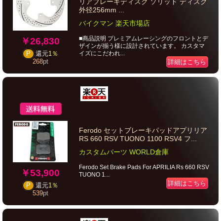
リアブレーキディスク ソリッド ディスク
外径256mm ...
バイクマン 楽天市場店
■商品説明 プレミアムレーシングのフロントとデ
￥26,830
ザインが揃う様に設計されています。 カスタマ
イズにこだわれ...
P
還元
1％
268
pt
詳細はこちら
Ferodo セットブレーキパッドアプリリア
RS 660 RSV TUONO 1100 RSV4 フ...
カスタムパーツ WORLD倉庫
Ferodo Set Brake Pads For APRILIA Rs 660 RSV
￥53,900
TUONO 1...
詳細はこちら
P
還元
1％
539
pt