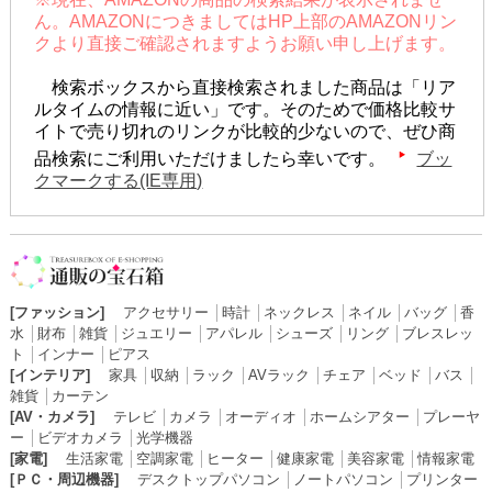
ん。AMAZONにつきましてはHP上部のAMAZONリン
クより直接ご確認されますようお願い申し上げます。
検索ボックスから直接検索されました商品は「リア
ルタイムの情報に近い」です。そのためで価格比較サ
イトで売り切れのリンクが比較的少ないので、ぜひ商
品検索にご利用いただけましたら幸いです。
ブッ
クマークする(IE専用)
[ファッション]
アクセサリー
│
時計
│
ネックレス
│
ネイル
│
バッグ
│
香
水
│
財布
│
雑貨
│
ジュエリー
│
アパレル
│
シューズ
│
リング
│
ブレスレッ
ト
│
インナー
│
ピアス
[インテリア]
家具
│
収納
│
ラック
│
AVラック
│
チェア
│
ベッド
│
バス
│
雑貨
│
カーテン
[AV・カメラ]
テレビ
│
カメラ
│
オーディオ
│
ホームシアター
│
プレーヤ
ー
│
ビデオカメラ
│
光学機器
[家電]
生活家電
│
空調家電
│
ヒーター
│
健康家電
│
美容家電
│
情報家電
[ＰＣ・周辺機器]
デスクトップパソコン
│
ノートパソコン
│
プリンター