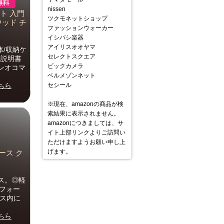
nissen
ット 入門
ツクモネットショップ
ウッド チ
ファッションウォーカー
イシバシ楽器
アイリスオオヤマ
体/収納ケ
セレクトスクエア
語説明書
ビックカメラ
ンオコマ
ベルメゾンネット
ちら
セシール
※現在、amazonの商品が検
索結果に表示されません。
amazonにつきましては、サ
イト上部リンクよりご訪問い
ただけますようお願い申し上
げます。
ース ク
ス。◎軽
いフォー
ース内に
ちら