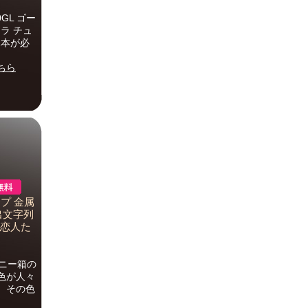
GL ゴー
ラ チュ
2本が必
ちら
プ 金属
出文字列
楽恋人た
ニー箱の
色が人々
、その色