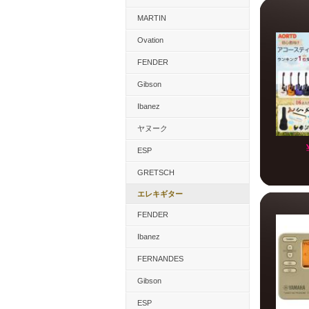
MARTIN
Ovation
FENDER
Gibson
Ibanez
ヤヌーク
ESP
GRETSCH
エレキギター
FENDER
Ibanez
FERNANDES
Gibson
ESP