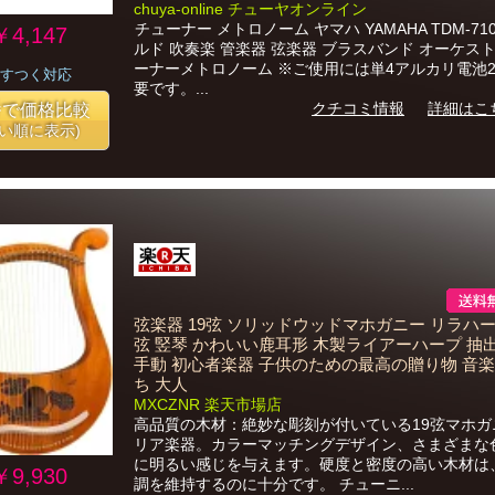
chuya-online チューヤオンライン
チューナー メトロノーム ヤマハ YAMAHA TDM-710
￥4,147
ルド 吹奏楽 管楽器 弦楽器 ブラスバンド オーケスト
ーナーメトロノーム ※ご使用には単4アルカリ電池
すつく対応
要です。...
クチコミ情報
詳細はこ
番で価格比較
安い順に表示)
弦楽器 19弦 ソリッドウッドマホガニー リラハー
弦 竪琴 かわいい鹿耳形 木製ライアーハープ 抽
手動 初心者楽器 子供のための最高の贈り物 音
ち 大人
MXCZNR 楽天市場店
高品質の木材：絶妙な彫刻が付いている19弦マホガ
リア楽器。カラーマッチングデザイン、さまざまな
に明るい感じを与えます。硬度と密度の高い木材は
￥9,930
調を維持するのに十分です。 チューニ...