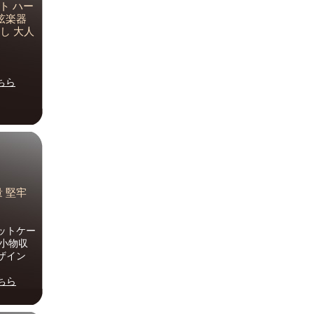
ット ハー
弦楽器
し 大人
ちら
量 堅牢
ットケー
◎小物収
ザイン
ちら