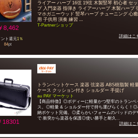
ライアー ハープ 16弦 19弦 木製竪琴 初心者 セ
プ 入門楽器 指弾き ライアーハープ 木製ハープ 
マホガニーウッド 竪琴ハープ チューニング 心癒
用 子供用 演奏 練習 ...
T-Partnerショップ
￥8,462
詳細はこ
イント還元
1％
84
pt
トランペットケース 楽器 弦楽器 ABS樹脂製 軽
ケース クッション付き ショルダー 手提げ
au PAY マーケット
【商品特徴】◎ボディーに軽量かつ堅牢のトランペ
ス。◎軽量 & ショルダー付で持ち運びらくらく！
納ポケット完備。◎柔らかいフォームのパッドのデ
で.衝突から楽器を保護◎使い勝手と耐久...
￥18301
詳細はこ