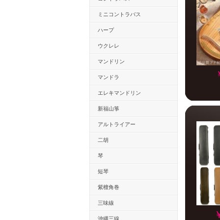
ミニコントラバス
ハープ
ウクレレ
マンドリン
マンドラ
エレキマンドリン
新福山箏
アルトライアー
二胡
琴
短琴
紫檀角巻
三味線
沖縄三線