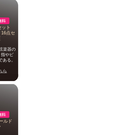
セット
16点セ
証
弦楽器の
、指やピ
である。
ちら
ゴールド
ラ