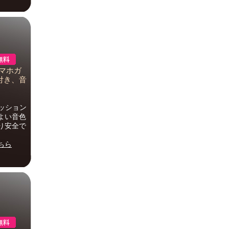
マホガ
付き、音
ッション
よい音色
り安全で
ちら