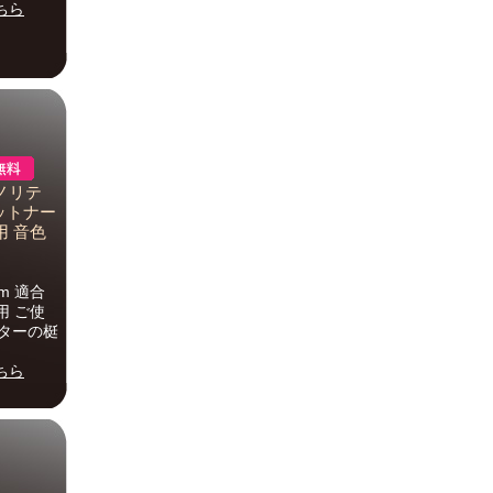
ちら
ノリテ
ィットナー
用 音色
m 適合
用 ご使
スターの梃
ちら