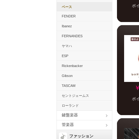
ポ
ベース
FENDER
Ibanez
FERNANDES
ヤマハ
ESP
Rickenbacker
Gibson
TASCAM
￥
セントジェームス
ポ
ローランド
鍵盤楽器
管楽器
ファッション