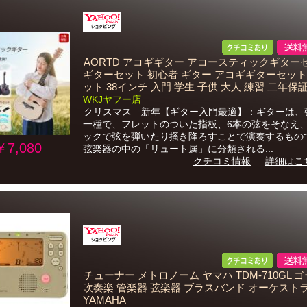
AORTD アコギギター アコースティックギター
ギターセット 初心者 ギター アコギギターセット 
ット 38インチ 入門 学生 子供 大人 練習 二年保
WKJヤフー店
クリスマス 新年【ギター入門最適】：ギターは、
一種で、フレットのついた指板、6本の弦をそなえ
ックで弦を弾いたり掻き降ろすことで演奏するもの
￥7,080
弦楽器の中の「リュート属」に分類される...
クチコミ情報
詳細はこ
チューナー メトロノーム ヤマハ TDM-710GL 
吹奏楽 管楽器 弦楽器 ブラスバンド オーケスト
YAMAHA