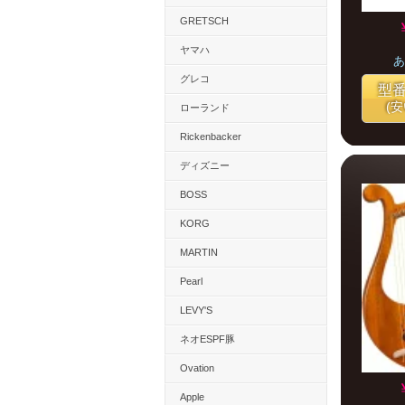
GRETSCH
ヤマハ
あ
グレコ
型
(
ローランド
Rickenbacker
ディズニー
BOSS
KORG
MARTIN
Pearl
LEVY'S
ネオESPF豚
Ovation
Apple