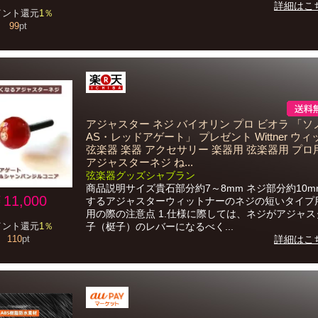
詳細はこ
イント還元
1％
99
pt
アジャスター ネジ バイオリン プロ ビオラ 「ソ
AS・レッドアゲート」 プレゼント Wittner ウ
弦楽器 楽器 アクセサリー 楽器用 弦楽器用 プロ
アジャスターネジ ね...
弦楽器グッズシャブラン
商品説明サイズ貴石部分約7～8mm ネジ部分約10m
11,000
するアジャスターウィットナーのネジの短いタイプ
用の際の注意点 1.仕様に際しては、ネジがアジャ
子（梃子）のレバーになるべく...
イント還元
1％
詳細はこ
110
pt