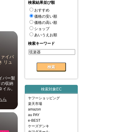
検索結果並び順
おすすめ
価格の安い順
価格の高い順
ショップ
あいうえお順
検索キーワード
スファイバ
き リュ
イバー製
ての収納
タイル。
検索対象EC
ヤフーショッピング
ちら
楽天市場
amazon
au PAY
e-BEST
ケーズデンキ
ヤマダモール