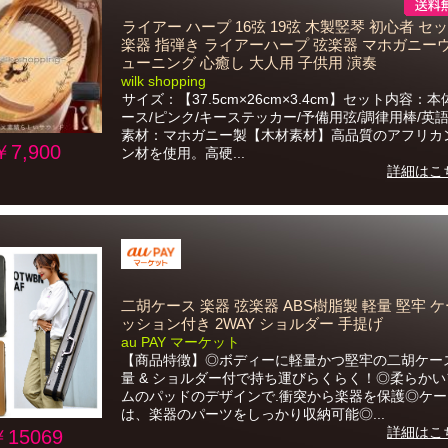
ライアー ハープ 16弦 19弦 木製竪琴 初心者 セ
楽器 指弾き ライアーハープ 弦楽器 マホガニー
ューニング 心癒し 大人用 子供用 演奏
wilk shopping
サイズ：【37.5cm×26cm×3.4cm】セット内容：本
ース/ピンク/キーステッカー/予備用弦/調律用棒/英
素材：マホガニー製【木材素材】高品質のアフリカ
￥7,900
ン材を使用。高硬...
詳細はこ
二胡ケース 楽器 弦楽器 ABS樹脂製 軽量 堅牢 ケ
ッション付き 2WAY ショルダー 手提げ
au PAY マーケット
【商品特徴】◎ボディーに軽量かつ堅牢の二胡ケー
量 & ショルダー付で持ち運びらくらく！◎柔らか
ムのパッドのデザインで.衝突から楽器を保護◎ケ
は、楽器のパーツをしっかり収納可能◎...
詳細はこ
￥15069