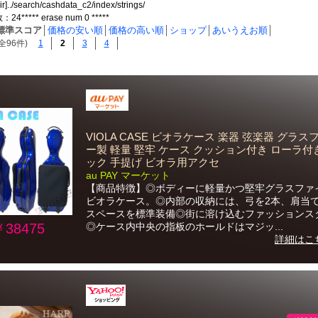
ir]../search/cashdata_c2/index/strings/
***** erase num 0 *****
標準スコア
│
価格の安い順
│
価格の高い順
│
ショップ
│
あいうえお順
│
全96件)
1
2
3
4
VIOLA CASE ビオラケース 楽器 弦楽器 グラ
ー製 軽量 堅牢 ケース クッション付き ローラ付
ック 手提げ ビオラ用アクセ
au PAY マーケット
【商品特徴】◎ボディーに軽量かつ堅牢グラスファ
ビオラケース。◎内部の収納には、弓を2本、肩当
スペースを標準装備◎街に溶け込むファッションス
￥38475
◎ケース内中央の指板のホールドはマジッ...
詳細はこ