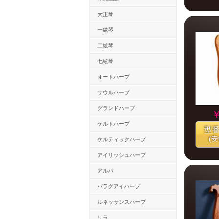
大正琴
一絃琴
二絃琴
七絃琴
オートハープ
サウルハープ
グランドハープ
￥
ケルトハープ
型
(
ケルティックハープ
アイリッシュハープ
アルパ
パラグアイハープ
ルネッサンスハープ
リラ