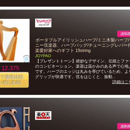
ポータブルアイリッシュハープ/ミニ木製ハープ/
ニー弦楽器、ハープバッグ/チューニングレバー
楽愛好家へのギフト 19string
JOYPAO
【プレザントトーン】絶妙なデザイン、伝統とファ
のコンビネーション。楽器は温かみのある声で心地
12,375
です。ハープのエッジは丸みを帯びているため、よ
グリップが快適です。弦をはじくと、振動...
番で価格比較
詳細はこ
安い順に表示)