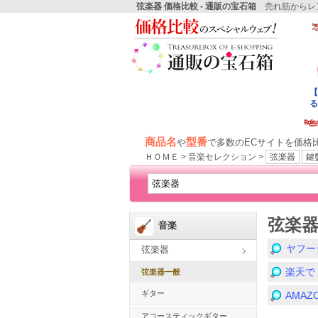
弦楽器 価格比較 - 通販の宝石箱
売れ筋からレア
商品名
型番
や
で多数のECサイトを価格
ＨＯＭＥ > 音楽セレクション >
弦楽器
鍵
弦楽
音楽
ヤフー
弦楽器
楽天で
弦楽器一般
ギター
AMA
アコースティックギター