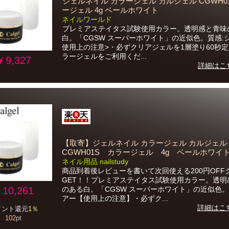
ジェルネイル カラージェル カルジェル CGWH01
ージェル 4g ベールホワイト
ネイルワールド
プレミアステイタス試験使用カラー。透明感と青味
白。「CGSW スーパーホワイト」の近似色。質感:
使用上の注意>・必ずクリアジェルを1層塗り60秒
ラージェルをご利用くだ...
￥9,327
詳細はこ
【取寄】ジェルネイル カラージェル カルジェ
CGWH01S カラージェル 4g ベールホワイ
ネイル用品 nailstudy
商品到着後レビューを書いて次回使える200円OFF
GET！！プレミアステイタス試験使用カラー。透明
10,261
のある白。「CGSW スーパーホワイト」の近似色。
アー【使用上の注意】・必ずク...
詳細はこ
イント還元
1％
102
pt