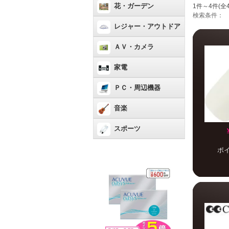
花・ガーデン
1件～4件(全
検索条件：
レジャー・アウトドア
ＡＶ・カメラ
家電
ＰＣ・周辺機器
音楽
スポーツ
ポ