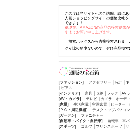
この度は当サイトへのご訪問、誠にあ
人気ショッピングサイトの価格比較を
できます！
※現在、AMAZONの商品の検索結果
すようお願い申し上げます。
検索ボックスから直接検索されました
クが比較的少ないので、ぜひ商品検索
[ファッション]
アクセサリー
│
時計
│
ネ
│
ピアス
[インテリア]
家具
│
収納
│
ラック
│
AV
[AV・カメラ]
テレビ
│
カメラ
│
オーデ
[家電]
生活家電
│
空調家電
│
ヒーター
│
[ＰＣ・周辺機器]
デスクトップパソコン
[ガーデン]
ファニチャー
[自動車・バイク・自転車]
自転車
│
車パ
[スポーツ]
ゴルフ
│
マリンスポーツ
│
サ