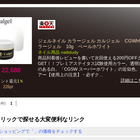
ジェルネイル カラージェル カルジェル CGWH
ラージェル 10g ベールホワイト
ネイル用品 nailstudy
商品到着後レビューを書いて次回使える200円OFF
GET！！プレミアステイタス試験使用カラー。透明
22,688
のある白。「CGSW スーパーホワイト」の近似色。
アー【使用上の注意】・必ずク...
詳細はこ
イント還元
1％
226
pt
4件)
1
クリックで探せる大変便利なリンク
ショッピングで「」の価格をチェックする