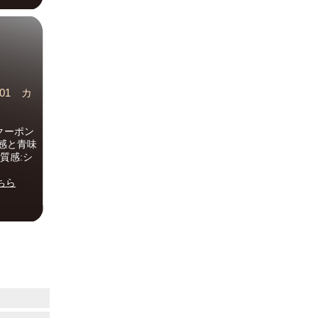
01 カ
クーポン
感と青味
質感:シ
ちら