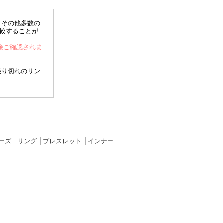
、その他多数の
比較することが
直接ご確認されま
売り切れのリン
ーズ
│
リング
│
ブレスレット
│
インナー