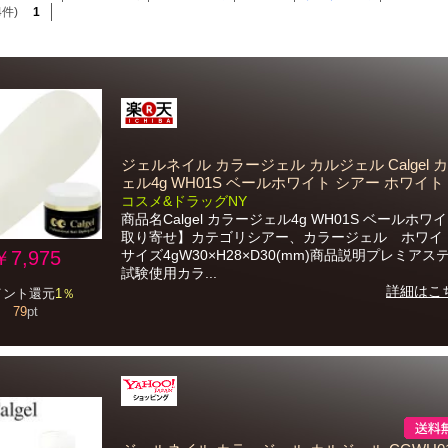
4件)
1
ジェルネイル カラージェル カルジェル Calgel 
ェル4g WH01S ベールホワイト シアー ホワイト
コスメ&ドラッグNY
商品名Calgel カラージェル4g WH01S ベールホワ
取り寄せ】カテゴリシアー、カラージェル ホワイ
￥7,975
サイズ4gW30×H28×D30(mm)商品説明プレミアス
試験使用カラ...
詳細はこ
イント還元
1％
79
pt