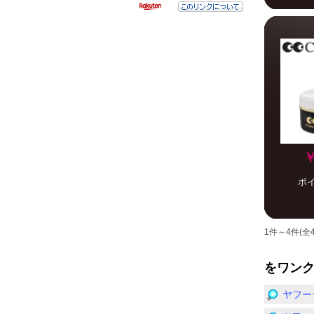
￥
ポ
1件～4件(全
をワン
ヤフー