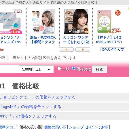
ア商品まで有名大手通販サイトで話題の人気商品を価格比較！
比較！ 当サイトの内容は広告を含んでいます
一般
価格比較
h01 価格比較
ショッピングで「」の価格をチェックする
「cgwh01」の価格をチェックする
ZONで「」の価格をチェックする
標準スコア
│
価格の安い順
│
価格の高い順
│
ショップ
│
あいうえお順
│