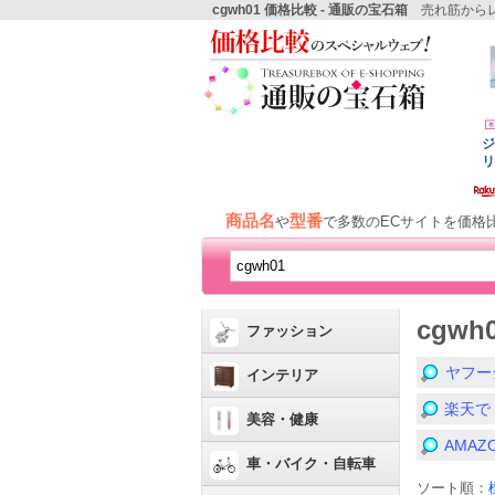
cgwh01 価格比較 - 通販の宝石箱
売れ筋からレ
商品名
型番
や
で多数のECサイトを価格
cgw
ファッション
ヤフー
インテリア
楽天で
美容・健康
AMA
車・バイク・自転車
ソート順：