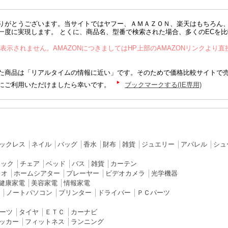
りがとうございます。当サイトではヤフー、ＡＭＡＺＯＮ、楽天はもちろん
一度に実現します。 とくに、商品名、型番で検索された場合、多くのECを
が表示されません。AMAZONにつきましてはHP上部のAMAZONリンクより
商品は「リアルタイムの情報に近い」です。そのためで価格比較サイトで
にご利用いただけましたら幸いです。
ブックマークする(IE専用)
ックレス
│
ネイル
│
バッグ
│
香水
│
財布
│
雑貨
│
ジュエリー
│
アパレル
│
シュ
ラック
│
チェア
│
ベッド
│
バス
│
雑貨
│
カーテン
ィオ
│
ホームシアター
│
プレーヤー
│
ビデオカメラ
│
光学機器
健康家電
│
美容家電
│
情報家電
│
ノートパソコン
│
プリンター
│
ドライバー
│
ＰＣパーツ
ーツ
│
タイヤ
│
ＥＴＣ
│
カーナビ
ッカー
│
フィットネス
│
ランニング