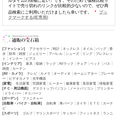
ルタイムの情報に近い」です。そのためで価格比較サ
イトで売り切れのリンクが比較的少ないので、ぜひ商
品検索にご利用いただけましたら幸いです。
ブッ
クマークする(IE専用)
[ファッション]
アクセサリー
│
時計
│
ネックレス
│
ネイル
│
バッグ
│
香
水
│
財布
│
雑貨
│
ジュエリー
│
アパレル
│
シューズ
│
リング
│
ブレスレッ
ト
│
インナー
│
ピアス
[インテリア]
家具
│
収納
│
ラック
│
AVラック
│
チェア
│
ベッド
│
バス
│
雑貨
│
カーテン
[AV・カメラ]
テレビ
│
カメラ
│
オーディオ
│
ホームシアター
│
プレーヤ
ー
│
ビデオカメラ
│
光学機器
[家電]
生活家電
│
空調家電
│
ヒーター
│
健康家電
│
美容家電
│
情報家電
[ＰＣ・周辺機器]
デスクトップパソコン
│
ノートパソコン
│
プリンター
│
ドライバー
│
ＰＣパーツ
[ガーデン]
ファニチャー
[自動車・バイク・自転車]
自転車
│
車パーツ
│
タイヤ
│
ＥＴＣ
│
カーナ
ビ
[スポーツ]
ゴルフ
│
マリンスポーツ
│
サッカー
│
フィットネス
│
ランニ