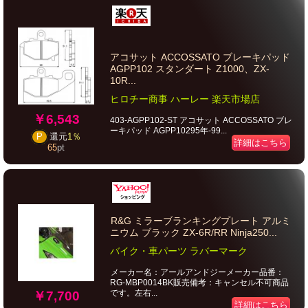
アコサット ACCOSSATO ブレーキパッド
AGPP102 スタンダート Z1000、ZX-
10R...
ヒロチー商事 ハーレー 楽天市場店
￥6,543
403-AGPP102-ST アコサット ACCOSSATO ブレ
ーキパッド AGPP10295年-99...
P
還元
1％
詳細はこちら
65
pt
R&G ミラーブランキングプレート アルミ
ニウム ブラック ZX-6R/RR Ninja250...
バイク・車パーツ ラバーマーク
メーカー名：アールアンドジーメーカー品番：
RG-MBP0014BK販売備考：キャンセル不可商品
です。左右...
￥7,700
詳細はこちら