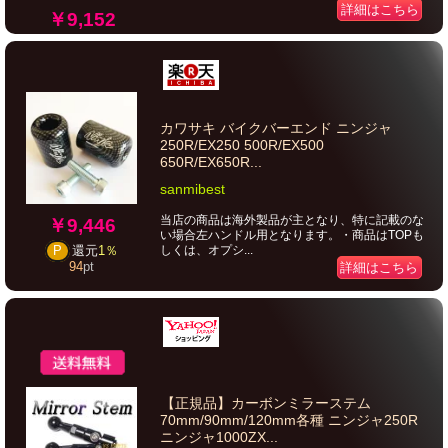
詳細はこちら
￥9,152
カワサキ バイクバーエンド ニンジャ
250R/EX250 500R/EX500
650R/EX650R...
sanmibest
当店の商品は海外製品が主となり、特に記載のな
￥9,446
い場合左ハンドル用となります。・商品はTOPも
しくは、オプシ...
P
還元
1％
94
pt
詳細はこちら
【正規品】カーボンミラーステム
70mm/90mm/120mm各種 ニンジャ250R
ニンジャ1000ZX...