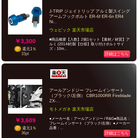
J-TRIP ジェイトリップ アルミ製スイング
アームフックボルト ER-6f ER-6n ER4
Ni...
ウェビック 楽天市場店
■商品概要【入数】2個1セット【素材／材質】ア
￥3,300
ルミ (2014材)製【仕様】取り付けボルトサイ
ズ：10m...
P
還元
1％
33
pt
詳細はこちら
アールアンドジー フレームインサート
（ブラック/左側） CBR1000RR Fireblade
ZX-...
モトメガネ 楽天市場店
●メーカー名：アールアンドジー / R&G●商品名：
￥3,609
フレームインサート（ブラック/左側）●メーカー
品番：...
P
還元
1％
36
pt
詳細はこちら