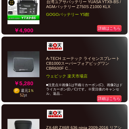
台湾ユアサバッテリー YUASA YTX9-BS /
AGMバッテリー Z750S Z1000 KLX
GOGOバッテリー YS館
詳細はこちら
￥4,900
A-TECH エーテック ライセンスプレート
CB1000スーパーフォアビッグワン
CBR600F C...
ウェビック 楽天市場店
￥5,280
■注意点※画像1は平織りカーボン(C)、画像2はド
ライカーボン(D／C)です。※受注後のキャンセ
P
還元
1％
ル、返品...
52
pt
詳細はこちら
ZX-6R ZX6R 636 ninja 2009-2016 リアシ