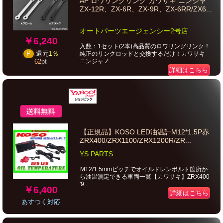
AP ロワリングリンク カワサキ ニンジャ
ZX-12R、ZX-6R、ZX-9R、ZX-6RR/ZX6...
オートパーツエージェンシー2号店
￥6,240
入数：1セット(2本)高品質のロワリングリンク！
P
還元
1％
純正のリンクロッドと交換するだけ！カワサキ
ニンジャ Z...
62
pt
詳細はこちら
【正規品】KOSO LED油温計M12*1.5P赤
ZRX400/ZRX1100/ZRX1200R/ZR...
YS PARTS
M12/1.5mmピッチでオイルドレンボルト箇所か
ら油温測定できる車両一覧【カワサキ】ZRX400
'9...
￥6,400
詳細はこちら
あすつく対応