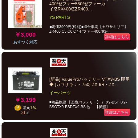
400/ゼファー550/ゼファーカ
イ/ZRX400/ZZR400...
YS PARTS
■定価3900円(税別)■適合車両【カワサキリア】
ZR400 C5,C6,C7 ゼファー400 '93-...
￥3,000
詳細はこちら
あすつく対応
[新品] ValueProバッテリー VTX9-BS 即用
◆ [カワサキ：～750] ZX-6R・ZX...
イーパーツ
￥3,199
■商品概要 【互換バッテリー】 YTX9-BSFTX9-
BSGTX9-BSDTX9-BS 他 【状態】...
P
還元
1％
詳細はこちら
31
pt