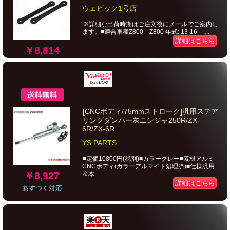
ウェビック1号店
※詳細な出荷時期はご注文後にメールでご案内し
ます。■適合車種Z800 Z800 年式: 13-16 ...
詳細はこちら
￥8,814
[CNCボディ/75mmストローク]汎用ステア
リングダンパー灰ニンジャ250R/ZX-
6R/ZX-6R...
YS PARTS
■定価10800円(税別)■カラーグレー■素材アルミ
CNCボディ(カラーアルマイト処理済)■仕様汎用
￥8,927
※本...
詳細はこちら
あすつく対応