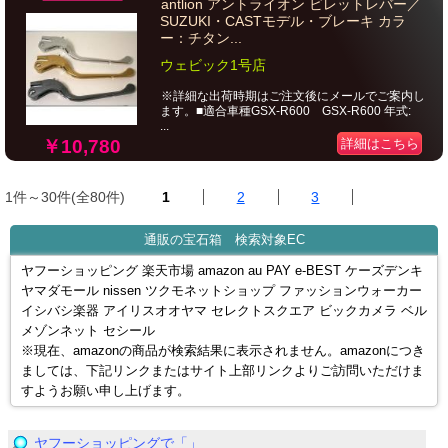
antlion アントライオン ビレットレバー／
SUZUKI・CASTモデル・ブレーキ カラ
ー：チタン...
ウェビック1号店
※詳細な出荷時期はご注文後にメールでご案内し
ます。■適合車種GSX-R600 GSX-R600 年式:
...
￥10,780
詳細はこちら
1件～30件(全80件)
1
2
3
通販の宝石箱 検索対象EC
ヤフーショッピング 楽天市場 amazon au PAY e-BEST ケーズデンキ
ヤマダモール nissen ツクモネットショップ ファッションウォーカー
イシバシ楽器 アイリスオオヤマ セレクトスクエア ビックカメラ ベル
メゾンネット セシール
※現在、amazonの商品が検索結果に表示されません。amazonにつき
ましては、下記リンクまたはサイト上部リンクよりご訪問いただけま
すようお願い申し上げます。
ヤフーショッピングで「」