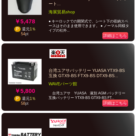
ート...
海展貿易shop
￥5,478
● キーロックでの開閉式で、シート下の収納スペ
ースはそのまま使用できます。 ● ノーマル同様タ
P
還元
1％
イプの社外...
54
pt
詳細はこちら
台湾ユアサバッテリー YUASA YTX9-BS
互換 GTX9-BS FTX9-BS DTX9-BS...
WAVEパーツ館
￥5,800
台湾ユアサ YUASA 液別 AGM バッテリー
互換バッテリー YTX9-BS GTX9-BS FT...
P
還元
1％
詳細はこちら
58
pt