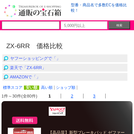
型番・商品名で多数ECを価格比
較！
ZX-6RR 価格比較
ヤフーショッピングで「」
楽天で「ZX-6RR」
AMAZONで「」
標準スコア
安い順
高い順
ショップ順
1件～30件(全80件)
1
2
3
【高品質】新型ブレーキパッド ゼファー