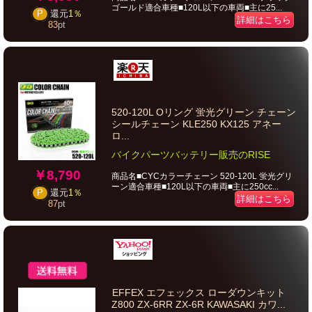
ゴールド適合車種■120L以下の車両■主に25...
P
還元
1％
詳細はこちら
83
pt
520-120L Oリング 蛍光グリーン チェーン
シールチェーン KLE250 KX125 アネー
ロ...
バイクパーツバッテリー販売のRISE
￥8,790
商品名■CYCカラーチェーン 520-120L 蛍光グリ
ーン適合車種■120L以下の車両■主に250cc...
P
還元
1％
詳細はこちら
87
pt
EFFEX エフェックス ローダウンキット
Z800 ZX-6RR ZX-6R KAWASAKI カワ...