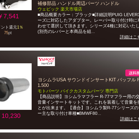
補修部品 ハンドル周辺パーツ ハンドル
ウェビック 楽天市場店
■商品概要カラー：ブラック■詳細説明PUIG LEVER3
￥7,541
ーズに対応したアダプター。レーバー取り付け時に
わせて選択して頂きます。シリーズ4種に対応いた
イント還元
1％
(別売のレバーと本商品を組...
75
pt
詳細はこ
ヨシムラUSA サウンドインサートKIT バッフル R
1.500
モトパーツ バイクカスタムパーツ 専門店
【商品説明】ヨシムラマフラー R-77マフラー用の
音量インサートキットです。これを装着して音量を
とが出来ます。【適合】ヨシムラ製R-77シリーズ
ー主な取り付け車種■BMWF80...
10,230
詳細はこ