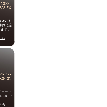
1000
636 ZX-
.0シリ
車両に合
します。
ちら
- ZX-
K04-01
パフォーマ
E 18- リ
ちら