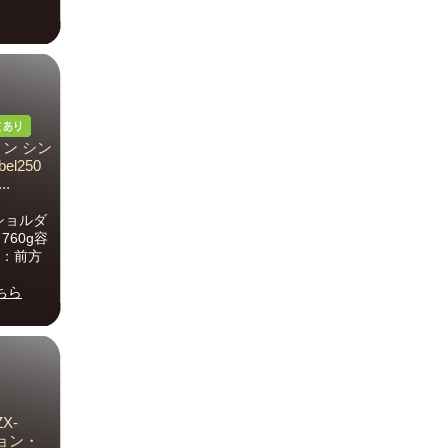
リン シン
l250
..
mショルダ
760g容
品：前方
ちら
X-
ション・