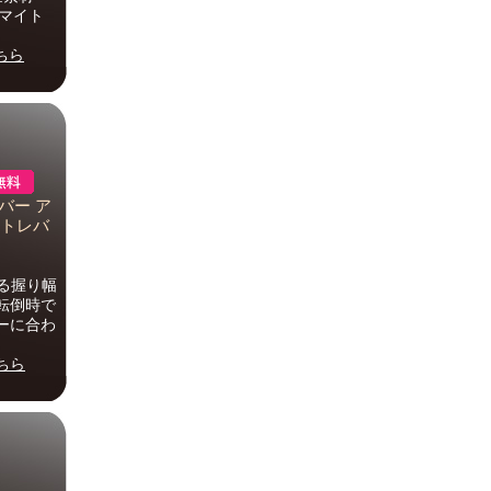
ルマイト
ちら
レバー ア
ストレバ
る握り幅
転倒時で
ーに合わ
ちら