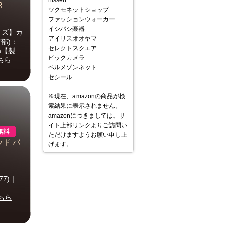
nissen
R
ツクモネットショップ
ファッションウォーカー
イシバシ楽器
イズ】カ
アイリスオオヤマ
ア部)：
セレクトスクエア
【製...
ビックカメラ
ちら
ベルメゾンネット
セシール
※現在、amazonの商品が検
索結果に表示されません。
amazonにつきましては、サ
イト上部リンクよりご訪問い
ただけますようお願い申し上
ッド バ
げます。
77)｜
ちら