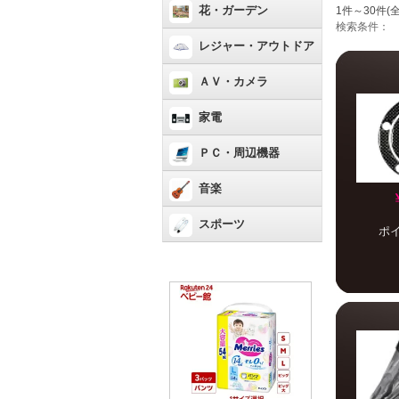
花・ガーデン
1件～30件(全
検索条件：
レジャー・アウトドア
ＡＶ・カメラ
家電
ＰＣ・周辺機器
音楽
スポーツ
ポ