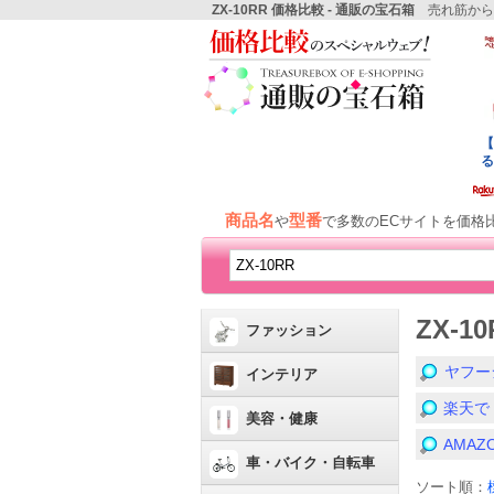
ZX-10RR 価格比較 - 通販の宝石箱
売れ筋から
商品名
型番
や
で多数のECサイトを価格
ZX-
ファッション
ヤフー
インテリア
楽天で
美容・健康
AMA
車・バイク・自転車
ソート順：