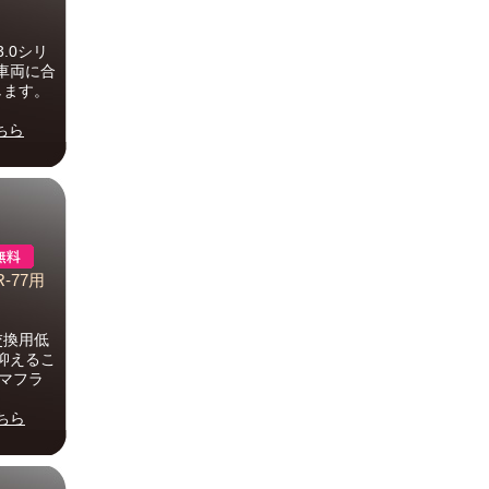
.0シリ
車両に合
します。
ちら
-77用
交換用低
抑えるこ
のマフラ
ちら