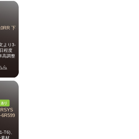
10RR 下
より3-
0日程度
車高調整
ちら
RSYS
-6R599
-T6)、
金素材