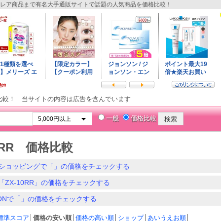
レア商品まで有名大手通販サイトで話題の人気商品を価格比較！
比較！ 当サイトの内容は広告を含んでいます
一般
価格比較
10RR 価格比較
ショッピングで「」の価格をチェックする
「ZX-10RR」の価格をチェックする
ZONで「」の価格をチェックする
標準スコア
│
価格の安い順
│
価格の高い順
│
ショップ
│
あいうえお順
│