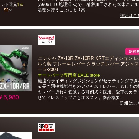
(A6061-T6処理済み)で、精密加工された本体にア
イント還元
1％
処理を行うことにより高...
55
pt
詳細はこ
ニンジャ ZX-10R ZX-10RR KRTエディション 
ルミ製 ブレーキレバー クラッチレバー アジャ
ー S-2008
オートパーツ専門店 EALE store
最適なライディングポジションがセッティングでき
＆長さ調整機能付きのアジャストレバー。もしもの
もレバー折れを低減する可倒式を採用。愛車のカラ
￥5,980
せてドレスアップにもオススメ。商品概要...
詳細はこ