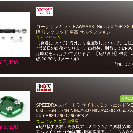
ローダウンキット KAWASAKI Ninja ZX-10R ZX-
降 リンクロッド 車高 サスペンション
ワイドリーム
【発送について】海外より発送致しますので、ご注文
7営業日の出荷となります。出荷後、到着まで14-3
お時間をいただいております。【商品説明】機能 : 
(約20-30ミリメートル)...
￥5,400
詳細はこ
SPEEDRA スピードラ サイドスタンドエンド VE
650 ER6N ER4N NINJA650 NINJA650R Z650 ZX
ZX-6R636 Z900 Z900RS Z...
ウェビック 楽天市場店
￥5,500
■商品概要素材：高強度アルミニウム合金素材(A6061
アルマイト仕上げ■詳細説明高強度アルミニウム合