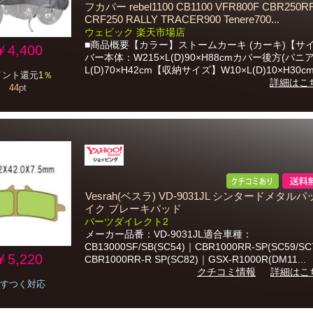
フカバー rebel1100 CB1100 VFR800F CBR250R
CRF250 RALLY TRACER900 Tenere700...
ウェビック 楽天市場店
■商品概要【カラー】ストームカーキ (カーキ)【サ
￥4,400
バー本体：W215×L(D)90×H88cmカバー後方(パニ
L(D)70×H42cm【収納サイズ】W10×L(D)10×H30cm
イント還元
1％
詳細はこ
44
pt
Vesrah(ベスラ) VD-9031JL シンタードメタルパ
イク ブレーキパッド
パーツダイレクト2
メーカー品番：VD-9031JL適合車種：
CB13000SF/SB(SC54)｜CBR1000RR-SP(SC59/SC
￥5,220
CBR1000RR-R SP(SC82)｜GSX-R1000R(DM11...
クチコミ情報
詳細はこ
すつく対応