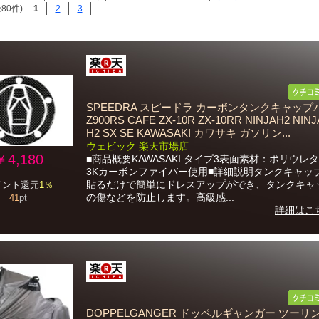
80件)
1
2
3
SPEEDRA スピードラ カーボンタンクキャップ
Z900RS CAFE ZX-10R ZX-10RR NINJAH2 NINJ
H2 SX SE KAWASAKI カワサキ ガソリン...
ウェビック 楽天市場店
￥4,180
■商品概要KAWASAKI タイプ3表面素材：ポリウレ
3Kカーボンファイバー使用■詳細説明タンクキャッ
貼るだけで簡単にドレスアップができ、タンクキャ
イント還元
1％
の傷などを防止します。高級感...
41
pt
詳細はこ
DOPPELGANGER ドッペルギャンガー ツーリ