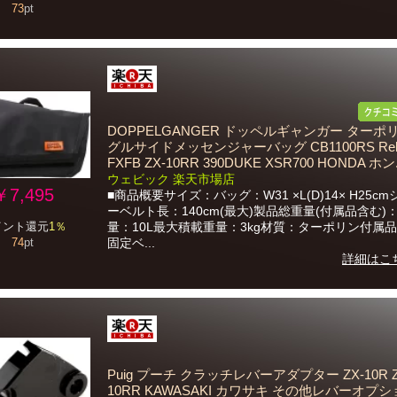
73
pt
DOPPELGANGER ドッペルギャンガー ターポ
グルサイドメッセンジャーバッグ CB1100RS Rebe
FXFB ZX-10RR 390DUKE XSR700 HONDA ホン.
ウェビック 楽天市場店
￥7,495
■商品概要サイズ：バッグ：W31 ×L(D)14× H25c
ーベルト長：140cm(最大)製品総重量(付属品含む)：
量：10L最大積載重量：3kg材質：ターポリン付属
イント還元
1％
固定ベ...
74
pt
詳細はこ
Puig プーチ クラッチレバーアダプター ZX-10R Z
10RR KAWASAKI カワサキ その他レバーオプ