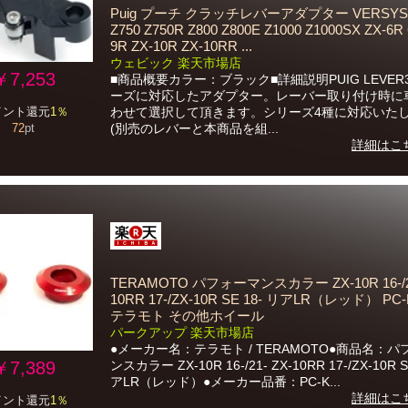
Puig プーチ クラッチレバーアダプター VERSYS 
Z750 Z750R Z800 Z800E Z1000 Z1000SX ZX-6R 
9R ZX-10R ZX-10RR ...
ウェビック 楽天市場店
￥7,253
■商品概要カラー：ブラック■詳細説明PUIG LEVER3
ーズに対応したアダプター。レーバー取り付け時に
わせて選択して頂きます。シリーズ4種に対応いた
イント還元
1％
(別売のレバーと本商品を組...
72
pt
詳細はこ
TERAMOTO パフォーマンスカラー ZX-10R 16-/21
10RR 17-/ZX-10R SE 18- リアLR（レッド） PC-
テラモト その他ホイール
パークアップ 楽天市場店
●メーカー名：テラモト / TERAMOTO●商品名：
￥7,389
ンスカラー ZX-10R 16-/21- ZX-10RR 17-/ZX-10R S
アLR（レッド）●メーカー品番：PC-K...
詳細はこ
イント還元
1％