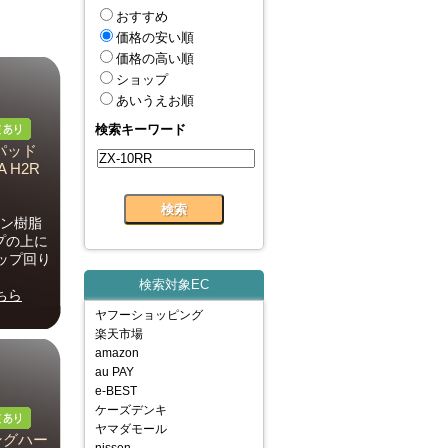
おすすめ
価格の安い順
価格の高い順
ショップ
あいうえお順
検索キーワード
パッド
A H2R
タン樹脂
プの上に
ップ回り
検索対象EC
ちら
ヤフーショッピング
楽天市場
amazon
au PAY
e-BEST
ケーズデンキ
ヤマダモール
ングハー