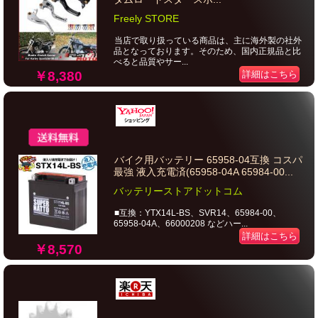
Freely STORE
当店で取り扱っている商品は、主に海外製の社外
品となっております。そのため、国内正規品と比
べると品質やサー...
￥8,380
詳細はこちら
バイク用バッテリー 65958-04互換 コスパ
最強 液入充電済(65958-04A 65984-00...
バッテリーストアドットコム
■互換：YTX14L-BS、SVR14、65984-00、
65958-04A、66000208 などハー...
詳細はこちら
￥8,570