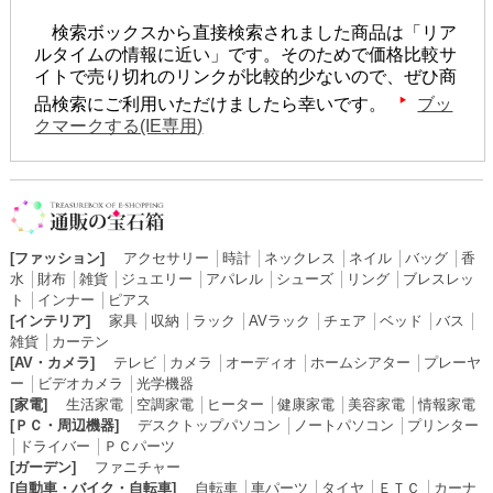
検索ボックスから直接検索されました商品は「リア
ルタイムの情報に近い」です。そのためで価格比較サ
イトで売り切れのリンクが比較的少ないので、ぜひ商
品検索にご利用いただけましたら幸いです。
ブッ
クマークする(IE専用)
[ファッション]
アクセサリー
│
時計
│
ネックレス
│
ネイル
│
バッグ
│
香
水
│
財布
│
雑貨
│
ジュエリー
│
アパレル
│
シューズ
│
リング
│
ブレスレッ
ト
│
インナー
│
ピアス
[インテリア]
家具
│
収納
│
ラック
│
AVラック
│
チェア
│
ベッド
│
バス
│
雑貨
│
カーテン
[AV・カメラ]
テレビ
│
カメラ
│
オーディオ
│
ホームシアター
│
プレーヤ
ー
│
ビデオカメラ
│
光学機器
[家電]
生活家電
│
空調家電
│
ヒーター
│
健康家電
│
美容家電
│
情報家電
[ＰＣ・周辺機器]
デスクトップパソコン
│
ノートパソコン
│
プリンター
│
ドライバー
│
ＰＣパーツ
[ガーデン]
ファニチャー
[自動車・バイク・自転車]
自転車
│
車パーツ
│
タイヤ
│
ＥＴＣ
│
カーナ