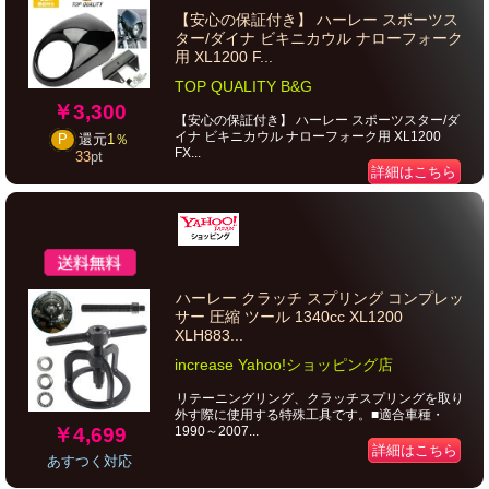
【安心の保証付き】 ハーレー スポーツス
ター/ダイナ ビキニカウル ナローフォーク
用 XL1200 F...
TOP QUALITY B&G
￥3,300
【安心の保証付き】 ハーレー スポーツスター/ダ
イナ ビキニカウル ナローフォーク用 XL1200
P
還元
1％
FX...
33
pt
詳細はこちら
ハーレー クラッチ スプリング コンプレッ
サー 圧縮 ツール 1340cc XL1200
XLH883...
increase Yahoo!ショッピング店
リテーニングリング、クラッチスプリングを取り
外す際に使用する特殊工具です。■適合車種・
￥4,699
1990～2007...
詳細はこちら
あすつく対応