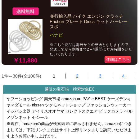
並行輸入品 バイク エンジン クラッチ
Friction プレート Discs キット ハーレー
スポ...
ハナピ
※こちら商品は海外からの発送となりますので、
発送してから到着まで2－4週間ほどお時間をいた
だいております...
￥11,880
詳細はこちら
1件～30件(全106件)
1
2
3
4
通販の宝石箱 検索対象EC
ヤフーショッピング 楽天市場 amazon au PAY e-BEST ケーズデンキ
ヤマダモール nissen ツクモネットショップ ファッションウォーカー
イシバシ楽器 アイリスオオヤマ セレクトスクエア ビックカメラ ベル
メゾンネット セシール
※現在、amazonの商品が検索結果に表示されません。amazonにつき
ましては、下記リンクまたはサイト上部リンクよりご訪問いただけま
すようお願い申し上げます。