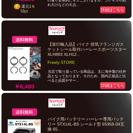
の通り全体的にキズございますが、コケキズや割
れ欠けなどの欠点...
P
還元
1％
詳細はこちら
58
pt
【並行輸入品】バイク 排気フランジガス
ケットシール取付ハーレースポーツスター
XLH883 XLH12...
Freely STORE
当店で取り扱っている商品は、主に海外製の社外
品となっております。そのため、国内正規品と比
べると品質やサー...
￥6,480
詳細はこちら
バイク用バッテリー ハーレー専用バッテ
リー STX14L-BS シールド型 65958-04互
換 65...