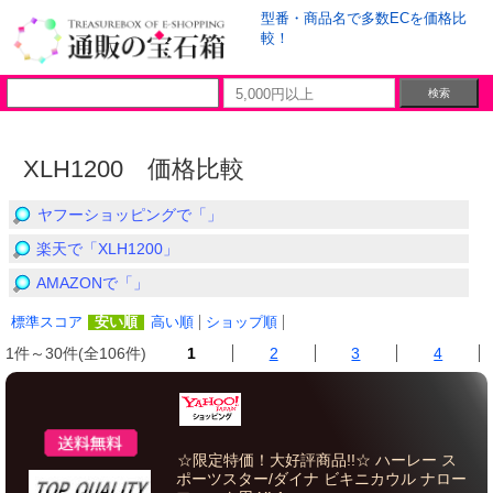
型番・商品名で多数ECを価格比
較！
XLH1200 価格比較
ヤフーショッピングで「」
楽天で「XLH1200」
AMAZONで「」
標準スコア
安い順
高い順
ショップ順
1件～30件(全106件)
1
2
3
4
☆限定特価！大好評商品!!☆ ハーレー ス
ポーツスター/ダイナ ビキニカウル ナロー