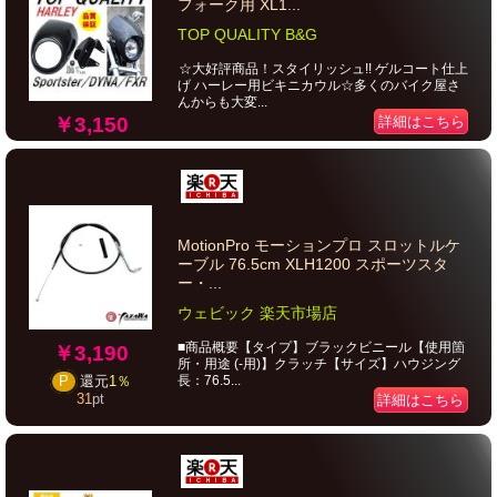
フォーク用 XL1...
TOP QUALITY B&G
☆大好評商品！スタイリッシュ!! ゲルコート仕上
げ ハーレー用ビキニカウル☆多くのバイク屋さ
んからも大変...
￥3,150
詳細はこちら
MotionPro モーションプロ スロットルケ
ーブル 76.5cm XLH1200 スポーツスタ
ー・...
ウェビック 楽天市場店
■商品概要【タイプ】ブラックビニール【使用箇
￥3,190
所・用途 (-用)】クラッチ【サイズ】ハウジング
長：76.5...
P
還元
1％
31
pt
詳細はこちら