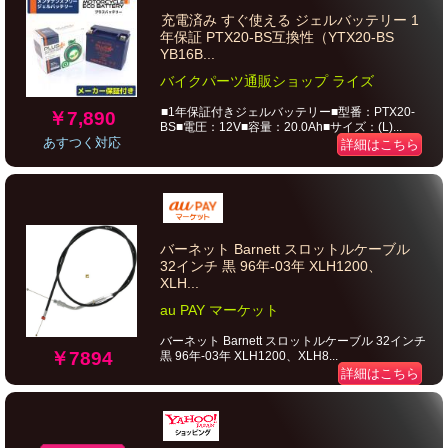
充電済み すぐ使える ジェルバッテリー 1
年保証 PTX20-BS互換性（YTX20-BS
YB16B...
バイクパーツ通販ショップ ライズ
■1年保証付きジェルバッテリー■型番：PTX20-
￥7,890
BS■電圧：12V■容量：20.0Ah■サイズ：(L)...
あすつく対応
詳細はこちら
バーネット Barnett スロットルケーブル
32インチ 黒 96年-03年 XLH1200、
XLH...
au PAY マーケット
バーネット Barnett スロットルケーブル 32インチ
￥7894
黒 96年-03年 XLH1200、XLH8...
詳細はこちら