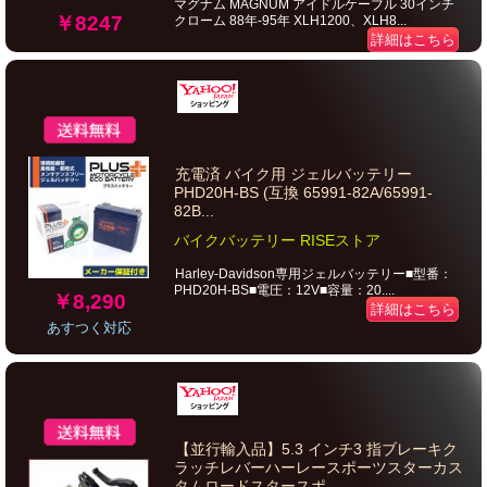
マグナム MAGNUM アイドルケーブル 30インチ
￥8247
クローム 88年-95年 XLH1200、XLH8...
詳細はこちら
充電済 バイク用 ジェルバッテリー
PHD20H-BS (互換 65991-82A/65991-
82B...
バイクバッテリー RISEストア
Harley-Davidson専用ジェルバッテリー■型番：
PHD20H-BS■電圧：12V■容量：20....
￥8,290
詳細はこちら
あすつく対応
【並行輸入品】5.3 インチ3 指ブレーキク
ラッチレバーハーレースポーツスターカス
タムロードスタースポ...