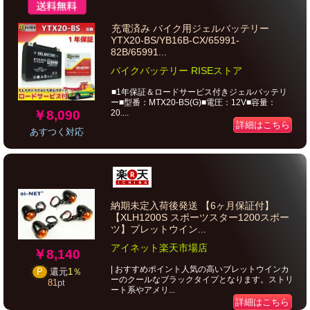
充電済み バイク用ジェルバッテリー
YTX20-BS/YB16B-CX/65991-
82B/65991...
バイクバッテリー RISEストア
■1年保証＆ロードサービス付きジェルバッテリ
ー■型番：MTX20-BS(G)■電圧：12V■容量：
￥8,090
20....
詳細はこちら
あすつく対応
納期未定入荷後発送 【6ヶ月保証付】
【XLH1200S スポーツスター1200スポー
ツ】ブレットウイン...
アイネット楽天市場店
￥8,140
| おすすめポイント人気の高いブレットウインカ
P
還元
1％
ーのクールなブラックタイプとなります。ストリ
81
pt
ート系やアメリ...
詳細はこちら