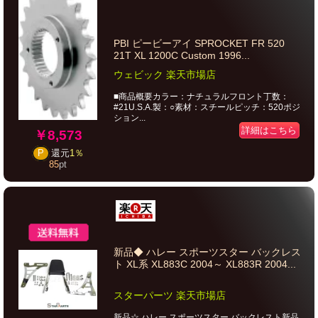
PBI ピービーアイ SPROCKET FR 520
21T XL 1200C Custom 1996...
ウェビック 楽天市場店
■商品概要カラー：ナチュラルフロント丁数：
#21U.S.A.製：○素材：スチールピッチ：520ポジ
ション...
詳細はこちら
￥8,573
P
還元
1％
85
pt
新品◆ ハレー スポーツスター バックレス
ト XL系 XL883C 2004～ XL883R 2004...
スターパーツ 楽天市場店
新品☆ ハレー スポーツスター バックレスト新品