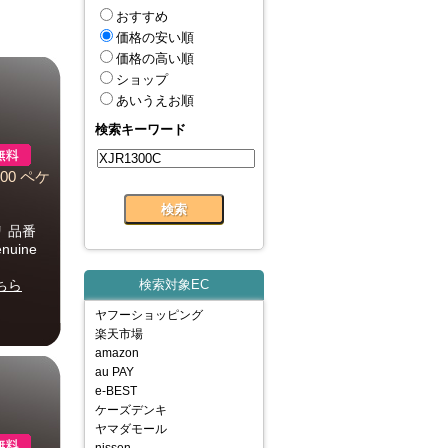
おすすめ
価格の安い順
価格の高い順
ショップ
あいうえお順
検索キーワード
00 ペケ
 品番
nuine
ちら
検索対象EC
ヤフーショッピング
楽天市場
amazon
au PAY
e-BEST
ケーズデンキ
ヤマダモール