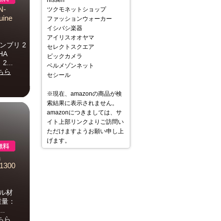
nissen
-
ツクモネットショップ
ine
ファッションウォーカー
イシバシ楽器
アイリスオオヤマ
ンブリ 2
セレクトスクエア
HA
ビックカメラ
...
ベルメゾンネット
ちら
セシール
※現在、amazonの商品が検
索結果に表示されません。
amazonにつきましては、サ
イト上部リンクよりご訪問い
ただけますようお願い申し上
げます。
換
1300
ェル材
・重量：
..
ちら