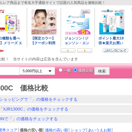
レア商品まで有名大手通販サイトで話題の人気商品を価格比較！
比較！ 当サイトの内容は広告を含んでいます
一般
価格比較
1300C 価格比較
ショッピングで「」の価格をチェックする
「XJR1300C」の価格をチェックする
ZONで「」の価格をチェックする
標準スコア
│
価格の安い順
│
価格の高い順
│
ショップ
│
あいうえお順
│