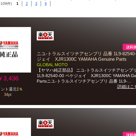
109件)
1
2
3
4
ニユ-トラルスイツチアセンブリ 品番 1L9-82540-
ジェイ XJR1300C YAMAHA Genuine Parts
GLOBAL MOTO
【ヤマハ純正部品】 ニユ-トラルスイツチアセンブリ
1L9-82540-00 ペケジェイ XJR1300C YAMAHA Ge
￥3,436
Partsニユ-トラルスイツチアセンブリ 品番 1L9-...
詳細はこ
イント還元
1％
34
pt