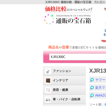
XJR1300C 価格比較 - 通販の宝石箱
売れ筋から
商品名
型番
や
で多数のECサイトを価格
XJR
ファッション
ヤフー
インテリア
楽天で
美容・健康
AMA
車・バイク・自転車
ソート順：