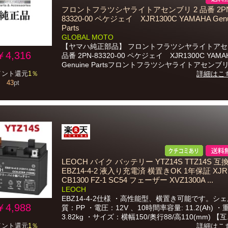
フロントフラツシヤライトアセンブリ 2 品番 2PN
83320-00 ペケジェイ XJR1300C YAMAHA Genu
Parts
GLOBAL MOTO
【ヤマハ純正部品】 フロントフラツシヤライトアセ
￥4,316
品番 2PN-83320-00 ペケジェイ XJR1300C YAMA
Genuine Partsフロントフラツシヤライトアセンブリ 2
イント還元
1％
詳細はこ
43
pt
LEOCH バイク バッテリー YTZ14S TTZ14S 互
EBZ14-4-2 液入り充電済 横置きOK 1年保証 XJR
CB1300 FZ-1 SC54 フェーザー XVZ1300A ...
LEOCH
EBZ14-4-2仕様 ・高性能型、横置き可能です。シ
￥4,988
質：PP ・電圧：12V 、10時間率容量: 11.2(Ah) 
3.82kg ・サイズ：横幅150/奥行88/高110(mm) 【互.
イント還元
1％
詳細はこ