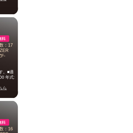
数：17
AZER
ZF-
す。■適
00 年式:
ちら
数：16