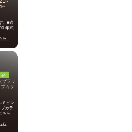
AZER
ZF-
す。■適
00 年式:
ちら
（ブラッ
ャップカラ
アルミビレ
ップカラ
こちら・
ちら