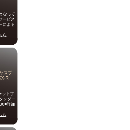
となって
サービス
ーによる
ちら
リヤスプ
SX-R
ロケット丁
タンダー
30■詳細
ちら