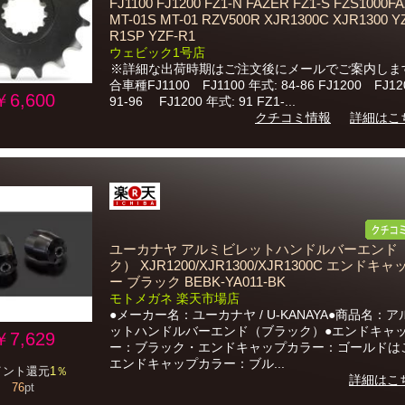
FJ1100 FJ1200 FZ1-N FAZER FZ1-S FZS1000F
MT-01S MT-01 RZV500R XJR1300C XJR1300 Y
R1SP YZF-R1
ウェビック1号店
※詳細な出荷時期はご注文後にメールでご案内しま
合車種FJ1100 FJ1100 年式: 84-86 FJ1200 FJ12
￥6,600
91-96 FJ1200 年式: 91 FZ1-...
クチコミ情報
詳細はこ
ユーカナヤ アルミビレットハンドルバーエンド
ク） XJR1200/XJR1300/XJR1300C エンドキ
ー ブラック BEBK-YA011-BK
モトメガネ 楽天市場店
●メーカー名：ユーカナヤ / U-KANAYA●商品名：
ットハンドルバーエンド（ブラック）●エンドキャ
￥7,629
ー：ブラック・エンドキャップカラー：ゴールドは
エンドキャップカラー：ブル...
イント還元
1％
詳細はこ
76
pt