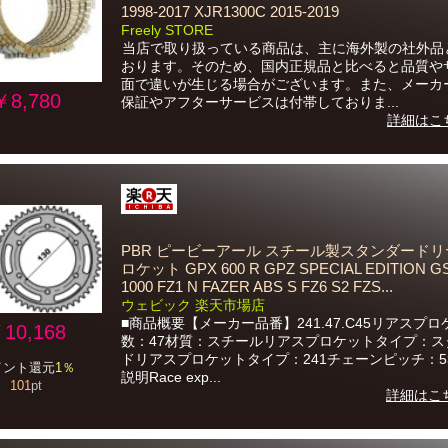
1998-2017 XJR1300C 2015-2019
Freely STORE
当店で取り扱っている商品は、主に海外製の社外品
おります。そのため、国内正規品と比べると品質や
面で違いが生じる場合がございます。また、メーカ
￥8,780
保証やアフターサービスは付帯しておりま...
詳細はこ
PBR ピービーアール スチール製スタンダード
ロケット GPX 600 R GPZ SPECIAL EDITION G
1000 FZ1 N FAZER ABS S FZ6 S2 FZS...
ウェビック 楽天市場店
■商品概要【メーカー品番】241.47.C45リアスプ
10,168
数：47材質：スチールリアスプロケットタイプ：ス
ドリアスプロケットタイプ：241チェーンピッチ：5
イント還元
1％
説明Race exp...
101
pt
詳細はこ