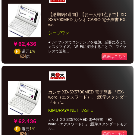
【納期約4週間】【お一人様1点まで】XD-
SX5700MED カシオ CASIO 電子辞書 EX-
wo...
シープワン
●ワイヤレスでコンテンツを追加。必要に応じて
￥62,436
カスタマイズ。 Wi-Fiに接続することで、ワイヤ
レスで追加...
P
還元
1％
624
pt
詳細はこちら
カシオ XD-SX5700MED 電子辞書 「EX-
word（エクスワード）」 (医学スタンダー
ドモデ...
KIMURAYA NET TASTE
カシオ XD-SX5700MED 電子辞書 「EX-
￥62,436
word（エクスワード）」 (医学スタンダードモデ
ル...
P
還元
1％
624
pt
詳細はこちら