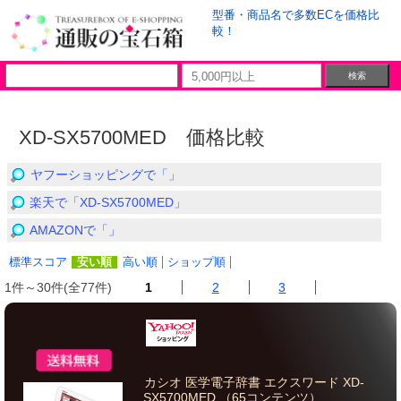
型番・商品名で多数ECを価格比
較！
XD-SX5700MED 価格比較
ヤフーショッピングで「」
楽天で「XD-SX5700MED」
AMAZONで「」
標準スコア
安い順
高い順
ショップ順
1件～30件(全77件)
1
2
3
カシオ 医学電子辞書 エクスワード XD-
SX5700MED （65コンテンツ）...