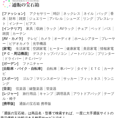
[ファッション]
アクセサリー
│
時計
│
ネックレス
│
ネイル
│
バッグ
│
香
水
│
財布
│
雑貨
│
ジュエリー
│
アパレル
│
シューズ
│
リング
│
ブレスレッ
ト
│
インナー
│
ピアス
[インテリア]
家具
│
収納
│
ラック
│
AVラック
│
チェア
│
ベッド
│
バス
│
雑貨
│
カーテン
[AV・カメラ]
テレビ
│
カメラ
│
オーディオ
│
ホームシアター
│
プレーヤ
ー
│
ビデオカメラ
│
光学機器
[家電]
生活家電
│
空調家電
│
ヒーター
│
健康家電
│
美容家電
│
情報家電
[ＰＣ・周辺機器]
デスクトップパソコン
│
ノートパソコン
│
プリンター
│
ドライバー
│
ＰＣパーツ
[ガーデン]
ファニチャー
[自動車・バイク・自転車]
自転車
│
車パーツ
│
タイヤ
│
ＥＴＣ
│
カーナ
ビ
[スポーツ]
ゴルフ
│
マリンスポーツ
│
サッカー
│
フィットネス
│
ランニ
ング
[音楽]
弦楽器
│
鍵盤楽器
│
管楽器
[レジャー]
旅行用品
│
キャンプ
│
調理器具
│
アウトドアバッグ
│
テーブ
ル・椅子
[携帯版]
通販の宝石箱 携帯版
「通販の宝石箱」は商品名・型番で検索すれば、一度に大手通販サイトの
商品価格を比較できる検索サービスです！