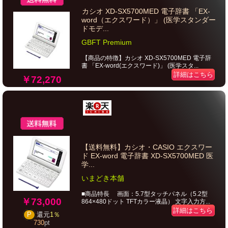
カシオ XD-SX5700MED 電子辞書 「EX-
word（エクスワード）」 (医学スタンダー
ドモデ...
GBFT Premium
【商品の特徴】カシオ XD-SX5700MED 電子辞
書 「EX-word(エクスワード)」 (医学スタ...
詳細はこちら
￥72,270
【送料無料】カシオ・CASIO エクスワー
ド EX-word 電子辞書 XD-SX5700MED 医
学...
いまどき本舗
■商品特長 画面：5.7型タッチパネル（5.2型
￥73,000
864×480ドット TFTカラー液晶） 文字入力方...
詳細はこちら
P
還元
1％
730
pt