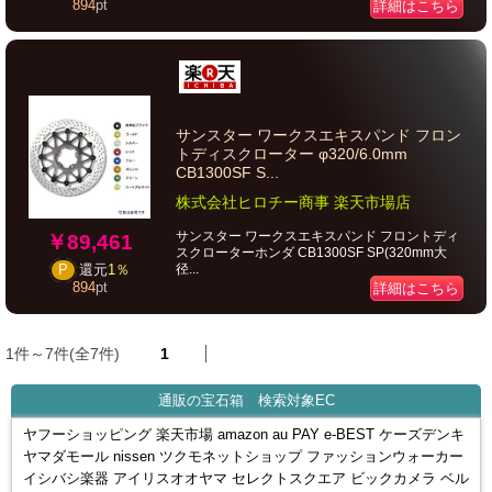
894
pt
詳細はこちら
サンスター ワークスエキスパンド フロン
トディスクローター φ320/6.0mm
CB1300SF S...
株式会社ヒロチー商事 楽天市場店
サンスター ワークスエキスパンド フロントディ
￥89,461
スクローターホンダ CB1300SF SP(320mm大
径...
P
還元
1％
894
pt
詳細はこちら
1件～7件(全7件)
1
通販の宝石箱 検索対象EC
ヤフーショッピング 楽天市場 amazon au PAY e-BEST ケーズデンキ
ヤマダモール nissen ツクモネットショップ ファッションウォーカー
イシバシ楽器 アイリスオオヤマ セレクトスクエア ビックカメラ ベル