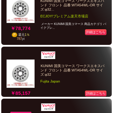
KUNIMI 国美コマース ワークスエキスパ
ンド フロント 品番:WTA54WL-OR サイ
ズ:φ32...
ECJOY!プレミアム楽天市場店
メーカー KUNIMI 国美コマース 商品カテゴリ バ
￥78,774
イクブレ...
詳細はこちら
P
還元
1％
787
pt
KUNIMI 国美コマース ワークスエキスパ
ンド フロント 品番:WTA54WL-OR サイ
ズ:φ32
Fujita Japan
￥85,157
詳細はこちら