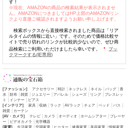
す！
※現在、AMAZONの商品の検索結果が表示されませ
ん。AMAZONにつきましてはHP上部のAMAZONリン
クより直接ご確認されますようお願い申し上げます。
検索ボックスから直接検索されました商品は「リア
ルタイムの情報に近い」です。そのためで価格比較サ
イトで売り切れのリンクが比較的少ないので、ぜひ商
品検索にご利用いただけましたら幸いです。
ブッ
クマークする(IE専用)
[ファッション]
アクセサリー
│
時計
│
ネックレス
│
ネイル
│
バッグ
│
香
水
│
財布
│
雑貨
│
ジュエリー
│
アパレル
│
シューズ
│
リング
│
ブレスレッ
ト
│
インナー
│
ピアス
[インテリア]
家具
│
収納
│
ラック
│
AVラック
│
チェア
│
ベッド
│
バス
│
雑貨
│
カーテン
[AV・カメラ]
テレビ
│
カメラ
│
オーディオ
│
ホームシアター
│
プレーヤ
ー
│
ビデオカメラ
│
光学機器
[家電]
生活家電
│
空調家電
│
ヒーター
│
健康家電
│
美容家電
│
情報家電