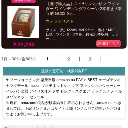
【並行輸入品】ロイヤルハウゼン ワイン
ダー ワインディングマシーン 2本巻き 3本
収納 GC03-S3...
ウォッチリスト
サイズ：(約)H22×W19×D25cm、素材：MDF、
仕様：ワインダー2本巻、腕時計3本収納、カラ
ー：...
￥22,200
詳細はこちら
1件～30件(全80件)
1
2
3
通販の宝石箱 検索対象EC
ヤフーショッピング 楽天市場 amazon au PAY e-BEST ケーズデンキ
ヤマダモール nissen ツクモネットショップ ファッションウォーカー
イシバシ楽器 アイリスオオヤマ セレクトスクエア ビックカメラ ベル
メゾンネット セシール
※現在、amazonの商品が検索結果に表示されません。amazonにつき
ましては、下記リンクまたはサイト上部リンクよりご訪問いただけま
すようお願い申し上げます。