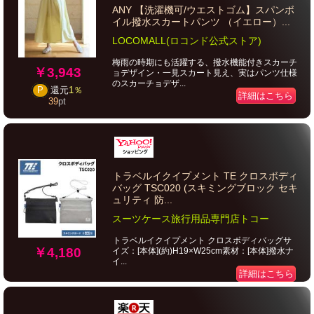
ANY 【洗濯機可/ウエストゴム】スパンボ
イル撥水スカートパンツ （イエロー）...
LOCOMALL(ロコンド公式ストア)
梅雨の時期にも活躍する、撥水機能付きスカーチ
￥3,943
ョデザイン・一見スカート見え、実はパンツ仕様
のスカーチョデザ...
P
還元
1％
詳細はこちら
39
pt
トラベルイクイプメント TE クロスボディ
バッグ TSC020 (スキミングブロック セキ
ュリティ 防...
スーツケース旅行用品専門店トコー
トラベルイクイプメント クロスボディバッグサ
￥4,180
イズ：[本体](約)H19×W25cm素材：[本体]撥水ナ
イ...
詳細はこちら