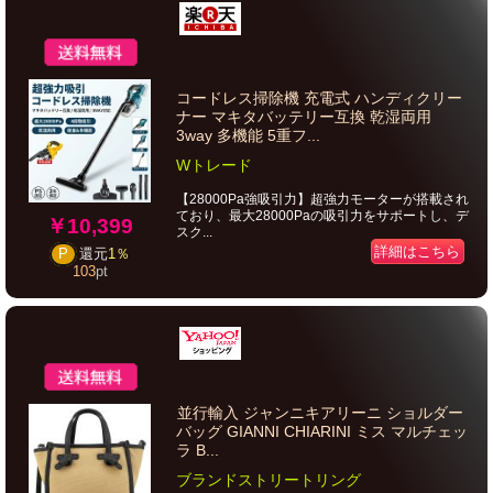
コードレス掃除機 充電式 ハンディクリー
ナー マキタバッテリー互換 乾湿両用
3way 多機能 5重フ...
Wトレード
【28000Pa強吸引力】超強力モーターが搭載され
ており、最大28000Paの吸引力をサポートし、デ
￥10,399
スク...
詳細はこちら
P
還元
1％
103
pt
並行輸入 ジャンニキアリーニ ショルダー
バッグ GIANNI CHIARINI ミス マルチェッ
ラ B...
ブランドストリートリング