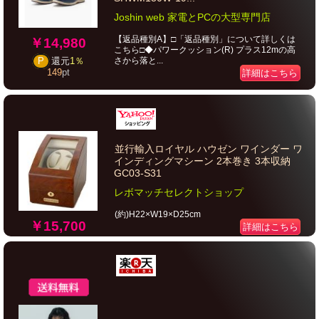
Joshin web 家電とPCの大型専門店
【返品種別A】□「返品種別」について詳しくは
￥14,980
こちら□◆パワークッション(R) プラス12mの高
さから落と...
P
還元
1％
149
pt
詳細はこちら
並行輸入ロイヤル ハウゼン ワインダー ワ
インディングマシーン 2本巻き 3本収納
GC03-S31
レボマッチセレクトショップ
(約)H22×W19×D25cm
￥15,700
詳細はこちら