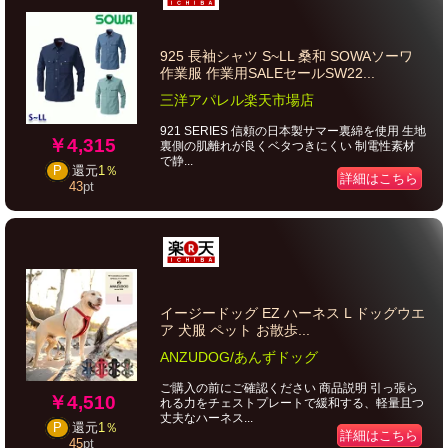
925 長袖シャツ S~LL 桑和 SOWAソーワ
作業服 作業用SALEセールSW22...
三洋アパレル楽天市場店
921 SERIES 信頼の日本製サマー裏綿を使用 生地
￥4,315
裏側の肌離れが良くベタつきにくい 制電性素材
で静...
P
還元
1％
詳細はこちら
43
pt
イージードッグ EZ ハーネス L ドッグウエ
ア 犬服 ペット お散歩...
ANZUDOG/あんずドッグ
ご購入の前にご確認ください 商品説明 引っ張ら
￥4,510
れる力をチェストプレートで緩和する、軽量且つ
丈夫なハーネス...
P
還元
1％
詳細はこちら
45
pt