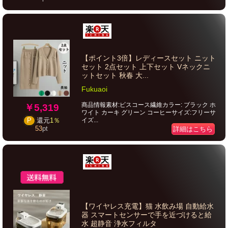
【ポイント3倍】レディースセット ニット
セット 2点セット 上下セット Vネックニ
ットセット 秋春 大...
Fukuaoi
商品情報素材:ビスコース繊維カラー: ブラック ホ
￥5,319
ワイト カーキ グリーン コーヒーサイズ:フリーサ
イズ...
P
還元
1％
53
pt
詳細はこちら
【ワイヤレス充電】猫 水飲み場 自動給水
器 スマートセンサーで手を近づけると給
水 超静音 浄水フィルタ