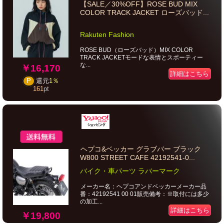
【SALE／30%OFF】ROSE BUD MIX
COLOR TRACK JACKET ローズバッド...
Rakuten Fashion
ROSE BUD（ローズバッド）MIX COLOR
TRACK JACKETモードな表情とスポーティー
な...
￥16,170
詳細はこちら
P
還元
1％
161
pt
ヘプコ&ベッカー グラブバー ブラック
W800 STREET CAFE 42192541-0...
バイク・車パーツ ラバーマーク
メーカー名：ヘプコアンドベッカーメーカー品
番：42192541 00 01販売備考：※取付には多少
の加工...
詳細はこちら
￥19,800