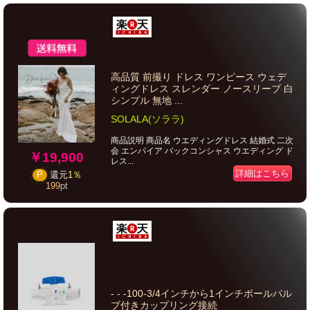
高品質 前撮り ドレス ワンピース ウェデ
ィングドレス スレンダー ノースリーブ 白
シンプル 無地 ...
SOLALA(ソララ)
商品説明 商品名 ウエディングドレス 結婚式 二次
会 エンパイア バックコンシャス ウエディング ド
￥19,900
レス...
詳細はこちら
P
還元
1％
199
pt
- - -100-3/4インチから1インチボールバル
ブ付きカップリング接続