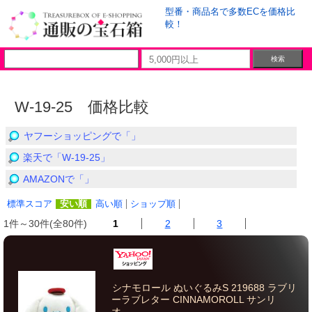
型番・商品名で多数ECを価格比
較！
W-19-25 価格比較
ヤフーショッピングで「」
楽天で「W-19-25」
AMAZONで「」
標準スコア
安い順
高い順
ショップ順
1件～30件(全80件)
1
2
3
シナモロール ぬいぐるみS 219688 ラブリ
ーラブレター CINNAMOROLL サンリ
オ...