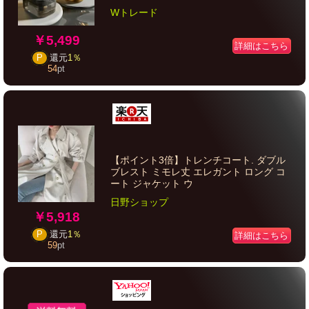
Wトレード
￥5,499
詳細はこちら
P
還元
1％
54
pt
【ポイント3倍】トレンチコート. ダブル
ブレスト ミモレ丈 エレガント ロング コ
ート ジャケット ウ
日野ショップ
￥5,918
P
還元
1％
詳細はこちら
59
pt