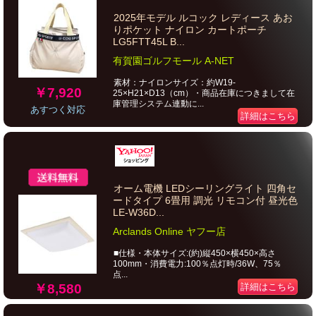
2025年モデル ルコック レディース あお
りポケット ナイロン カートポーチ
LG5FTT45L B...
有賀園ゴルフモール A-NET
素材：ナイロンサイズ：約W19-
￥7,920
25×H21×D13（cm）・商品在庫につきまして在
庫管理システム連動に...
あすつく対応
詳細はこちら
オーム電機 LEDシーリングライト 四角セ
ードタイプ 6畳用 調光 リモコン付 昼光色
LE-W36D...
Arclands Online ヤフー店
■仕様・本体サイズ:(約)縦450×横450×高さ
100mm・消費電力:100％点灯時/36W、75％
点...
￥8,580
詳細はこちら