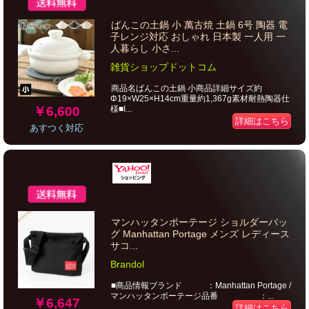
ばんこの土鍋 小 萬古焼 土鍋 6号 陶器 電
子レンジ対応 おしゃれ 日本製 一人用 一
人暮らし 小さ...
雑貨ショップドットコム
商品名ばんこの土鍋 小商品詳細サイズ約
Φ19×W25×H14cm重量約1,367g素材耐熱陶器仕
￥6,600
様■I...
詳細はこちら
あすつく対応
マンハッタンポーテージ ショルダーバッ
グ Manhattan Portage メンズ レディース
サコ...
Brandol
■商品情報ブランド ：Manhattan Portage /
マンハッタンポーテージ品番 ：...
￥6,647
詳細はこちら