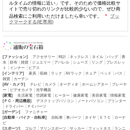
ルタイムの情報に近い」です。そのためで価格比較サ
イトで売り切れのリンクが比較的少ないので、ぜひ商
品検索にご利用いただけましたら幸いです。
ブッ
クマークする(IE専用)
[ファッション]
アクセサリー
│
時計
│
ネックレス
│
ネイル
│
バッグ
│
香
水
│
財布
│
雑貨
│
ジュエリー
│
アパレル
│
シューズ
│
リング
│
ブレスレッ
ト
│
インナー
│
ピアス
[インテリア]
家具
│
収納
│
ラック
│
AVラック
│
チェア
│
ベッド
│
バス
│
雑貨
│
カーテン
[AV・カメラ]
テレビ
│
カメラ
│
オーディオ
│
ホームシアター
│
プレーヤ
ー
│
ビデオカメラ
│
光学機器
[家電]
生活家電
│
空調家電
│
ヒーター
│
健康家電
│
美容家電
│
情報家電
[ＰＣ・周辺機器]
デスクトップパソコン
│
ノートパソコン
│
プリンター
│
ドライバー
│
ＰＣパーツ
[ガーデン]
ファニチャー
[自動車・バイク・自転車]
自転車
│
車パーツ
│
タイヤ
│
ＥＴＣ
│
カーナ
ビ
[スポーツ]
ゴルフ
│
マリンスポーツ
│
サッカー
│
フィットネス
│
ランニ