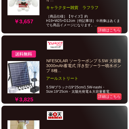
キャラクター雑貨 ラフラフ
［商品仕様］【サイズ】約
￥3,657
H19×W25×D12cm［特記事項］※画像はあくま
でも商品イメージになります。...
詳細はこちら
NFESOLAR ソーラーポンプ 5.5W 大容量
3000mAh蓄電式 浮き型ソーラー噴水ポン
プ 8種...
アールストリート
5.5Wブラック/19*25cm/1.5W-nashi・
Size:19*25cm・太陽光発電＆大容量蓄電...
詳細はこちら
￥3,825