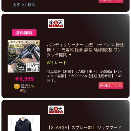
あすつく対応
ハンディクリーナー 小型 コードレス 掃除
機 ミニ 充電式 軽量 静音 3段階調整 ワン
タッチ開閉 H...
Wトレード
商品情報【材質】：ABS【重さ】:約658g【バッ
テリー容量】：6000mAh【連続使用時間】：40
￥6,999
分【...
詳細はこちら
P
還元
1％
69
pt
【XLARGE】スプレー加工 ジップフード