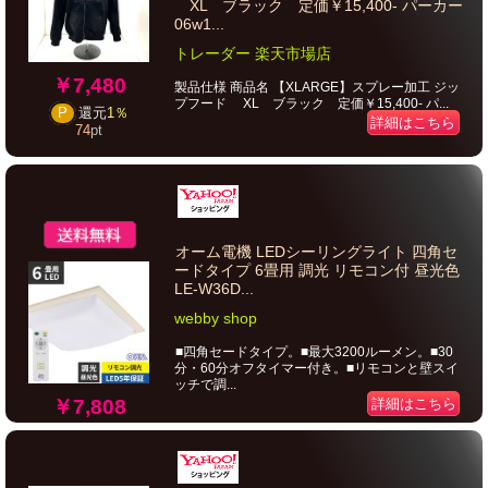
XL ブラック 定価￥15,400- パーカー
06w1...
トレーダー 楽天市場店
￥7,480
製品仕様 商品名 【XLARGE】スプレー加工 ジッ
プフード XL ブラック 定価￥15,400- パ...
P
還元
1％
詳細はこちら
74
pt
オーム電機 LEDシーリングライト 四角セ
ードタイプ 6畳用 調光 リモコン付 昼光色
LE-W36D...
webby shop
■四角セードタイプ。■最大3200ルーメン。■30
分・60分オフタイマー付き。■リモコンと壁スイ
ッチで調...
￥7,808
詳細はこちら