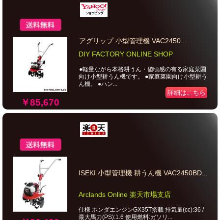
アグリップ 小型管理機 VAC2450...
DIY FACTORY ONLINE SHOP
●軽量ながら本格耕うん・値頃感の有る家庭菜園
向け小型耕うん機です。 ●家庭菜園向け小型耕う
ん機。 ●ハン...
詳細はこちら
￥85,670
ISEKI 小型管理機 耕うん機 VAC2450BD...
Arclands Online 楽天市場支店
仕様 ホンダエンジンGX35T搭載 排気量(cc):36 /
最大馬力(PS):1.6 使用燃料:ガソリ...