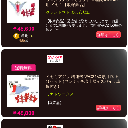
用 イセキ【取寄商品】...
グラントマト 楽天市場店
【取寄商品】 受注後に取寄せいたします。お届
けまで1週間程度要します。 管理機VAC2450用の
￥48,600
畝立てセ...
詳細はこちら
P
還元
1％
486
pt
イセキアグリ 耕運機 VAC2450専用 畝上
げセット (ワンタッチ培土器＋スパイク車
輪付き)
ミナトワークス
【取寄品】
詳細はこちら
￥48,800