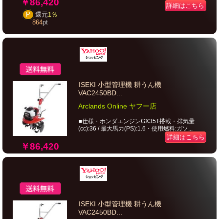
￥86,420
詳細はこちら
P
還元
1％
864
pt
ISEKI 小型管理機 耕うん機
VAC2450BD...
Arclands Online ヤフー店
■仕様・ホンダエンジンGX35T搭載・排気量
(cc):36 / 最大馬力(PS):1.6・使用燃料:ガソ...
詳細はこちら
￥86,420
ISEKI 小型管理機 耕うん機
VAC2450BD...