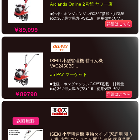
Arclands Online 2号館 ヤフー店
■仕様・ホンダエンジンGX35T搭載・排気量
(cc):36 / 最大馬力(PS):1.6・使用燃料:ガソ...
詳細はこちら
￥89,099
ISEKI 小型管理機 耕うん機
VAC2450BD...
au PAY マーケット
■仕様・ホンダエンジンGX35T搭載・排気量
(cc):36 / 最大馬力(PS):1.6・使用燃料:ガソ...
￥89790
詳細はこちら
ISEKI 小型耕運機 車軸タイプ [家庭用 耕う
ん機 小型 コンパクト 園芸 農業 家庭菜園