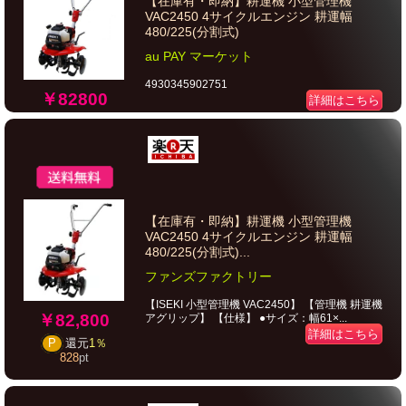
【在庫有・即納】耕運機 小型管理機
VAC2450 4サイクルエンジン 耕運幅
480/225(分割式)
au PAY マーケット
4930345902751
￥82800
詳細はこちら
【在庫有・即納】耕運機 小型管理機
VAC2450 4サイクルエンジン 耕運幅
480/225(分割式)...
ファンズファクトリー
【ISEKI 小型管理機 VAC2450】 【管理機 耕運機
￥82,800
アグリップ】 【仕様】 ●サイズ：幅61×...
詳細はこちら
P
還元
1％
828
pt