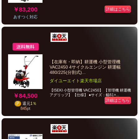
￥83,200
詳細はこちら
あすつく対応
【在庫有・即納】耕運機 小型管理機
VAC2450 4サイクルエンジン 耕運幅
480/225(分割式)...
ダイユーエイト楽天市場店
【ISEKI 小型管理機 VAC2450】 【管理機 耕運機
￥84,500
アグリップ】 【仕様】 ●サイズ：幅61×...
詳細はこちら
P
還元
1％
845
pt