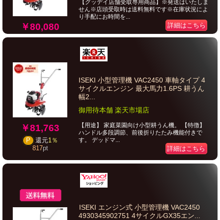
【グッデイ店舗受取専用商品】※発送はいたしま
せん※店頭受取時は送料無料です※在庫状況によ
り手配にお時間を...
￥80,080
詳細はこちら
ISEKI 小型管理機 VAC2450 車軸タイプ 4
サイクルエンジン 最大馬力1.6PS 耕うん
幅2...
御用待本舗 楽天市場店
【用途】 家庭菜園向け小型耕うん機。 【特徴】
￥81,763
ハンドル多段調節、前後折りたたみ機能付きで
す。 デッドマ...
P
還元
1％
817
pt
詳細はこちら
ISEKI エンジン式 小型管理機 VAC2450
4930345902751 4サイクルGX35エン...