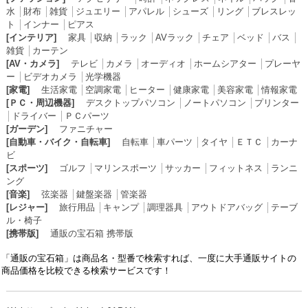
水
│
財布
│
雑貨
│
ジュエリー
│
アパレル
│
シューズ
│
リング
│
ブレスレッ
ト
│
インナー
│
ピアス
[インテリア]
家具
│
収納
│
ラック
│
AVラック
│
チェア
│
ベッド
│
バス
│
雑貨
│
カーテン
[AV・カメラ]
テレビ
│
カメラ
│
オーディオ
│
ホームシアター
│
プレーヤ
ー
│
ビデオカメラ
│
光学機器
[家電]
生活家電
│
空調家電
│
ヒーター
│
健康家電
│
美容家電
│
情報家電
[ＰＣ・周辺機器]
デスクトップパソコン
│
ノートパソコン
│
プリンター
│
ドライバー
│
ＰＣパーツ
[ガーデン]
ファニチャー
[自動車・バイク・自転車]
自転車
│
車パーツ
│
タイヤ
│
ＥＴＣ
│
カーナ
ビ
[スポーツ]
ゴルフ
│
マリンスポーツ
│
サッカー
│
フィットネス
│
ランニ
ング
[音楽]
弦楽器
│
鍵盤楽器
│
管楽器
[レジャー]
旅行用品
│
キャンプ
│
調理器具
│
アウトドアバッグ
│
テーブ
ル・椅子
[携帯版]
通販の宝石箱 携帯版
「通販の宝石箱」は商品名・型番で検索すれば、一度に大手通販サイトの
商品価格を比較できる検索サービスです！