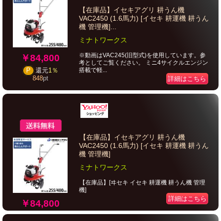
【在庫品】イセキアグリ 耕うん機
VAC2450 (1.6馬力) [イセキ 耕運機 耕うん
機 管理機]...
ミナトワークス
※動画はVAC245(旧型式)を使用しています。参
￥84,800
考としてご覧ください。 ミニ4サイクルエンジン
搭載で軽...
P
還元
1％
848
pt
詳細はこちら
【在庫品】イセキアグリ 耕うん機
VAC2450 (1.6馬力) [イセキ 耕運機 耕うん
機 管理機]
ミナトワークス
【在庫品】[ヰセキ イセキ 耕運機 耕うん機 管理
機]
詳細はこちら
￥84,800