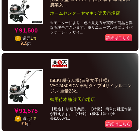
農業女...
ホームセンターヤマキシ楽天市場店
※モニターにより、色の見え方が実際の商品と異
なる場合ございます。※リニューアル等によりパ
￥91,500
ッケージ・デザイ...
詳細はこちら
P
還元
1％
915
pt
ISEKI 耕うん機(農業女子仕様)
VAC2450BDW 車軸タイプ 4サイクルエン
ジン 重量23k...
御用待本舗 楽天市場店
【用途】 耕運作業用。 【特徴】 簡単に耕運作業
￥91,575
が行えます。 【仕様】 ●機体寸法：(全
長)1060×(...
P
還元
1％
915
pt
詳細はこちら