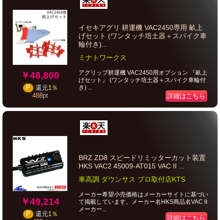
イセキアグリ 耕運機 VAC2450専用 畝上
げセット (ワンタッチ培土器＋スパイク車
輪付き)...
ミナトワークス
アグリップ耕運機 VAC2450用オプション 『畝上
￥48,800
げセット』 (ワンタッチ培土器＋スパイク車輪付
き) ...
P
還元
1％
488
pt
詳細はこちら
BRZ ZD8 スピードリミッターカット装置
HKS VAC2 45009-AT015 VAC II ...
車高調 ダウンサス プロ取付店KTS
メーカー希望小売価格はメーカーサイトに基づい
￥49,214
て掲載しています。メーカー名HKS商品名VAC II
メーカー...
P
還元
1％
詳細はこちら