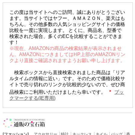
この度は当サイトへのご訪問、誠にありがとうござい
ます。当サイトではヤフー、ＡＭＡＺＯＮ、楽天はも
ちろん、その他多数の人気ショッピングサイトの価格
比較を一度に実現します。 とくに、商品名、型番で
検索された場合、多くのECを比較することができま
す！
※現在、AMAZONの商品の検索結果が表示されませ
ん。AMAZONにつきましてはHP上部のAMAZONリン
クより直接ご確認されますようお願い申し上げます。
検索ボックスから直接検索されました商品は「リア
ルタイムの情報に近い」です。そのためで価格比較サ
イトで売り切れのリンクが比較的少ないので、ぜひ商
品検索にご利用いただけましたら幸いです。
ブッ
クマークする(IE専用)
[ファッション]
アクセサリー
│
時計
│
ネックレス
│
ネイル
│
バッグ
│
香