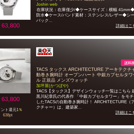
Joshin web
在庫状況：在庫僅少/◆ケースサイズ：横幅 41mm◆
防水◆ケース/バンド素材：ステンレス/レザー◆シ
バック...
63,800
詳細はこ
TACS タックス ARCHITECTURE アーキテクチ
動巻き腕時計 オープンハート 中銀カプセルタワ
ル 正規品 メンズウォッチ
加坪屋(かつぼや)
TACS【タックス】デザインウォッチ一覧はこちら 
黒川紀章氏の代表作 「中銀カプセルタワー」をモチ
63,800
したTACSの自動巻き腕時計！ ARCHITECTURE
クチャー）は、建築家...
イント還元
1％
詳細はこ
638
pt