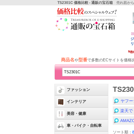
TS2301C 価格比較 - 通販の宝石箱
売れ筋から
商品名
型番
や
で多数のECサイトを価格
TS2
ファッション
ヤフー
インテリア
楽天で
美容・健康
AMA
車・バイク・自転車
ソート順：