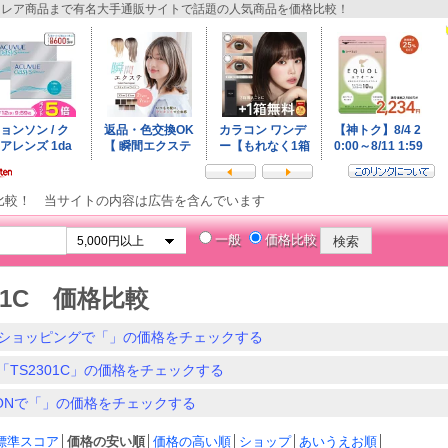
レア商品まで有名大手通販サイトで話題の人気商品を価格比較！
比較！ 当サイトの内容は広告を含んでいます
一般
価格比較
301C 価格比較
ショッピングで「」の価格をチェックする
「TS2301C」の価格をチェックする
ZONで「」の価格をチェックする
標準スコア
│
価格の安い順
│
価格の高い順
│
ショップ
│
あいうえお順
│