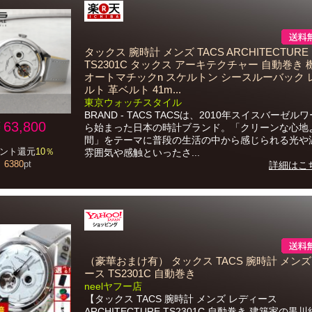
タックス 腕時計 メンズ TACS ARCHITECTURE
TS2301C タックス アーキテクチャー 自動巻き 
オートマチックn スケルトン シースルーバック 
ルト 革ベルト 41m...
東京ウォッチスタイル
BRAND - TACS TACSは、2010年スイスバーゼル
63,800
ら始まった日本の時計ブランド。「クリーンな心地
間」をテーマに普段の生活の中から感じられる光や
ント還元
10％
雰囲気や感触といったさ...
6380
pt
詳細はこ
（豪華おまけ有） タックス TACS 腕時計 メンズ
ース TS2301C 自動巻き
neelヤフー店
【タックス TACS 腕時計 メンズ レディース
ARCHITECTURE TS2301C 自動巻き 建築家の黒