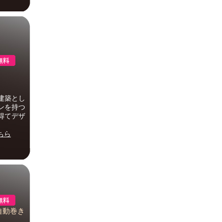
建築とし
ンを持つ
得てデザ
ちら
E自動巻き