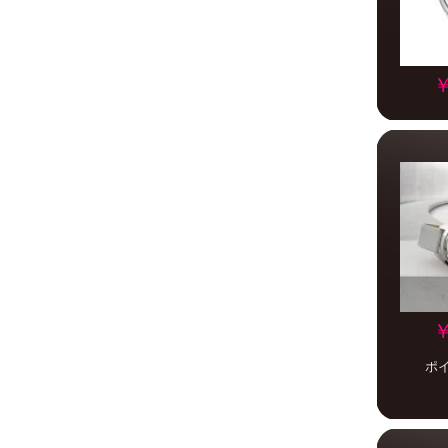
￥
￥
ポ