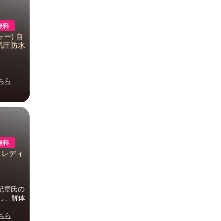
ャー) 自
0気圧防水
ちら
 レディ
川紀章氏の
し、解体
ちら