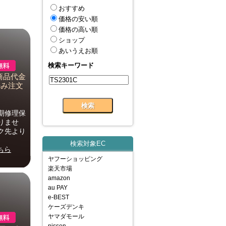
おすすめ
価格の安い順
価格の高い順
ショップ
あいうえお順
検索キーワード
商品代金
のみ注文
期修理保
りませ
ク先より
検索対象EC
ちら
ヤフーショッピング
楽天市場
amazon
au PAY
e-BEST
ケーズデンキ
ヤマダモール