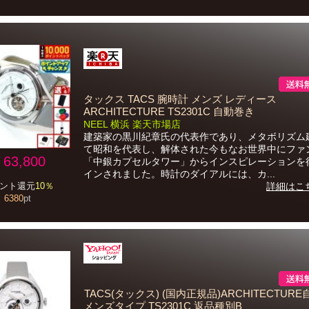
タックス TACS 腕時計 メンズ レディース
ARCHITECTURE TS2301C 自動巻き
NEEL 横浜 楽天市場店
建築家の黒川紀章氏の代表作であり、メタボリズム
て昭和を代表し、解体された今もなお世界中にファ
63,800
「中銀カプセルタワー」からインスピレーションを
インされました。時計のダイアルには、カ...
ント還元
10％
詳細はこ
6380
pt
TACS(タックス) (国内正規品)ARCHITECTUR
メンズタイプ TS2301C 返品種別B