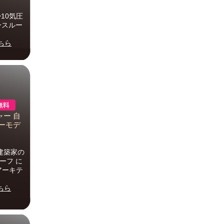
10気圧
ースルー
ちら
ャー 自
ーモデ
建築家の
ーフ に
（アーキテ
ちら