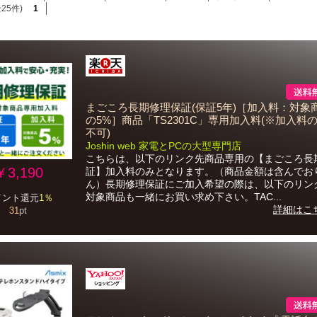
25件)
1
まごころ長期修理保証(保証5年)［加入料：対象
の5%］商品「TS2301C」専用加入料(※加入料
不可)
Joshin web 家電とPCの大型専門店
こちらは、以下のリンク先商品専用の【まごころ長
￥3,190
証】加入料のみとなります。（商品金額は含んでお
ん）長期修理保証にご加入希望の際は、以下のリン
対象商品も一緒にお買い求め下さい。TAC...
イント還元
1％
詳細はこ
31
pt