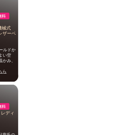
機械式
レザーベ
ワールドか
よい空
温かみ、
ちら
 レディ
川紀章氏の