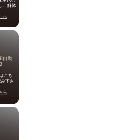
し、解体
ちら
RE自動
B
はこち
読み下さ
ちら