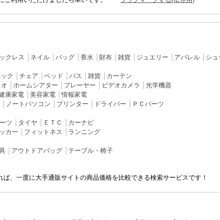
ックレス
│
ネイル
│
バッグ
│
香水
│
財布
│
雑貨
│
ジュエリー
│
アパレル
│
シュ
ラック
│
チェア
│
ベッド
│
バス
│
雑貨
│
カーテン
ィオ
│
ホームシアター
│
プレーヤー
│
ビデオカメラ
│
光学機器
健康家電
│
美容家電
│
情報家電
│
ノートパソコン
│
プリンター
│
ドライバー
│
ＰＣパーツ
ーツ
│
タイヤ
│
ＥＴＣ
│
カーナビ
ッカー
│
フィットネス
│
ランニング
具
│
アウトドアバッグ
│
テーブル・椅子
れば、一度に大手通販サイトの商品価格を比較できる検索サービスです！