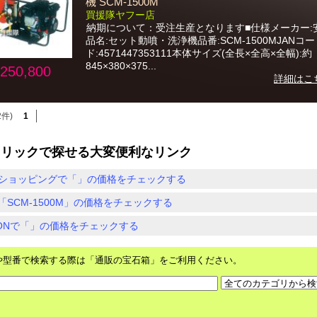
機 SCM-1500M
買援隊ヤフー店
納期について：受注生産となります■仕様メーカー:
品名:セット動噴・洗浄機品番:SCM-1500MJANコー
ド:4571447353111本体サイズ(全長×全高×全幅):約
845×380×375...
250,800
詳細はこ
2件)
1
クリックで探せる大変便利なリンク
ショッピングで「」の価格をチェックする
「SCM-1500M」の価格をチェックする
ZONで「」の価格をチェックする
や型番で検索する際は「通販の宝石箱」をご利用ください。