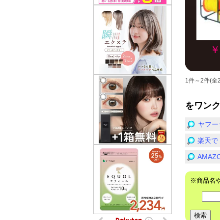
￥
1件～2件(全
をワン
ヤフー
楽天で
AMA
※商品名