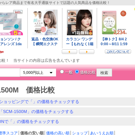
らレア商品まで有名大手通販サイトで話題の人気商品を価格比較！
比較！ 当サイトの内容は広告を含んでいます
一般
価格比較
-1500M 価格比較
ショッピングで「」の価格をチェックする
「SCM-1500M」の価格をチェックする
ZONで「」の価格をチェックする
標準スコア
│
価格の安い順
│
価格の高い順
│
ショップ
│
あいうえお順
│