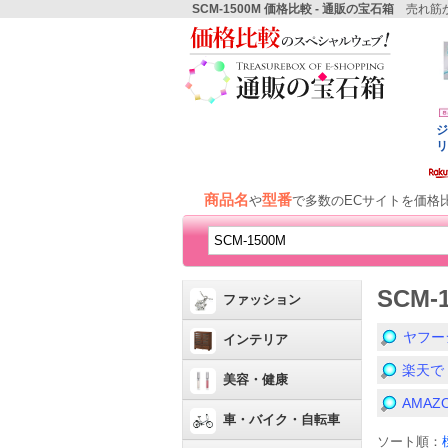
SCM-1500M 価格比較 - 通販の宝石箱
売れ筋か
商品名
型番
や
で多数のECサイトを価格
SCM
ファッション
ヤフー
インテリア
楽天で
美容・健康
AMA
車・バイク・自転車
ソート順：