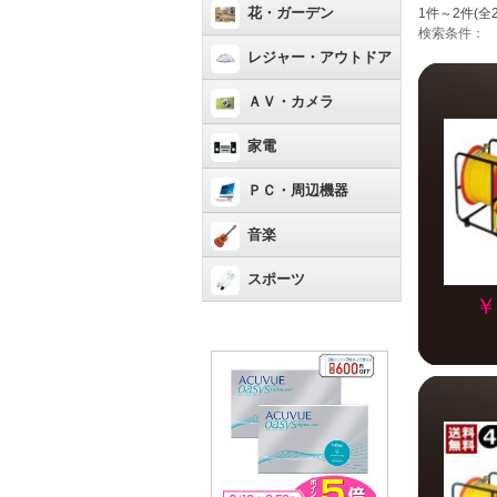
花・ガーデン
1件～2件(全
検索条件：
レジャー・アウトドア
ＡＶ・カメラ
家電
ＰＣ・周辺機器
音楽
スポーツ
￥