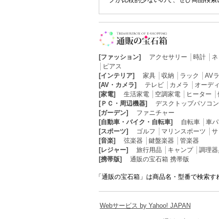
[ファッション]
アクセサリー
│
時計
│
ネ
│
ピアス
[インテリア]
家具
│
収納
│
ラック
│
AV
[AV・カメラ]
テレビ
│
カメラ
│
オーデ
[家電]
生活家電
│
空調家電
│
ヒーター
│
[ＰＣ・周辺機器]
デスクトップパソコン
[ガーデン]
ファニチャー
[自動車・バイク・自転車]
自転車
│
車パ
[スポーツ]
ゴルフ
│
マリンスポーツ
│
サ
[音楽]
弦楽器
│
鍵盤楽器
│
管楽器
[レジャー]
旅行用品
│
キャンプ
│
調理器
[携帯版]
通販の宝石箱 携帯版
「通販の宝石箱」は商品名・型番で検索す
Webサービス by Yahoo! JAPAN