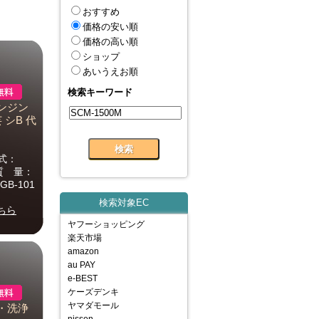
おすすめ
価格の安い順
価格の高い順
ショップ
あいうえお順
検索キーワード
エンジン
 シB 代
式：
m質 量：
B-101
検索対象EC
ちら
ヤフーショッピング
楽天市場
amazon
au PAY
e-BEST
ケーズデンキ
ヤマダモール
噴・洗浄