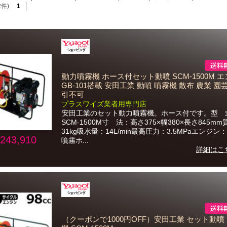
2件)
1
動力噴霧機 ホース付セット動噴 SCM-1500M 
GB-101搭載 安田工業 動噴 噴霧機 散布 農業 園芸
引不可
プラスワイズ業者用専門店
安田工業のセット動力噴霧機。ホース付です。型 
SCM-1500M寸 法：高さ375×幅380×長さ845m
31kg吸水量：14L/min最高圧力：3.5MPaエンジン：G
243,910
噴霧ホ...
詳細はこ
（クーポンで1000円OFF）安田工業 セット動