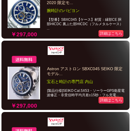
2020 限定モ...
腕時計のパピヨン
【型番】SBXC045【ケース】材質：縁部CE 胴
部HICDC 裏ぶた部HICDC（フルメタルケース）
...
￥297,000
詳細はこちら
Astron アストロン SBXC045 SEIKO 限定
モデル...
宝石と時計の専門店 内山
[製品仕様]SEIKO Cal.5X53・ソーラーGPS衛星電
波修正・非受信時平均月差±15秒・フル充電...
詳細はこちら
￥297,000