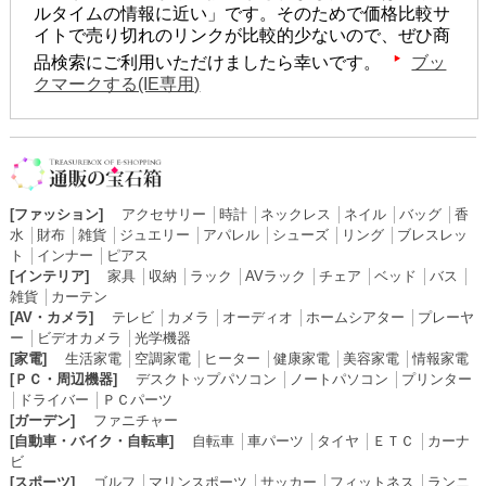
ルタイムの情報に近い」です。そのためで価格比較サ
イトで売り切れのリンクが比較的少ないので、ぜひ商
品検索にご利用いただけましたら幸いです。
ブッ
クマークする(IE専用)
[ファッション]
アクセサリー
│
時計
│
ネックレス
│
ネイル
│
バッグ
│
香
水
│
財布
│
雑貨
│
ジュエリー
│
アパレル
│
シューズ
│
リング
│
ブレスレッ
ト
│
インナー
│
ピアス
[インテリア]
家具
│
収納
│
ラック
│
AVラック
│
チェア
│
ベッド
│
バス
│
雑貨
│
カーテン
[AV・カメラ]
テレビ
│
カメラ
│
オーディオ
│
ホームシアター
│
プレーヤ
ー
│
ビデオカメラ
│
光学機器
[家電]
生活家電
│
空調家電
│
ヒーター
│
健康家電
│
美容家電
│
情報家電
[ＰＣ・周辺機器]
デスクトップパソコン
│
ノートパソコン
│
プリンター
│
ドライバー
│
ＰＣパーツ
[ガーデン]
ファニチャー
[自動車・バイク・自転車]
自転車
│
車パーツ
│
タイヤ
│
ＥＴＣ
│
カーナ
ビ
[スポーツ]
ゴルフ
│
マリンスポーツ
│
サッカー
│
フィットネス
│
ランニ