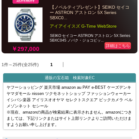
【ノベルティプレゼント】SEIKO セイコ
ー ASTRON アストロン 5X Series
SBXC0...
アイアイイスズ G-Time WebStore
SEIKO セイコー ASTRON アストロン 5X Series
SBXC045 ノバク・ジョコビッ...
詳細はこちら
￥297,000
1件～25件(全25件)
1
通販の宝石箱 検索対象EC
ヤフーショッピング 楽天市場 amazon au PAY e-BEST ケーズデンキ
ヤマダモール nissen ツクモネットショップ ファッションウォーカー
イシバシ楽器 アイリスオオヤマ セレクトスクエア ビックカメラ ベル
メゾンネット セシール
※現在、amazonの商品が検索結果に表示されません。amazonにつき
ましては、下記リンクまたはサイト上部リンクよりご訪問いただけま
すようお願い申し上げます。