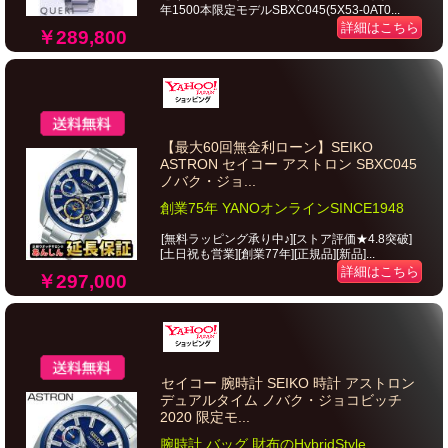
年1500本限定モデルSBXC045(5X53-0AT0...
詳細はこちら
￥289,800
【最大60回無金利ローン】SEIKO
ASTRON セイコー アストロン SBXC045
ノバク・ジョ...
創業75年 YANOオンラインSINCE1948
[無料ラッピング承り中♪][ストア評価★4.8突破]
[土日祝も営業][創業77年][正規品][新品]...
詳細はこちら
￥297,000
セイコー 腕時計 SEIKO 時計 アストロン
デュアルタイム ノバク・ジョコビッチ
2020 限定モ...
腕時計 バッグ 財布のHybridStyle