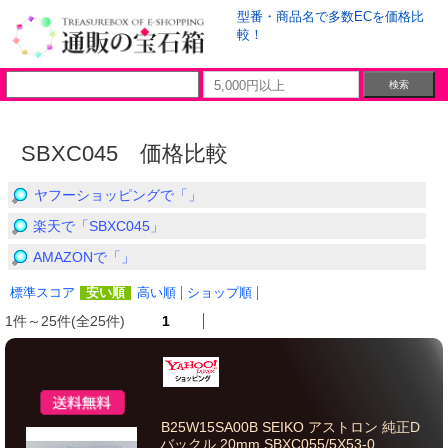
型番・商品名で多数ECを価格比
較！
SBXC045 価格比較
ヤフーショッピングで「」
楽天で「SBXC045」
AMAZONで「」
標準スコア
安い順
高い順
ショップ順
1件～25件(全25件)
1
B25W15SA00B SEIKO アストロン 純正D
バックル 20mm SBXC055/5X53-0...