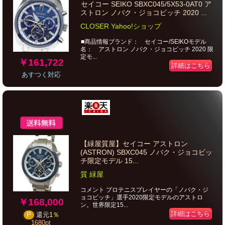
セイコー SEIKO SBXC045/5X53-0AT0 ア
ストロン ノバク・ジョコビッチ 2020 ...
CLOSER Yahoo!ショップ
■商品情報ブランド： セイコー/SEIKOモデル
名： アストロン ノバク・ジョコビッチ 2020 限
定モ...
￥161,722
詳細はこちら
あすつく対応
【緑屋質屋】セイコー アストロン
(ASTRON) SBXC045 ノバク・ジョコビッ
チ限定モデル 15...
質 緑屋
コメント プロテニスプレイヤーの「ノバク・ジ
ョコビッチ」選手2020限定モデルのアストロ
￥168,000
ン。世界限定15...
詳細はこちら
P
還元
1％
1680
pt