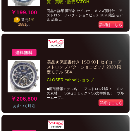
質・買取・販売SATOH
商品の詳細 商品名 セイコー メンズ腕時計 ア
￥199,100
ストロン ノバク・ジョコビッチ 2020限定モデ
ル 品番 ...
P
還元
1％
1991
pt
詳細はこちら
美品★保証書付き【SEIKO】セイコー ア
ストロン ノバク・ジョコビッチ 2020 限
定モデル SBX...
CLOSER Yahoo!ショップ
■商品情報モデル名： アストロン対象： メン
ズ素材： SS/セラミック × SS文字盤色： ブル
￥206,800
ームーブ...
詳細はこちら
あすつく対応