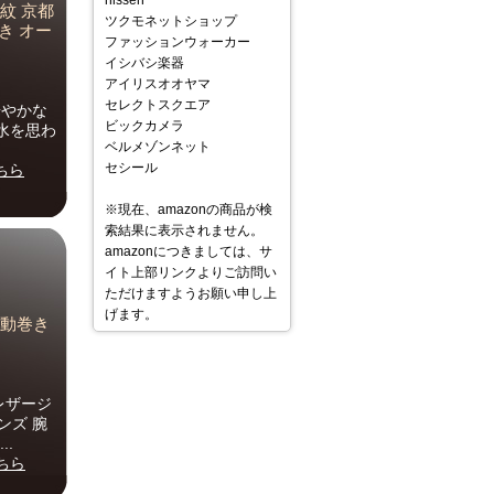
nissen
紋 京都
ツクモネットショップ
巻き オー
ファッションウォーカー
イシバシ楽器
アイリスオオヤマ
セレクトスクエア
華やかな
ビックカメラ
水を思わ
ベルメゾンネット
セシール
ちら
※現在、amazonの商品が検
索結果に表示されません。
amazonにつきましては、サ
イト上部リンクよりご訪問い
ただけますようお願い申し上
げます。
自動巻き
レザージ
ンズ 腕
..
ちら