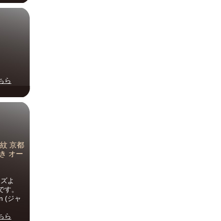
ちら
紋 京都
巻き オー
ーズよ
です。
n (ジャ
ちら