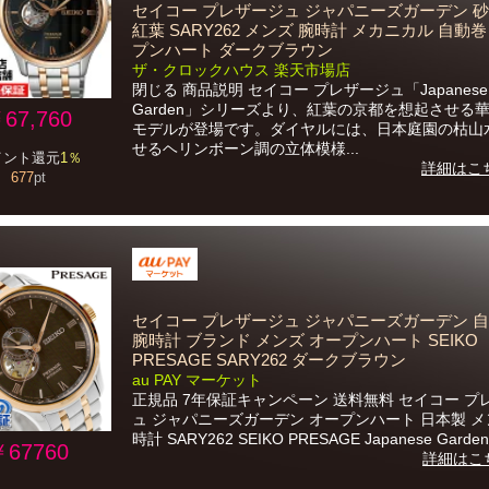
セイコー プレザージュ ジャパニーズガーデン 砂
紅葉 SARY262 メンズ 腕時計 メカニカル 自動
プンハート ダークブラウン
ザ・クロックハウス 楽天市場店
閉じる 商品説明 セイコー プレザージュ「Japanese
Garden」シリーズより、紅葉の京都を想起させる
67,760
モデルが登場です。ダイヤルには、日本庭園の枯山
せるヘリンボーン調の立体模様...
イント還元
1％
詳細はこ
677
pt
セイコー プレザージュ ジャパニーズガーデン 
腕時計 ブランド メンズ オープンハート SEIKO
PRESAGE SARY262 ダークブラウン
au PAY マーケット
正規品 7年保証キャンペーン 送料無料 セイコー プ
ュ ジャパニーズガーデン オープンハート 日本製 メ
時計 SARY262 SEIKO PRESAGE Japanese Garden.
￥67760
詳細はこ