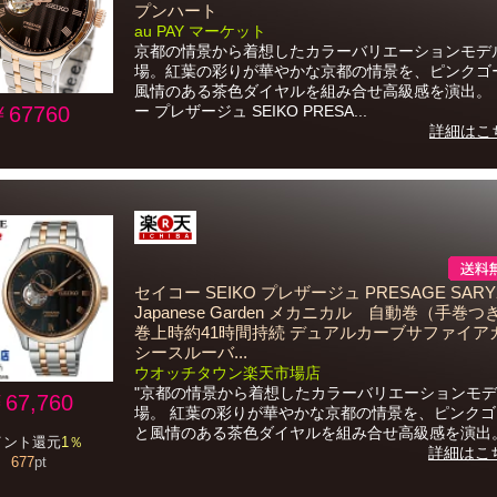
プンハート
au PAY マーケット
京都の情景から着想したカラーバリエーションモデ
場。紅葉の彩りが華やかな京都の情景を、ピンクゴ
風情のある茶色ダイヤルを組み合せ高級感を演出。
￥67760
ー プレザージュ SEIKO PRESA...
詳細はこ
セイコー SEIKO プレザージュ PRESAGE SARY
Japanese Garden メカニカル 自動巻（手巻つ
巻上時約41時間持続 デュアルカーブサファイア
シースルーバ...
ウオッチタウン楽天市場店
"京都の情景から着想したカラーバリエーションモ
67,760
場。 紅葉の彩りが華やかな京都の情景を、ピンク
と風情のある茶色ダイヤルを組み合せ高級感を演出。"
イント還元
1％
詳細はこ
677
pt