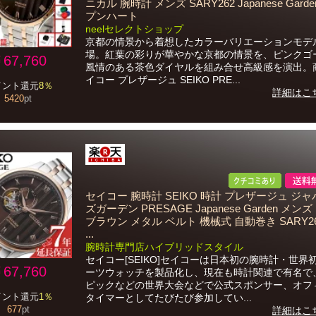
ニカル 腕時計 メンズ SARY262 Japanese Gard
プンハート
neelセレクトショップ
京都の情景から着想したカラーバリエーションモデ
場。紅葉の彩りが華やかな京都の情景を、ピンクゴ
67,760
風情のある茶色ダイヤルを組み合せ高級感を演出。
イコー プレザージュ SEIKO PRE...
イント還元
8％
詳細はこ
5420
pt
セイコー 腕時計 SEIKO 時計 プレザージュ ジ
ズガーデン PRESAGE Japanese Garden メン
ブラウン メタル ベルト 機械式 自動巻き SARY2
...
腕時計専門店ハイブリッドスタイル
セイコー[SEIKO]セイコーは日本初の腕時計・世界
67,760
ーツウォッチを製品化し、現在も時計関連で有名で
ピックなどの世界大会などで公式スポンサー、オフ
イント還元
1％
タイマーとしてたびたび参加してい...
677
pt
詳細はこ