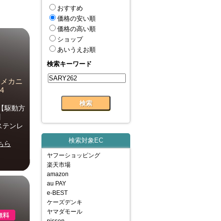
おすすめ
価格の安い順
価格の高い順
ショップ
あいうえお順
検索キーワード
ズ メカニ
4
【駆動方
】
ステンレ
検索対象EC
ちら
ヤフーショッピング
楽天市場
amazon
au PAY
e-BEST
ケーズデンキ
ヤマダモール