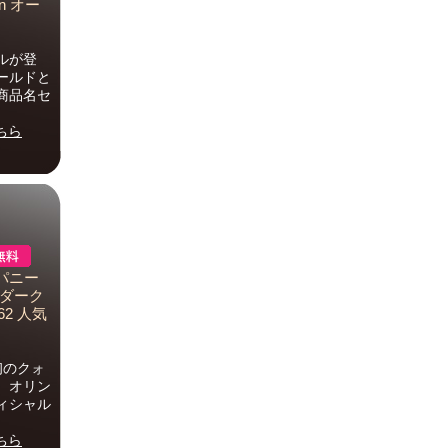
en オー
ルが登
ールドと
商品名セ
ちら
ャパニー
ズ ダーク
62 人気
初のクォ
、オリン
ィシャル
ちら