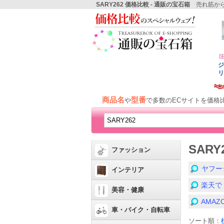
SARY262 価格比較 - 通販の宝石箱
売れ筋から
商品名
型番
や
で多数のECサイトを価格
SAR
ファッション
ヤフー
インテリア
楽天で
美容・健康
AMA
車・バイク・自転車
ソート順：