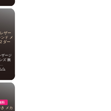
プレザー
ランド メ
2 ダー
レザージ
ンズ 腕
..
ちら
巻き メカ