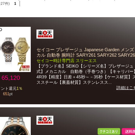
27件)
1
セイコー プレザージュ Japanese Garden メン
カル 自動巻 腕時計 SARY261 SARY262 SARY26
セイコー時計専門店 スリーエス
【ブランド名】SEIKO【シリーズ名】プレザージュ
式】メカニカル 自動巻（手巻つき）【キャリバー
65,120
4R39【精度】日差＋45秒～－35秒【ケース材質】
ススチール【裏蓋材質】ステンレスス...
詳細はこ
イント還元
1％
651
pt