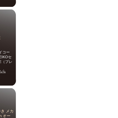
E
イコー
EIKOセ
E（プレ
ちら
巻き メカ
en オー