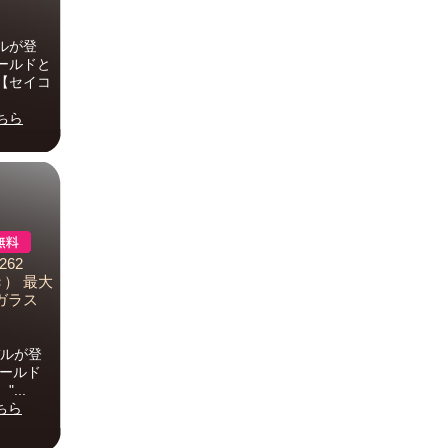
ルが登
ールドと
【セイコ
ちら
262
き） 最大
ガラス
デルが登
ゴールド
...
ちら