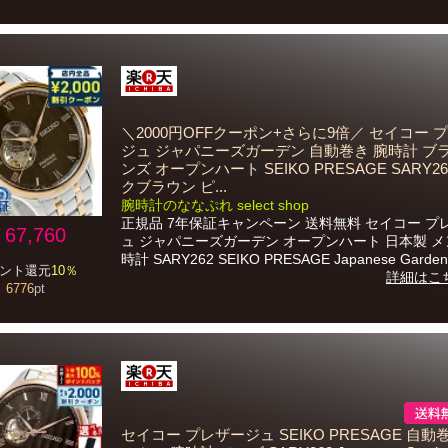
＼2000円OFFクーポン+さらに9倍／ セイコー 
ジュ ジャパニーズガーデン 自動巻き 腕時計 ブ
ンズ オープンハート SEIKO PRESAGE SARY26
クブラウン ピ...
腕時計のななぷれ select shop
正規品 7年保証キャンペーン 送料無料 セイコー プ
67,760
ュ ジャパニーズガーデン オープンハート 日本製 メ
時計 SARY262 SEIKO PRESAGE Japanese Garden.
ント還元
10％
詳細はこ
6776
pt
セイコー プレザージュ SEIKO PRESAGE 自動