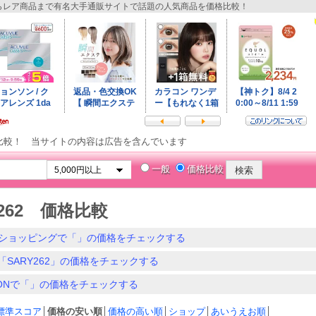
レア商品まで有名大手通販サイトで話題の人気商品を価格比較！
比較！ 当サイトの内容は広告を含んでいます
一般
価格比較
Y262 価格比較
ショッピングで「」の価格をチェックする
「SARY262」の価格をチェックする
ZONで「」の価格をチェックする
標準スコア
│
価格の安い順
│
価格の高い順
│
ショップ
│
あいうえお順
│