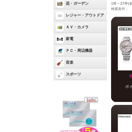
花・ガーデン
1件～27件(全
検索条件：
レジャー・アウトドア
ＡＶ・カメラ
家電
ＰＣ・周辺機器
音楽
スポーツ
￥
ポ