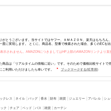
りがとうございます。当サイトではヤフー、ＡＭＡＺＯＮ、楽天はもちろん
一度に実現します。 とくに、商品名、型番で検索された場合、多くのECを
が表示されません。AMAZONにつきましてはHP上部のAMAZONリンクより
商品は「リアルタイムの情報に近い」です。そのためで価格比較サイトで
にご利用いただけましたら幸いです。
ブックマークする(IE専用)
ックレス
│
ネイル
│
バッグ
│
香水
│
財布
│
雑貨
│
ジュエリー
│
アパレル
│
シュ
ラック
│
チェア
│
ベッド
│
バス
│
雑貨
│
カーテン