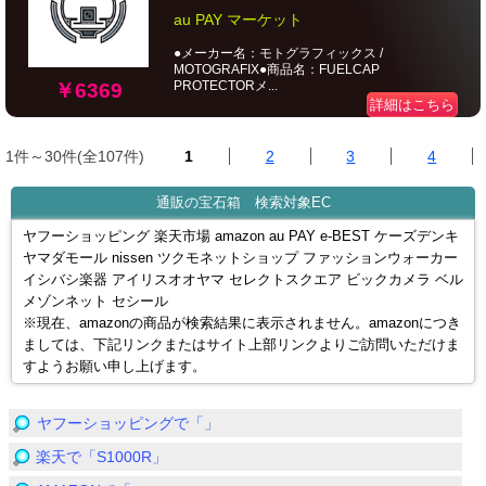
au PAY マーケット
●メーカー名：モトグラフィックス /
MOTOGRAFIX●商品名：FUELCAP
PROTECTORメ...
￥6369
詳細はこちら
1件～30件(全107件)
1
2
3
4
通販の宝石箱 検索対象EC
ヤフーショッピング 楽天市場 amazon au PAY e-BEST ケーズデンキ
ヤマダモール nissen ツクモネットショップ ファッションウォーカー
イシバシ楽器 アイリスオオヤマ セレクトスクエア ビックカメラ ベル
メゾンネット セシール
※現在、amazonの商品が検索結果に表示されません。amazonにつき
ましては、下記リンクまたはサイト上部リンクよりご訪問いただけま
すようお願い申し上げます。
ヤフーショッピングで「」
楽天で「S1000R」