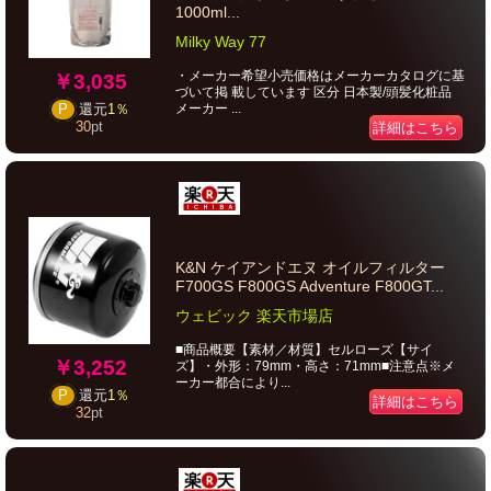
1000ml...
Milky Way 77
・メーカー希望小売価格はメーカーカタログに基
￥3,035
づいて掲 載しています 区分 日本製/頭髪化粧品
メーカー ...
P
還元
1％
30
pt
詳細はこちら
K&N ケイアンドエヌ オイルフィルター
F700GS F800GS Adventure F800GT...
ウェビック 楽天市場店
■商品概要【素材／材質】セルローズ【サイ
￥3,252
ズ】・外形：79mm・高さ：71mm■注意点※メ
ーカー都合により...
P
還元
1％
詳細はこちら
32
pt