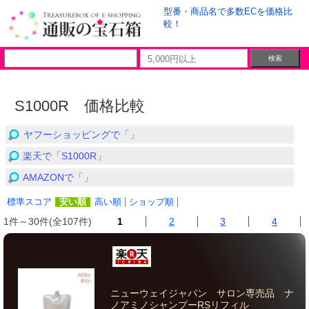
型番・商品名で多数ECを価格比
較！
S1000R 価格比較
ヤフーショッピングで「」
楽天で「S1000R」
AMAZONで「」
標準スコア
安い順
高い順
ショップ順
1件～30件(全107件)
1
2
3
4
ニューウェイジャパン サロン専売品 ナ
ノアミノシャンプーRSリフィル