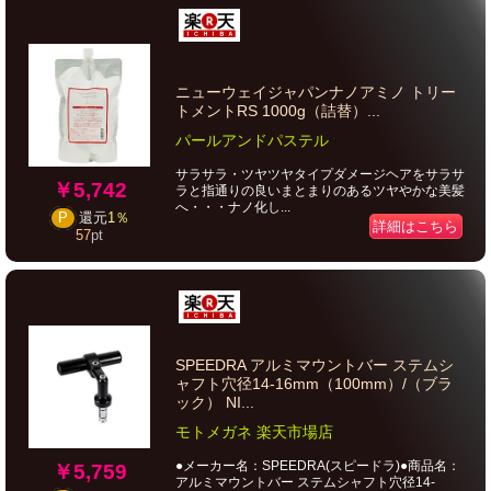
ニューウェイジャパンナノアミノ トリー
トメントRS 1000g（詰替）...
パールアンドパステル
サラサラ・ツヤツヤタイプダメージヘアをサラサ
￥5,742
ラと指通りの良いまとまりのあるツヤやかな美髪
へ・・・ナノ化し...
P
還元
1％
詳細はこちら
57
pt
SPEEDRA アルミマウントバー ステムシ
ャフト穴径14-16mm（100mm）/（ブラ
ック） NI...
モトメガネ 楽天市場店
●メーカー名：SPEEDRA(スピードラ)●商品名：
￥5,759
アルミマウントバー ステムシャフト穴径14-