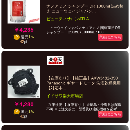
ナノアミノ シャンプー DR 1000ml 詰め替
え ニューウェイジャパン...
ビューティサロンATLA
ニューウェイジャパン ナノアミノ 関連商品 DR
￥4,235
シャンプー 250mL / 1000mL / 100...
P
還元
1％
詳細はこちら
42
pt
【在庫あり】【純正品】AXW3482-390
Panasonic ギヤードモータ 洗濯乾燥機用
【対応本...
イドサワ楽天市場店
￥4,280
在庫状況 【 在庫有り 】 ※離島・沖縄県は配送
不可 ※ご注文前に、型番及び適応機種を必ず...
P
還元
1％
詳細はこちら
42
pt