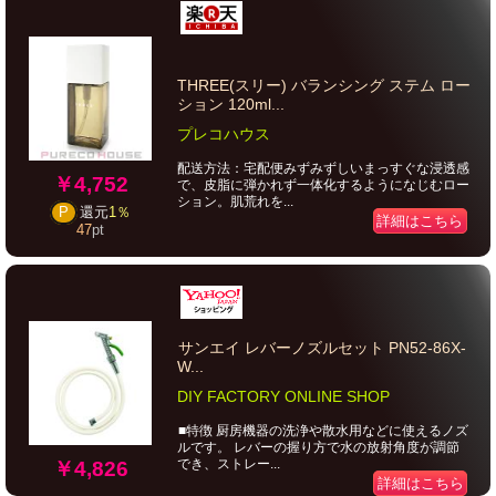
THREE(スリー) バランシング ステム ロー
ション 120ml...
プレコハウス
配送方法：宅配便みずみずしいまっすぐな浸透感
￥4,752
で、皮脂に弾かれず一体化するようになじむロー
ション。肌荒れを...
P
還元
1％
詳細はこちら
47
pt
サンエイ レバーノズルセット PN52-86X-
W...
DIY FACTORY ONLINE SHOP
■特徴 厨房機器の洗浄や散水用などに使えるノズ
ルです。 レバーの握り方で水の放射角度が調節
でき、ストレー...
￥4,826
詳細はこちら