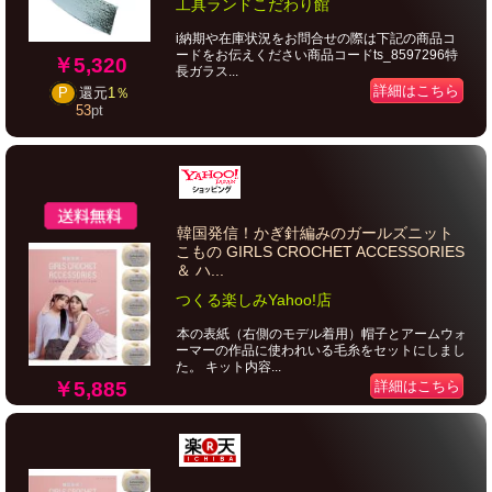
工具ランドこだわり館
i納期や在庫状況をお問合せの際は下記の商品コ
ードをお伝えください商品コードts_8597296特
￥5,320
長ガラス...
詳細はこちら
P
還元
1％
53
pt
韓国発信！かぎ針編みのガールズニット
こもの GIRLS CROCHET ACCESSORIES
＆ ハ...
つくる楽しみYahoo!店
本の表紙（右側のモデル着用）帽子とアームウォ
ーマーの作品に使われいる毛糸をセットにしまし
た。 キット内容...
￥5,885
詳細はこちら