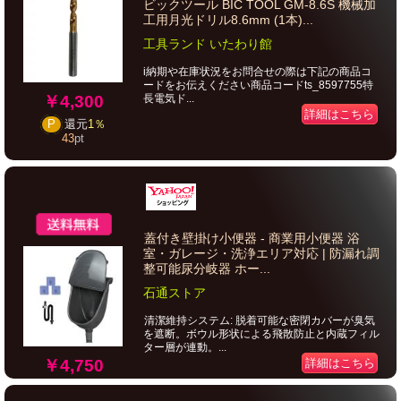
ビックツール BIC TOOL GM-8.6S 機械加
工用月光ドリル8.6mm (1本)...
工具ランド いたわり館
i納期や在庫状況をお問合せの際は下記の商品コ
ードをお伝えください商品コードts_8597755特
￥4,300
長電気ド...
詳細はこちら
P
還元
1％
43
pt
蓋付き壁掛け小便器 - 商業用小便器 浴
室・ガレージ・洗浄エリア対応 | 防漏れ調
整可能尿分岐器 ホー...
石通ストア
清潔維持システム: 脱着可能な密閉カバーが臭気
を遮断。ボウル形状による飛散防止と内蔵フィル
ター層が連動。...
￥4,750
詳細はこちら