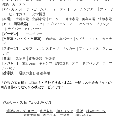
雑貨
│
カーテン
[AV・カメラ]
テレビ
│
カメラ
│
オーディオ
│
ホームシアター
│
プレーヤ
ー
│
ビデオカメラ
│
光学機器
[家電]
生活家電
│
空調家電
│
ヒーター
│
健康家電
│
美容家電
│
情報家電
[ＰＣ・周辺機器]
デスクトップパソコン
│
ノートパソコン
│
プリンター
│
ドライバー
│
ＰＣパーツ
[ガーデン]
ファニチャー
[自動車・バイク・自転車]
自転車
│
車パーツ
│
タイヤ
│
ＥＴＣ
│
カーナ
ビ
[スポーツ]
ゴルフ
│
マリンスポーツ
│
サッカー
│
フィットネス
│
ランニ
ング
[音楽]
弦楽器
│
鍵盤楽器
│
管楽器
[レジャー]
旅行用品
│
キャンプ
│
調理器具
│
アウトドアバッグ
│
テーブ
ル・椅子
[携帯版]
通販の宝石箱 携帯版
「通販の宝石箱」は商品名・型番で検索すれば、一度に大手通販サイトの
商品価格を比較できる検索サービスです！
Webサービス by Yahoo! JAPAN
通販の宝石箱HOME
│
利用規約
│
相互リンク
│
通販
│
検索について
│
運営者情報
│
在宅スタッフ募集
│
お問い合わせ