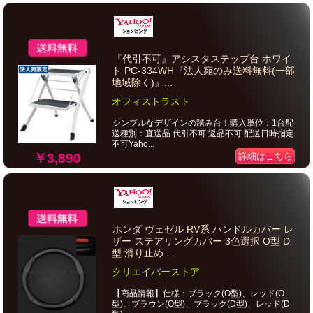
『代引不可』アシスタステップ台 ホワイ
ト PC-334WH『法人宛のみ送料無料(一部
地域除く)』...
オフィストラスト
シンプルなデザインの踏み台！購入単位：1台配
送種別：直送品 代引不可 返品不可 配送日時指定
不可Yaho...
￥3,890
詳細はこちら
ホンダ ヴェゼル RV系 ハンドルカバー レ
ザー ステアリングカバー 3色選択 O型 D
型 滑り止め ...
クリエイバーストア
【商品情報】仕様：ブラック(O型)、レッド(O
型)、ブラウン(O型)、ブラック(D型)、レッド(D