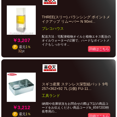
THREE(スリー) バランシング ポイントメ
イクアップ リムーバー N 90ml...
プレコハウス
配送方法：宅配便植物オイルと植物エキス配合の
￥3,207
オイルウォーターの2層で、ハードなポイントメ
イクもしっかりオ...
P
還元
1％
詳細はこちら
32
pt
スギコ産業 ステンレス深型組バット 9号
257×362×92 7L (1個) FU-11...
工具ランド
i納期や在庫状況をお問合せの際は下記の商品コ
￥3,212
ードをお伝えください商品コードts_8597203特
長専用の...
P
還元
1％
詳細はこちら