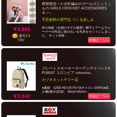
韓国発信！かぎ針編みのガールズニットこ
もの GIRLS CROCHET ACCESSORIES
＆ ハ...
手芸材料の専門店 つくる楽しみ
本の表紙（右側のモデル着用）帽子とアームウォ
￥5,885
ーマーの作品に使われいる毛糸をセットにしまし
た。 キット内容...
P
還元
1％
58
pt
詳細はこちら
グレートスモーキーガーデンデイパックS
PU8597 コロンビア columbia...
カツキネットヤフー店
●素材 420D HD OX PU×3(ナイロン100%)●高
さ/幅/奥行(目安) 36cm×26cm×...
￥5,940
詳細はこちら