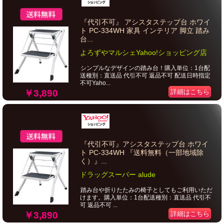
『代引不可』 アシスタステップ台 ホワイ
ト PC-334WH 家具 インテリア 脚立 踏み
台...
よろずやマルシェYahoo!ショッピング店
シンプルなデザインの踏み台！購入単位：1台配
送種別：直送品 代引不可 返品不可 配送日時指定
不可Yaho...
￥3,890
詳細はこちら
『代引不可』アシスタステップ台 ホワイ
ト PC-334WH 『送料無料（一部地域除
く）』...
ドラッグスーパー alude
踏み台や折りたたみの椅子としてもご利用いただ
けます。購入単位：1台配送種別：直送品 代引不
可 返品不可 ...
￥3,890
詳細はこちら