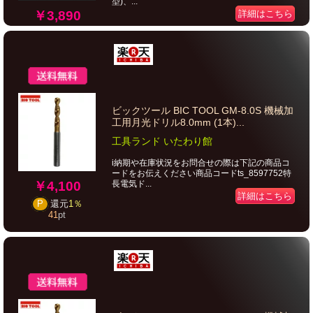
型)、...
￥3,890
詳細はこちら
ビックツール BIC TOOL GM-8.0S 機械加
工用月光ドリル8.0mm (1本)...
工具ランド いたわり館
i納期や在庫状況をお問合せの際は下記の商品コ
ードをお伝えください商品コードts_8597752特
￥4,100
長電気ド...
詳細はこちら
P
還元
1％
41
pt