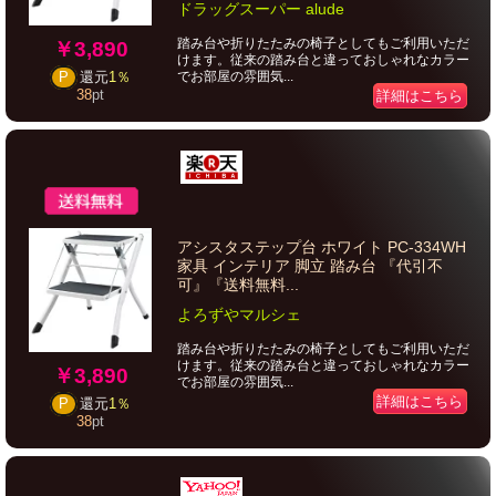
ドラッグスーパー alude
踏み台や折りたたみの椅子としてもご利用いただ
￥3,890
けます。従来の踏み台と違っておしゃれなカラー
でお部屋の雰囲気...
P
還元
1％
38
pt
詳細はこちら
アシスタステップ台 ホワイト PC-334WH
家具 インテリア 脚立 踏み台 『代引不
可』『送料無料...
よろずやマルシェ
踏み台や折りたたみの椅子としてもご利用いただ
けます。従来の踏み台と違っておしゃれなカラー
￥3,890
でお部屋の雰囲気...
詳細はこちら
P
還元
1％
38
pt