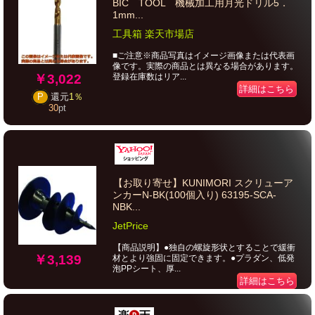
BIC TOOL 機械加工用月光ドリル5．
1mm...
工具箱 楽天市場店
■ご注意※商品写真はイメージ画像または代表画
像です。実際の商品とは異なる場合があります。
￥3,022
登録在庫数はリア...
詳細はこちら
P
還元
1％
30
pt
【お取り寄せ】KUNIMORI スクリューア
ンカーN-BK(100個入り) 63195-SCA-
NBK...
JetPrice
【商品説明】●独自の螺旋形状とすることで緩衝
￥3,139
材とより強固に固定できます。●プラダン、低発
泡PPシート、厚...
詳細はこちら