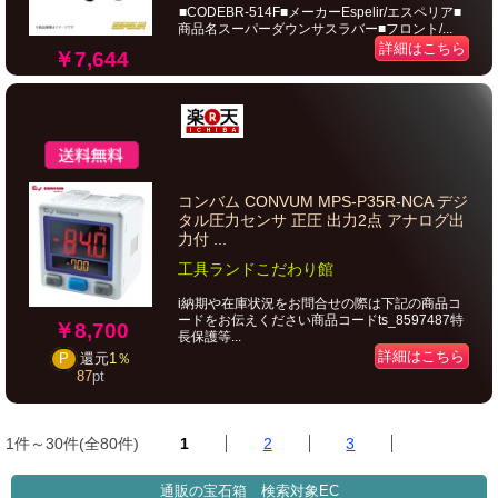
■CODEBR-514F■メーカーEspelir/エスペリア■
商品名スーパーダウンサスラバー■フロント/...
詳細はこちら
￥7,644
コンバム CONVUM MPS-P35R-NCA デジ
タル圧力センサ 正圧 出力2点 アナログ出
力付 ...
工具ランドこだわり館
i納期や在庫状況をお問合せの際は下記の商品コ
ードをお伝えください商品コードts_8597487特
￥8,700
長保護等...
詳細はこちら
P
還元
1％
87
pt
1件～30件(全80件)
1
2
3
通販の宝石箱 検索対象EC