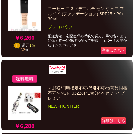
コーセー コスメデコルテ ゼン ウェア フ
ルイド (ファンデーション) SPF25・PA++
30ml...
プレコハウス
配送方法：宅配便禅の呼吸で調え、墨で描くよう
￥6,266
に薄く均一に伸び広がって密着しカバー！和墨か
らインスパイアさ...
P
還元
1％
62
pt
詳細はこちら
＜郵送/日時指定不可/代引不可/他商品同梱
不可＞NGK [93228] *1台分4本セット* プ
レミア
NEWFRONTIER
詳細はこちら
￥6,280