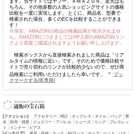
ます。当サイトではヤフー、ＡＭＡＺＯＮ、楽天はも
ちろん、その他多数の人気ショッピングサイトの価格
比較を一度に実現します。 とくに、商品名、型番で
検索された場合、多くのECを比較することができま
す！
※現在、AMAZONの商品の検索結果が表示されませ
ん。AMAZONにつきましてはHP上部のAMAZONリン
クより直接ご確認されますようお願い申し上げます。
検索ボックスから直接検索されました商品は「リア
ルタイムの情報に近い」です。そのためで価格比較サ
イトで売り切れのリンクが比較的少ないので、ぜひ商
品検索にご利用いただけましたら幸いです。
ブッ
クマークする(IE専用)
[ファッション]
アクセサリー
│
時計
│
ネックレス
│
ネイル
│
バッグ
│
香
水
│
財布
│
雑貨
│
ジュエリー
│
アパレル
│
シューズ
│
リング
│
ブレスレッ
ト
│
インナー
│
ピアス
[インテリア]
家具
│
収納
│
ラック
│
AVラック
│
チェア
│
ベッド
│
バス
│