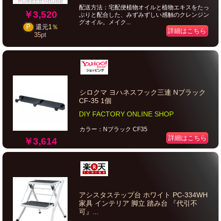
配送方法：宅配便植物オイルと植物エキスをたっ
￥3,520
ぷりと配合した、みずみずしい感触のクレンジン
グオイル。メイク...
P
還元
1％
詳細はこちら
35
pt
シロクマ ヨハネスフック三連 Nブラック
CF-35 1個
DIY FACTORY ONLINE SHOP
カラー：Nブラック CF35
詳細はこちら
￥3,614
アシスタステップ台 ホワイト PC-334WH
家具 インテリア 脚立 踏み台 『代引不
可』...