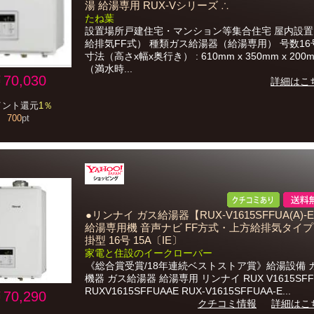
湯 給湯専用 RUX-Vシリーズ ∴
たね葉
設置場所戸建住宅・マンション等集合住宅 屋内設
給排気FF式） 種類ガス給湯器（給湯専用） 号数16
寸法（高さx幅x奥行き） : 610mm x 350mm x 200
（満水時...
70,030
詳細はこ
イント還元
1％
700
pt
●リンナイ ガス給湯器【RUX-V1615SFFUA(A)
給湯専用機 音声ナビ FF方式・上方給排気タイプ
掛型 16号 15A〔IE〕
家電と住設のイークローバー
《総合賞受賞/18年連続ベストストア賞》給湯設備 
機器 ガス給湯器 給湯専用 リンナイ RUX V1615SFFU
RUXV1615SFFUAAE RUX-V1615SFFUAA-E...
70,290
クチコミ情報
詳細はこ