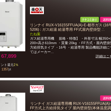
リンナイ RUX-V1615SFFUA(A)-E-都市ガス (16号)
5206) : ガス給湯 給湯専用 FF式屋内壁掛型 ∴
たね葉
ガス給湯専用機 規格・特徴】 ・外形寸法:幅350×
200×高さ610mm ・質量:20kg ・FF方式・屋内壁掛
方給排気タイプ ・16号 ・給湯専用 製品機能詳細
てはメーカー...
67,899
詳細はこ
イント還元
2％
1357
pt
リンナイ ガス給湯専用機 RUX-V1615SFFUA(A)-
FF方式上方給排気タイプ 屋内壁掛型(本体温度調