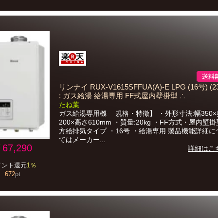
リンナイ RUX-V1615SFFUA(A)-E LPG (16号) (23
: ガス給湯 給湯専用 FF式屋内壁掛型 ∴
たね葉
ガス給湯専用機 規格・特徴】 ・外形寸法:幅350×
200×高さ610mm ・質量:20kg ・FF方式・屋内壁掛
方給排気タイプ ・16号 ・給湯専用 製品機能詳細
てはメーカー...
67,290
詳細はこ
イント還元
1％
672
pt