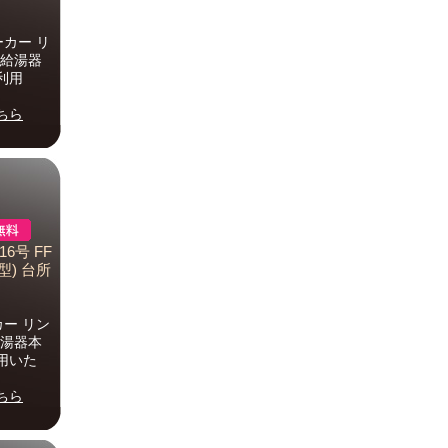
ーカー リ
)は給湯器
利用
ちら
16号 FF
) 台所
カー リン
は給湯器本
用いた
ちら