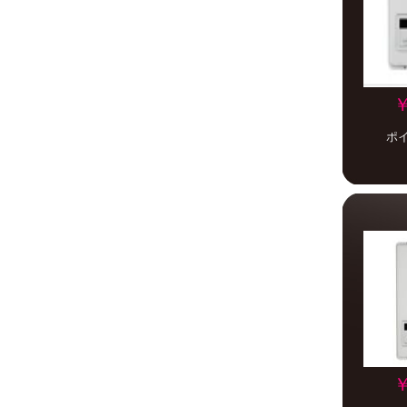
￥
ポ
￥