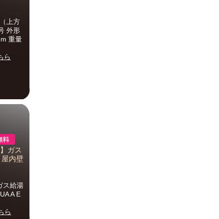
置（上方
号 外形
mm 重量
ちら
-E】ガス
 屋内壁
ガス給湯
A A E
ちら