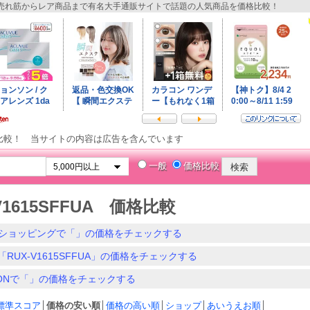
れ筋からレア商品まで有名大手通販サイトで話題の人気商品を価格比較！
比較！ 当サイトの内容は広告を含んでいます
一般
価格比較
V1615SFFUA 価格比較
ショッピングで「」の価格をチェックする
RUX-V1615SFFUA」の価格をチェックする
ZONで「」の価格をチェックする
標準スコア
│
価格の安い順
│
価格の高い順
│
ショップ
│
あいうえお順
│