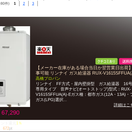
80件)
1
2
3
【メーカー在庫がある場合当日か翌営業日出荷
事可能 リンナイ ガス給湯器 RUX-V1615SFFUA(A
高橋プロパン
リンナイ FF方式・屋内壁掛型 ガス給湯器 16
専用タイプ 音声ナビ(オートストップ)型式：RUX-
V1615SFFUA(A)-Eガス種：都市ガス(12A・13A)
ガス(LPG)選択...
詳細はこ
67,290
イント還元
1％
672
pt