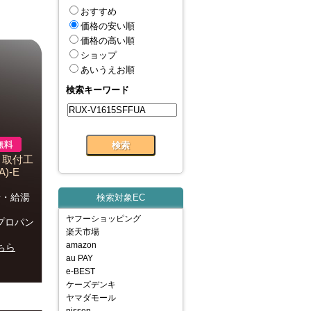
おすすめ
価格の安い順
価格の高い順
ショップ
あいうえお順
検索キーワード
】取付工
)-E
号・給湯
検索対象EC
ヤフーショッピング
・プロパン
楽天市場
amazon
ちら
au PAY
e-BEST
ケーズデンキ
ヤマダモール