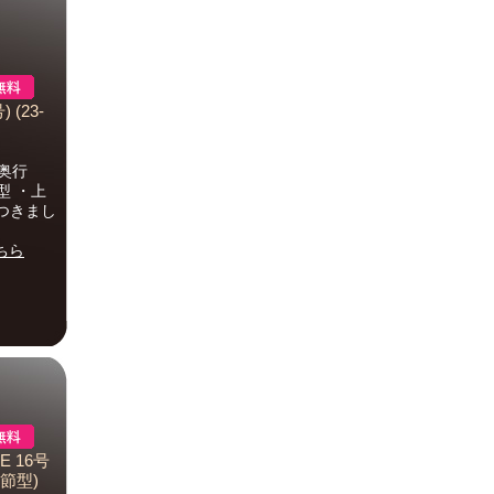
 (23-
奥行
型 ・上
につきまし
ちら
E 16号
節型)