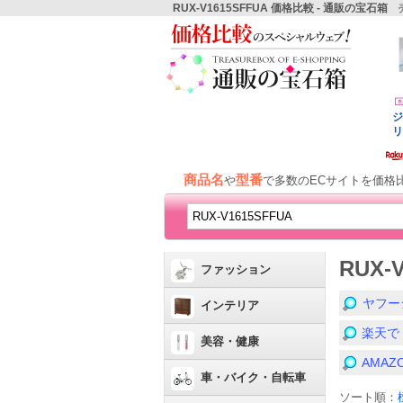
RUX-V1615SFFUA 価格比較 - 通販の宝石箱
売
商品名
型番
や
で多数のECサイトを価格
RUX-
ファッション
ヤフー
インテリア
楽天で「
美容・健康
AMA
車・バイク・自転車
ソート順：