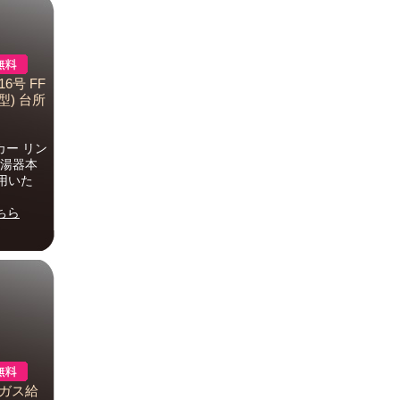
6号 FF
) 台所
ーカー リン
は給湯器本
用いた
ちら
: ガス給