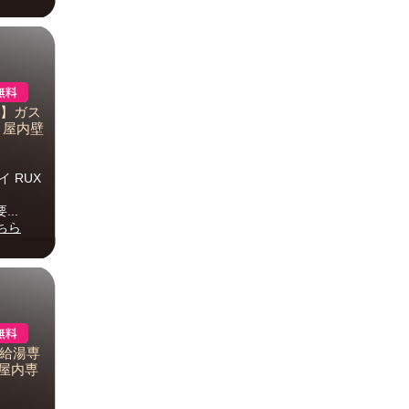
-E】ガス
 屋内壁
 RUX
...
ちら
ガス給湯専
 屋内専