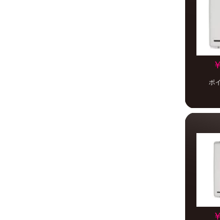
￥
ポ
￥