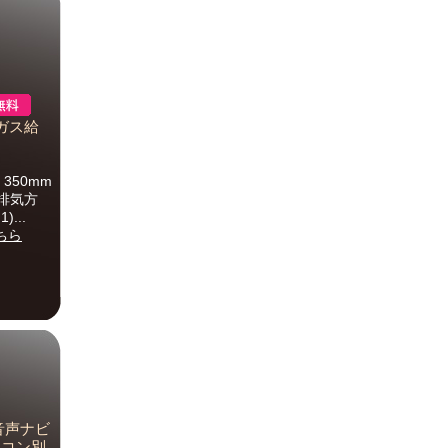
: ガス給
350mm
制排気方
...
ちら
】音声ナビ
モコン別