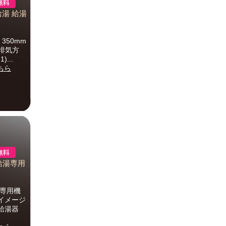
ス給湯 給湯
350mm
制排気方
...
ちら
ス給湯専用
湯専用機
はイメージ
給湯器