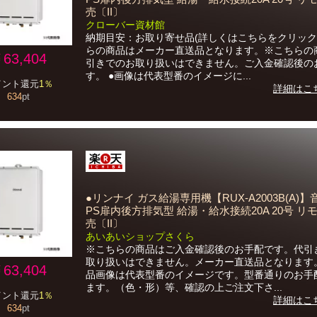
売〔II〕
クローバー資材館
納期目安：お取り寄せ品(詳しくはこちらをクリック)
らの商品はメーカー直送品となります。※こちらの
63,404
引きでのお取り扱いはできません。ご入金確認後の
す。 ●画像は代表型番のイメージに...
イント還元
1％
詳細はこ
634
pt
●リンナイ ガス給湯専用機【RUX-A2003B(A)
PS扉内後方排気型 給湯・給水接続20A 20号 リ
売〔II〕
あいあいショップさくら
※こちらの商品はご入金確認後のお手配です。代引
取り扱いはできません。メーカー直送品となります
63,404
品画像は代表型番のイメージです。型番通りのお手
ます。（色・形）等、確認の上ご注文下さ...
イント還元
1％
詳細はこ
634
pt