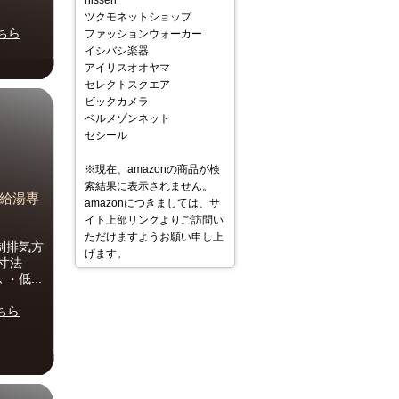
nissen
ツクモネットショップ
ちら
ファッションウォーカー
イシバシ楽器
アイリスオオヤマ
セレクトスクエア
ビックカメラ
ベルメゾンネット
セシール
※現在、amazonの商品が検
索結果に表示されません。
湯 給湯専
amazonにつきましては、サ
イト上部リンクよりご訪問い
ただけますようお願い申し上
制排気方
げます。
外形寸法
 ・低...
ちら