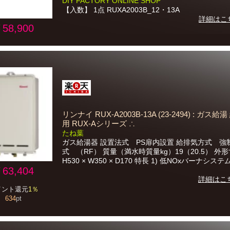
DIY FACTORY ONLINE SHOP
【入数】 1点 RUXA2003B_12・13A
詳細はこ
58,900
リンナイ RUX-A2003B-13A (23-2494) : ガス給
用 RUX-Aシリーズ ∴
たね葉
ガス給湯器 設置法式 PS扉内設置 給排気方式 強
式 （RF） 質量（満水時質量kg）19（20.5） 
H530 × W350 × D170 特長 1) 低NOxバーナシステム
63,404
詳細はこ
イント還元
1％
634
pt