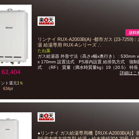
リンナイ RUX-A2003B(A) -都市ガス (23-7259) 
湯 給湯専用 RUX-Aシリーズ ∴
たね葉
ガス給湯器 外形寸法（高さx幅x奥行き） : 530mm x 
x 170mm 設置法式 PS扉内設置 給排気方式 強
式 （RF） 質量（満水時質量kg）19（20.5） 特長 1)
63,404
詳細はこ
イント還元
1％
634
pt
●リンナイ ガス給湯専用機【RUX-A2003B(A)
PS扉内後方排気型 給湯・給水接続20A 20号 リ