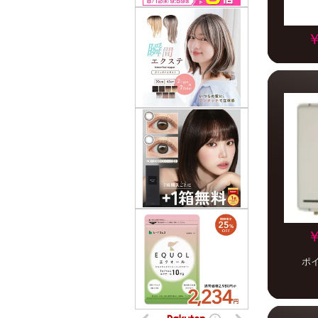
￥
￥
ポ