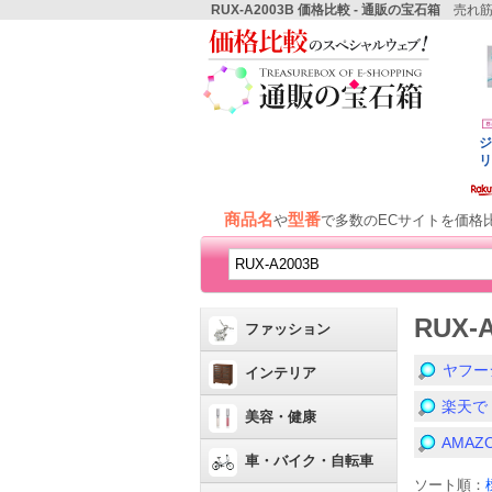
RUX-A2003B 価格比較 - 通販の宝石箱
売れ筋
商品名
型番
や
で多数のECサイトを価格
RUX-
ファッション
ヤフー
インテリア
楽天で
美容・健康
AMA
車・バイク・自転車
ソート順：