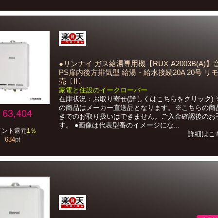
●リンナイ ガス給湯専用機【RUX-A2003B(A)
PS扉内後方排気型 給湯・給水接続20A 20号 リ
売〔II〕
家電と住設のイークローバー
在庫状況：お取り寄せ(詳しくはこちらをクリック) 
の商品はメーカー直送品となります。※こちらの商
63,404
きでのお取り扱いはできません。ご入金確認後のお
す。 ●画像は代表型番のイメージにな...
イント還元
1％
詳細はこ
634
pt