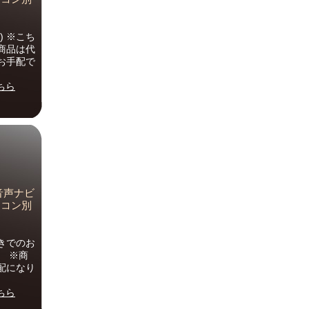
 ※こち
商品は代
お手配で
ちら
】音声ナビ
モコン別
きでのお
。 ※商
配になり
ちら