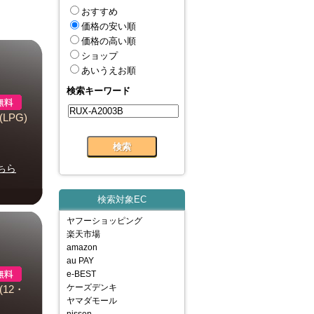
おすすめ
価格の安い順
価格の高い順
ショップ
あいうえお順
検索キーワード
LPG)
ちら
検索対象EC
ヤフーショッピング
楽天市場
amazon
au PAY
e-BEST
ケーズデンキ
12・
ヤマダモール