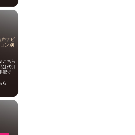
】音声ナビ
モコン別
※こちら
品は代引
手配で
ちら