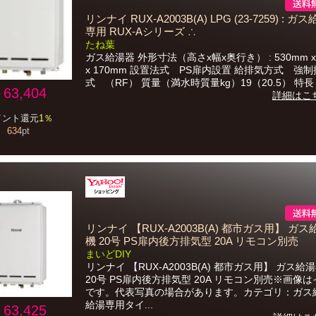
リンナイ RUX-A2003B(A) LPG (23-7259) : ガ
専用 RUX-Aシリーズ ∴
たね葉
ガス給湯器 外形寸法（高さx幅x奥行き） : 530mm x 
x 170mm 設置法式 PS扉内設置 給排気方式 強
式 （RF） 質量（満水時質量kg）19（20.5） 特長 1)
63,404
詳細はこ
イント還元
1％
634
pt
リンナイ 【RUX-A2003B(A) 都市ガス用】 ガ
機 20号 PS扉内後方排気型 20A リモコン別売
まいどDIY
リンナイ 【RUX-A2003B(A) 都市ガス用】 ガス給
20号 PS扉内後方排気型 20A リモコン別売※画像
です。代表写真の場合があります。カテゴリ：ガス
給湯専用タイ...
63,425