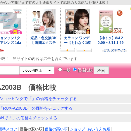
からレア商品まで有名大手通販サイトで話題の人気商品を価格比較！
比較！ 当サイトの内容は広告を含んでいます
一般
価格比較
A2003B 価格比較
ショッピングで「」の価格をチェックする
「RUX-A2003B」の価格をチェックする
ZONで「」の価格をチェックする
標準スコア
│
価格の安い順
│
価格の高い順
│
ショップ
│
あいうえお順
│