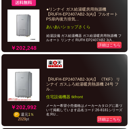
●リンナイ ガス給湯暖房用熱源機
【RUFH-EP2407AB2-3(A)】フルオート
PS扉内後方排気...
あいあいショップさくら
給湯設備 ガス給湯機器 ガス給湯暖房用熱源機 フ
ルオート リンナイ RUFH EP2407AB2 3(A...
詳細はこちら
￥202,248
【RUFH-EP2407AB2-3(A)】 《TKF》 リ
ンナイ ガスふろ給湯暖房熱源機 24号 フ
ル...
住宅設備機器 tkfront
メーカー希望小売価格はメーカーカタログに基づ
￥202,992
いて掲載しています品名コード:26-8181シリーズ
名:RU...
P
還元
1％
2029
pt
詳細はこちら