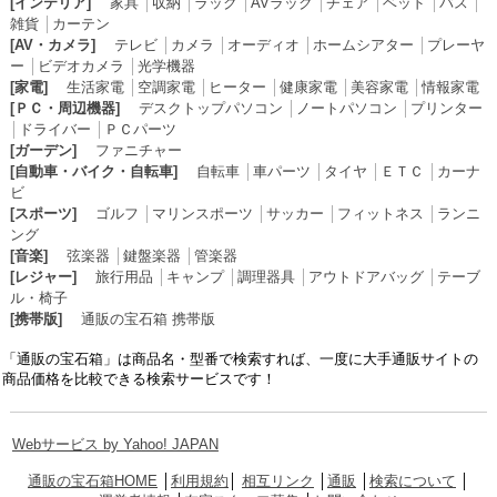
[インテリア]
家具
│
収納
│
ラック
│
AVラック
│
チェア
│
ベッド
│
バス
│
雑貨
│
カーテン
[AV・カメラ]
テレビ
│
カメラ
│
オーディオ
│
ホームシアター
│
プレーヤ
ー
│
ビデオカメラ
│
光学機器
[家電]
生活家電
│
空調家電
│
ヒーター
│
健康家電
│
美容家電
│
情報家電
[ＰＣ・周辺機器]
デスクトップパソコン
│
ノートパソコン
│
プリンター
│
ドライバー
│
ＰＣパーツ
[ガーデン]
ファニチャー
[自動車・バイク・自転車]
自転車
│
車パーツ
│
タイヤ
│
ＥＴＣ
│
カーナ
ビ
[スポーツ]
ゴルフ
│
マリンスポーツ
│
サッカー
│
フィットネス
│
ランニ
ング
[音楽]
弦楽器
│
鍵盤楽器
│
管楽器
[レジャー]
旅行用品
│
キャンプ
│
調理器具
│
アウトドアバッグ
│
テーブ
ル・椅子
[携帯版]
通販の宝石箱 携帯版
「通販の宝石箱」は商品名・型番で検索すれば、一度に大手通販サイトの
商品価格を比較できる検索サービスです！
Webサービス by Yahoo! JAPAN
通販の宝石箱HOME
│
利用規約
│
相互リンク
│
通販
│
検索について
│