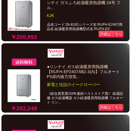
ンナイ ガスふろ給湯暖房熱源機 24号 フ
ル...
KJK
品名コード:26-8181シリーズ名:RUFH-E2407商
品名:給湯暖房用熱源機型式名:RUFH-EP...
詳細はこちら
￥200,992
●リンナイ ガス給湯暖房用熱源機
【RUFH-EP2407AB2-3(A)】フルオート
PS扉内後方排気...
家電と住設のイークローバー
《総合賞受賞/18年連続ベストストア賞》 給湯設
備 ガス給湯機器 ガス給湯暖房用熱源機 フルオー
ト リン...
￥202,248
詳細はこちら