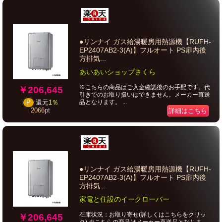
●リンナイ ガス給湯暖房用熱源機【RUFH-
EP2407AB2-3(A)】フルオート PS扉内後
方排気...
あいあいショップさくら
※こちらの商品はご入金確認後のお手配です。代
￥206,645
引きでのお取り扱いはできません。メーカー直送
品となります。 ...
P
還元
1％
2066
pt
詳細はこちら
●リンナイ ガス給湯暖房用熱源機【RUFH-
EP2407AB2-3(A)】フルオート PS扉内後
方排気...
家電と住設のイークローバー
在庫状況：お取り寄せ(詳しくはこちらをクリッ
￥206,645