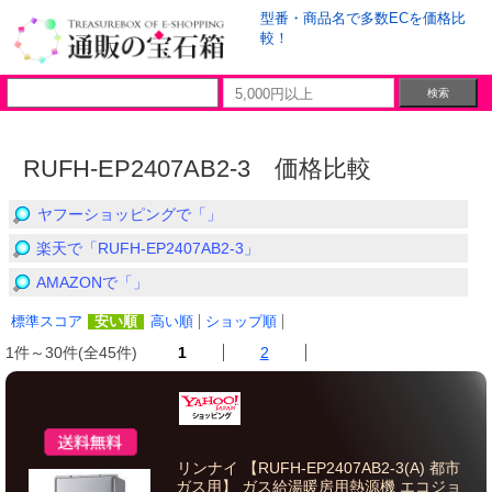
型番・商品名で多数ECを価格比
較！
RUFH-EP2407AB2-3 価格比較
ヤフーショッピングで「」
楽天で「RUFH-EP2407AB2-3」
AMAZONで「」
標準スコア
安い順
高い順
ショップ順
1件～30件(全45件)
1
2
リンナイ 【RUFH-EP2407AB2-3(A) 都市
ガス用】 ガス給湯暖房用熱源機 エコジョ