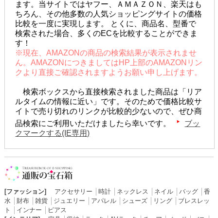
ます。当サイトではヤフー、ＡＭＡＺＯＮ、楽天はも
ちろん、その他多数の人気ショッピングサイトの価格
比較を一度に実現します。 とくに、商品名、型番で
検索された場合、多くのECを比較することができま
す！
※現在、AMAZONの商品の検索結果が表示されませ
ん。AMAZONにつきましてはHP上部のAMAZONリン
クより直接ご確認されますようお願い申し上げます。
検索ボックスから直接検索されました商品は「リア
ルタイムの情報に近い」です。そのためで価格比較サ
イトで売り切れのリンクが比較的少ないので、ぜひ商
品検索にご利用いただけましたら幸いです。
ブッ
クマークする(IE専用)
[ファッション]
アクセサリー
│
時計
│
ネックレス
│
ネイル
│
バッグ
│
香
水
│
財布
│
雑貨
│
ジュエリー
│
アパレル
│
シューズ
│
リング
│
ブレスレッ
ト
│
インナー
│
ピアス