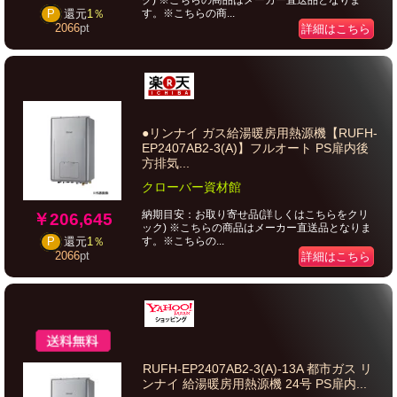
ク) ※こちらの商品はメーカー直送品となりま
す。※こちらの商...
P
還元
1％
2066
pt
詳細はこちら
●リンナイ ガス給湯暖房用熱源機【RUFH-
EP2407AB2-3(A)】フルオート PS扉内後
方排気...
クローバー資材館
納期目安：お取り寄せ品(詳しくはこちらをクリ
￥206,645
ック) ※こちらの商品はメーカー直送品となりま
す。※こちらの...
P
還元
1％
2066
pt
詳細はこちら
RUFH-EP2407AB2-3(A)-13A 都市ガス リ
ンナイ 給湯暖房用熱源機 24号 PS扉内...