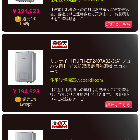
【注意】北海道への送料はお見積りご注文確認
￥194,928
後、当社よりご連絡させて頂きます。 お見積も
りをご確認頂き、ご...
P
還元
1％
1949
pt
詳細はこちら
リンナイ 【RUFH-EP2407AB2-3(A) プロ
パン用】 ガス給湯暖房用熱源機 エコジョ
ーズ ...
住宅設備機器のcoordiroom
【注意】北海道への送料はお見積りご注文確認
￥194,928
後、当社よりご連絡させて頂きます。 お見積も
りをご確認頂き、ご...
P
還元
1％
1949
pt
詳細はこちら