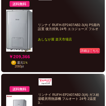
リンナイ RUFH-EP2407AB2-3(A) PS扉内
設置 後方排気 24号 エコジョーズ フルオ
あしなが屋 楽天市場店
詳細はこちら
￥209,366
P
還元
1％
2093
pt
リンナイ RUFH-EP2407AB2-3(A) ガス給
湯暖房用熱源機 フルオート 24号 2温度
3...