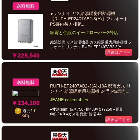
●リンナイ ガス給湯暖房用熱源機
【RUFH-EP2407AB2-3(A)】フルオート
PS扉内後方排気...
家電と住設のイークローバー2号店
給湯設備 ガス給湯機器 ガス給湯暖房用熱源機 フ
ルオート リンナイ RUFH EP2407AB2 3(A...
詳細はこちら
￥228,540
RUFH-EP2407AB2-3(A)-13A 都市ガス リ
ンナイ 給湯暖房用熱源機 24号 PS扉内...
JEANE collectables
￥234,100
●寸法(mm):高さ750×幅480×奥行250 ●質量
P
還元
1％
(kg):34.0 ●ガス消費量: 給湯:44....
2341
pt
詳細はこちら