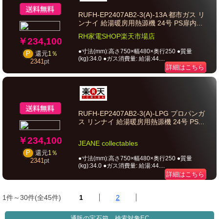
RUFH-EP2407AB2-3(A)-13A 都市ガス リ
ンナイ 給湯暖房用熱源機 24号 PS扉内...
RH家電SHOP楽天市場店
￥234,100
●寸法(mm):高さ750×幅480×奥行250 ●質量
P
還元
1％
(kg):34.0 ●ガス消費量: 給湯:44....
2341
pt
詳細はこちら
RUFH-EP2407AB2-3(A)-LPG プロパンガ
ス リンナイ 給湯暖房用熱源機 24号 PS...
￥234,100
JEANE collectables
P
還元
1％
●寸法(mm):高さ750×幅480×奥行250 ●質量
2341
pt
(kg):34.0 ●ガス消費量: 給湯:44....
詳細はこちら
1件～30件(全45件)
1
2
通販の宝石箱 検索対象EC