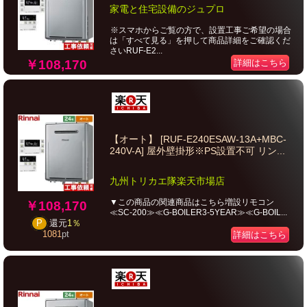
家電と住宅設備のジュプロ
※スマホからご覧の方で、設置工事ご希望の場合
は「すべて見る」を押して商品詳細をご確認くだ
さいRUF-E2...
￥108,170
詳細はこちら
【オート】 [RUF-E240ESAW-13A+MBC-
240V-A] 屋外壁掛形※PS設置不可 リン...
九州トリカエ隊楽天市場店
▼この商品の関連商品はこちら増設リモコン
￥108,170
≪SC-200≫≪G-BOILER3-5YEAR≫≪G-BOIL...
P
還元
1％
1081
pt
詳細はこちら