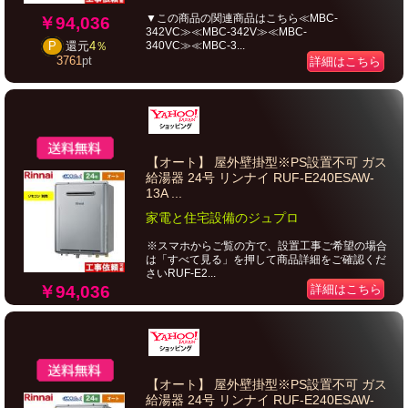
▼この商品の関連商品はこちら≪MBC-
￥94,036
342VC≫≪MBC-342V≫≪MBC-
340VC≫≪MBC-3...
P
還元
4％
3761
pt
詳細はこちら
【オート】 屋外壁掛型※PS設置不可 ガス
給湯器 24号 リンナイ RUF-E240ESAW-
13A ...
家電と住宅設備のジュプロ
※スマホからご覧の方で、設置工事ご希望の場合
は「すべて見る」を押して商品詳細をご確認くだ
さいRUF-E2...
￥94,036
詳細はこちら
【オート】 屋外壁掛型※PS設置不可 ガス
給湯器 24号 リンナイ RUF-E240ESAW-