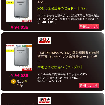
13A ...
家電と住宅設備の取替ドットコム
※スマホからご覧の方で、設置工事ご希望の場合
は「すべて見る」を押して商品詳細をご確認くだ
さいRUF-E2...
￥94,036
詳細はこちら
[RUF-E240ESAW-13A] 屋外壁掛型※PS設
置不可 リンナイ ガス給湯器 オート 24号
...
家電と住宅設備の【ジュプロ】
▼この商品の関連商品はこちら≪MBC-
￥94,036
342VC≫≪MBC-342V≫≪MBC-
340VC≫≪MBC-3...
P
還元
4％
3761
pt
詳細はこちら