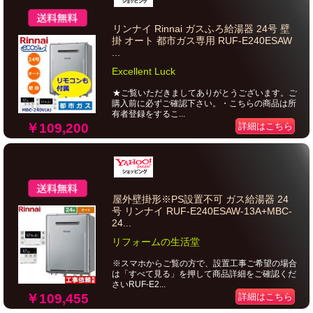
リンナイ Rinnai ガスふろ給湯器 24号 壁
掛 オート 都市ガス専用 RUF-E240ESAW
...
Excellent Luck
★ご覧いただきましてありがとうございます。ご
購入前に必ずご確認下さい。・こちらの商品は所
有者登録をするこ...
￥109,200
詳細はこちら
屋外壁掛形※PS設置不可 ガス給湯器 24
号 リンナイ RUF-E240ESAW-13A+MBC-
24...
リフォームの生活堂
※スマホからご覧の方で、設置工事ご希望の場合
は「すべて見る」を押して商品詳細をご確認くだ
さいRUF-E2...
￥109,455
詳細はこちら