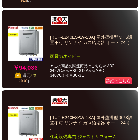
929
pt
[RUF-E240ESAW-13A] 屋外壁掛型※PS設
置不可 リンナイ ガス給湯器 オート 24号
...
家電のネイビー
▼この商品の関連商品はこちら≪MBC-
￥94,036
342VC≫≪MBC-342V≫≪MBC-
340VC≫≪MBC-3...
P
還元
4％
3761
pt
詳細はこちら
[RUF-E240ESAW-13A] 屋外壁掛型※PS設
置不可 リンナイ ガス給湯器 オート 24号
...
住宅設備専門 ジャストリフォーム