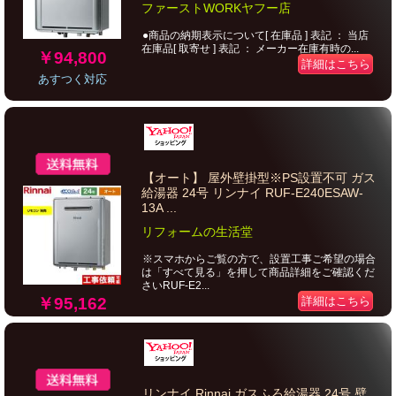
ファーストWORKヤフー店
●商品の納期表示について[ 在庫品 ] 表記 ： 当店
在庫品[ 取寄せ ] 表記 ： メーカー在庫有時の...
￥94,800
詳細はこちら
あすつく対応
【オート】 屋外壁掛型※PS設置不可 ガス
給湯器 24号 リンナイ RUF-E240ESAW-
13A ...
リフォームの生活堂
※スマホからご覧の方で、設置工事ご希望の場合
は「すべて見る」を押して商品詳細をご確認くだ
さいRUF-E2...
￥95,162
詳細はこちら
リンナイ Rinnai ガスふろ給湯器 24号 壁