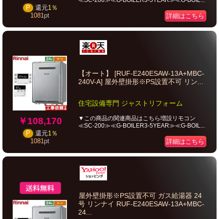
≪SC-200≫≪G-BOILER3-5YEAR≫≪G-BOIL...
P
還元
1％
1081
pt
詳細はこちら
【オート】 [RUF-E240ESAW-13A+MBC-
240V-A] 屋外壁掛形※PS設置不可 リン...
住宅設備専門 ジャストリフォーム
▼この商品の関連商品はこちら増設リモコン
￥108,170
≪SC-200≫≪G-BOILER3-5YEAR≫≪G-BOIL...
P
還元
1％
1081
pt
詳細はこちら
屋外壁掛形※PS設置不可 ガス給湯器 24
号 リンナイ RUF-E240ESAW-13A+MBC-
24...