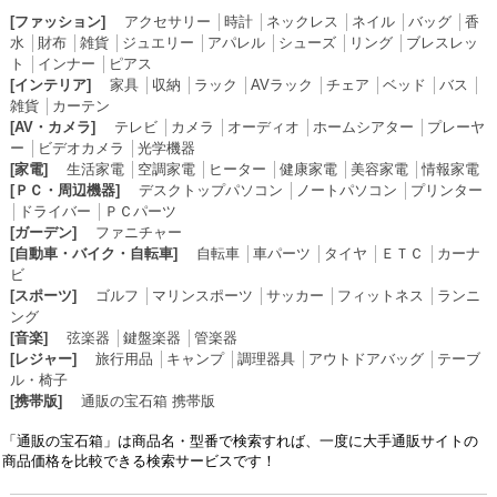
[ファッション]
アクセサリー
│
時計
│
ネックレス
│
ネイル
│
バッグ
│
香
水
│
財布
│
雑貨
│
ジュエリー
│
アパレル
│
シューズ
│
リング
│
ブレスレッ
ト
│
インナー
│
ピアス
[インテリア]
家具
│
収納
│
ラック
│
AVラック
│
チェア
│
ベッド
│
バス
│
雑貨
│
カーテン
[AV・カメラ]
テレビ
│
カメラ
│
オーディオ
│
ホームシアター
│
プレーヤ
ー
│
ビデオカメラ
│
光学機器
[家電]
生活家電
│
空調家電
│
ヒーター
│
健康家電
│
美容家電
│
情報家電
[ＰＣ・周辺機器]
デスクトップパソコン
│
ノートパソコン
│
プリンター
│
ドライバー
│
ＰＣパーツ
[ガーデン]
ファニチャー
[自動車・バイク・自転車]
自転車
│
車パーツ
│
タイヤ
│
ＥＴＣ
│
カーナ
ビ
[スポーツ]
ゴルフ
│
マリンスポーツ
│
サッカー
│
フィットネス
│
ランニ
ング
[音楽]
弦楽器
│
鍵盤楽器
│
管楽器
[レジャー]
旅行用品
│
キャンプ
│
調理器具
│
アウトドアバッグ
│
テーブ
ル・椅子
[携帯版]
通販の宝石箱 携帯版
「通販の宝石箱」は商品名・型番で検索すれば、一度に大手通販サイトの
商品価格を比較できる検索サービスです！