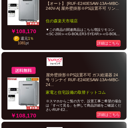
【オート】 [RUF-E240ESAW-13A+MBC-
240V-A] 屋外壁掛形※PS設置不可 リン...
住の森楽天市場店
▼この商品の関連商品はこちら増設リモコン
￥108,170
≪SC-200≫≪G-BOILER3-5YEAR≫≪G-BOIL...
P
還元
1％
1081
pt
詳細はこちら
屋外壁掛形※PS設置不可 ガス給湯器 24
号 リンナイ RUF-E240ESAW-13A+MBC-
24...
家電と住宅設備の取替ドットコム
※スマホからご覧の方で、設置工事ご希望の場合
は「すべて見る」を押して商品詳細をご確認くだ
さいRUF-E2...
￥108,170
詳細はこちら