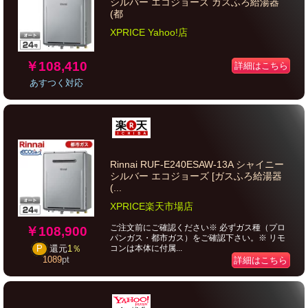
シルバー エコジョーズ ガスふろ給湯器
(都
XPRICE Yahoo!店
￥108,410
詳細はこちら
あすつく対応
Rinnai RUF-E240ESAW-13A シャイニー
シルバー エコジョーズ [ガスふろ給湯器
(...
XPRICE楽天市場店
ご注文前にご確認ください※ 必ずガス種（プロ
￥108,900
パンガス・都市ガス）をご確認下さい。※ リモ
コンは本体に付属...
P
還元
1％
1089
pt
詳細はこちら